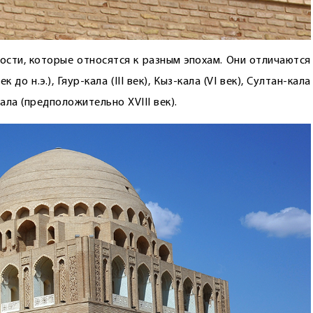
ости, которые относятся к разным эпохам. Они отличаются
до н.э.), Гяур-кала (III век), Кыз-кала (VI век), Султан-кала
кала (предположительно ХVIII век).