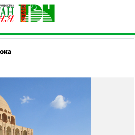
льтурного наследия
\
Древний Мерв – жемчужина Востока
НИЕ КУЛЬТУРНОГО НАСЛЕДИЯ
ока