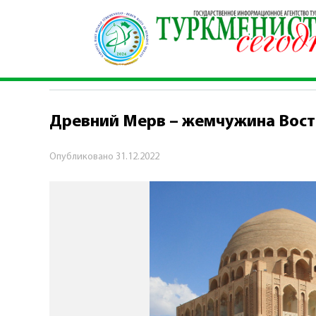
Главная
\
Туркменистан – ЮНЕСКО: сохранение ку
ТУРКМЕНИСТАН – ЮНЕСКО: СОХРАНЕ
Древний Мерв – жемчужина Вост
Опубликовано
31.12.2022