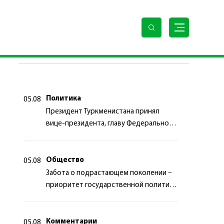
ПОСЛЕДНИЕ НОВОСТИ
Политика
05.08
Президент Туркменистана принял
вице-президента, главу Федерального
департамента иностранных дел
Швейцарской Конфедерации
Общество
05.08
Забота о подрастающем поколении –
приоритет государственной политики
Туркменистана
Комментарии
05.08