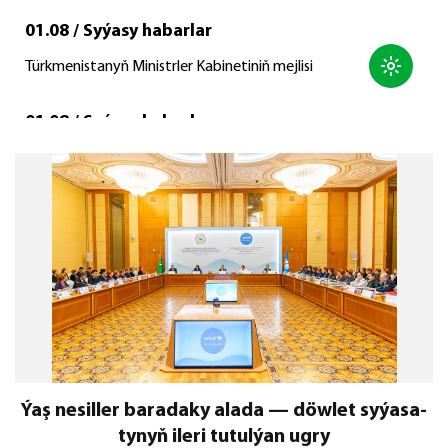
01.08 / Syýasy habarlar
Türkmenistanyň Ministrler Kabinetiniň mejlisi
01.08 / Syýasy habarlar
Türkmenistanyň Prezidenti hormatly Serdar
Berdimuhamedowa
01.08 / Syýasy habarlar
Türkmenistanyň Prezidenti Ýaponiýanyň Premýer-ministrine
gynanç bildirdi
Ýaş ne­sil­ler ba­ra­da­ky ala­da — döw­let sy­ýa­sa­
ty­nyň ile­ri tu­tul­ýan ug­ry