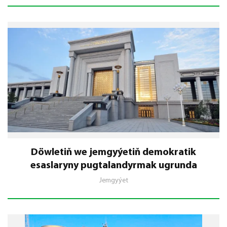
Döwletiň we jemgyýetiň demokratik
esaslaryny pugtalandyrmak ugrunda
Jemgyýet