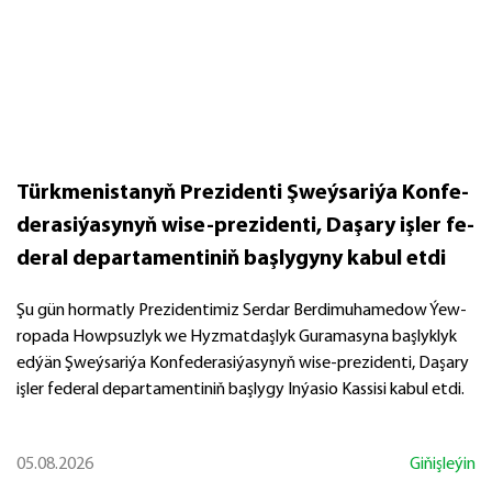
Türk­me­nis­ta­nyň Prezidenti Şweý­sa­ri­ýa Kon­fe­
de­ra­si­ýa­sy­nyň wi­se-prezidenti, Da­şa­ry iş­ler fe­
de­ral de­par­ta­men­ti­niň baş­ly­gy­ny ka­bul et­di
Şu gün hor­mat­ly Prezidentimiz Serdar Berdimuhamedow Ýew­
ro­pa­da Howp­suz­lyk we Hyz­mat­daş­lyk Gu­ra­ma­sy­na baş­lyk­lyk
ed­ýän Şweý­sa­ri­ýa Kon­fe­de­ra­si­ýa­sy­nyň wi­se-prezidenti, Da­şa­ry
iş­ler fe­de­ral de­par­ta­men­ti­niň baş­ly­gy In­ýa­sio Kas­si­si ka­bul et­di.
05.08.2026
Giňişleýin