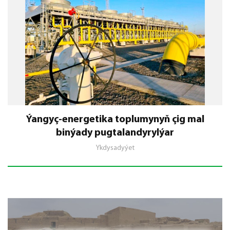
Ýangyç-energetika toplumynyň çig mal
binýady pugtalandyrylýar
Ykdysadyýet