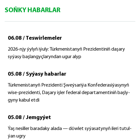
SOŇKY HABARLAR
06.08 / Teswirlemeler
2026-njy ýylyň iýuly: Türkmenistanyň Prezidentiniň daşary
syýasy başlangyçlaryndan ugur alyp
05.08 / Syýasy habarlar
Türk­me­nis­ta­nyň Prezidenti Şweý­sa­ri­ýa Kon­fe­de­ra­si­ýa­sy­nyň
wi­se-prezidenti, Da­şa­ry iş­ler fe­de­ral de­par­ta­men­ti­niň baş­ly­
gy­ny ka­bul et­di
05.08 / Jemgyýet
Ýaş ne­sil­ler ba­ra­da­ky ala­da — döw­let sy­ýa­sa­ty­nyň ile­ri tu­tul­
ýan ug­ry