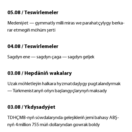
05.08 / Teswirlemeler
Me­de­ni­ýet — gym­mat­ly milli mi­ras we pa­ra­hat­çy­ly­gy ber­ka­
rar et­me­giň mö­hüm şer­ti
04.08 / Teswirlemeler
Sagdyn ene — sagdyn çaga — sagdyn geljek
03.08 / Hepdäniň wakalary
Uzak möhletleýin halkara hyzmatdaşlygy pugtalandyrmak
— Türkmenistanyň oňyn başlangyçlarynyň maksady
03.08 / Ykdysadyýet
TDHÇMB-nyň söwdalarynda geleşikleriň jemi bahasy ABŞ-
nyň 4 million 755 müň dollaryndan gowrak boldy