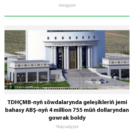
Jemgyýet
TDHÇMB-nyň söwdalarynda geleşikleriň jemi
bahasy ABŞ-nyň 4 million 755 müň dollaryndan
gowrak boldy
Ykdysadyýet