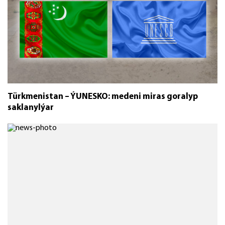
Türkmenistan – ÝUNESKO: medeni miras goralyp
saklanylýar