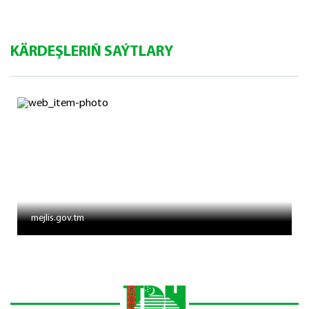
KÄRDEŞLERIŇ SAÝTLARY
mejlis.gov.tm