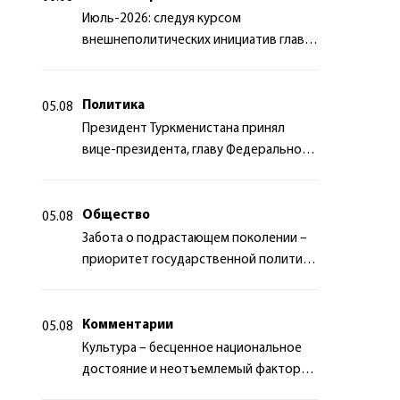
Июль-2026: следуя курсом
внешнеполитических инициатив главы
государства
Политика
05.08
Президент Туркменистана принял
вице-президента, главу Федерального
департамента иностранных дел
Швейцарской Конфедерации
Общество
05.08
Забота о подрастающем поколении –
приоритет государственной политики
Туркменистана
Комментарии
05.08
Культура – бесценное национальное
достояние и неотъемлемый фактор
миротворчества