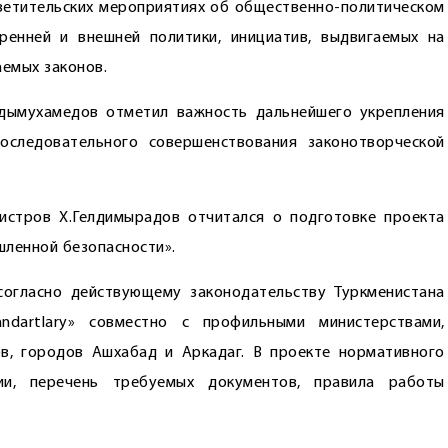
ветительских мероприятиях об общественно-политическом
ренней и внешней политики, инициатив, выдвигаемых на
аемых законов.
ымухамедов отметил важность дальнейшего укреп­ления
последовательного совершенствования законотворческой
истров Х.Гелдимырадов отчитался о подготовке проекта
шленной безопасности».
согласно действующему законодательству Туркменистана
andartlary» совместно с профильными министерствами,
в, городов Ашхабад и Аркадаг. В проекте нормативного
ии, перечень требуемых документов, правила работы