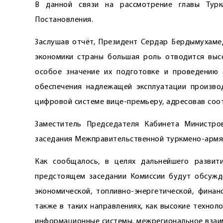
В данной связи на рассмотрение главы Турк
Постановления.
Заслушав отчёт, Президент Сердар Бердымухаме
экономики страны большая роль отводится выс
особое значение их подготовке и проведению 
обеспечения надлежащей эксплуатации производ
цифровой системе вице-премьеру, адресовав соо
Заместитель Председателя Кабинета Министро
заседания Межправительственной туркмено-армян
Как сообщалось, в целях дальнейшего разви
предстоящем заседании Комиссии будут обсужде
экономической, топливно-энергетической, финан
также в таких направлениях, как высокие техноло
информационные системы, межрегиональное взаим