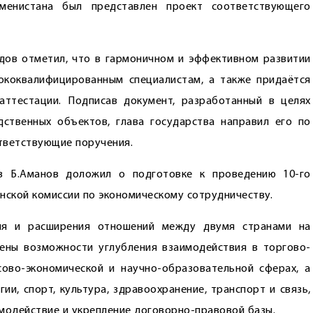
менистана был представлен проект соответствующего
дов отметил, что в гармоничном и эффективном развитии
ококвалифицированным специалистам, а также придаётся
аттестации. Подписав документ, разработанный в целях
ственных объектов, глава государства направил его по
тветствующие поручения.
в Б.Аманов доложил о подготовке к проведению 10-го
ской комиссии по экономическому сотрудничеству.
тия и расширения отношений между двумя странами на
ны возможности ­углубления взаимодействия в торгово-
сово-экономической и научно-образовательной сферах, а
гии, спорт, культура, здравоохранение, транспорт и связь,
одействие и укрепление договорно-правовой базы.