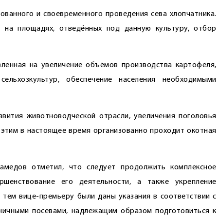
ованного и свое­временного проведения сева хлопчатника.
 на площадях, отведённых под данную культуру, отбор
вленная на увеличение объёмов производства картофеля,
ельхозкультур, обес­печение населения необходимыми
вития животноводческой отрасли, увеличения поголовья
с этим в настоящее время организованно проходит окотная
амедов отметил, что следует продолжить комплексное
ершенствование его деятельности, а также укрепление
с тем вице-премьеру были даны указания в соответствии с
ничными посевами, надлежащим образом подготовиться к