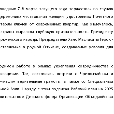
ошедших 7–8 марта текущего года торжествах по случаю
церемониях чествования женщин, удостоенных Почётного
атерям ключей от современных квартир. Как отмечалось,
страны выразили глубокую признательность Президенту
уркменского народа, Председателю Халк Маслахаты ­Герою-
ств­ляемые в родной Отчизне, создаваемые условия для
одимой работе в рамках укрепления сотрудничества с
изациями. Так, состоялись встречи с Чрезвычайным и
учившим верительные грамоты, а также со Специальным
ной Азии. Наряду с этим подписан Рабочий план на 2025
вительством Детского фонда Организации Объединённых