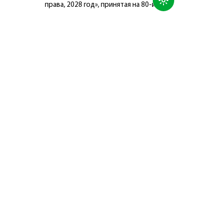
права, 2028 год», принятая на 80-й
сессии Генеральной Ассамблеи
Организации Объединённых Наций