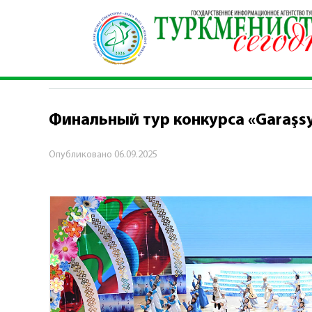
Главная
\
Культура
\
Финальный тур конкурса 
КУЛЬТУРА
Финальный тур конкурса «Garaşsyz
Опубликовано
06.09.2025