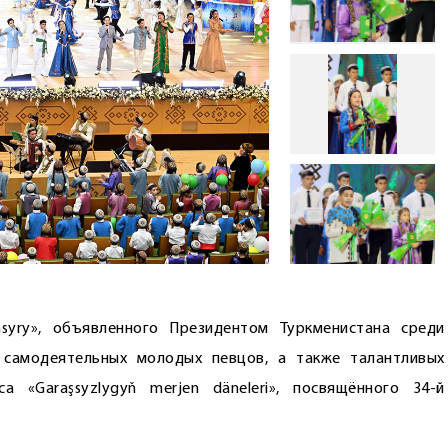
asyry», объявленного Президентом Туркменистана среди
, самодеятельных молодых певцов, а также талантливых
а «Garaşsyzlygyň merjen däneleri», посвящённого 34-й