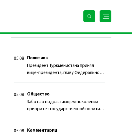
ПОСЛЕДНИЕ НОВОСТИ
Политика
05.08
Президент Туркменистана принял
вице-президента, главу Федерального
департамента иностранных дел
Швейцарской Конфедерации
Общество
05.08
Забота о подрастающем поколении –
приоритет государственной политики
Туркменистана
Комментарии
05.08