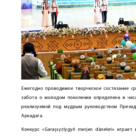
Ежегодно проводимое творческое состязание ср
забота о молодом поколении определена в числ
реализуемой под мудрым руководством Презид
Аркадага.
Конкурс «Garaşsyzlygyň merjen däneleri» игра