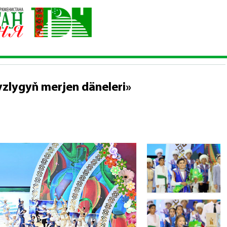
«Garaşsyzlygyň merjen däneleri»
lygyň merjen däneleri»