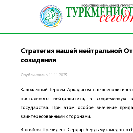
Главная
\
События недели
\
Стратегия нашей 
СОБЫТИЯ НЕДЕЛИ
Стратегия нашей нейтральной От
созидания
Опубликовано
11.11.2025
Заложенный Героем-Аркадагом внешнеполитическ
постоянного нейтралитета, в современную 
государства. При этом особое значение прид
заинтересованными сторонами.
4 ноября Президент Сердар Бердымухамедов отб