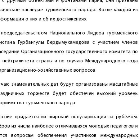
 с другими объектами и фонтанами парка, они призваны
ическое наследие туркменского народа. Возле каждой из
формация о них и об их достижениях.
 председательством Национального Лидера туркменского
истана Гурбангулы Бердымухамедова с участием членов
аседание Организационного государственного комитета по
о нейтралитета страны и по случаю Международного года
организационно-хозяйственных вопросов.
лучаю знаменательных дат будут организованы масштабные
праздничных торжеств будет обеспечен высокий уровень
приимства туркменского народа.
чение придаётся их широкой популяризации за рубежом.
ров из числа наиболее отличившихся молодых педагогов и
ется вопросам обеспечения участников международных