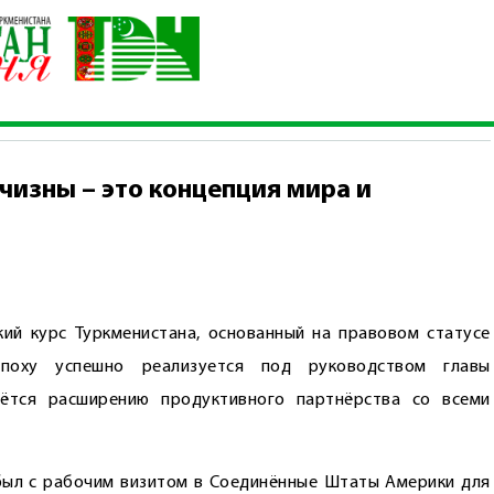
нейтральной Отчизны – это концепция мира и созидания
чизны – это концепция мира и
ий курс Туркменистана, основанный на правовом статусе
эпоху успешно реализуется под руководством главы
аётся расширению продуктивного партнёрства со всеми
ыл с рабочим визитом в Соединённые Штаты Америки для