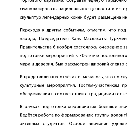
торгового каравана. Создавая единую гармонию
символизировать национальные ценности и истор
скульптур легендарных коней будет размещена ин
Переходя к другим событиям, отметим, что под
народа, Председателя Халк Маслахаты Туркмен
Правительства 6 ноября состоялось очередное з
подготовке мероприятий к 30-летию постоянног
мира и доверия. Был рассмотрен широкий спектр 
В представленных отчётах отмечалось, что по с
культурные мероприя­тия. Гостям-участникам 
обслуживания в соответствии с традициями госте
В рамках подготовки мероприя­тий большое зна
Ведётся работа по формированию группы волонтё
активных студентов. Особое внимание уделя