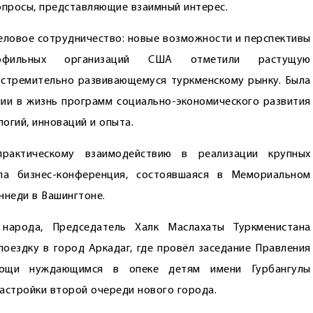
опросы, представляющие взаимный интерес.
ловое со­т­руд­ничество: новые возможности и перспективы
рофильных организаций США отметили растущую
 стремительно развивающемуся туркменскому рынку. Была
ии в жизнь программ социально-экономического развития
огий, инноваций и опыта.
рактическому взаимодействию в реализации крупных
ла бизнес-конференция, состоявшаяся в Мемориальном
ннеди в Вашингтоне.
народа, Председатель Халк Маслахаты Туркменистана
ездку в город Аркадаг, где провёл заседание Правления
мощи нуждающимся в опеке детям имени Гурбангулы
астройки второй очереди нового города.