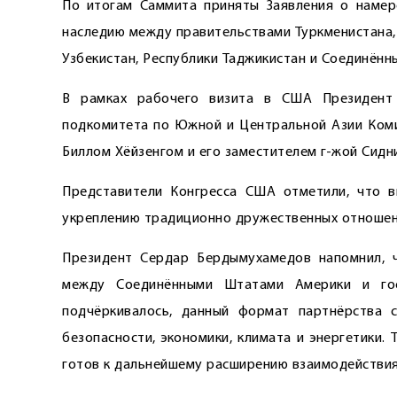
По итогам Саммита приняты Заявления о намер
наследию между правительствами Туркменистана, 
Узбекистан, Республики Таджикистан и Соединённ
В рамках рабочего визита в США Президент
подкомитета по Южной и Центральной Азии Ком
Биллом Хёйзенгом и его заместителем г-жой Сидн
Представители Конгресса США отметили, что в
укреплению традиционно дружественных отношен
Президент Сердар Бердымухамедов напомнил, ч
между Соединёнными Штатами Америки и гос
подчёркивалось, данный формат парт­нёрства
безопасности, экономики, климата и энергетики.
готов к дальнейшему расширению взаимодействия