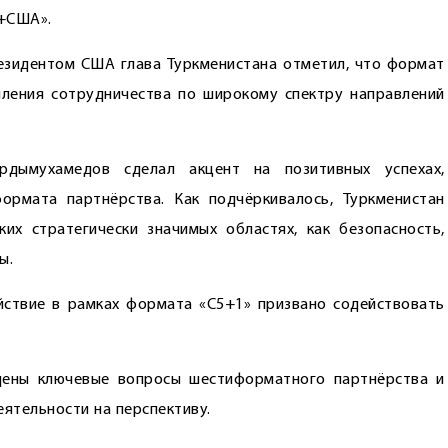
я+США».
езидентом США глава Туркменистана отметил, что формат
ления сотрудничества по широкому спектру направлений
рдымухамедов сделал акцент на позитивных успехах,
ормата партнёрства. Как подчёркивалось, Туркменистан
их стратегически значимых областях, как безопасность,
ы.
йствие в рамках формата «С5+1» призвано содействовать
дены ключевые вопросы шестиформатного партнёрства и
ятельности на перспективу.