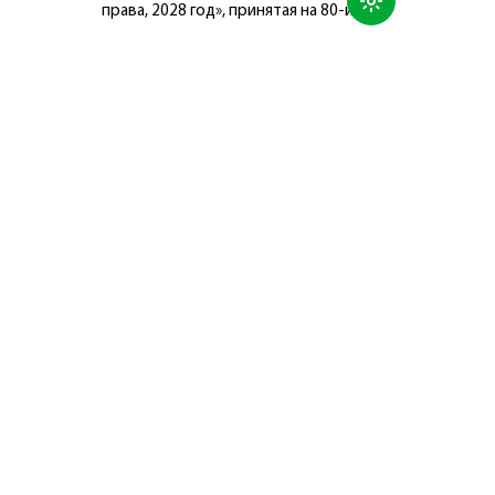
права, 2028 год», принятая на 80-й
сессии Генеральной Ассамблеи
Организации Объединённых Наций