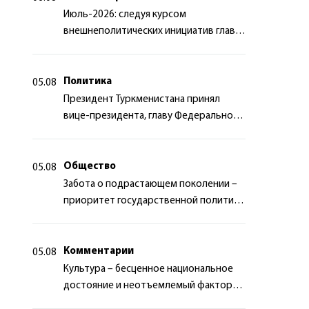
Июль-2026: следуя курсом
внешнеполитических инициатив главы
государства
Политика
05.08
Президент Туркменистана принял
вице-президента, главу Федерального
департамента иностранных дел
Швейцарской Конфедерации
Общество
05.08
Забота о подрастающем поколении –
приоритет государственной политики
Туркменистана
Комментарии
05.08
Культура – бесценное национальное
достояние и неотъемлемый фактор
миротворчества