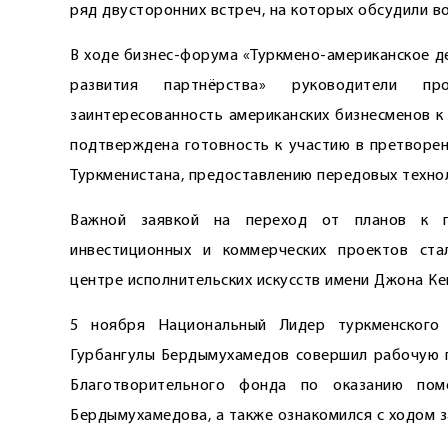
ряд двусторонних встреч, на которых обсудили в
В ходе бизнес-форума «Турк­мено-американское де
развития партнёрства» руководители п
заинтересованность американских бизнесменов к
подтверждена готовность к участию в претворен
Туркменистана, предоставлению передовых технол
Важной заявкой на переход от планов к п
инвестиционных и коммерческих проектов ста
центре исполнительских искусств имени Джона Ке
5 ноября Национальный Лидер туркменского 
Гурбангулы Бердымухамедов совершил рабочую по
Благотворительного фонда по оказанию по
Бердымухамедова, а также ознакомился с ходом з