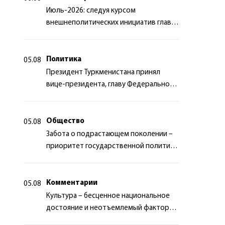
Июль-2026: следуя курсом
внешнеполитических инициатив главы
государства
Политика
05.08
Президент Туркменистана принял
вице-президента, главу Федерального
департамента иностранных дел
Швейцарской Конфедерации
Общество
05.08
Забота о подрастающем поколении –
приоритет государственной политики
Туркменистана
Комментарии
05.08
Культура – бесценное национальное
достояние и неотъемлемый фактор
миротворчества