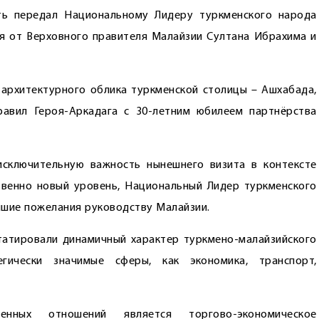
ть передал Национальному Лидеру туркменского народа
я от Верховного правителя Малайзии Султана Ибрахима и
архитектурного облика туркменской столицы – Ашхабада,
авил Героя-Аркадага с 30-летним юбилеем партнёрства
исключительную важность нынешнего визита в контексте
твенно новый уровень, Национальный Лидер туркменского
чшие пожелания руководству Малайзии.
татировали динамичный характер туркмено-малайзийского
егически значимые сферы, как экономика, транспорт,
енных отношений является торгово-экономическое