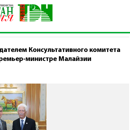
а с председателем Консультативного комитета по политически
едателем Консультативного комитета
Премьер-министре Малайзии