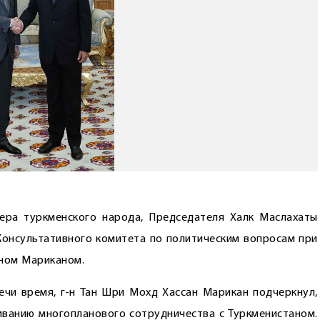
дера туркменского народа, Председателя Халк Маслахаты
Консультативного комитета по политическим вопросам при
ном Мариканом.
ечи время, г-н Тан Шри Мохд Хассан Марикан подчеркнул,
ванию многопланового сотрудничества с Туркменистаном.