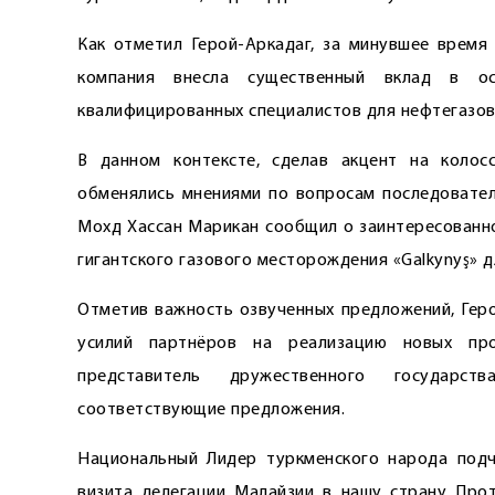
Как отметил Герой-Аркадаг, за минувшее время 
компания внесла существенный вклад в ос
квалифицированных специалистов для нефтегазов
В данном контексте, сделав акцент на колос
обменялись мнениями по вопросам последователь
Мохд Хассан Марикан сообщил о заинтересованно
гигантского газового месторождения «Galkynyş» 
Отметив важность озвученных предложений, Гер
усилий партнёров на реализацию новых про
представитель дружественного государст
соответствующие предложения.
Национальный Лидер туркменского народа подч
визита делегации Малайзии в нашу страну Про