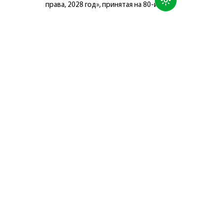
права, 2028 год», принятая на 80-й
сессии Генеральной Ассамблеи
Организации Объединённых Наций