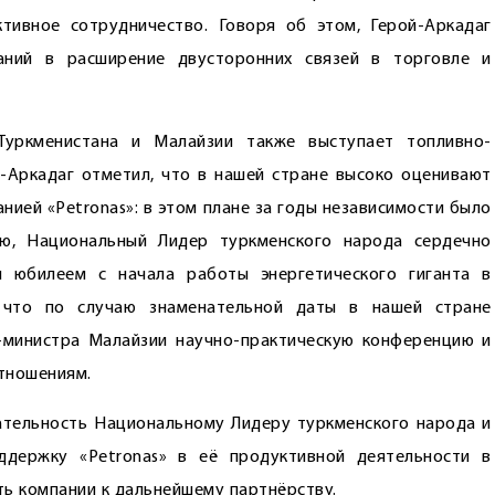
тивное сотрудничество. Говоря об этом, Герой-Аркадаг
аний в расширение двусторонних связей в торговле и
Туркменистана и Малайзии также выступает топливно-
й-Аркадаг отметил, что в нашей стране высоко оценивают
нией «Petronas»: в этом плане за годы независимости было
ью, Национальный Лидер туркменского народа сердечно
м юбилеем с начала работы энергетического гиганта в
, что по случаю знаменательной даты в нашей стране
-министра Малайзии научно-практическую конференцию и
тношениям.
ательность Национальному Лидеру туркменского народа и
ддержку «Petronas» в её продуктивной деятельности в
ть компании к дальнейшему партнёрству.