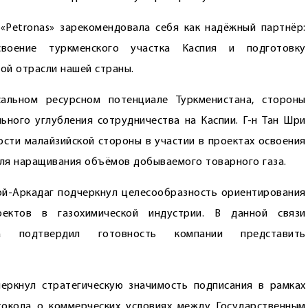
«Petronas» зарекомендовала себя как надёжный парт­нёр:
воение туркменского участка Каспия и подготовку
ой отрасли нашей страны.
сальном ресурсном потенциале Туркменистана, стороны
ного углубления сотрудничества на Каспии. Г-н Тан Шри
сти малайзийской стороны в участии в проектах освоения
для наращивания объёмов добываемого товарного газа.
ой-Аркадаг подчеркнул целесообразность ориентирования
ектов в газохимической индустрии. В данной связи
ва подтвердил готовность компании представить
еркнул стратегическую значимость подписания в рамках
токола о коммерческих условиях между Государственным