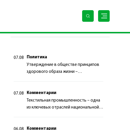
м вопросам при Премьер-министре Малайзии
ПОСЛЕДНИЕ НОВОСТИ
Политика
07.08
Утверждение в обществе принципов
здорового образа жизни –
приоритетный аспект
государственной политики
Комментарии
07.08
Текстильная промышленность – одна
из ключевых отраслей национальной
экономики
Комментарии
06.08