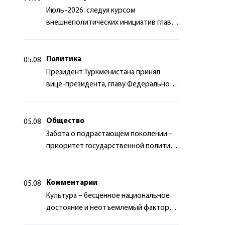
Июль-2026: следуя курсом
внешнеполитических инициатив главы
государства
Политика
05.08
Президент Туркменистана принял
вице-президента, главу Федерального
департамента иностранных дел
Швейцарской Конфедерации
Общество
05.08
Забота о подрастающем поколении –
приоритет государственной политики
Туркменистана
Комментарии
05.08
Культура – бесценное национальное
достояние и неотъемлемый фактор
миротворчества