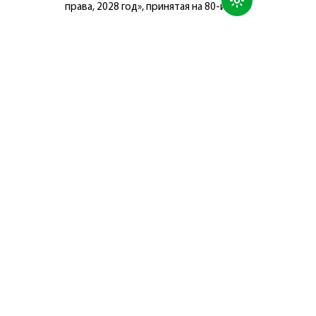
права, 2028 год», принятая на 80-й
сессии Генеральной Ассамблеи
Организации Объединённых Наций