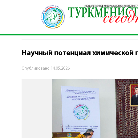
Главная
\
Общество
\
Научный потенциал хи
ОБЩЕСТВО
Научный потенциал химической
Опубликовано
14.05.2026