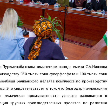
а Туркменабатском химическом заводе имени С.А.Ниязова
оизводству 350 тысяч тонн суперфосфата и 100 тысяч тонн
менбаши Балканского велая­та комплекса по производству
год. Это свидетельствует о том, что благодаря инновациям
ая химическая промышленность успешно развивается в
зация крупных производственных проектов по развитию