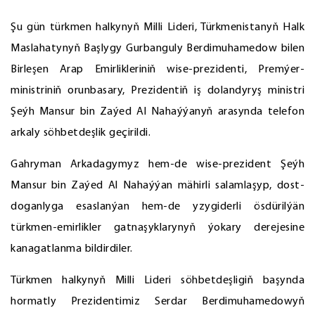
Şu gün türkmen halkynyň Milli Lideri, Türkmenistanyň Halk
Maslahatynyň Başlygy Gurbanguly Berdimuhamedow bilen
Birleşen Arap Emirlikleriniň wise-prezidenti, Premýer-
ministriniň orunbasary, Prezidentiň iş dolandyryş ministri
Şeýh Mansur bin Zaýed Al Nahaýýanyň arasynda telefon
arkaly söhbetdeşlik geçirildi.
Gahryman Arkadagymyz hem-de wise-prezident Şeýh
Mansur bin Zaýed Al Nahaýýan mähirli salamlaşyp, dost-
doganlyga esaslanýan hem-de yzygiderli ösdürilýän
türkmen-emirlikler gatnaşyklarynyň ýokary derejesine
kanagatlanma bildirdiler.
Türkmen halkynyň Milli Lideri söhbetdeşligiň başynda
hormatly Prezidentimiz Serdar Berdimuhamedowyň