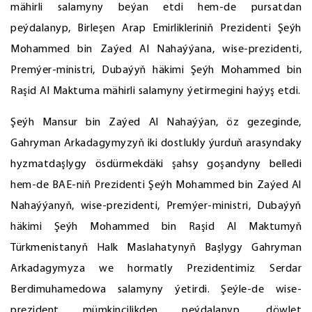
mähirli salamyny beýan etdi hem-de pursatdan
peýdalanyp, Birleşen Arap Emirlikleriniň Prezidenti Şeýh
Mohammed bin Zaýed Al Nahaýýana, wise-prezidenti,
Premýer-ministri, Dubaýyň häkimi Şeýh Mohammed bin
Raşid Al Maktuma mähirli salamyny ýetirmegini haýyş etdi.
Şeýh Mansur bin Zaýed Al Nahaýýan, öz gezeginde,
Gahryman Arkadagymyzyň iki dostlukly ýurduň arasyndaky
hyzmatdaşlygy ösdürmekdäki şahsy goşandyny belledi
hem-de BAE-niň Prezidenti Şeýh Mohammed bin Zaýed Al
Nahaýýanyň, wise-prezidenti, Premýer-ministri, Dubaýyň
häkimi Şeýh Mohammed bin Raşid Al Maktumyň
Türkmenistanyň Halk Maslahatynyň Başlygy Gahryman
Arkadagymyza we hormatly Prezidentimiz Serdar
Berdimuhamedowa salamyny ýetirdi. Şeýle-de wise-
prezident mümkinçilikden peýdalanyp, döwlet