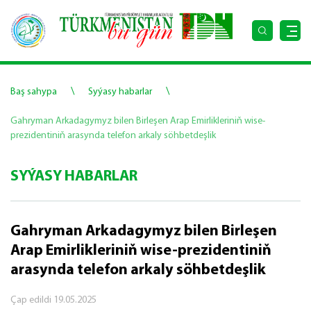
\
\
Baş sahypa
Syýasy habarlar
Gahryman Arkadagymyz bilen Birleşen Arap Emirlikleriniň wise-
prezidentiniň arasynda telefon arkaly söhbetdeşlik
SYÝASY HABARLAR
Gahryman Arkadagymyz bilen Birleşen
Arap Emirlikleriniň wise-prezidentiniň
arasynda telefon arkaly söhbetdeşlik
Çap edildi
19.05.2025