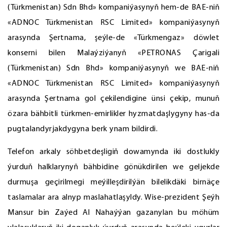
(Türkmenistan) Sdn Bhd» kompaniýasynyň hem-de BAE-niň
«ADNOC Türkmenistan RSC Limited» kompaniýasynyň
arasynda Şertnama, şeýle-de «Türkmengaz» döwlet
konserni bilen Malaýziýanyň «PETRONAS Çarigali
(Türkmenistan) Sdn Bhd» kompaniýasynyň we BAE-niň
«ADNOC Türkmenistan RSC Limited» kompaniýasynyň
arasynda Şertnama gol çekilendigine ünsi çekip, munuň
özara bähbitli türkmen-emirlikler hyzmatdaşlygyny has-da
pugtalandyrjakdygyna berk ynam bildirdi.
Telefon arkaly söhbetdeşligiň dowamynda iki dostlukly
ýurduň halklarynyň bähbidine gönükdirilen we geljekde
durmuşa geçirilmegi meýilleşdirilýän bilelikdäki birnäçe
taslamalar ara alnyp maslahatlaşyldy. Wise-prezident Şeýh
Mansur bin Zaýed Al Nahaýýan gazanylan bu möhüm