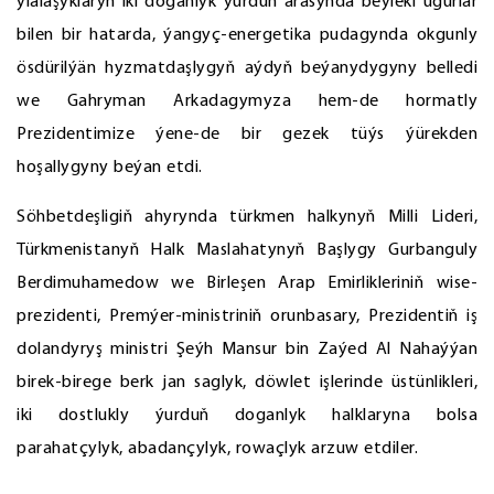
ylalaşyklaryň iki doganlyk ýurduň arasynda beýleki ugurlar
bilen bir hatarda, ýangyç-energetika pudagynda okgunly
ösdürilýän hyzmatdaşlygyň aýdyň beýanydygyny belledi
we Gahryman Arkadagymyza hem-de hormatly
Prezidentimize ýene-de bir gezek tüýs ýürekden
hoşallygyny beýan etdi.
Söhbetdeşligiň ahyrynda türkmen halkynyň Milli Lideri,
Türkmenistanyň Halk Maslahatynyň Başlygy Gurbanguly
Berdimuhamedow we Birleşen Arap Emirlikleriniň wise-
prezidenti, Premýer-ministriniň orunbasary, Prezidentiň iş
dolandyryş ministri Şeýh Mansur bin Zaýed Al Nahaýýan
birek-birege berk jan saglyk, döwlet işlerinde üstünlikleri,
iki dostlukly ýurduň doganlyk halklaryna bolsa
parahatçylyk, abadançylyk, rowaçlyk arzuw etdiler.