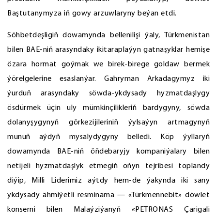
Baştutanymyza iň gowy arzuwlaryny beýan etdi.
Söhbetdeşligiň dowamynda bellenilişi ýaly, Türkmenistan
bilen BAE-niň arasyndaky ikitaraplaýyn gatnaşyklar hemişe
özara hormat goýmak we birek-birege goldaw bermek
ýörelgelerine esaslanýar. Gahryman Arkadagymyz iki
ýurduň arasyndaky söwda-ykdysady hyzmatdaşlygy
ösdürmek üçin uly mümkinçilikleriň bardygyny, söwda
dolanyşygynyň görkezijileriniň ýylsaýyn artmagynyň
munuň aýdyň mysalydygyny belledi. Köp ýyllaryň
dowamynda BAE-niň öňdebaryjy kompaniýalary bilen
netijeli hyzmatdaşlyk etmegiň oňyn tejribesi toplandy
diýip, Milli Liderimiz aýtdy hem-de ýakynda iki sany
ykdysady ähmiýetli resminama — «Türkmennebit» döwlet
konserni bilen Malaýziýanyň «PETRONAS Çarigali