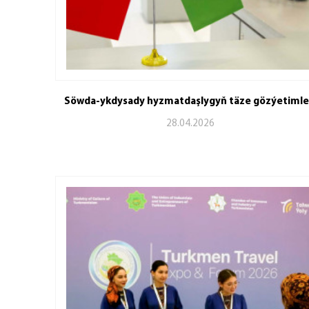
Söwda-ykdysady hyzmatdaşlygyň täze gözýetimle
28.04.2026