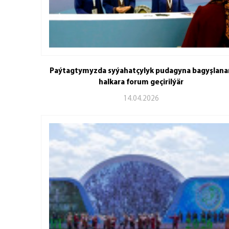
Paýtagtymyzda syýahatçylyk pudagyna bagyşlana
halkara forum geçirilýär
14.04.2026