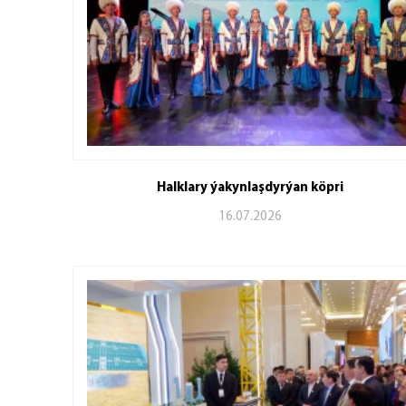
Halklary ýakynlaşdyrýan köpri
16.07.2026