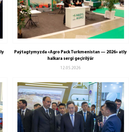
ly
Paýtagtymyzda «Agro Pack Turkmenistan — 2026» atly
halkara sergi geçirilýär
12.05.2026