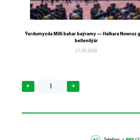
Ýurdumyzda Milli bahar baýramy — Halkara Nowruz 
bellenilýär
21.03.2026