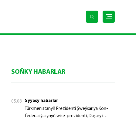
SOŇKY HABARLAR
Syýasy habarlar
05.08
Türk­me­nis­ta­nyň Prezidenti Şweý­sa­ri­ýa Kon­
fe­de­ra­si­ýa­sy­nyň wi­se-prezidenti, Da­şa­ry iş­
ler fe­de­ral de­par­ta­men­ti­niň baş­ly­gy­ny ka­bul
et­di