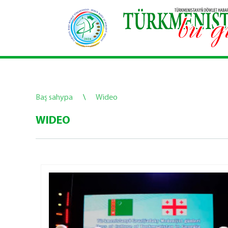
Baş sahypa
\
Wideo
WIDEO