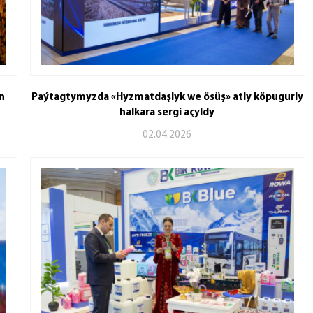
n
Paýtagtymyzda «Hyzmatdaşlyk we ösüş» atly köpugurly
halkara sergi açyldy
02.04.2026