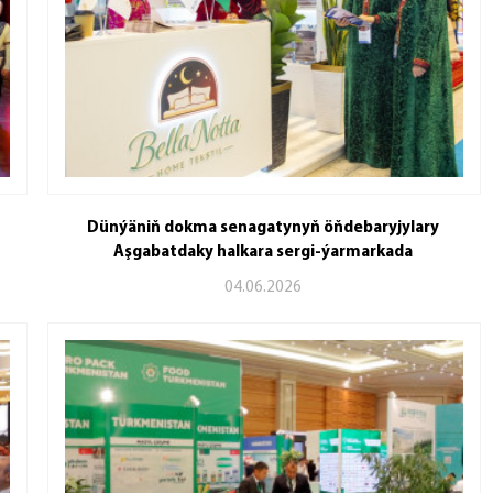
Dünýäniň dokma senagatynyň öňdebaryjylary
Aşgabatdaky halkara sergi-ýarmarkada
04.06.2026