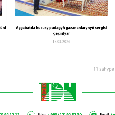
güni
Aşgabatda hususy pudagyň gazananlarynyň sergisi
geçirilýär
17.03.2026
11 sahypa