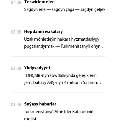
Teswirlemeler
04.08
Sagdyn ene — sagdyn çaga — sagdyn geljek
Hepdäniň wakalary
03.08
Uzak möhletleýin halkara hyzmatdaşlygy
pugtalandyrmak — Türkmenistanyň oňyn
başlangyçlarynyň maksady
Ykdysadyýet
03.08
TDHÇMB-nyň söwdalarynda geleşikleriň
jemi bahasy ABŞ-nyň 4 million 755 müň
dollaryndan gowrak boldy
Syýasy habarlar
01.08
Türkmenistanyň Ministrler Kabinetiniň
mejlisi