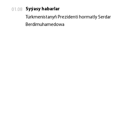
Syýasy habarlar
01.08
Türkmenistanyň Prezidenti hormatly Serdar
Berdimuhamedowa