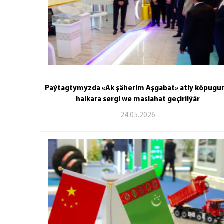
Paýtagtymyzda «Ak şäherim Aşgabat» atly köpugur
halkara sergi we maslahat geçirilýär
24.05.2026