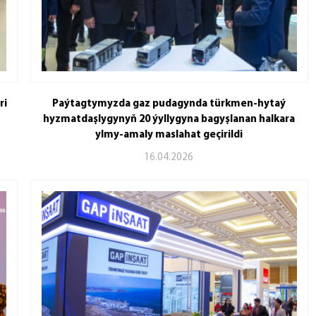
ri
Paýtagtymyzda gaz pudagynda türkmen-hytaý
hyzmatdaşlygynyň 20 ýyllygyna bagyşlanan halkara
ylmy-amaly maslahat geçirildi
16.04.2026