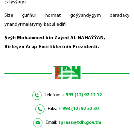
çalyşýarys.
Size çuňňur hormat goýýandygym baradaky
ynandyrmalarymy kabul ediň!
Şeýh Mohammed bin Zaýed AL NAHAÝÝAN,
Birleşen Arap Emirlikleriniň Prezidenti.
Telefon:
+ 993 (12) 92 12 12
Faks:
+ 993 (12) 92 52 30
Email:
tpress@tdh.gov.tm