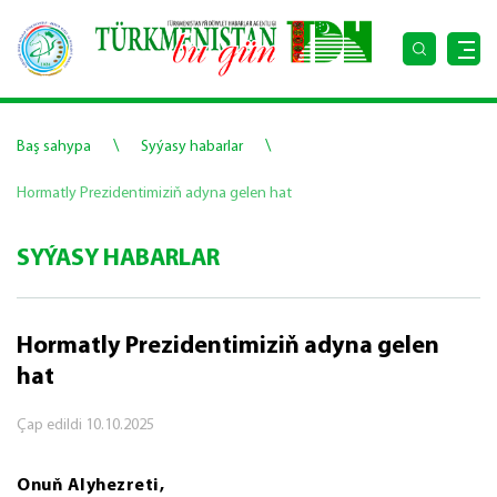
\
\
Baş sahypa
Syýasy habarlar
Hormatly Prezidentimiziň adyna gelen hat
SYÝASY HABARLAR
Hormatly Prezidentimiziň adyna gelen
hat
Çap edildi
10.10.2025
Onuň Alyhezreti,