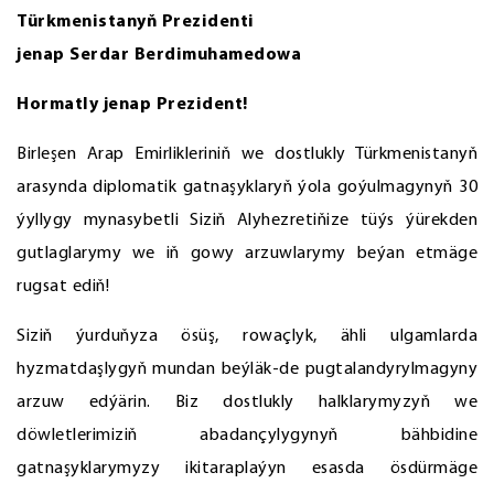
Türkmenistanyň Prezidenti
jenap Serdar Berdimuhamedowa
Hormatly jenap Prezident!
Birleşen Arap Emirlikleriniň we dostlukly Türkmenistanyň
arasynda diplomatik gatnaşyklaryň ýola goýulmagynyň 30
ýyllygy mynasybetli Siziň Alyhezretiňize tüýs ýürekden
gutlaglarymy we iň gowy arzuwlarymy beýan etmäge
rugsat ediň!
Siziň ýurduňyza ösüş, rowaçlyk, ähli ulgamlarda
hyzmatdaşlygyň mundan beýläk-de pugtalandyrylmagyny
arzuw edýärin. Biz dostlukly halklarymyzyň we
döwletlerimiziň abadançylygynyň bähbidine
gatnaşyklarymyzy ikitaraplaýyn esasda ösdürmäge