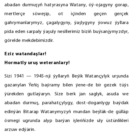
abadan durmuşyň hatyrasyna Watany, öý-ojagyny gorap,
mertlerçe söweşip, ot içinden geçen gerçek
gahrymanlarymyz, çagalygyny, ýaşlygyny ýowuz ýyllara
pida eden sarpaly ýaşuly nesillerimiz biziň buýsanjymyzdyr,
görelde mekdebimizdir.
Eziz watandaşlar!
Hormatly uruş weteranlary!
Sizi 1941 — 1945-nji ýyllaryň Beýik Watançylyk urşunda
gazanylan Ýeňiş baýramy bilen ýene-de bir gezek tüýs
ýürekden gutlaýaryn. Size berk jan saglyk, asuda we
abadan durmuş, parahatçylygy, dost-doganlygy baýdak
edinýän Bitarap Watanymyzyň mundan beýläk-de gülläp
ösmegi ugrunda alyp barýan işleriňizde uly üstünlikleri
arzuw edýärin.