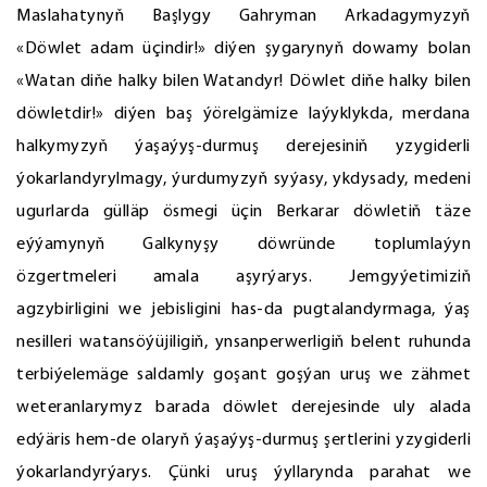
Maslahatynyň Başlygy Gahryman Arkadagymyzyň
«Döwlet adam üçindir!» diýen şygarynyň dowamy bolan
«Watan diňe halky bilen Watandyr! Döwlet diňe halky bilen
döwletdir!» diýen baş ýörelgämize laýyklykda, merdana
halkymyzyň ýaşaýyş-durmuş derejesiniň yzygiderli
ýokarlandyrylmagy, ýurdumyzyň syýasy, ykdysady, medeni
ugurlarda gülläp ösmegi üçin Berkarar döwletiň täze
eýýamynyň Galkynyşy döwründe toplumlaýyn
özgertmeleri amala aşyrýarys. Jemgyýetimiziň
agzybirligini we jebisligini has-da pugtalandyrmaga, ýaş
nesilleri watansöýüjiligiň, ynsanperwerligiň belent ruhunda
terbiýelemäge saldamly goşant goşýan uruş we zähmet
weteranlarymyz barada döwlet derejesinde uly alada
edýäris hem-de olaryň ýaşaýyş-durmuş şertlerini yzygiderli
ýokarlandyrýarys. Çünki uruş ýyllarynda parahat we