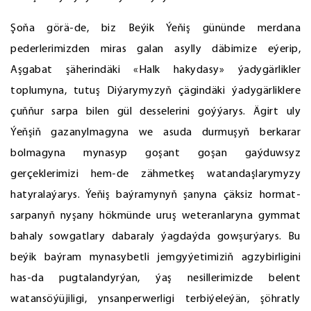
Şoňa görä-de, biz Beýik Ýeňiş gününde merdana
pederlerimizden miras galan asylly däbimize eýerip,
Aşgabat şäherindäki «Halk hakydasy» ýadygärlikler
toplumyna, tutuş Diýarymyzyň çägindäki ýadygärliklere
çuňňur sarpa bilen gül desselerini goýýarys. Ägirt uly
Ýeňşiň gazanylmagyna we asuda durmuşyň berkarar
bolmagyna mynasyp goşant goşan gaýduwsyz
gerçeklerimizi hem-de zähmetkeş watandaşlarymyzy
hatyralaýarys. Ýeňiş baýramynyň şanyna çäksiz hormat-
sarpanyň nyşany hökmünde uruş weteranlaryna gymmat
bahaly sowgatlary dabaraly ýagdaýda gowşurýarys. Bu
beýik baýram mynasybetli jemgyýetimiziň agzybirligini
has-da pugtalandyrýan, ýaş nesillerimizde belent
watansöýüjiligi, ynsanperwerligi terbiýeleýän, şöhratly