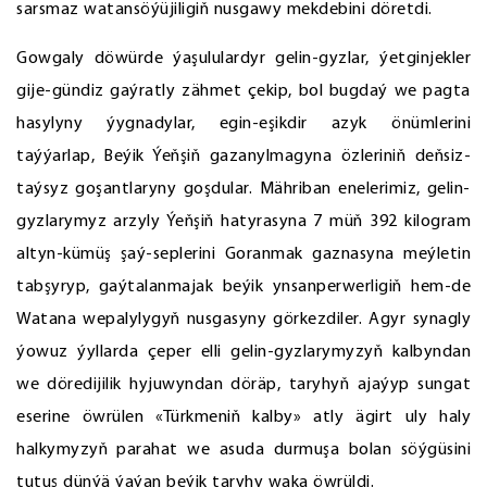
sarsmaz watansöýüjiligiň nusgawy mekdebini döretdi.
Gowgaly döwürde ýaşululardyr gelin-gyzlar, ýetginjekler
gije-gündiz gaýratly zähmet çekip, bol bugdaý we pagta
hasylyny ýygnadylar, egin-eşikdir azyk önümlerini
taýýarlap, Beýik Ýeňşiň gazanylmagyna özleriniň deňsiz-
taýsyz goşantlaryny goşdular. Mähriban enelerimiz, gelin-
gyzlarymyz arzyly Ýeňşiň hatyrasyna 7 müň 392 kilogram
altyn-kümüş şaý-seplerini Goranmak gaznasyna meýletin
tabşyryp, gaýtalanmajak beýik ynsanperwerligiň hem-de
Watana wepalylygyň nusgasyny görkezdiler. Agyr synagly
ýowuz ýyllarda çeper elli gelin-gyzlarymyzyň kalbyndan
we döredijilik hyjuwyndan döräp, taryhyň ajaýyp sungat
eserine öwrülen «Türkmeniň kalby» atly ägirt uly haly
halkymyzyň parahat we asuda durmuşa bolan söýgüsini
tutuş dünýä ýaýan beýik taryhy waka öwrüldi.