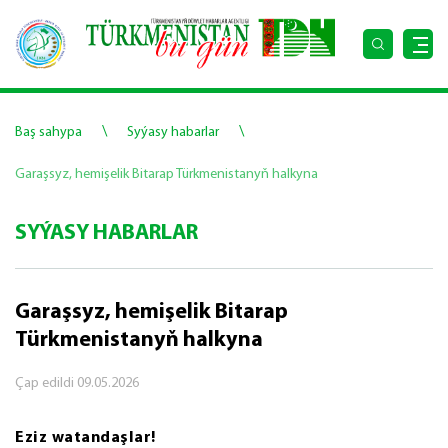
\
\
Baş sahypa
Syýasy habarlar
Garaşsyz, hemişelik Bitarap Türkmenistanyň halkyna
SYÝASY HABARLAR
Garaşsyz, hemişelik Bitarap
Türkmenistanyň halkyna
Çap edildi
09.05.2026
Eziz watandaşlar!