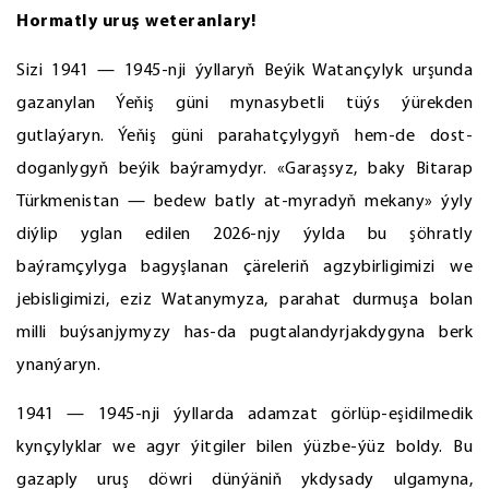
Hormatly uruş weteranlary!
Sizi 1941 — 1945-nji ýyllaryň Beýik Watançylyk urşunda
gazanylan Ýeňiş güni mynasybetli tüýs ýürekden
gutlaýaryn. Ýeňiş güni parahatçylygyň hem-de dost-
doganlygyň beýik baýramydyr. «Garaşsyz, baky Bitarap
Türkmenistan — bedew batly at-myradyň mekany» ýyly
diýlip yglan edilen 2026-njy ýylda bu şöhratly
baýramçylyga bagyşlanan çäreleriň agzybirligimizi we
jebisligimizi, eziz Watanymyza, parahat durmuşa bolan
milli buýsanjymyzy has-da pugtalandyrjakdygyna berk
ynanýaryn.
1941 — 1945-nji ýyllarda adamzat görlüp-eşidilmedik
kynçylyklar we agyr ýitgiler bilen ýüzbe-ýüz boldy. Bu
gazaply uruş döwri dünýäniň ykdysady ulgamyna,