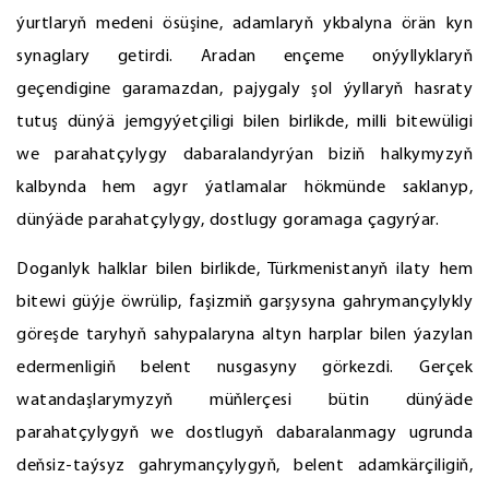
ýurtlaryň medeni ösüşine, adamlaryň ykbalyna örän kyn
synaglary getirdi. Aradan ençeme onýyllyklaryň
geçendigine garamazdan, pajygaly şol ýyllaryň hasraty
tutuş dünýä jemgyýetçiligi bilen birlikde, milli bitewüligi
we parahatçylygy dabaralandyrýan biziň halkymyzyň
kalbynda hem agyr ýatlamalar hökmünde saklanyp,
dünýäde parahatçylygy, dostlugy goramaga çagyrýar.
Doganlyk halklar bilen birlikde, Türkmenistanyň ilaty hem
bitewi güýje öwrülip, faşizmiň garşysyna gahrymançylykly
göreşde taryhyň sahypalaryna altyn harplar bilen ýazylan
edermenligiň belent nusgasyny görkezdi. Gerçek
watandaşlarymyzyň müňlerçesi bütin dünýäde
parahatçylygyň we dostlugyň dabaralanmagy ugrunda
deňsiz-taýsyz gahrymançylygyň, belent adamkärçiligiň,