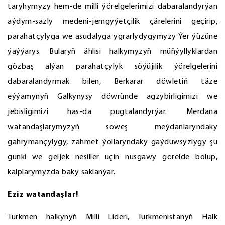
taryhymyzy hem-de milli ýörelgelerimizi dabaralandyrýan
aýdym-sazly medeni-jemgyýetçilik çärelerini geçirip,
parahatçylyga we asudalyga ygrarlydygymyzy Ýer ýüzüne
ýaýýarys. Bularyň ählisi halkymyzyň müňýyllyklardan
gözbaş alýan parahatçylyk söýüjilik ýörelgelerini
dabaralandyrmak bilen, Berkarar döwletiň täze
eýýamynyň Galkynyşy döwründe agzybirligimizi we
jebisligimizi has-da pugtalandyrýar. Merdana
watandaşlarymyzyň söweş meýdanlaryndaky
gahrymançylygy, zähmet ýollaryndaky gaýduwsyzlygy şu
günki we geljek nesiller üçin nusgawy görelde bolup,
kalplarymyzda baky saklanýar.
Eziz watandaşlar!
Türkmen halkynyň Milli Lideri, Türkmenistanyň Halk