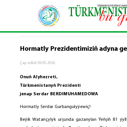
Baş sahypa
\
Syýasy habarlar
\
Hormatly Prezide
SYÝASY HABARLAR
Hormatly Prezidentimiziň adyna ge
Çap edildi
09.05.2026
Onuň Alyhezreti,
Türkmenistanyň Prezidenti
jenap Serdar BERDIMUHAMEDOWA
Hormatly Serdar Gurbangulyýewiç!
Beýik Watançylyk urşunda gazanylan Ýeňşiň 81 ýyl