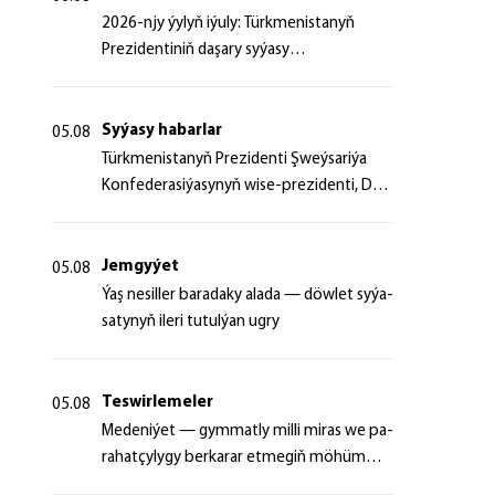
2026-njy ýylyň iýuly: Türkmenistanyň
Prezidentiniň daşary syýasy
başlangyçlaryndan ugur alyp
Syýasy habarlar
05.08
Türk­me­nis­ta­nyň Prezidenti Şweý­sa­ri­ýa
Kon­fe­de­ra­si­ýa­sy­nyň wi­se-prezidenti, Da­
şa­ry iş­ler fe­de­ral de­par­ta­men­ti­niň baş­ly­
gy­ny ka­bul et­di
Jemgyýet
05.08
Ýaş ne­sil­ler ba­ra­da­ky ala­da — döw­let sy­ýa­
sa­ty­nyň ile­ri tu­tul­ýan ug­ry
Teswirlemeler
05.08
Me­de­ni­ýet — gym­mat­ly milli mi­ras we pa­
ra­hat­çy­ly­gy ber­ka­rar et­me­giň mö­hüm
şer­ti