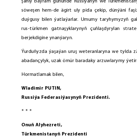
şanly baýram gününde Russiýanyň we Türkmenistan
söweşen hem-de ägirt uly pida çekip, dünýäni faş
duýgusy bilen ýatlaýarlar. Umumy taryhymyzyň ga
rus-türkmen gatnaşyklarynyň çuňlaşdyrylan strat
berjekdigine ynanýaryn.
Ýurduňyzda ýaşaýan uruş weteranlaryna we tylda zä
abadançylyk, uzak ömür baradaky arzuwlarymy ýetirm
Hormatlamak bilen,
Wladimir PUTIN,
Russiýa Federasiýasynyň Prezidenti.
* * *
Onuň Alyhezreti,
Türkmenistanyň Prezidenti