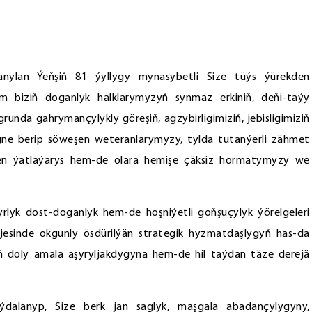
ylan Ýeňşiň 81 ýyllygy mynasybetli Size tüýs ýürekden
m biziň doganlyk halklarymyzyň synmaz erkiniň, deňi-taýy
unda gahrymançylykly göreşiň, agzybirligimiziň, jebisligimiziň
ne berip söweşen weteranlarymyzy, tylda tutanýerli zähmet
en ýatlaýarys hem-de olara hemişe çäksiz hormatymyzy we
rlyk dost-doganlyk hem-de hoşniýetli goňşuçylyk ýörelgeleri
jesinde okgunly ösdürilýän strategik hyzmatdaşlygyň has-da
yň doly amala aşyryljakdygyna hem-de hil taýdan täze derejä
ýdalanyp, Size berk jan saglyk, maşgala abadançylygyny,