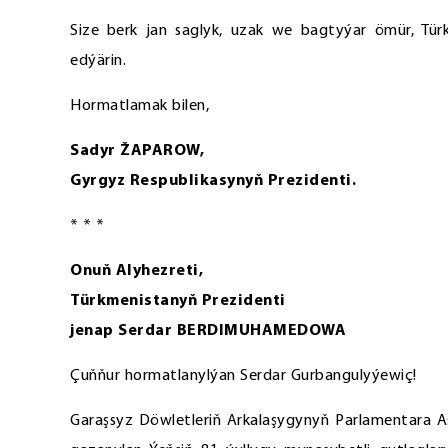
Size berk jan saglyk, uzak we bagtyýar ömür, Tür
edýärin.
Hormatlamak bilen,
Sadyr ŽAPAROW,
Gyrgyz Respublikasynyň Prezidenti.
* * *
Onuň Alyhezreti,
Türkmenistanyň Prezidenti
jenap Serdar BERDIMUHAMEDOWA
Çuňňur hormatlanylýan Serdar Gurbangulyýewiç!
Garaşsyz Döwletleriň Arkalaşygynyň Parlamentara 