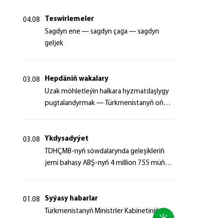
Teswirlemeler
04.08
Sagdyn ene — sagdyn çaga — sagdyn
geljek
Hepdäniň wakalary
03.08
Uzak möhletleýin halkara hyzmatdaşlygy
pugtalandyrmak — Türkmenistanyň oňyn
başlangyçlarynyň maksady
Ykdysadyýet
03.08
TDHÇMB-nyň söwdalarynda geleşikleriň
jemi bahasy ABŞ-nyň 4 million 755 müň
dollaryndan gowrak boldy
Syýasy habarlar
01.08
Türkmenistanyň Ministrler Kabinetiniň