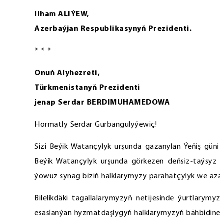
Ilham ALIÝEW,
Azerbaýjan Respublikasynyň Prezidenti.
* * *
Onuň Alyhezreti,
Türkmenistanyň Prezidenti
jenap Serdar BERDIMUHAMEDOWA
Hormatly Serdar Gurbangulyýewiç!
Sizi Beýik Watançylyk urşunda gazanylan Ýeňiş güni
Beýik Watançylyk urşunda görkezen deňsiz-taýsyz 
ýowuz synag biziň halklarymyzy parahatçylyk we azat
Bilelikdäki tagallalarymyzyň netijesinde ýurtlarym
esaslanýan hyzmatdaşlygyň halklarymyzyň bähbidine 