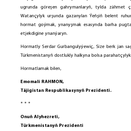
ugrunda göreşen gahrymanlaryň, tylda zähmet ç
Watançylyk urşunda gazanylan Ýeňşiň belent ruhu
hormat goýmak, ynanyşmak esasynda barha pugtal
etjekdigine ynanýaryn.
Hormatly Serdar Gurbangulyýewiç, Size berk jan sagl
Türkmenistanyň dostlukly halkyna bolsa parahatçylyk
Hormatlamak bilen,
Emomali RAHMON,
Täjigistan Respublikasynyň Prezidenti.
* * *
Onuň Alyhezreti,
Türkmenistanyň Prezidenti