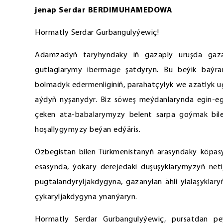
jenap Serdar BERDIMUHAMEDOWA
Hormatly Serdar Gurbangulyýewiç!
Adamzadyň taryhyndaky iň gazaply uruşda gazan
gutlaglarymy ibermäge şatdyryn. Bu beýik baýra
bolmadyk edermenliginiň, parahatçylyk we azatlyk ugr
aýdyň nyşanydyr. Biz söweş meýdanlarynda egin-eg
çeken ata-babalarymyzy belent sarpa goýmak bil
hoşallygymyzy beýan edýäris.
Özbegistan bilen Türkmenistanyň arasyndaky köpasy
esasynda, ýokary derejedäki duşuşyklarymyzyň neti
pugtalandyryljakdygyna, gazanylan ähli ylalaşyklar
çykaryljakdygyna ynanýaryn.
Hormatly Serdar Gurbangulyýewiç, pursatdan pe