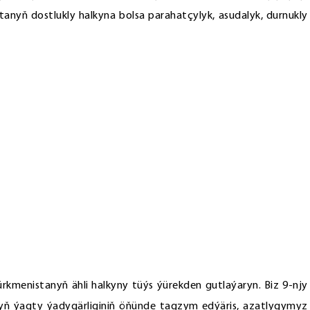
istanyň dostlukly halkyna bolsa parahatçylyk, asudalyk, durnukly
ürkmenistanyň ähli halkyny tüýs ýürekden gutlaýaryn. Biz 9-njy
ň ýagty ýadygärliginiň öňünde tagzym edýäris, azatlygymyz