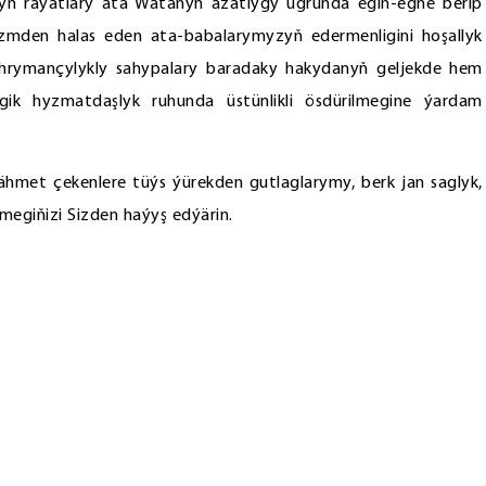
yň raýatlary ata Watanyň azatlygy ugrunda egin-egne berip
izmden halas eden ata-babalarymyzyň edermenligini hoşallyk
hrymançylykly sahypalary baradaky hakydanyň geljekde hem
egik hyzmatdaşlyk ruhunda üstünlikli ösdürilmegine ýardam
hmet çekenlere tüýs ýürekden gutlaglarymy, berk jan saglyk,
egiňizi Sizden haýyş edýärin.