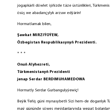
jogapkärli döwlet işiňizde täze üstünlikleri, Türkmen
ösüş we abadançylyk arzuw edýärin!
Hormatlamak bilen,
Şawkat MIRZIÝOÝEW,
Özbegistan Respublikasynyň Prezidenti.
* * *
Onuň Alyhezreti,
Türkmenistanyň Prezidenti
jenap Serdar BERDIMUHAMEDOWA
Hormatly Serdar Gurbangulyýewiç!
Beýik Ýeňiş güni mynasybetli Sizi hem-de doganlyk T
maý gününde söweş meýdanlarynda wepat bolanlary