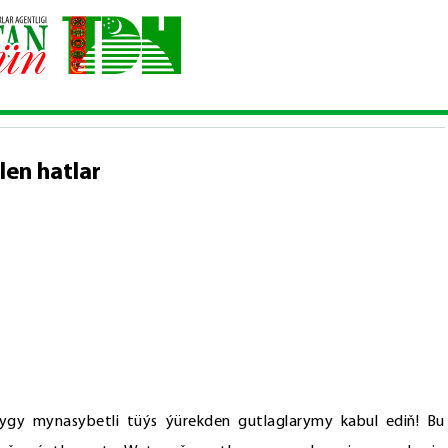
ntimiziň adyna gelen hatlar
len hatlar
lygy mynasybetli tüýs ýürekden gutlaglarymy kabul ediň! Bu