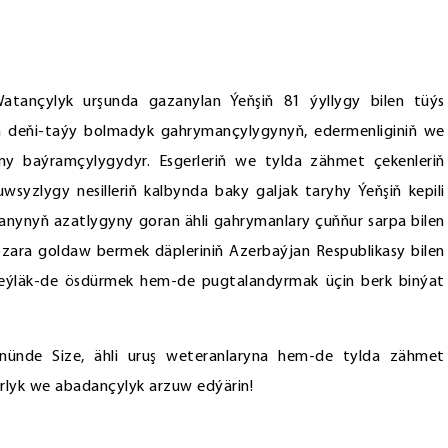
atançylyk urşunda gazanylan Ýeňşiň 81 ýyllygy bilen tüýs
yň deňi-taýy bolmadyk gahrymançylygynyň, edermenliginiň we
my baýramçylygydyr. Esgerleriň we tylda zähmet çekenleriň
syzlygy nesilleriň kalbynda baky galjak taryhy Ýeňşiň kepili
atanynyň azatlygyny goran ähli gahrymanlary çuňňur sarpa bilen
zara goldaw bermek däpleriniň Azerbaýjan Respublikasy bilen
eýläk-de ösdürmek hem-de pugtalandyrmak üçin berk binýat
nünde Size, ähli uruş weteranlaryna hem-de tylda zähmet
rlyk we abadançylyk arzuw edýärin!