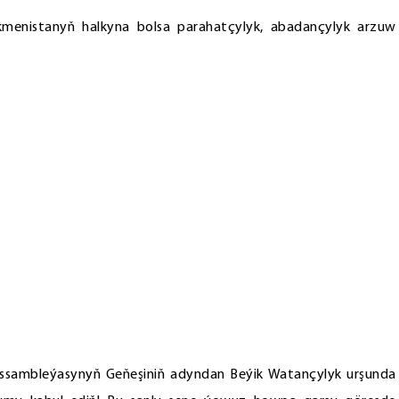
kmenistanyň halkyna bolsa parahatçylyk, abadançylyk arzuw
Assambleýasynyň Geňeşiniň adyndan Beýik Watançylyk urşunda