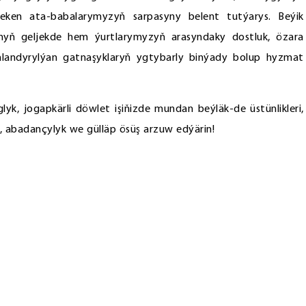
eken ata-babalarymyzyň sarpasyny belent tutýarys. Beýik
nyň geljekde hem ýurtlarymyzyň arasyndaky dostluk, özara
andyrylýan gatnaşyklaryň ygtybarly binýady bolup hyzmat
yk, jogapkärli döwlet işiňizde mundan beýläk-de üstünlikleri,
, abadançylyk we gülläp ösüş arzuw edýärin!