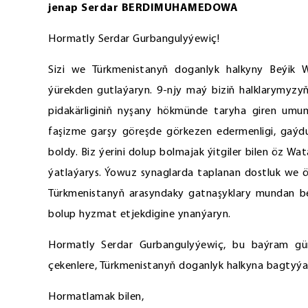
jenap Serdar BERDIMUHAMEDOWA
Hormatly Serdar Gurbangulyýewiç!
Sizi we Türkmenistanyň doganlyk halkyny Beýik W
ýürekden gutlaýaryn. 9-njy maý biziň halklarymyz
pidakärliginiň nyşany hökmünde taryha giren umu
faşizme garşy göreşde görkezen edermenligi, gaýduw
boldy. Biz ýerini dolup bolmajak ýitgiler bilen öz W
ýatlaýarys. Ýowuz synaglarda taplanan dostluk we ö
Türkmenistanyň arasyndaky gatnaşyklary mundan b
bolup hyzmat etjekdigine ynanýaryn.
Hormatly Serdar Gurbangulyýewiç, bu baýram gü
çekenlere, Türkmenistanyň doganlyk halkyna bagtyýa
Hormatlamak bilen,