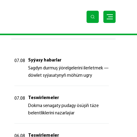
SOŇKY HABARLAR
Syýasy habarlar
07.08
Sagdyn durmuş ýörelgelerini ilerletmek —
döwlet syýasatynyň möhüm ugry
Teswirlemeler
07.08
Dokma senagaty pudagy ösüşiň täze
belentliklerini nazarlaýar
Teswirlemeler
06.08