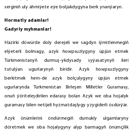
serginiň uly ähmiýete eýe boljakdygyna berk ynanýaryn.
Hormatly adamlar!
Gadyrly myhmanlar!
Häzirki döwürde doly derejeli we sagdyn iýmitlenmegiň
elýeterli bolmagy, azyk howpsuzlygyny üpjün etmek
Türkmenistanyň durmuş-ykdysady syýasatynyň ileri
tutulýan ugurlarynyň biridir. Azyk howpsuzlygyny
berkitmek hem-de azyk bolçulygyny üpjün etmek
ugurlarynda Türkmenistan Birleşen Milletler Guramasy,
onuň ýöriteleşdirilen edarasy bolan Azyk we oba hojalyk
guramasy bilen netijeli hyzmatdaşlygy yzygiderli ösdürýär.
Azyk önümlerini öndürmegiň durnukly ulgamlaryny
döretmek we oba hojalygyny alyp barmagyň önümçilik