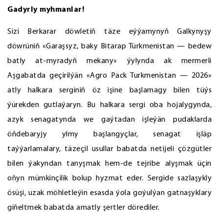
Gadyrly myhmanlar!
Sizi Berkarar döwletiň täze eýýamynyň Galkynyşy
döwrüniň «Garaşsyz, baky Bitarap Türkmenistan — bedew
batly at-myradyň mekany» ýylynda ak mermerli
Aşgabatda geçirilýän «Agro Pack Turkmenistan — 2026»
atly halkara serginiň öz işine başlamagy bilen tüýs
ýürekden gutlaýaryn. Bu halkara sergi oba hojalygynda,
azyk senagatynda we gaýtadan işleýän pudaklarda
öňdebaryjy ylmy başlangyçlar, senagat işläp
taýýarlamalary, täzeçil usullar babatda netijeli çözgütler
bilen ýakyndan tanyşmak hem-de tejribe alyşmak üçin
oňyn mümkinçilik bolup hyzmat eder. Sergide sazlaşykly
ösüşi, uzak möhletleýin esasda ýola goýulýan gatnaşyklary
giňeltmek babatda amatly şertler dörediler.