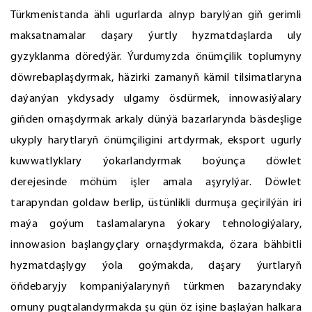
Türkmenistanda ähli ugurlarda alnyp barylýan giň gerimli
maksatnamalar daşary ýurtly hyzmatdaşlarda uly
gyzyklanma döredýär. Ýurdumyzda önümçilik toplumyny
döwrebaplaşdyrmak, häzirki zamanyň kämil tilsimatlaryna
daýanýan ykdysady ulgamy ösdürmek, innowasiýalary
giňden ornaşdyrmak arkaly dünýä bazarlarynda bäsdeşlige
ukyply harytlaryň önümçiligini artdyrmak, eksport ugurly
kuwwatlyklary ýokarlandyrmak boýunça döwlet
derejesinde möhüm işler amala aşyrylýar. Döwlet
tarapyndan goldaw berlip, üstünlikli durmuşa geçirilýän iri
maýa goýum taslamalaryna ýokary tehnologiýalary,
innowasion başlangyçlary ornaşdyrmakda, özara bähbitli
hyzmatdaşlygy ýola goýmakda, daşary ýurtlaryň
öňdebaryjy kompaniýalarynyň türkmen bazaryndaky
ornuny pugtalandyrmakda şu gün öz işine başlaýan halkara