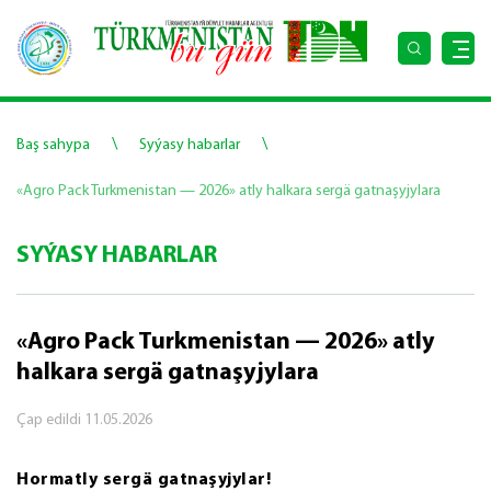
\
\
Baş sahypa
Syýasy habarlar
«Agro Pack Turkmenistan — 2026» atly halkara sergä gatnaşyjylara
SYÝASY HABARLAR
«Agro Pack Turkmenistan — 2026» atly
halkara sergä gatnaşyjylara
Çap edildi
11.05.2026
Hormatly sergä gatnaşyjylar!