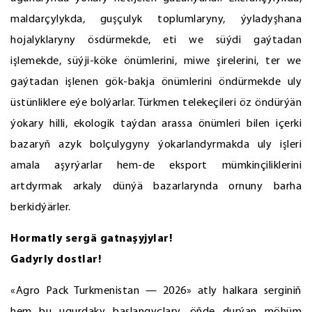
maldarçylykda, guşçulyk toplumlaryny, ýyladyşhana
hojalyklaryny ösdürmekde, eti we süýdi gaýtadan
işlemekde, süýji-köke önümlerini, miwe şirelerini, ter we
gaýtadan işlenen gök-bakja önümlerini öndürmekde uly
üstünliklere eýe bolýarlar. Türkmen telekeçileri öz öndürýän
ýokary hilli, ekologik taýdan arassa önümleri bilen içerki
bazaryň azyk bolçulygyny ýokarlandyrmakda uly işleri
amala aşyrýarlar hem-de eksport mümkinçiliklerini
artdyrmak arkaly dünýä bazarlarynda ornuny barha
berkidýärler.
Hormatly sergä gatnaşyjylar!
Gadyrly dostlar!
«Agro Pack Turkmenistan — 2026» atly halkara serginiň