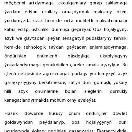
möçberini artdyrmaga, ekoulgamlary gorap saklamaga
ýardam edýän usullary ornaşdyrmak maksady bilen,
ýurdumyzda uzak hem-de orta möhletli maksatnamalar
kabul edilip, üstünlikli durmuşa geçirilýär. Oba hojalygyny,
azyk we gaýtadan işleýän senagatyň pudaklaryny tehniki
hem-de tehnologik taýdan gaýtadan enjamlaşdyrmaga,
öndürilýän önümleriň bäsdeşlige ukyplylygyny
ýokarlandyrmaga gönükdirilen çäreler amala aşyrylýar. Bu
işleriň netijesinde agrosenagat pudagy ýurdumyzyň azyk
garaşsyzlygyny berkitmekde, ilatyň dürli görnüşli, ýokary
hilli azyk önümlerine bolan isleglerini durnukly
kanagatlandyrmakda möhüm orny eýeleýär.
Häzirki döwürde hususy önüm öndürijiler döwlet
goldawyndan peýdalanyp, oba hojalygynyň dürli
ugurlarynda ýokary netijeleri gazanýarlar. Ekerançylykda,