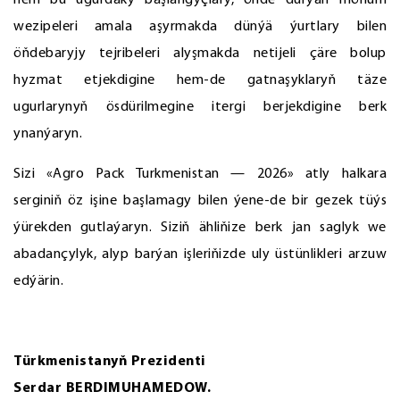
hem bu ugurdaky başlangyçlary, öňde durýan möhüm
wezipeleri amala aşyrmakda dünýä ýurtlary bilen
öňdebaryjy tejribeleri alyşmakda netijeli çäre bolup
hyzmat etjekdigine hem-de gatnaşyklaryň täze
ugurlarynyň ösdürilmegine itergi berjekdigine berk
ynanýaryn.
Sizi «Agro Pack Turkmenistan — 2026» atly halkara
serginiň öz işine başlamagy bilen ýene-de bir gezek tüýs
ýürekden gutlaýaryn. Siziň ähliňize berk jan saglyk we
abadançylyk, alyp barýan işleriňizde uly üstünlikleri arzuw
edýärin.
Türkmenistanyň Prezidenti
Serdar BERDIMUHAMEDOW.