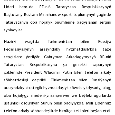
Lideri hem-de RF-niň Tatarystan Respublikasynyň
Baştutany Rustam Minnihanow sport toplumynyň çäginde
Tatarystanyň oba hojalyk önümlerine bagyşlanan sergini
synladylar.
Häzirki wagtda Türkmenistan bilen Russiýa
Federasiýasynyň arasyndaky hyzmatdaşlykda täze
sepgitlere ýetilýär. Gahryman Arkadagymyzyň RF-niň
Tatarystan Respublikasyna şu gezekki saparynyň
çäklerinde Prezident Wladimir Putin bilen telefon arkaly
söhbetdeşligi geçirildi. Türkmenistan bilen Russiýanyň
arasyndaky strategik hyzmatdaşlyk söwda-ykdysady, ulag,
oba hojalygy, medeni-ynsanperwer we beýleki ugurlarda
üstünlikli ösdürilýär. Şunuň bilen baglylykda, Milli Liderimiz
telefon arkaly söhbetdeşlikde birnäçe teklipleri beýan etdi.