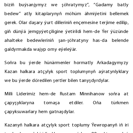
biziň buýsanjymyz we şöhratymyz”, “Gadamy batly
bedew” atly kitaplarynyň möhüm ähmiýetini bellemek
gerek. Olar daşary ýurt dilleriniň ençemesine terjime edilip,
giň dünýä jemgyýetçiligine ýetirildi hem-de Ýer ýüzünde
ahalteke bedewleriniň şan-şöhratyny has-da belende
galdyrmakda wajyp orny eýeleýär.
Soňra bu ýerde hünärmenler hormatly Arkadagymyzy
Kazan halkara atçylyk sport toplumynyň aýratynlyklary
we bu ýerde döredilen şertler bilen tanyşdyrdylar.
Milli Liderimiz hem-de Rustam Minnihanow soňra at
çapyşyklaryna tomaşa etdiler. Oňa türkmen
çapyksuwarlary hem gatnaşdylar.
Kazanyň halkara atçylyk sport toplumy Ýewropanyň iň iri