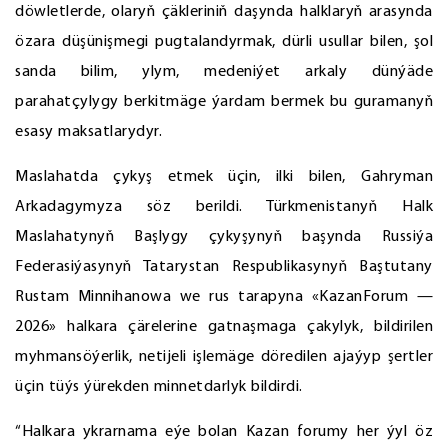
döwletlerde, olaryň çäkleriniň daşynda halklaryň arasynda
özara düşünişmegi pugtalandyrmak, dürli usullar bilen, şol
sanda bilim, ylym, medeniýet arkaly dünýäde
parahatçylygy berkitmäge ýardam bermek bu guramanyň
esasy maksatlarydyr.
Maslahatda çykyş etmek üçin, ilki bilen, Gahryman
Arkadagymyza söz berildi. Türkmenistanyň Halk
Maslahatynyň Başlygy çykyşynyň başynda Russiýa
Federasiýasynyň Tatarystan Respublikasynyň Baştutany
Rustam Minnihanowa we rus tarapyna «KazanForum —
2026» halkara çärelerine gatnaşmaga çakylyk, bildirilen
myhmansöýerlik, netijeli işlemäge döredilen ajaýyp şertler
üçin tüýs ýürekden minnetdarlyk bildirdi.
“Halkara ykrarnama eýe bolan Kazan forumy her ýyl öz