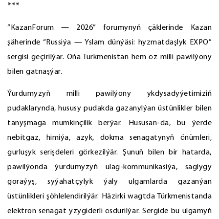
***
“KazanForum — 2026” forumynyň çäklerinde Kazan
şäherinde “Russiýa — Yslam dünýäsi: hyzmatdaşlyk EXPO”
sergisi geçirilýär. Oňa Türkmenistan hem öz milli pawilýony
bilen gatnaşýar.
Ýurdumyzyň milli pawilýony ykdysadyýetimiziň
pudaklarynda, hususy pudakda gazanylýan üstünlikler bilen
tanyşmaga mümkinçilik berýär. Hususan-da, bu ýerde
nebitgaz, himiýa, azyk, dokma senagatynyň önümleri,
gurluşyk serişdeleri görkezilýär. Şunuň bilen bir hatarda,
pawilýonda ýurdumyzyň ulag-kommunikasiýa, saglygy
goraýyş, syýahatçylyk ýaly ulgamlarda gazanýan
üstünlikleri şöhlelendirilýär. Häzirki wagtda Türkmenistanda
elektron senagat yzygiderli ösdürilýär. Sergide bu ulgamyň