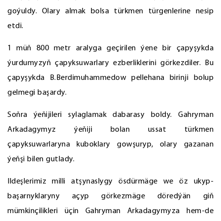
goýuldy. Olary almak bolsa türkmen türgenlerine nesip
etdi.
1 müň 800 metr aralyga geçirilen ýene bir çapyşykda
ýurdumyzyň çapyksuwarlary ezberliklerini görkezdiler. Bu
çapyşykda B.Berdimuhammedow pellehana birinji bolup
gelmegi başardy.
Soňra ýeňijileri sylaglamak dabarasy boldy. Gahryman
Arkadagymyz ýeňiji bolan ussat türkmen
çapyksuwarlaryna kuboklary gowşuryp, olary gazanan
ýeňşi bilen gutlady.
Ildeşlerimiz milli atşynaslygy ösdürmäge we öz ukyp-
başarnyklaryny açyp görkezmäge döredýän giň
mümkinçilikleri üçin Gahryman Arkadagymyza hem-de