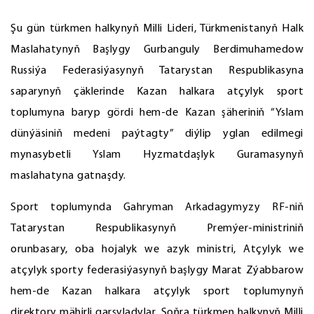
Şu gün türkmen halkynyň Milli Lideri, Türkmenistanyň Halk
Maslahatynyň Başlygy Gurbanguly Berdimuhamedow
Russiýa Federasiýasynyň Tatarystan Respublikasyna
saparynyň çäklerinde Kazan halkara atçylyk sport
toplumyna baryp gördi hem-de Kazan şäheriniň “Yslam
dünýäsiniň medeni paýtagty” diýlip yglan edilmegi
mynasybetli Yslam Hyzmatdaşlyk Guramasynyň
maslahatyna gatnaşdy.
Sport toplumynda Gahryman Arkadagymyzy RF-niň
Tatarystan Respublikasynyň Premýer-ministriniň
orunbasary, oba hojalyk we azyk ministri, Atçylyk we
atçylyk sporty federasiýasynyň başlygy Marat Zýabbarow
hem-de Kazan halkara atçylyk sport toplumynyň
direktory mähirli garşyladylar. Soňra türkmen halkynyň Milli