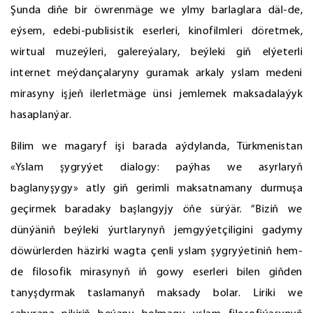
Şunda diňe bir öwrenmäge we ylmy barlaglara däl-de,
eýsem, edebi-publisistik eserleri, kinofilmleri döretmek,
wirtual muzeýleri, galereýalary, beýleki giň elýeterli
internet meýdançalaryny guramak arkaly yslam medeni
mirasyny işjeň ilerletmäge ünsi jemlemek maksadalaýyk
hasaplanýar.
Bilim we magaryf işi barada aýdylanda, Türkmenistan
«Yslam şygryýet dialogy: paýhas we asyrlaryň
baglanyşygy» atly giň gerimli maksatnamany durmuşa
geçirmek baradaky başlangyjy öňe sürýär. “Biziň we
dünýäniň beýleki ýurtlarynyň jemgyýetçiligini gadymy
döwürlerden häzirki wagta çenli yslam şygryýetiniň hem-
de filosofik mirasynyň iň gowy eserleri bilen giňden
tanyşdyrmak taslamanyň maksady bolar. Liriki we