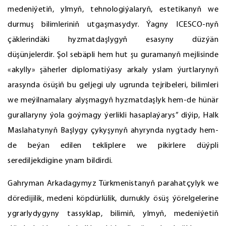
medeniýetiň, ylmyň, tehnologiýalaryň, estetikanyň we
durmuş bilimleriniň utgaşmasydyr. Ýagny ICESCO-nyň
çäklerindäki hyzmatdaşlygyň esasyny düzýän
düşünjelerdir. Şol sebäpli hem hut şu guramanyň mejlisinde
«akylly» şäherler diplomatiýasy arkaly yslam ýurtlarynyň
arasynda ösüşiň bu geljegi uly ugrunda tejribeleri, bilimleri
we meýilnamalary alyşmagyň hyzmatdaşlyk hem-de hünär
gurallaryny ýola goýmagy ýerlikli hasaplaýarys” diýip, Halk
Maslahatynyň Başlygy çykyşynyň ahyrynda nygtady hem-
de beýan edilen tekliplere we pikirlere düýpli
serediljekdigine ynam bildirdi.
Gahryman Arkadagymyz Türkmenistanyň parahatçylyk we
döredijilik, medeni köpdürlülik, durnukly ösüş ýörelgelerine
ygrarlydygyny tassyklap, bilimiň, ylmyň, medeniýetiň