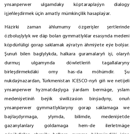
ynsanperwer ulgamdaky köptaraplaýyn dialogy
işjeňleşdirmek üçin amatly mümkinçilik hasaplaýar.
Häzirki zaman ählumumy özgerişler şertlerinde
özboluşlylyk we däp bolan gymmatlyklar esasynda medeni
köpdürlüligi gorap saklamak aýratyn ähmiýete eýe bolýar.
Şunuň bilen baglylykda, halkara guramalaryň işi, olaryň
durmuş ulgamynda döwletleriň tagallalaryny
birleşdirmekdäki orny has-da möhümdir. Şu
nukdaýnazardan, Türkmenistan ICESCO-nyň giň we netijeli
ynsanperwer hyzmatdaşlyga ýardam bermäge, yslam
medeniýetiniň beýik siwilizasion binýadyny, onuň
ynsanperwer gymmatlyklaryny gorap saklamaga we
baýlaşdyrmaga, ylymda, bilimde, medeniýetde
gazanylanlary goldamaga hem-de ilerletmäge