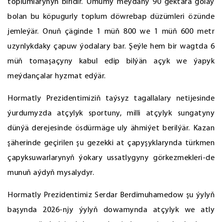
toplumlarynyň biridir. Umumy meýdany 90 gektara golaý
bolan bu köpugurly toplum döwrebap düzümleri özünde
jemleýär. Onuň çäginde 1 müň 800 we 1 müň 600 metr
uzynlykdaky çapuw ýodalary bar. Şeýle hem bir wagtda 6
müň tomaşaçyny kabul edip bilýän açyk we ýapyk
meýdançalar hyzmat edýär.
Hormatly Prezidentimiziň taýsyz tagallalary netijesinde
ýurdumyzda atçylyk sportuny, milli atçylyk sungatyny
dünýä derejesinde ösdürmäge uly ähmiýet berilýär. Kazan
şäherinde geçirilen şu gezekki at çapyşyklarynda türkmen
çapyksuwarlarynyň ýokary ussatlygyny görkezmekleri-de
munuň aýdyň mysalydyr.
Hormatly Prezidentimiz Serdar Berdimuhamedow şu ýylyň
başynda 2026-njy ýylyň dowamynda atçylyk we atly