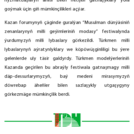
hyzmatdaşlaryň ählisi bilen netijeli gatnaşyklary ýola
goýmak üçin giň mümkinçilikleri açýar.
Kazan forumynyň çäginde guralýan “Musulman dünýäsiniň
zenanlarynyň milli geýimleriniň modasy” festiwalynda
ýurdumyzyň milli lybaslary görkezildi. Türkmen milli
lybaslarynyň aýratynlyklary we köpöwüşginliligi bu ýere
gelenlerde uly täsir galdyrdy. Türkmen modelýerleriniň
Kazanda geçirilen bu abraýly festiwala gatnaşmagy milli
däp-dessurlarymyzyň, baý medeni mirasymyzyň
döwrebap äheňler bilen sazlaşykly utgaşygyny
görkezmäge mümkinçilik berdi.