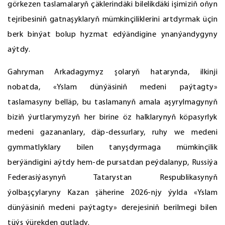
görkezen taslamalaryň çäklerindäki bilelikdäki işimiziň oňyn
tejribesiniň gatnaşyklaryň mümkinçiliklerini artdyrmak üçin
berk binýat bolup hyzmat edýändigine ynanýandygyny
aýtdy.
Gahryman Arkadagymyz şolaryň hatarynda, ilkinji
nobatda, «Yslam dünýäsiniň medeni paýtagty»
taslamasyny belläp, bu taslamanyň amala aşyrylmagynyň
biziň ýurtlarymyzyň her birine öz halklarynyň köpasyrlyk
medeni gazananlary, däp-dessurlary, ruhy we medeni
gymmatlyklary bilen tanyşdyrmaga mümkinçilik
berýändigini aýtdy hem-de pursatdan peýdalanyp, Russiýa
Federasiýasynyň Tatarystan Respublikasynyň
ýolbaşçylaryny Kazan şäherine 2026-njy ýylda «Yslam
dünýäsiniň medeni paýtagty» derejesiniň berilmegi bilen
tüýs ýürekden gutlady.