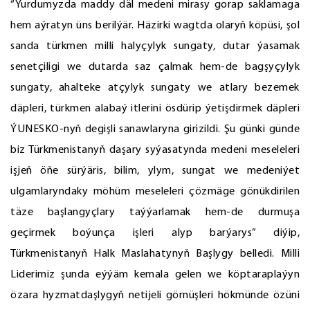
“Ýurdumyzda maddy däl medeni mirasy gorap saklamaga
hem aýratyn üns berilýär. Häzirki wagtda olaryň köpüsi, şol
sanda türkmen milli halyçylyk sungaty, dutar ýasamak
senetçiligi we dutarda saz çalmak hem-de bagşyçylyk
sungaty, ahalteke atçylyk sungaty we atlary bezemek
däpleri, türkmen alabaý itlerini ösdürip ýetişdirmek däpleri
ÝUNESKO-nyň degişli sanawlaryna girizildi. Şu günki günde
biz Türkmenistanyň daşary syýasatynda medeni meseleleri
işjeň öňe sürýäris, bilim, ylym, sungat we medeniýet
ulgamlaryndaky möhüm meseleleri çözmäge gönükdirilen
täze başlangyçlary taýýarlamak hem-de durmuşa
geçirmek boýunça işleri alyp barýarys” diýip,
Türkmenistanyň Halk Maslahatynyň Başlygy belledi. Milli
Liderimiz şunda eýýäm kemala gelen we köptaraplaýyn
özara hyzmatdaşlygyň netijeli görnüşleri hökmünde özüni