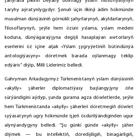
şahyrana pikiriň beýany bolmagy yslam filosofiýasynyň
taryhy aýratynlygydyr. Şonuň üçin ilkinji ädim hökmünde
musulman dünýäsiniň görnükli şahyrlarynyň, akyldarlarynyň,
filosoflarynyň, şeýle hem özüni yslama, yslam medeni
koduna, dünýägaraýşyna degişli hasaplaýan awtorlaryň
eserlerini öz içine aljak «Yslam şygryýetiniň bütindünýä
antologiýasyny» döretmek barada oýlanmagy teklip
edýäris” diýip, Milli Liderimiz belledi.
Gahryman Arkadagymyz Türkmenistanyň yslam dünýäsiniň
«akylly» şäherler diplomatiýasy başlangyjyny öňe
sürýändigini aýdyp, şunda gurama agza döwletlerde, şeýle
hem Türkmenistanda «akylly» şäherleri döretmegiň döwlet
syýasatynyň ugry hökmünde işjeň ösdürilýändiginden ugur
alynýandygyny belledi. “Şu günki günde «akylly» şäher
diýmek — bu intellektiň, döredijiligiň, binagärligiň,