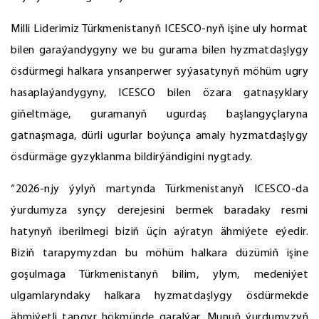
Milli Liderimiz Türkmenistanyň ICESCO-nyň işine uly hormat
bilen garaýandygyny we bu gurama bilen hyzmatdaşlygy
ösdürmegi halkara ynsanperwer syýasatynyň möhüm ugry
hasaplaýandygyny, ICESCO bilen özara gatnaşyklary
giňeltmäge, guramanyň ugurdaş başlangyçlaryna
gatnaşmaga, dürli ugurlar boýunça amaly hyzmatdaşlygy
ösdürmäge gyzyklanma bildirýändigini nygtady.
“2026-njy ýylyň martynda Türkmenistanyň ICESCO-da
ýurdumyza synçy derejesini bermek baradaky resmi
hatynyň iberilmegi biziň üçin aýratyn ähmiýete eýedir.
Biziň tarapymyzdan bu möhüm halkara düzümiň işine
goşulmaga Türkmenistanyň bilim, ylym, medeniýet
ulgamlaryndaky halkara hyzmatdaşlygy ösdürmekde
ähmiýetli tapgyr hökmünde garalýar. Munuň ýurdumyzyň