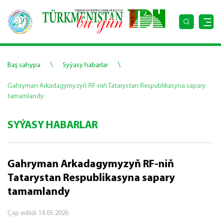
\
\
Baş sahypa
Syýasy habarlar
Gahryman Arkadagymyzyň RF-niň Tatarystan Respublikasyna sapary
tamamlandy
SYÝASY HABARLAR
Gahryman Arkadagymyzyň RF-niň
Tatarystan Respublikasyna sapary
tamamlandy
Çap edildi
14.05.2026