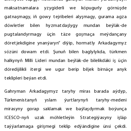
maksatnamalara yzygiderli we köpugurly görnüşde
gatnaşmagy, iň gowy tejribeleri alyşmagy, gurama agza
döwletler bilen hyzmatdaşlygy mundan beýläk-de
pugtalandyrmagy üçin täze goşmaça meýdançany
döretjekdigine ynanýaryn” diýip, hormatly Arkadagymyz
sözüni dowam etdi. Şunuň bilen baglylykda, türkmen
halkynyň Milli Lideri mundan beýläk-de bilelikdäki iş üçin
döredijilikli itergi we ugur berip biljek birnäçe anyk
teklipleri beýan etdi.
Gahryman Arkadagymyz taryhy miras barada aýdyp,
Türkmenistanyň yslam ýurtlarynyň taryhy-medeni
mirasyny gorap saklamak we baýlaşdyrmak boýunça
ICESCO-nyň uzak möhletleýin Strategiýasyny işläp
taýýarlamaga girişmegi teklip edýändigine ünsi çekdi.