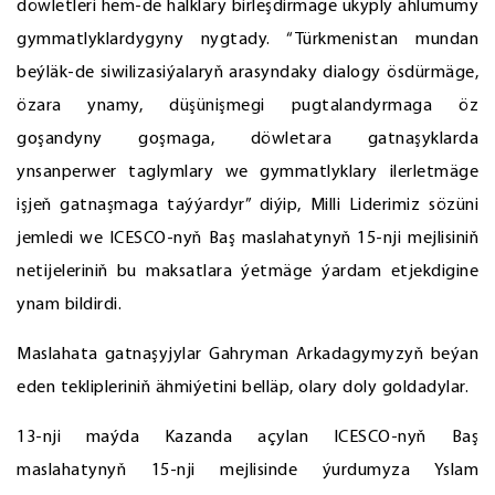
döwletleri hem-de halklary birleşdirmäge ukyply ählumumy
gymmatlyklardygyny nygtady. “Türkmenistan mundan
beýläk-de siwilizasiýalaryň arasyndaky dialogy ösdürmäge,
özara ynamy, düşünişmegi pugtalandyrmaga öz
goşandyny goşmaga, döwletara gatnaşyklarda
ynsanperwer taglymlary we gymmatlyklary ilerletmäge
işjeň gatnaşmaga taýýardyr” diýip, Milli Liderimiz sözüni
jemledi we ICESCO-nyň Baş maslahatynyň 15-nji mejlisiniň
netijeleriniň bu maksatlara ýetmäge ýardam etjekdigine
ynam bildirdi.
Maslahata gatnaşyjylar Gahryman Arkadagymyzyň beýan
eden teklipleriniň ähmiýetini belläp, olary doly goldadylar.
13-nji maýda Kazanda açylan ICESCO-nyň Baş
maslahatynyň 15-nji mejlisinde ýurdumyza Yslam