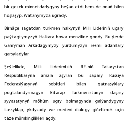
bir gezek minnetdarlygyny beýan etdi hem-de onuň bilen
hoşlaşyp, Watanymyza ugrady.
Birnäçe sagatdan türkmen halkynyň Milli Lideriniň uçary
paýtagtymyzyň Halkara howa menziline gondy. Bu ýerde
Gahryman Arkadagymyzy ýurdumyzyň resmi adamlary
garşyladylar.
Şeýlelikde, Milli Liderimiziň RF-niň Tatarystan
Respublikasyna amala aşyran bu sapary Russiýa
Federasiýasynyň sebitleri bilen gatnaşyklary
pugtalandyrmagyň Bitarap Türkmenistanyň daşary
syýasatynyň möhüm ugry bolmagynda galýandygyny
tassyklap, ykdysady we medeni dialogy giňeltmek üçin
täze mümkinçilikleri açdy.