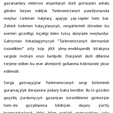
gazananlary elektron enjamlaryň dürli görnüşleri arkaly
giňden beýan edilýär. Türkmenistanyň pawilýonynda
meşhur türkmen halylary, ajaýyp şaý-sepler hem bar.
Zehinli türkmen halyçylarynyň, zergärleriniň döreden bu
eserleri gözelligi, inçeligi bilen tutuş dünýäde meşhurdyr.
Gahryman Arkadagymyzyň “Türkmenistanyň dermanlyk
ösümlikleri” atly köp jiltli ylmy-ensiklopedik kitabyna
sergide möhüm orun berlipdir. Dünýäniň dürli dillerine
terjime edilen bu eser ähmiýetli gollanma hökmünde ykrar
edilendir.
Sergä gatnaşyjylar Türkmenistanyň sergi bölüminiň
guramaçylyk derejesine ýokary baha berdiler. Bu iri gözden
geçiriliş ýurdumyzyň gazanýan üstünliklerini görkezýär
hem-de gyzyklanma bildirýän daşary ýurtly