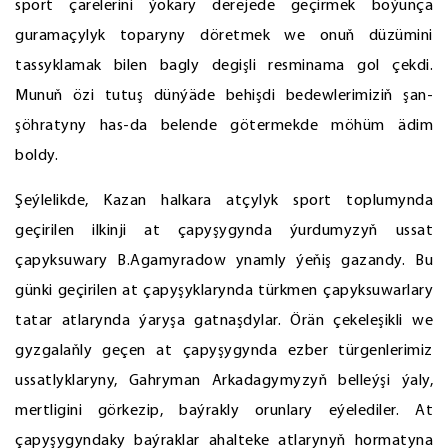
sport çärelerini ýokary derejede geçirmek boýunça
guramaçylyk toparyny döretmek we onuň düzümini
tassyklamak bilen bagly degişli resminama gol çekdi.
Munuň özi tutuş dünýäde behişdi bedewlerimiziň şan-
şöhratyny has-da belende götermekde möhüm ädim
boldy.
Şeýlelikde, Kazan halkara atçylyk sport toplumynda
geçirilen ilkinji at çapyşygynda ýurdumyzyň ussat
çapyksuwary B.Agamyradow ynamly ýeňiş gazandy. Bu
günki geçirilen at çapyşyklarynda türkmen çapyksuwarlary
tatar atlarynda ýaryşa gatnaşdylar. Örän çekeleşikli we
gyzgalaňly geçen at çapyşygynda ezber türgenlerimiz
ussatlyklaryny, Gahryman Arkadagymyzyň belleýşi ýaly,
mertligini görkezip, baýrakly orunlary eýelediler. At
çapyşygyndaky baýraklar ahalteke atlarynyň hormatyna