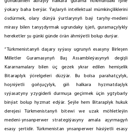
gönükdirilen abraýly halkara gurama hökmündäki işine
ýokary baha berýär. Ýaşlaryň intellektual mümkinçiliklerini
ösdürmek, olary dünýä ýurtlarynyň baý taryhy-medeni
mirasy bilen tanyşdyrmak ugrundaky işjeň, guramaçylykly
hereketler şu günki günde örän ähmiýetli bolup durýar.
“Türkmenistanyň daşary syýasy ugrunyň esasyny Birleşen
Milletler Guramasynyň Baş Assambleýasynyň degişli
Kararnamalary bilen üç gezek ykrar edilen hemişelik
Bitaraplyk ýörelgeleri düzýär. Bu bolsa parahatçylyk,
hoşniýetli goňşuçylyk, giň halkara hyzmatdaşlyk
syýasatyny yzygiderli durmuşa geçirmek üçin ygtybarly
binýat bolup hyzmat edýär. Şeýle hem Bitaraplyk hukuk
derejesi Türkmenistanyň bitewi we uzak möhletleýin
medeni-ynsanperwer strategiýasyny amala aşyrmagyň
esasy şertidir. Türkmenistan ynsanperwer häsiýetli esasy