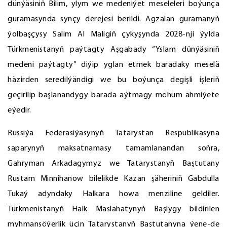
dünýäsiniň Bilim, ylym we medeniýet meseleleri boýunça
guramasynda synçy derejesi berildi. Agzalan guramanyň
ýolbaşçysy Salim Al Maligiň çykyşynda 2028-nji ýylda
Türkmenistanyň paýtagty Aşgabady “Yslam dünýäsiniň
medeni paýtagty” diýip yglan etmek baradaky meselä
häzirden seredilýändigi we bu boýunça degişli işleriň
geçirilip başlanandygy barada aýtmagy möhüm ähmiýete
eýedir.
Russiýa Federasiýasynyň Tatarystan Respublikasyna
saparynyň maksatnamasy tamamlanandan soňra,
Gahryman Arkadagymyz we Tatarystanyň Baştutany
Rustam Minnihanow bilelikde Kazan şäheriniň Gabdulla
Tukaý adyndaky Halkara howa menziline geldiler.
Türkmenistanyň Halk Maslahatynyň Başlygy bildirilen
myhmansöýerlik üçin Tatarystanyň Baştutanyna ýene-de