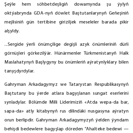
Şeýle hem söhbetdeşligiň dowamynda şu ýylyň
oktýabrynda GDA-nyň döwlet Baştutanlarynyň Geňeşiniň
mejlisiniň gün tertibine giriziljek meseleler barada pikir
alşyldy.
...Sergide ýerli önümçilige degişli azyk önümleriniň dürli
görnüşleri görkezilýär. Hünärmenler Türkmenistanyň Halk
Maslahatynyň Başlygyny bu önümleriň aýratynlyklary bilen
tanyşdyrdylar.
Gahryman Arkadagymyz we Tatarystan Respublikasynyň
Baştutany bu ýerde atlara bagyşlanan sungat eserlerini
synladylar. Bölümde Milli Liderimiziň «Atda wepa-da bar,
sapa-da» atly kitabynyň rus dilindäki nusgasyna aýratyn
orun berlipdir. Gahryman Arkadagymyzyň ýelden ýyndam
behişdi bedewlere bagyşlap döreden “Ahalteke bedewi —