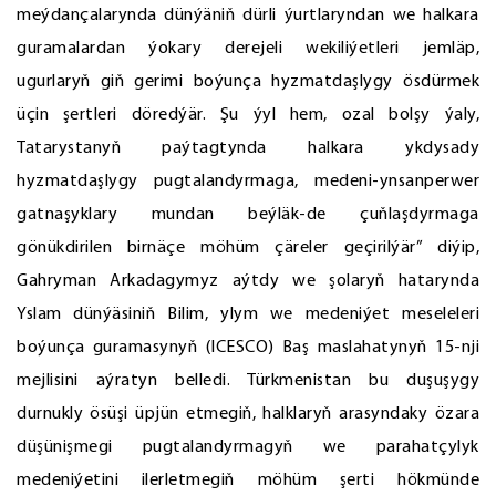
meýdançalarynda dünýäniň dürli ýurtlaryndan we halkara
guramalardan ýokary derejeli wekiliýetleri jemläp,
ugurlaryň giň gerimi boýunça hyzmatdaşlygy ösdürmek
üçin şertleri döredýär. Şu ýyl hem, ozal bolşy ýaly,
Tatarystanyň paýtagtynda halkara ykdysady
hyzmatdaşlygy pugtalandyrmaga, medeni-ynsanperwer
gatnaşyklary mundan beýläk-de çuňlaşdyrmaga
gönükdirilen birnäçe möhüm çäreler geçirilýär” diýip,
Gahryman Arkadagymyz aýtdy we şolaryň hatarynda
Yslam dünýäsiniň Bilim, ylym we medeniýet meseleleri
boýunça guramasynyň (ICESCO) Baş maslahatynyň 15-nji
mejlisini aýratyn belledi. Türkmenistan bu duşuşygy
durnukly ösüşi üpjün etmegiň, halklaryň arasyndaky özara
düşünişmegi pugtalandyrmagyň we parahatçylyk
medeniýetini ilerletmegiň möhüm şerti hökmünde