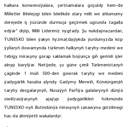
halkara konwensiýalara, şertnamalara goşuldy hem-de
Milletler Bileleşigi bilen bilelikde olary milli we ählumumy
derejede iş ýüzünde durmuşa geçirmek ugrunda tagalla
edýär” diýip, Milli Liderimiz nygtady. Şu nukdaýnazardan,
ÝUNESKO bilen ýakyn hyzmatdaşlykda ýurdumyzda köp
ýyllaryň dowamynda türkmen halkynyň taryhy-medeni we
tebigy mirasyny gorap saklamak boýunça giň gerimli işler
alnyp barylýar. Netijede, şu güne çenli Türkmenistanyň
çäginde 1 müň 500-den gowrak taryhy we medeni
ýadygärlik hasaba alyndy. Gadymy Merwiň, Köneürgenjiň
taryhy desgalarynyň, Nusaýyň Parfiýa galalarynyň dünýä
siwilizasiýasynyň ajaýyp ýadygärlikleri hökmünde
ÝUNESKO-nyň Bütindünýä mirasynyň sanawyna girizilmegi
has-da ähmiýetli wakalardyr.