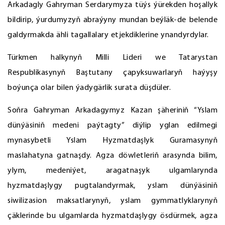
Arkadagly Gahryman Serdarymyza tüýs ýürekden hoşallyk
bildirip, ýurdumyzyň abraýyny mundan beýläk-de belende
galdyrmakda ähli tagallalary etjekdiklerine ynandyrdylar.
Türkmen halkynyň Milli Lideri we Tatarystan
Respublikasynyň Baştutany çapyksuwarlaryň haýyşy
boýunça olar bilen ýadygärlik surata düşdüler.
Soňra Gahryman Arkadagymyz Kazan şäheriniň “Yslam
dünýäsiniň medeni paýtagty” diýlip yglan edilmegi
mynasybetli Yslam Hyzmatdaşlyk Guramasynyň
maslahatyna gatnaşdy. Agza döwletleriň arasynda bilim,
ylym, medeniýet, aragatnaşyk ulgamlarynda
hyzmatdaşlygy pugtalandyrmak, yslam dünýäsiniň
siwilizasion maksatlarynyň, yslam gymmatlyklarynyň
çäklerinde bu ulgamlarda hyzmatdaşlygy ösdürmek, agza