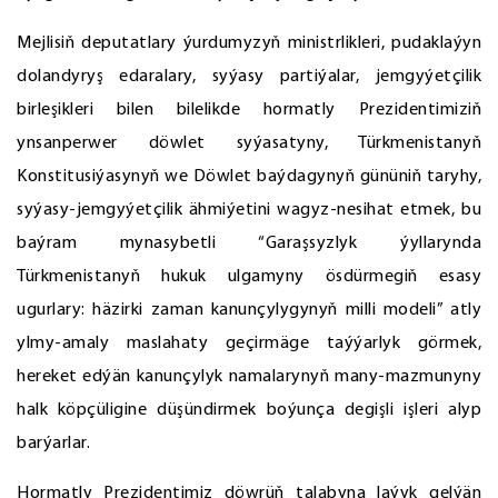
Mejlisiň deputatlary ýurdumyzyň ministrlikleri, pudaklaýyn
dolandyryş edaralary, syýasy partiýalar, jemgyýetçilik
birleşikleri bilen bilelikde hormatly Prezidentimiziň
ynsanperwer döwlet syýasatyny, Türkmenistanyň
Konstitusiýasynyň we Döwlet baýdagynyň gününiň taryhy,
syýasy-jemgyýetçilik ähmiýetini wagyz-nesihat etmek, bu
baýram mynasybetli “Garaşsyzlyk ýyllarynda
Türkmenistanyň hukuk ulgamyny ösdürmegiň esasy
ugurlary: häzirki zaman kanunçylygynyň milli modeli” atly
ylmy-amaly maslahaty geçirmäge taýýarlyk görmek,
hereket edýän kanunçylyk namalarynyň many-mazmunyny
halk köpçüligine düşündirmek boýunça degişli işleri alyp
barýarlar.
Hormatly Prezidentimiz döwrüň talabyna laýyk gelýän