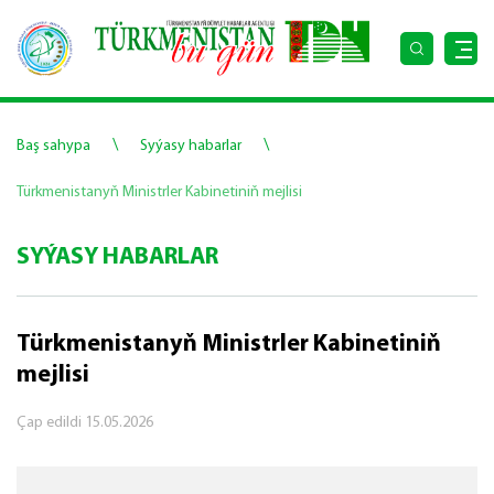
\
\
Baş sahypa
Syýasy habarlar
Türkmenistanyň Ministrler Kabinetiniň mejlisi
SYÝASY HABARLAR
Türkmenistanyň Ministrler Kabinetiniň
mejlisi
Çap edildi
15.05.2026