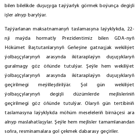
bilen bilelikde duşuşyga taýýarlyk görmek boýunça degişli
işler alnyp barylýar.
Taýýarlanan maksatnamanyň taslamasyna laýyklykda, 22-
nji maýda hormatly Prezidentimiz bilen GDA-nyň
Hökümet Baştutanlarynyň Geňeşine gatnaşjak wekiliýet
ýolbaşçylarynyň arasynda ikitaraplaýyn duşuşyklaryň
guralmagy göz öňünde tutulýar. Şeýle hem wekiliýet
ýolbaşçylarynyň arasynda ikitaraplaýyn duşuşyklaryň
geçirilmegi meýilleşdirilýär. Şol gün wekiliýet
ýolbaşçylarynyň degişli düzümlerde mejlisleriniň
geçirilmegi göz öňünde tutulýar. Olaryň gün tertibiniň
taslamasyna laýyklykda möhüm meseleleriň birnäçesi ara
alnyp maslahatlaşylar. Şeýle hem mejlisler tamamlanandan
soňra, resminamalara gol çekmek dabarasy geçiriler.