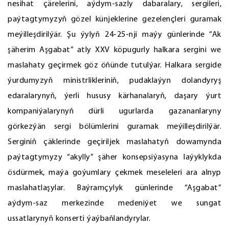
nesihat çärelerini, aýdym-sazly dabaralary, sergileri,
paýtagtymyzyň gözel künjeklerine gezelençleri guramak
meýilleşdirilýär. Şu ýylyň 24-25-nji maýy günlerinde “Ak
şäherim Aşgabat” atly XXV köpugurly halkara sergini we
maslahaty geçirmek göz öňünde tutulýar. Halkara sergide
ýurdumyzyň ministrlikleriniň, pudaklaýyn dolandyryş
edaralarynyň, ýerli hususy kärhanalaryň, daşary ýurt
kompaniýalarynyň dürli ugurlarda gazananlaryny
görkezýän sergi bölümlerini guramak meýilleşdirilýär.
Serginiň çäklerinde geçiriljek maslahatyň dowamynda
paýtagtymyzy “akylly” şäher konsepsiýasyna laýyklykda
ösdürmek, maýa goýumlary çekmek meseleleri ara alnyp
maslahatlaşylar. Baýramçylyk günlerinde “Aşgabat”
aýdym-saz merkezinde medeniýet we sungat
ussatlarynyň konserti ýaýbaňlandyrylar.