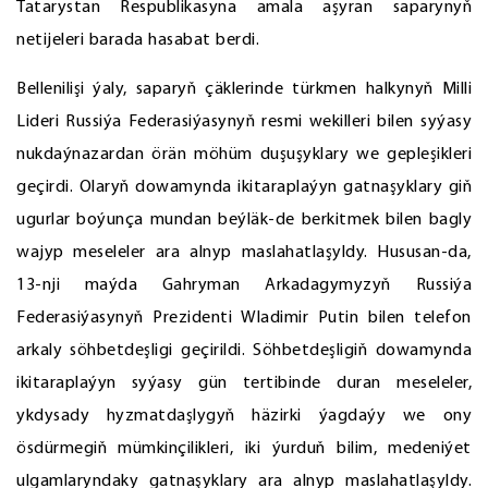
Tatarystan Respublikasyna amala aşyran saparynyň
netijeleri barada hasabat berdi.
Bellenilişi ýaly, saparyň çäklerinde türkmen halkynyň Milli
Lideri Russiýa Federasiýasynyň resmi wekilleri bilen syýasy
nukdaýnazardan örän möhüm duşuşyklary we gepleşikleri
geçirdi. Olaryň dowamynda ikitaraplaýyn gatnaşyklary giň
ugurlar boýunça mundan beýläk-de berkitmek bilen bagly
wajyp meseleler ara alnyp maslahatlaşyldy. Hususan-da,
13-nji maýda Gahryman Arkadagymyzyň Russiýa
Federasiýasynyň Prezidenti Wladimir Putin bilen telefon
arkaly söhbetdeşligi geçirildi. Söhbetdeşligiň dowamynda
ikitaraplaýyn syýasy gün tertibinde duran meseleler,
ykdysady hyzmatdaşlygyň häzirki ýagdaýy we ony
ösdürmegiň mümkinçilikleri, iki ýurduň bilim, medeniýet
ulgamlaryndaky gatnaşyklary ara alnyp maslahatlaşyldy.