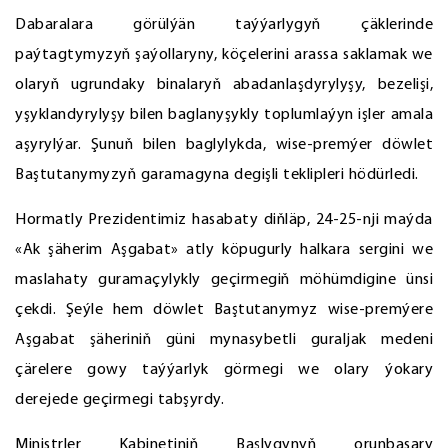
Dabaralara görülýän taýýarlygyň çäklerinde
paýtagtymyzyň şaýollaryny, köçelerini arassa saklamak we
olaryň ugrundaky binalaryň abadanlaşdyrylyşy, bezelişi,
yşyklandyrylyşy bilen baglanyşykly toplumlaýyn işler amala
aşyrylýar. Şunuň bilen baglylykda, wise-premýer döwlet
Baştutanymyzyň garamagyna degişli teklipleri hödürledi.
Hormatly Prezidentimiz hasabaty diňläp, 24-25-nji maýda
«Ak şäherim Aşgabat» atly köpugurly halkara sergini we
maslahaty guramaçylykly geçirmegiň möhümdigine ünsi
çekdi. Şeýle hem döwlet Baştutanymyz wise-premýere
Aşgabat şäheriniň güni mynasybetli guraljak medeni
çärelere gowy taýýarlyk görmegi we olary ýokary
derejede geçirmegi tabşyrdy.
Ministrler Kabinetiniň Başlygynyň orunbasary