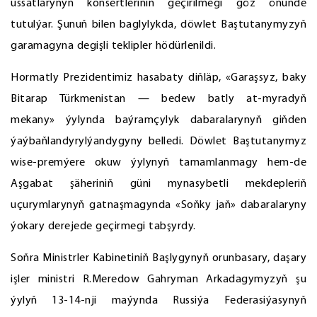
ussatlarynyň konsertleriniň geçirilmegi göz öňünde
tutulýar. Şunuň bilen baglylykda, döwlet Baştutanymyzyň
garamagyna degişli teklipler hödürlenildi.
Hormatly Prezidentimiz hasabaty diňläp, «Garaşsyz, baky
Bitarap Türkmenistan — bedew batly at-myradyň
mekany» ýylynda baýramçylyk dabaralarynyň giňden
ýaýbaňlandyrylýandygyny belledi. Döwlet Baştutanymyz
wise-premýere okuw ýylynyň tamamlanmagy hem-de
Aşgabat şäheriniň güni mynasybetli mekdepleriň
uçurymlarynyň gatnaşmagynda «Soňky jaň» dabaralaryny
ýokary derejede geçirmegi tabşyrdy.
Soňra Ministrler Kabinetiniň Başlygynyň orunbasary, daşary
işler ministri R.Meredow Gahryman Arkadagymyzyň şu
ýylyň 13-14-nji maýynda Russiýa Federasiýasynyň