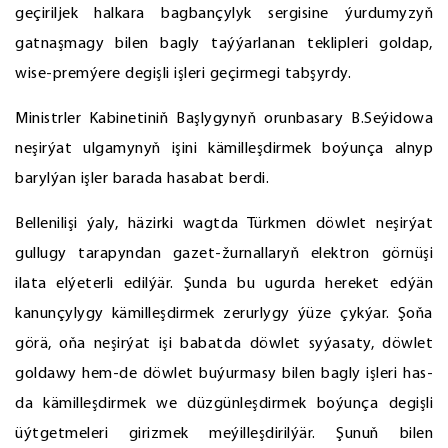
geçiriljek halkara bagbançylyk sergisine ýurdumyzyň
gatnaşmagy bilen bagly taýýarlanan teklipleri goldap,
wise-premýere degişli işleri geçirmegi tabşyrdy.
Ministrler Kabinetiniň Başlygynyň orunbasary B.Seýidowa
neşirýat ulgamynyň işini kämilleşdirmek boýunça alnyp
barylýan işler barada hasabat berdi.
Bellenilişi ýaly, häzirki wagtda Türkmen döwlet neşirýat
gullugy tarapyndan gazet-žurnallaryň elektron görnüşi
ilata elýeterli edilýär. Şunda bu ugurda hereket edýän
kanunçylygy kämilleşdirmek zerurlygy ýüze çykýar. Şoňa
görä, oňa neşirýat işi babatda döwlet syýasaty, döwlet
goldawy hem-de döwlet buýurmasy bilen bagly işleri has-
da kämilleşdirmek we düzgünleşdirmek boýunça degişli
üýtgetmeleri girizmek meýilleşdirilýär. Şunuň bilen