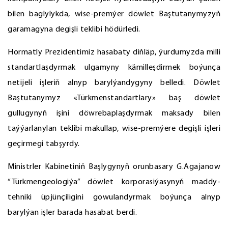
bilen baglylykda, wise-premýer döwlet Baştutanymyzyň
garamagyna degişli teklibi hödürledi.
Hormatly Prezidentimiz hasabaty diňläp, ýurdumyzda milli
standartlaşdyrmak ulgamyny kämilleşdirmek boýunça
netijeli işleriň alnyp barylýandygyny belledi. Döwlet
Baştutanymyz «Türkmenstandartlary» baş döwlet
gullugynyň işini döwrebaplaşdyrmak maksady bilen
taýýarlanylan teklibi makullap, wise-premýere degişli işleri
geçirmegi tabşyrdy.
Ministrler Kabinetiniň Başlygynyň orunbasary G.Agajanow
“Türkmengeologiýa” döwlet korporasiýasynyň maddy-
tehniki üpjünçiligini gowulandyrmak boýunça alnyp
barylýan işler barada hasabat berdi.