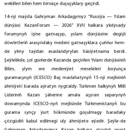
wekilleri bilen hem birnäçe duşuşyklary geçirdi.
14-nji maýda Gahryman Arkadagymyz “Russiýa — Yslam
dünýäsi: KazanForum — 2026” XVII halkara ykdysady
forumynyň işine gatnaşyp, yslam dünýäsine degişli
döwletleriň arasyndaky medeni gatnaşyklara çuňňur hem-
de ylmy taýdan esaslandyrylan häsiýetnama berdi.
Şeýlelikde, şol günlerde Kazanda geçirilen Yslam dünýäsiniň
Bilim, ylym we medeniýet meseleleri boýunça
guramasynyň (ICESCO) Baş maslahatynyň 15-nji mejlisiniň
ähmiýeti barada aýratyn nygtaldy. Türkmen halkynyň Milli
Lideriniň Kazan şäherine amala aşyran saparynyň
dowamynda ICESCO-nyň mejlisinde Türkmenistanyň bu
gurama synçy ýurt hökmünde goşulmagy baradaky
çözgüdiň kabul edilmegi uly ähmiýete eýedir. Şeýle-de