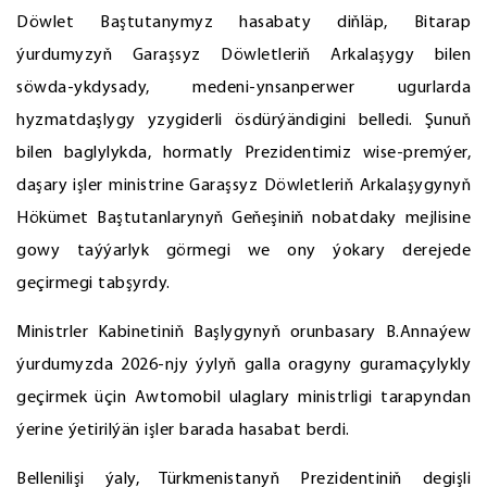
Döwlet Baştutanymyz hasabaty diňläp, Bitarap
ýurdumyzyň Garaşsyz Döwletleriň Arkalaşygy bilen
söwda-ykdysady, medeni-ynsanperwer ugurlarda
hyzmatdaşlygy yzygiderli ösdürýändigini belledi. Şunuň
bilen baglylykda, hormatly Prezidentimiz wise-premýer,
daşary işler ministrine Garaşsyz Döwletleriň Arkalaşygynyň
Hökümet Baştutanlarynyň Geňeşiniň nobatdaky mejlisine
gowy taýýarlyk görmegi we ony ýokary derejede
geçirmegi tabşyrdy.
Ministrler Kabinetiniň Başlygynyň orunbasary B.Annaýew
ýurdumyzda 2026-njy ýylyň galla oragyny guramaçylykly
geçirmek üçin Awtomobil ulaglary ministrligi tarapyndan
ýerine ýetirilýän işler barada hasabat berdi.
Bellenilişi ýaly, Türkmenistanyň Prezidentiniň degişli