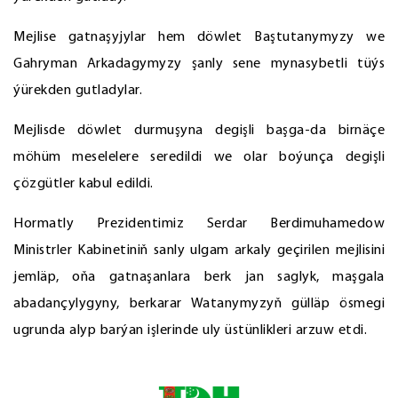
Mejlise gatnaşyjylar hem döwlet Baştutanymyzy we
Gahryman Arkadagymyzy şanly sene mynasybetli tüýs
ýürekden gutladylar.
Mejlisde döwlet durmuşyna degişli başga-da birnäçe
möhüm meselelere seredildi we olar boýunça degişli
çözgütler kabul edildi.
Hormatly Prezidentimiz Serdar Berdimuhamedow
Ministrler Kabinetiniň sanly ulgam arkaly geçirilen mejlisini
jemläp, oňa gatnaşanlara berk jan saglyk, maşgala
abadançylygyny, berkarar Watanymyzyň gülläp ösmegi
ugrunda alyp barýan işlerinde uly üstünlikleri arzuw etdi.