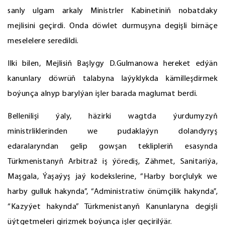
sanly ulgam arkaly Ministrler Kabinetiniň nobatdaky
mejlisini geçirdi. Onda döwlet durmuşyna degişli birnäçe
meselelere seredildi.
Ilki bilen, Mejlisiň Başlygy D.Gulmanowa hereket edýän
kanunlary döwrüň talabyna laýyklykda kämilleşdirmek
boýunça alnyp barylýan işler barada maglumat berdi.
Bellenilişi ýaly, häzirki wagtda ýurdumyzyň
ministrliklerinden we pudaklaýyn dolandyryş
edaralaryndan gelip gowşan teklipleriň esasynda
Türkmenistanyň Arbitraž iş ýörediş, Zähmet, Sanitariýa,
Maşgala, Ýaşaýyş jaý kodekslerine, “Harby borçlulyk we
harby gulluk hakynda”, “Administratiw önümçilik hakynda”,
“Kazyýet hakynda” Türkmenistanyň Kanunlaryna degişli
üýtgetmeleri girizmek boýunça işler geçirilýär.