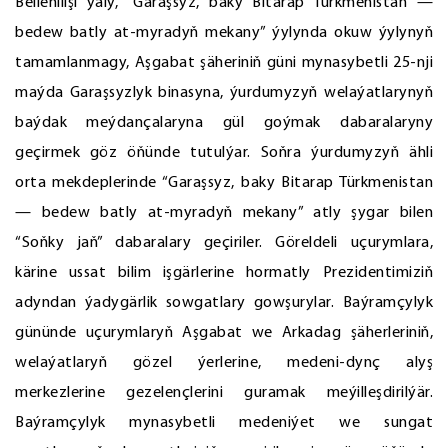
Bellenilişi ýaly, “Garaşsyz, baky Bitarap Türkmenistan —
bedew batly at-myradyň mekany” ýylynda okuw ýylynyň
tamamlanmagy, Aşgabat şäheriniň güni mynasybetli 25-nji
maýda Garaşsyzlyk binasyna, ýurdumyzyň welaýatlarynyň
baýdak meýdançalaryna gül goýmak dabaralaryny
geçirmek göz öňünde tutulýar. Soňra ýurdumyzyň ähli
orta mekdeplerinde “Garaşsyz, baky Bitarap Türkmenistan
— bedew batly at-myradyň mekany” atly şygar bilen
“Soňky jaň” dabaralary geçiriler. Göreldeli uçurymlara,
kärine ussat bilim işgärlerine hormatly Prezidentimiziň
adyndan ýadygärlik sowgatlary gowşurylar. Baýramçylyk
gününde uçurymlaryň Aşgabat we Arkadag şäherleriniň,
welaýatlaryň gözel ýerlerine, medeni-dynç alyş
merkezlerine gezelençlerini guramak meýilleşdirilýär.
Baýramçylyk mynasybetli medeniýet we sungat