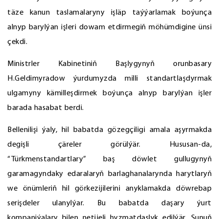
täze kanun taslamalaryny işläp taýýarlamak boýunça
alnyp barylýan işleri dowam etdirmegiň möhümdigine ünsi
çekdi.
Ministrler Kabinetiniň Başlygynyň orunbasary
H.Geldimyradow ýurdumyzda milli standartlaşdyrmak
ulgamyny kämilleşdirmek boýunça alnyp barylýan işler
barada hasabat berdi.
Bellenilişi ýaly, hil babatda gözegçiligi amala aşyrmakda
degişli çäreler görülýär. Hususan-da,
“Türkmenstandartlary” baş döwlet gullugynyň
garamagyndaky edaralaryň barlaghanalarynda harytlaryň
we önümleriň hil görkezijilerini anyklamakda döwrebap
serişdeler ulanylýar. Bu babatda daşary ýurt
kompaniýalary bilen netijeli hyzmatdaşlyk edilýär. Şunuň