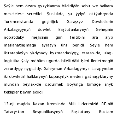
Şeýle hem özara gyzyklanma bildirilýän sebit we halkara
meselelere seredildi. Şunlukda, şu ýylyň oktýabrynda
Türkmenistanda geçiriljek Garaşsyz Döwletleriň
Arkalaşygynyň döwlet Baştutanlarynyň Geňeşiniň
nobatdaky mejlisiniň gün tertibini ara alyp
maslahatlaşmaga aýratyn üns berildi. Şeýle hem
ikitaraplaýyn ykdysady hyzmatdaşlygy, esasan-da, ulag-
logistika ýaly möhüm ugurda bilelikdäki işleri ilerletmegiň
zerurdygy nygtaldy. Gahryman Arkadagymyz tarapyndan
iki döwletiň halklarynyň köpasyrlyk medeni gatnaşyklaryny
mundan beýläk-de ösdürmek boýunça birnäçe anyk
teklipler beýan edildi.
13-nji maýda Kazan Kremlinde Milli Liderimiziň RF-niň
Tatarystan Respublikasynyň Baştutany Rustam