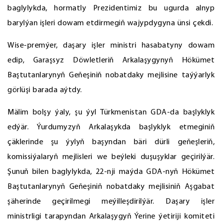
baglylykda, hormatly Prezidentimiz bu ugurda alnyp
barylýan işleri dowam etdirmegiň wajypdygyna ünsi çekdi.
Wise-premýer, daşary işler ministri hasabatyny dowam
edip, Garaşsyz Döwletleriň Arkalaşygynyň Hökümet
Baştutanlarynyň Geňeşiniň nobatdaky mejlisine taýýarlyk
görlüşi barada aýtdy.
Mälim bolşy ýaly, şu ýyl Türkmenistan GDA-da başlyklyk
edýär. Ýurdumyzyň Arkalaşykda başlyklyk etmeginiň
çäklerinde şu ýylyň başyndan bäri dürli geňeşleriň,
komissiýalaryň mejlisleri we beýleki duşuşyklar geçirilýär.
Şunuň bilen baglylykda, 22-nji maýda GDA-nyň Hökümet
Baştutanlarynyň Geňeşiniň nobatdaky mejlisiniň Aşgabat
şäherinde geçirilmegi meýilleşdirilýär. Daşary işler
ministrligi tarapyndan Arkalaşygyň Ýerine ýetiriji komiteti