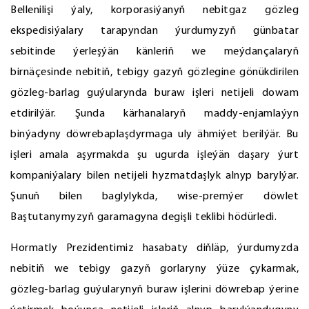
Bellenilişi ýaly, korporasiýanyň nebitgaz gözleg
ekspedisiýalary tarapyndan ýurdumyzyň günbatar
sebitinde ýerleşýän känleriň we meýdançalaryň
birnäçesinde nebitiň, tebigy gazyň gözlegine gönükdirilen
gözleg-barlag guýularynda buraw işleri netijeli dowam
etdirilýär. Şunda kärhanalaryň maddy-enjamlaýyn
binýadyny döwrebaplaşdyrmaga uly ähmiýet berilýär. Bu
işleri amala aşyrmakda şu ugurda işleýän daşary ýurt
kompaniýalary bilen netijeli hyzmatdaşlyk alnyp barylýar.
Şunuň bilen baglylykda, wise-premýer döwlet
Baştutanymyzyň garamagyna degişli teklibi hödürledi.
Hormatly Prezidentimiz hasabaty diňläp, ýurdumyzda
nebitiň we tebigy gazyň gorlaryny ýüze çykarmak,
gözleg-barlag guýularynyň buraw işlerini döwrebap ýerine