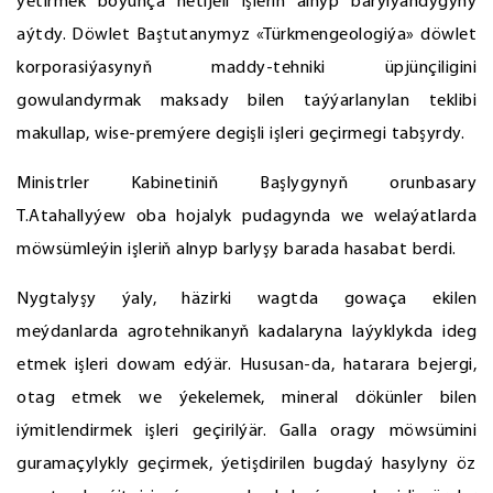
ýetirmek boýunça netijeli işleriň alnyp barylýandygyny
aýtdy. Döwlet Baştutanymyz «Türkmengeologiýa» döwlet
korporasiýasynyň maddy-tehniki üpjünçiligini
gowulandyrmak maksady bilen taýýarlanylan teklibi
makullap, wise-premýere degişli işleri geçirmegi tabşyrdy.
Ministrler Kabinetiniň Başlygynyň orunbasary
T.Atahallyýew oba hojalyk pudagynda we welaýatlarda
möwsümleýin işleriň alnyp barlyşy barada hasabat berdi.
Nygtalyşy ýaly, häzirki wagtda gowaça ekilen
meýdanlarda agrotehnikanyň kadalaryna laýyklykda ideg
etmek işleri dowam edýär. Hususan-da, hatarara bejergi,
otag etmek we ýekelemek, mineral dökünler bilen
iýmitlendirmek işleri geçirilýär. Galla oragy möwsümini
guramaçylykly geçirmek, ýetişdirilen bugdaý hasylyny öz