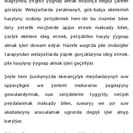
wagtynda, ýitgisiz ýygnap almak boýunça degişli çäreler
görülýär. Welaýatlarda ýeralmanyň, gök-bakja ekinleriniň
hasylyny ösdürip ýetişdirmek hem-de bu önümler bilen
ilaty ýeterlik möçberde üpjün etmek maksady bilen,
ýazlyk ekinlere ideg etmek, ýetişdirilen hasyly ýygnap
almak işleri dowam edýär. Häzirki wagtda pile öndürijiler
tarapyndan welaýatlarda ýüpek gurçuklaryna ideg etmek,
pile hasylyny ýygnap almak işleri geçirilýär.
Şeýle hem ýurdumyzda ekerançylyk meýdanlarynyň suw
üpjünçiligini we ýerleriň melioratiw ýagdaýyny
gowulandyrmak, suw serişdelerini tygşytly, netijeli
peýdalanmak maksady bilen, suwaryş we şor suw
akabalaryny arassalamak ugrunda degişli işler alnyp
barylýar.