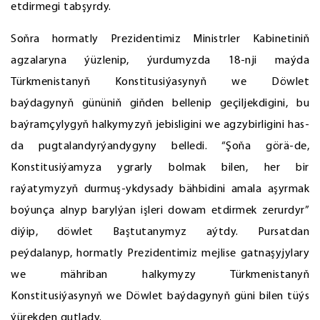
etdirmegi tabşyrdy.
Soňra hormatly Prezidentimiz Ministrler Kabinetiniň
agzalaryna ýüzlenip, ýurdumyzda 18-nji maýda
Türkmenistanyň Konstitusiýasynyň we Döwlet
baýdagynyň gününiň giňden bellenip geçiljekdigini, bu
baýramçylygyň halkymyzyň jebisligini we agzybirligini has-
da pugtalandyrýandygyny belledi. “Şoňa görä-de,
Konstitusiýamyza ygrarly bolmak bilen, her bir
raýatymyzyň durmuş-ykdysady bähbidini amala aşyrmak
boýunça alnyp barylýan işleri dowam etdirmek zerurdyr”
diýip, döwlet Baştutanymyz aýtdy. Pursatdan
peýdalanyp, hormatly Prezidentimiz mejlise gatnaşyjylary
we mähriban halkymyzy Türkmenistanyň
Konstitusiýasynyň we Döwlet baýdagynyň güni bilen tüýs
ýürekden gutlady.