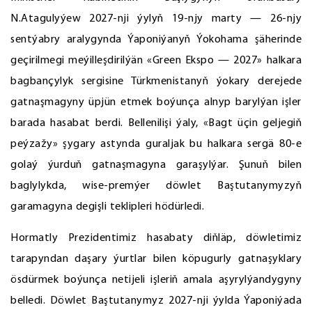
N.Atagulyýew 2027-nji ýylyň 19-njy marty — 26-njy
sentýabry aralygynda Ýaponiýanyň Ýokohama şäherinde
geçirilmegi meýilleşdirilýän «Green Ekspo — 2027» halkara
bagbançylyk sergisine Türkmenistanyň ýokary derejede
gatnaşmagyny üpjün etmek boýunça alnyp barylýan işler
barada hasabat berdi. Bellenilişi ýaly, «Bagt üçin geljegiň
peýzažy» şygary astynda guraljak bu halkara sergä 80-e
golaý ýurduň gatnaşmagyna garaşylýar. Şunuň bilen
baglylykda, wise-premýer döwlet Baştutanymyzyň
garamagyna degişli teklipleri hödürledi.
Hormatly Prezidentimiz hasabaty diňläp, döwletimiz
tarapyndan daşary ýurtlar bilen köpugurly gatnaşyklary
ösdürmek boýunça netijeli işleriň amala aşyrylýandygyny
belledi. Döwlet Baştutanymyz 2027-nji ýylda Ýaponiýada