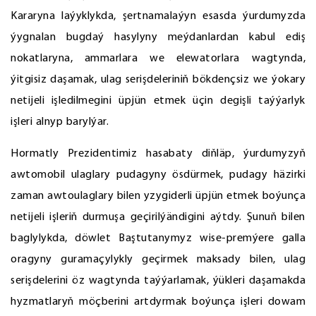
Kararyna laýyklykda, şertnamalaýyn esasda ýurdumyzda
ýygnalan bugdaý hasylyny meýdanlardan kabul ediş
nokatlaryna, ammarlara we elewatorlara wagtynda,
ýitgisiz daşamak, ulag serişdeleriniň bökdençsiz we ýokary
netijeli işledilmegini üpjün etmek üçin degişli taýýarlyk
işleri alnyp barylýar.
Hormatly Prezidentimiz hasabaty diňläp, ýurdumyzyň
awtomobil ulaglary pudagyny ösdürmek, pudagy häzirki
zaman awtoulaglary bilen yzygiderli üpjün etmek boýunça
netijeli işleriň durmuşa geçirilýändigini aýtdy. Şunuň bilen
baglylykda, döwlet Baştutanymyz wise-premýere galla
oragyny guramaçylykly geçirmek maksady bilen, ulag
serişdelerini öz wagtynda taýýarlamak, ýükleri daşamakda
hyzmatlaryň möçberini artdyrmak boýunça işleri dowam