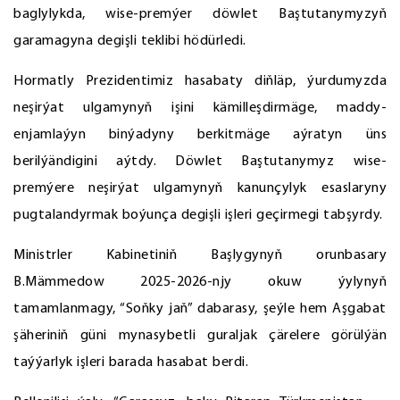
baglylykda, wise-premýer döwlet Baştutanymyzyň
garamagyna degişli teklibi hödürledi.
Hormatly Prezidentimiz hasabaty diňläp, ýurdumyzda
neşirýat ulgamynyň işini kämilleşdirmäge, maddy-
enjamlaýyn binýadyny berkitmäge aýratyn üns
berilýändigini aýtdy. Döwlet Baştutanymyz wise-
premýere neşirýat ulgamynyň kanunçylyk esaslaryny
pugtalandyrmak boýunça degişli işleri geçirmegi tabşyrdy.
Ministrler Kabinetiniň Başlygynyň orunbasary
B.Mämmedow 2025-2026-njy okuw ýylynyň
tamamlanmagy, “Soňky jaň” dabarasy, şeýle hem Aşgabat
şäheriniň güni mynasybetli guraljak çärelere görülýän
taýýarlyk işleri barada hasabat berdi.