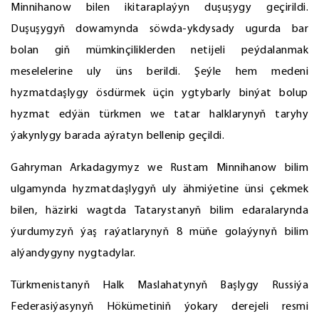
Minnihanow bilen ikitaraplaýyn duşuşygy geçirildi.
Duşuşygyň dowamynda söwda-ykdysady ugurda bar
bolan giň mümkinçiliklerden netijeli peýdalanmak
meselelerine uly üns berildi. Şeýle hem medeni
hyzmatdaşlygy ösdürmek üçin ygtybarly binýat bolup
hyzmat edýän türkmen we tatar halklarynyň taryhy
ýakynlygy barada aýratyn bellenip geçildi.
Gahryman Arkadagymyz we Rustam Minnihanow bilim
ulgamynda hyzmatdaşlygyň uly ähmiýetine ünsi çekmek
bilen, häzirki wagtda Tatarystanyň bilim edaralarynda
ýurdumyzyň ýaş raýatlarynyň 8 müňe golaýynyň bilim
alýandygyny nygtadylar.
Türkmenistanyň Halk Maslahatynyň Başlygy Russiýa
Federasiýasynyň Hökümetiniň ýokary derejeli resmi