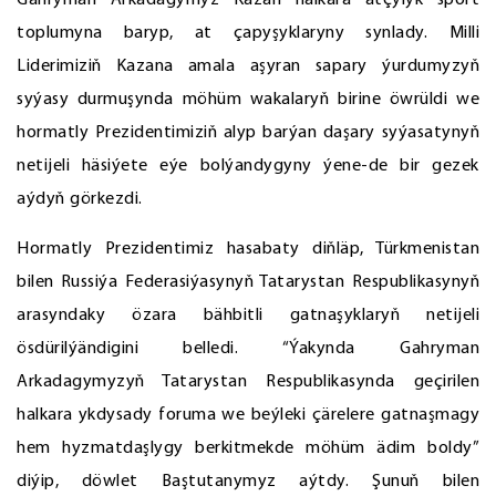
Gahryman Arkadagymyz Kazan halkara atçylyk sport
toplumyna baryp, at çapyşyklaryny synlady. Milli
Liderimiziň Kazana amala aşyran sapary ýurdumyzyň
syýasy durmuşynda möhüm wakalaryň birine öwrüldi we
hormatly Prezidentimiziň alyp barýan daşary syýasatynyň
netijeli häsiýete eýe bolýandygyny ýene-de bir gezek
aýdyň görkezdi.
Hormatly Prezidentimiz hasabaty diňläp, Türkmenistan
bilen Russiýa Federasiýasynyň Tatarystan Respublikasynyň
arasyndaky özara bähbitli gatnaşyklaryň netijeli
ösdürilýändigini belledi. “Ýakynda Gahryman
Arkadagymyzyň Tatarystan Respublikasynda geçirilen
halkara ykdysady foruma we beýleki çärelere gatnaşmagy
hem hyzmatdaşlygy berkitmekde möhüm ädim boldy”
diýip, döwlet Baştutanymyz aýtdy. Şunuň bilen