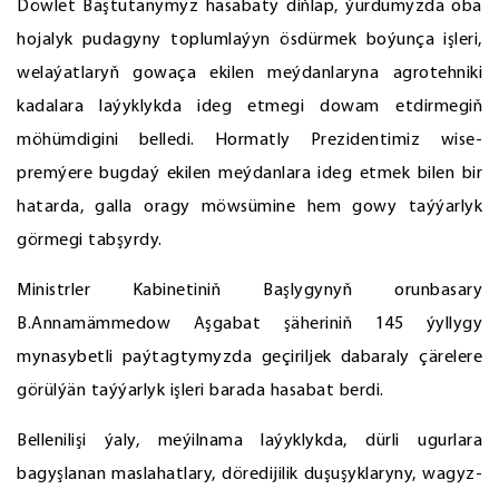
Döwlet Baştutanymyz hasabaty diňläp, ýurdumyzda oba
hojalyk pudagyny toplumlaýyn ösdürmek boýunça işleri,
welaýatlaryň gowaça ekilen meýdanlaryna agrotehniki
kadalara laýyklykda ideg etmegi dowam etdirmegiň
möhümdigini belledi. Hormatly Prezidentimiz wise-
premýere bugdaý ekilen meýdanlara ideg etmek bilen bir
hatarda, galla oragy möwsümine hem gowy taýýarlyk
görmegi tabşyrdy.
Ministrler Kabinetiniň Başlygynyň orunbasary
B.Annamämmedow Aşgabat şäheriniň 145 ýyllygy
mynasybetli paýtagtymyzda geçiriljek dabaraly çärelere
görülýän taýýarlyk işleri barada hasabat berdi.
Bellenilişi ýaly, meýilnama laýyklykda, dürli ugurlara
bagyşlanan maslahatlary, döredijilik duşuşyklaryny, wagyz-