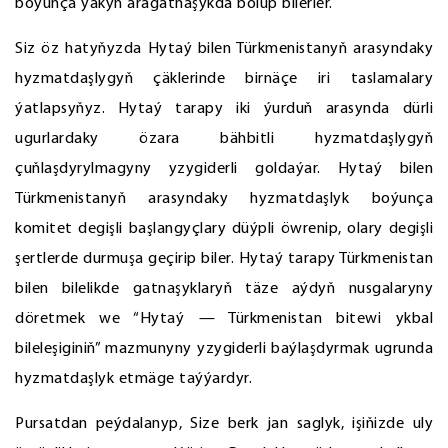
boýunça ýakyn aragatnaşykda bolup bilerler.
Siz öz hatyňyzda Hytaý bilen Türkmenistanyň arasyndaky
hyzmatdaşlygyň çäklerinde birnäçe iri taslamalary
ýatlapsyňyz. Hytaý tarapy iki ýurduň arasynda dürli
ugurlardaky özara bähbitli hyzmatdaşlygyň
çuňlaşdyrylmagyny yzygiderli goldaýar. Hytaý bilen
Türkmenistanyň arasyndaky hyzmatdaşlyk boýunça
komitet degişli başlangyçlary düýpli öwrenip, olary degişli
şertlerde durmuşa geçirip biler. Hytaý tarapy Türkmenistan
bilen bilelikde gatnaşyklaryň täze aýdyň nusgalaryny
döretmek we “Hytaý — Türkmenistan bitewi ykbal
bileleşiginiň” mazmunyny yzygiderli baýlaşdyrmak ugrunda
hyzmatdaşlyk etmäge taýýardyr.
Pursatdan peýdalanyp, Size berk jan saglyk, işiňizde uly