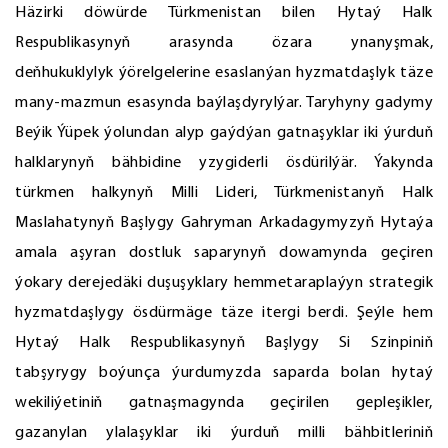
Häzirki döwürde Türkmenistan bilen Hytaý Halk
Respublikasynyň arasynda özara ynanyşmak,
deňhukuklylyk ýörelgelerine esaslanýan hyzmatdaşlyk täze
many-mazmun esasynda baýlaşdyrylýar. Taryhyny gadymy
Beýik Ýüpek ýolundan alyp gaýdýan gatnaşyklar iki ýurduň
halklarynyň bähbidine yzygiderli ösdürilýär. Ýakynda
türkmen halkynyň Milli Lideri, Türkmenistanyň Halk
Maslahatynyň Başlygy Gahryman Arkadagymyzyň Hytaýa
amala aşyran dostluk saparynyň dowamynda geçiren
ýokary derejedäki duşuşyklary hemmetaraplaýyn strategik
hyzmatdaşlygy ösdürmäge täze itergi berdi. Şeýle hem
Hytaý Halk Respublikasynyň Başlygy Si Szinpiniň
tabşyrygy boýunça ýurdumyzda saparda bolan hytaý
wekiliýetiniň gatnaşmagynda geçirilen gepleşikler,
gazanylan ylalaşyklar iki ýurduň milli bähbitleriniň