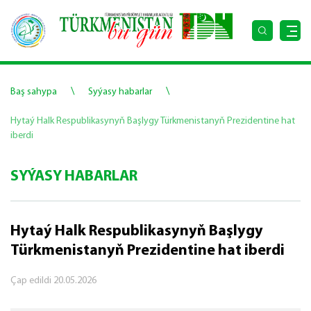
\
\
Baş sahypa
Syýasy habarlar
Hytaý Halk Respublikasynyň Başlygy Türkmenistanyň Prezidentine hat
iberdi
SYÝASY HABARLAR
Hytaý Halk Respublikasynyň Başlygy
Türkmenistanyň Prezidentine hat iberdi
Çap edildi
20.05.2026