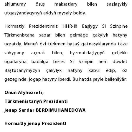
ählumumy ösüş maksatlary bilen sazlaşykly
utgaşýandygynyň aýdyň mysaly boldy.
Hormatly Prezidentimiz HHR-iň Başlygy Si Szinpine
Türkmenistana sapar bilen gelmäge çakylyk hatyny
ugratdy. Munuň özi türkmen-hytaý gatnaşyklarynda täze
sahypany açmak bilen, hyzmatdaşlygyň geljekki
ugurlaryna badalga berer. Si Szinpin hem döwlet
Baştutanymyzyň çakylyk hatyny kabul edip, öz
gezeginde, jogap hatyny iberdi. Bu hatda şeýle bellenilýär:
Onuň Alyhezreti,
Türkmenistanyň Prezidenti
jenap Serdar BERDIMUHAMEDOWA
Hormatly jenap Prezident!