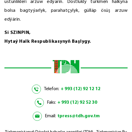
üstünlikleri arzuw edýärin. Dostlukly türkmen halkyna
bolsa bagtyýarlyk, parahatçylyk, gülläp ösüş arzuw
edýärin.
Si SZINPIN,
Hytaý Halk Respublikasynyň Başlygy.
Telefon:
+ 993 (12) 92 12 12
Faks:
+ 993 (12) 92 52 30
Email:
tpress@tdh.gov.tm