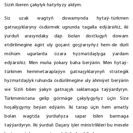
Siziň iberen çakylyk hatyňyzy aldym.
Siz uzak wagtyň dowamynda hytaý-türkmen
gatnaşyklaryny ösdürmek ugrunda tagalla edýärsiňiz, iki
ýurduň arasyndaky däp bolan dostlugyň dowam
etdirilmegine ägirt uly goşant goşýarsyňyz hem-de dürli
möhüm ugurlarda özara hyzmatdaşlyga ýardam
edýärsiňiz. Men muňa ýokary baha berýärin. Men hytaý-
türkmen hemmetaraplaýyn gatnaşyklarynyň strategik
hyzmatdaşlyk ruhunda ösdürilmegine uly ähmiýet berýärin
we Siziň bilen ýakyn gatnaşyk saklamaga taýýardyryn.
Türkmenistana gelip görmäge çakylygyňyz üçin Size
hoşallygymy beýan edýärin. Iki tarap üçin hem amatly
bolan wagtda ýurduňyza sapar bilen barmaga
taýýardyryn. Iki ýurduň Daşary işler ministrlikleri bu mesele