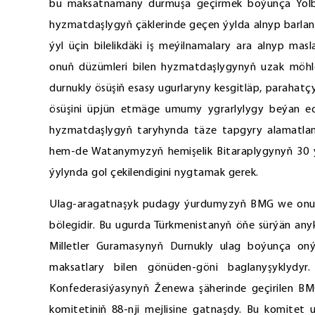
bu maksatnamany durmuşa geçirmek boýunça Ýolba
hyzmatdaşlygyň çäklerinde geçen ýylda alnyp barlan iş
ýyl üçin bilelikdäki iş meýilnamalary ara alnyp m
onuň düzümleri bilen hyzmatdaşlygynyň uzak möhletl
durnukly ösüşiň esasy ugurlaryny kesgitläp, paraha
ösüşini üpjün etmäge umumy ygrarlylygy beýan ed
hyzmatdaşlygyň taryhynda täze tapgyry alamatland
hem-de Watanymyzyň hemişelik Bitaraplygynyň 30 ý
ýylynda gol çekilendigini nygtamak gerek.
Ulag-aragatnaşyk pudagy ýurdumyzyň BMG we onuň ý
bölegidir. Bu ugurda Türkmenistanyň öňe sürýän anyk
Milletler Guramasynyň Durnukly ulag boýunça on
maksatlary bilen gönüden-göni baglanyşyklydyr
Konfederasiýasynyň Ženewa şäherinde geçirilen BM
komitetiniň 88-nji mejlisine gatnaşdy. Bu komitet