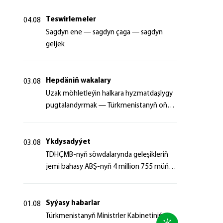
Teswirlemeler
04.08
Sagdyn ene — sagdyn çaga — sagdyn
geljek
Hepdäniň wakalary
03.08
Uzak möhletleýin halkara hyzmatdaşlygy
pugtalandyrmak — Türkmenistanyň oňyn
başlangyçlarynyň maksady
Ykdysadyýet
03.08
TDHÇMB-nyň söwdalarynda geleşikleriň
jemi bahasy ABŞ-nyň 4 million 755 müň
dollaryndan gowrak boldy
Syýasy habarlar
01.08
Türkmenistanyň Ministrler Kabinetiniň