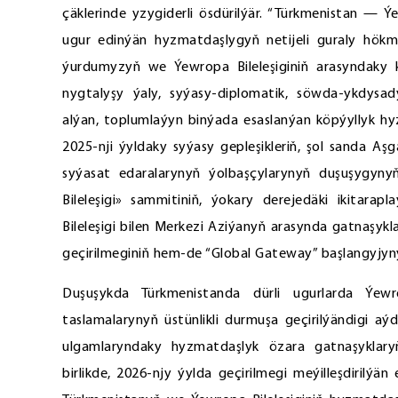
çäklerinde yzygiderli ösdürilýär. “Türkmenistan — Ýe
ugur edinýän hyzmatdaşlygyň netijeli guraly hökmün
ýurdumyzyň we Ýewropa Bileleşiginiň arasyndaky k
nygtalyşy ýaly, syýasy-diplomatik, söwda-ykdysad
alýan, toplumlaýyn binýada esaslanýan köpýyllyk hy
2025-nji ýyldaky syýasy gepleşikleriň, şol sanda A
syýasat edaralarynyň ýolbaşçylarynyň duşuşygyny
Bileleşigi» sammitiniň, ýokary derejedäki ikitarapl
Bileleşigi bilen Merkezi Aziýanyň arasynda gatnaşyk
geçirilmeginiň hem-de “Global Gateway” başlangyjyn
Duşuşykda Türkmenistanda dürli ugurlarda Ýewro
taslamalarynyň üstünlikli durmuşa geçirilýändigi a
ulgamlaryndaky hyzmatdaşlyk özara gatnaşyklary
birlikde, 2026-njy ýylda geçirilmegi meýilleşdirilýän