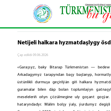
Baş sahypa
\
Syýasy habarlar
\
Netijeli halkara
SYÝASY HABARLAR
Netijeli halkara hyzmatdaşlygy ös
Çap edildi
09.06.2026
«Garaşsyz, baky Bitarap Türkmenistan — bede
Arkadagymyz tarapyndan başy başlanyp, hormatl
üstünlikli durmuşa geçirilýän giň halkara hyzmat
guramalar bilen däp bolan toplumlaýyn gatnaş
meseleleriň oňyn çözülmegine uly goşant goşýar
hataryndadyr. Mälim bolşy ýaly, ýurdumyz degişli