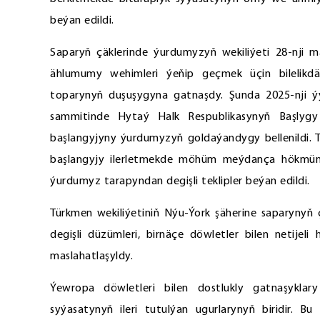
beýan edildi.
Saparyň çäklerinde ýurdumyzyň wekiliýeti 28-nji
ählumumy wehimleri ýeňip geçmek üçin bilelikdä
toparynyň duşuşygyna gatnaşdy. Şunda 2025-nji 
sammitinde Hytaý Halk Respublikasynyň Başlygy
başlangyjyny ýurdumyzyň goldaýandygy bellenildi. 
başlangyjy ilerletmekde möhüm meýdança hökmünd
ýurdumyz tarapyndan degişli teklipler beýan edildi.
Türkmen wekiliýetiniň Nýu-Ýork şäherine saparyny
degişli düzümleri, birnäçe döwletler bilen netijel
maslahatlaşyldy.
Ýewropa döwletleri bilen dostlukly gatnaşykla
syýasatynyň ileri tutulýan ugurlarynyň biridir. Bu