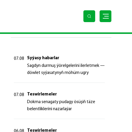
SOŇKY HABARLAR
Syýasy habarlar
07.08
Sagdyn durmuş ýörelgelerini ilerletmek —
döwlet syýasatynyň möhüm ugry
Teswirlemeler
07.08
Dokma senagaty pudagy ösüşiň täze
belentliklerini nazarlaýar
Teswirlemeler
06.08