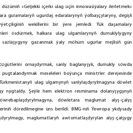
 düzümiň «Geljekki içerki ulag üçin innowasiýalary ilerletmek»
lkara guramalaryň ugurdaş edaralarynyň ýolbaşçylaryny, degişli
yýetçiliginiň wekillerini bir ýere jemledi. Ýük daşamalary
mleri ösdürmek, halkara ulag ulgamlarynyň durnuklylygyny
ň sazlaşygyny gazanmak ýaly möhüm ugurlar mejlisiň gün
 çözgütlerini ornaşdyrmak, sanly baglanyşyk, durnukly söwda
 pugtalandyrmak meseleleri boýunça ministrler derejesinde
a, Türkmenistanyň ulag ulgamynyň sanlylaşdyrylmagyna döwlet
gy nygtaldy. Şeýle hem elektron resminama dolanyşygynyň
öwrebaplaşdyrylmagyna, döwletara maglumat alyş-çalyş
leriniň döredilmegine üns berildi. BMG-niň Ýewropa ykdysady
aşdyrylmagy, maglumatlaryň awtomatlaşdyrylan alyş-çalşygy