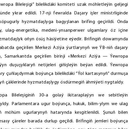
wropa Bileleşigi” bilelikdäki komiteti uzak möhletleýin geljegi
de ykrar edildi. 17-nji fewralda Daşary işler ministrliginde
öpugurly hyzmatdaşlyga bagyşlanan brifing geçirildi. Onda
y, ulag-energetika, medeni-ynsanperwer ulgamlary öz içine
zmatdaşlyk oňyn ösüş häsiýetine eýedir. Brifingiň dowamynda
şgabatda geçirilen Merkezi Aziýa ýurtlarynyň we ÝB-niň daşary
ň, Samarkantda geçirilen birinji «Merkezi Aziýa — Ýewropa
aýyn duşuşyklaryň netijeleri giňişleýin beýan edildi. Ýewropa
lary çuňlaşdyrmak boýunça bilelikdäki “Ýol kartasynyň” durmuşa
yň çäklerinde hyzmatdaşlygy ösdürmegiň ähmiýeti nygtaldy.
pa Bileleşiginiň 30-a golaý ikitaraplaýyn we sebitleýin
ýdyldy. Parlamentara ugur boýunça, hukuk, bilim-ylym we ulag
ň möhüm ugurlarynyň hatarynda kesgitlenildi. Şunuň bilen
 esasy çäreler barada durlup geçildi. Brifingiň jemleri boýunça