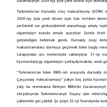
Guramasynyň 2030-njy ýyla çenli döwür üçin durnukly
Türkmenistan Durnukly ösüş maksatlaryny (DÖM) mill
2030-njy ýyla çenli döwür üçin Gün tertibini dur
şertleriniň we görkezijileriniň ulanylmagy arkaly t
ulgamlaýyn esasda amala aşyrylýar. Şunda bizi
gelýändigini bellemek gerek. Durnukly ösüşi iler
maksatnamalary durmuşa geçirmek bilen bagly mese
tarapyndan üns merkezinde saklanylýar. 31-nji mar
hyzmatdaşlygy ulgamlaýyn çuňlaşdyrmakda, onuň geri
“Türkmenistan bilen BMG-niň arasynda durnukly 
Çarçuwaly maksatnamasy” ýakyn bäş ýylda hyzmatda
ýaly, bu resminama Birleşen Milletler Guramasynyň
oktýabrynda Türkmenistanyň Daşary işler ministrlig
çäklerinde gol çekildi. Şu ýylyň 25-nji fewralynda 