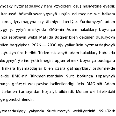
amyndaky hyzmatdaşlygy hem yzygiderli ösüş häsiýetine eýedir.
, kanunyň hökmürowanlygynyň üpjün edilmegine we halkara
ga ornaşdyrylmagyna uly ähmiýet berilýär. Ýurdumyzyň adam
lydygy şu ýylyň martynda BMG-niň Adam hukuklary boýunça
nça sebitleýin wekili Matilda Bogner bilen geçirilen duşuşygyň
ilen baglylykda, 2026 — 2030-njy ýyllar üçin hyzmatdaşlygyň
aýratyn üns berildi. Türkmenistanyň adam hukuklary babatda
ukugynyň ýerine ýetirilmegini üpjün etmek boýunça pudagara
 halkara hyzmatdaşlar bilen özara gatnaşyklary ösdürmekde
le-de BMG-niň Türkmenistandaky ýurt boýunça toparynyň
unça geňeşçi wezipesine bellenilendigi üçin BMG-niň Adam
türkmen tarapyndan hoşallyk bildirildi. Munuň özi bilelikdäki
ge gönükdirilendir.
 hyzmatdaşlygy ýakynda ýurdumyzyň wekiliýetiniň Nýu-Ýork