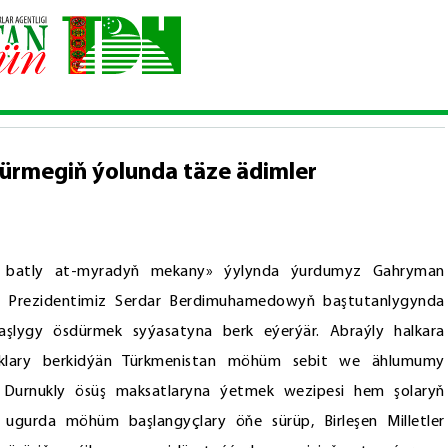
 hyzmatdaşlygy ösdürmegiň ýolunda täze ädimler
dürmegiň ýolunda täze ädimler
w batly at-myradyň mekany» ýylynda ýurdumyz Gahryman
y Prezidentimiz Serdar Berdimuhamedowyň baştutanlygynda
daşlygy ösdürmek syýasatyna berk eýerýär. Abraýly halkara
yklary berkidýän Türkmenistan möhüm sebit we ählumumy
. Durnukly ösüş maksatlaryna ýetmek wezipesi hem şolaryň
 ugurda möhüm başlangyçlary öňe sürüp, Birleşen Milletler