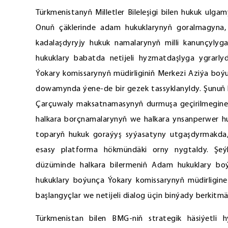
Türkmenistanyň Milletler Bileleşigi bilen hukuk ulg
Onuň çäklerinde adam hukuklarynyň goralmagyna
kadalaşdyryjy hukuk namalarynyň milli kanunçyly
hukuklary babatda netijeli hyzmatdaşlyga ygrar
Ýokary komissarynyň müdirliginiň Merkezi Aziýa boýu
dowamynda ýene-de bir gezek tassyklanyldy. Şunuň b
Çarçuwaly maksatnamasynyň durmuşa geçirilmegine 
halkara borçnamalarynyň we halkara ynsanperwer h
toparyň hukuk goraýyş syýasatyny utgaşdyrmakda,
esasy platforma hökmündäki orny nygtaldy. Şeý
düzüminde halkara bilermeniň Adam hukuklary boý
hukuklary boýunça Ýokary komissarynyň müdirligine 
başlangyçlar we netijeli dialog üçin binýady berkitmä
Türkmenistan bilen BMG-niň strategik häsiýetli