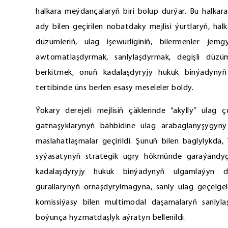
halkara meýdançalaryň biri bolup durýar. Bu halkara
ady bilen geçirilen nobatdaky mejlisi ýurtlaryň, ha
düzümleriň, ulag işewürliginiň, bilermenler jemg
awtomatlaşdyrmak, sanlylaşdyrmak, degişli düzü
berkitmek, onuň kadalaşdyryjy hukuk binýadyny
tertibinde üns berlen esasy meseleler boldy.
Ýokary derejeli mejlisiň çäklerinde “akylly” ulag
gatnaşyklarynyň bähbidine ulag arabaglanyşygyny
maslahatlaşmalar geçirildi. Şunuň bilen baglylykd
syýasatynyň strategik ugry hökmünde garaýandy
kadalaşdyryjy hukuk binýadynyň ulgamlaýyn d
gurallarynyň ornaşdyrylmagyna, sanly ulag geçelge
komissiýasy bilen multimodal daşamalaryň sanlyl
boýunça hyzmatdaşlyk aýratyn bellenildi.