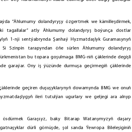
 maýda “Ählumumy dolandyryşy özgertmek we kämilleşdirmek,
ki tagallalar” atly Ählumumy dolandyryş boýunça dostlar
ýylyň 1-nji sentýabrynda Şanhaý Hyzmatdaşlyk Guramasynyň
 Si Szinpin tarapyndan öňe sürlen Ählumumy dolandyryş
Türkmenistan bu topara goşulmaga BMG-niň çäklerinde degişli
e garaýar. Ony iş ýüzünde durmuşa geçirmegiň çäklerinde
ň çäklerinde geçiren duşuşyklarynyň dowamynda BMG we onuň
i hyzmatdaşlygyň ileri tutulýan ugurlary we geljegi ara alnyp
ry ösdürmek Garaşsyz, baky Bitarap Watanymyzyň daşary
 gatnaşyklar dürli görnüşde, şol sanda Ýewropa Bileleşiginiň