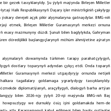
bir gezek tassyklanyldy. Şu ýylyň maýynda Birleşen Milletler
taý Halk Respublikasynyň Daşary işler ministrliginiň çakylygy
ýokary derejeli açyk pikir alyşmalaryna gatnaşdylar. BMG-niň
rjaý etmek, Birleşen Milletler Guramasynyň merkezi ornuna
ryň esasy mazmunyny düzdi. Şunuň bilen baglylykda, Gahryman
en döredijilikli başlangyçlarynyň möhüm ähmiýetine aýratyn
kir alyşmalaryň dowamynda türkmen tarapy parahatçylygyň,
plygyň dostlary toparynyň adyndan çykyş etdi. Onda toparyň
illetler Guramasynyň merkezi utgaşdyryjy ornunda netijeli
halkara tagallalary goldamaga ygrarlydygy tassyklanyldy.
çözmekde diplomatiýanyň, araçyllygyň, dialogyň barha artýan
şlangyjy bilen 2026-njy ýylyň 20-nji maýynda BMG-niň Baş
y, howpsuzlygy we durnukly ösüş işini goldamakda hem-de
ti» atly Kararnamanyň kabul edilmegi bilen bagly gutlaglar