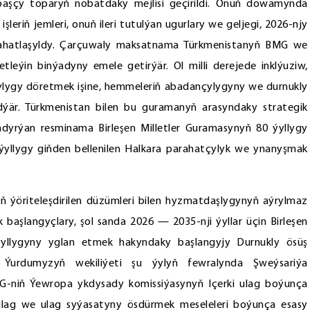
şçy toparyň nobatdaky mejlisi geçirildi. Onuň dowamynda
leriň jemleri, onuň ileri tutulýan ugurlary we geljegi, 2026-njy
aslahatlaşyldy. Çarçuwaly maksatnama Türkmenistanyň BMG we
eýin binýadyny emele getirýär. Ol milli derejede inklýuziw,
tçylygy döretmek işine, hemmeleriň abadançylygyny we durnukly
ýär. Türkmenistan bilen bu guramanyň arasyndaky strategik
yrýan resminama Birleşen Milletler Guramasynyň 80 ýyllygy
yllygy giňden bellenilen Halkara parahatçylyk we ynanyşmak
öriteleşdirilen düzümleri bilen hyzmatdaşlygynyň aýrylmaz
 başlangyçlary, şol sanda 2026 — 2035-nji ýyllar üçin Birleşen
ýyllygyny yglan etmek hakyndaky başlangyjy Durnukly ösüş
. Ýurdumyzyň wekiliýeti şu ýylyň fewralynda Şweýsariýa
G-niň Ýewropa ykdysady komissiýasynyň Içerki ulag boýunça
 ulag we ulag syýasatyny ösdürmek meseleleri boýunça esasy