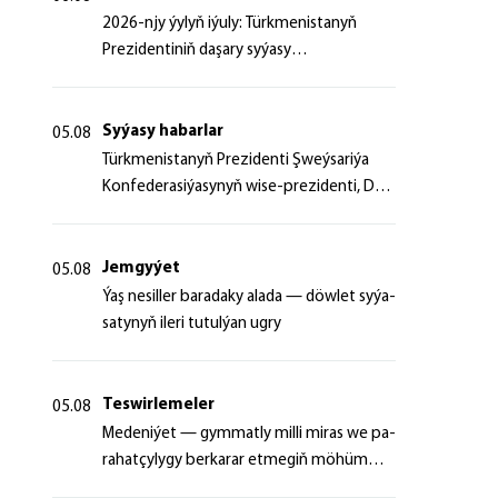
2026-njy ýylyň iýuly: Türkmenistanyň
Prezidentiniň daşary syýasy
başlangyçlaryndan ugur alyp
Syýasy habarlar
05.08
Türk­me­nis­ta­nyň Prezidenti Şweý­sa­ri­ýa
Kon­fe­de­ra­si­ýa­sy­nyň wi­se-prezidenti, Da­
şa­ry iş­ler fe­de­ral de­par­ta­men­ti­niň baş­ly­
gy­ny ka­bul et­di
Jemgyýet
05.08
Ýaş ne­sil­ler ba­ra­da­ky ala­da — döw­let sy­ýa­
sa­ty­nyň ile­ri tu­tul­ýan ug­ry
Teswirlemeler
05.08
Me­de­ni­ýet — gym­mat­ly milli mi­ras we pa­
ra­hat­çy­ly­gy ber­ka­rar et­me­giň mö­hüm
şer­ti