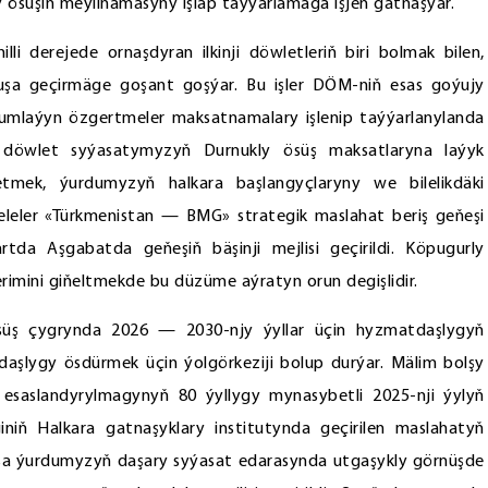
 ösüşiň meýilnamasyny işläp taýýarlamaga işjeň gatnaşýar.
i derejede ornaşdyran ilkinji döwletleriň biri bolmak bilen,
muşa geçirmäge goşant goşýar. Bu işler DÖM-niň esas goýujy
oplumlaýyn özgertmeler maksatnamalary işlenip taýýarlanylanda
ň döwlet syýasatymyzyň Durnukly ösüş maksatlaryna laýyk
letmek, ýurdumyzyň halkara başlangyçlaryny we bilelikdäki
leler «Türkmenistan — BMG» strategik maslahat beriş geňeşi
tda Aşgabatda geňeşiň bäşinji mejlisi geçirildi. Köpugurly
mini giňeltmekde bu düzüme aýratyn orun degişlidir.
ösüş çygrynda 2026 — 2030-njy ýyllar üçin hyzmatdaşlygyň
şlygy ösdürmek üçin ýolgörkeziji bolup durýar. Mälim bolşy
 esaslandyrylmagynyň 80 ýyllygy mynasybetli 2025-nji ýylyň
iniň Halkara gatnaşyklary institutynda geçirilen maslahatyň
bolsa ýurdumyzyň daşary syýasat edarasynda utgaşykly görnüşde