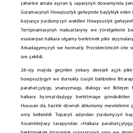
şäherine amala aşyran iş saparynyň dowamynda ýene 
Guramasynyň Howpsuzlyk geňeşinde başlyklyk eden Hy
boýunça ýurdumyzyň wekilleri Howpsuzlyk geňeşiniň 
Tertipnamasynyň maksatlaryny we ýörelgelerini be
esaslanýan halkara ulgamy berkitmek pikir alyşmala
Arkadagymyzyň we hormatly Prezidentimiziň öňe sür
üns çekildi.
26-njy maýda geçirilen ýokary derejeli açyk pi
howpsuzlygyň we durnukly ösüşiň bähbidine Bitara
parahatçylygy, ynanyşmagy, dialogy we Birleşen M
halkara hyzmatdaşlygy berkitmäge gönükdirilen 
Hususan-da, häzirki döwrüň ählumumy meselelerini 
orny bellenildi. Toparyň adyndan ýurdumyzyň ba
Assambleýasy tarapyndan «Halkara parahatçylyg
berkitmekde bitaraplyk syýasatynyň orny we ähmiýe