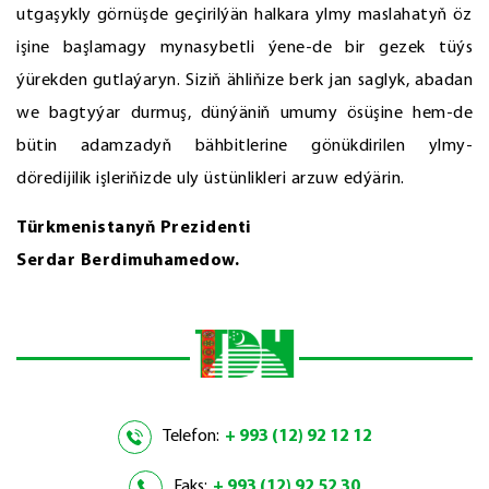
utgaşykly görnüşde geçirilýän halkara ylmy maslahatyň öz
işine başlamagy mynasybetli ýene-de bir gezek tüýs
ýürekden gutlaýaryn. Siziň ähliňize berk jan saglyk, abadan
we bagtyýar durmuş, dünýäniň umumy ösüşine hem-de
bütin adamzadyň bähbitlerine gönükdirilen ylmy-
döredijilik işleriňizde uly üstünlikleri arzuw edýärin.
Türkmenistanyň Prezidenti
Serdar Berdimuhamedow.
Telefon:
+ 993 (12) 92 12 12
Faks:
+ 993 (12) 92 52 30