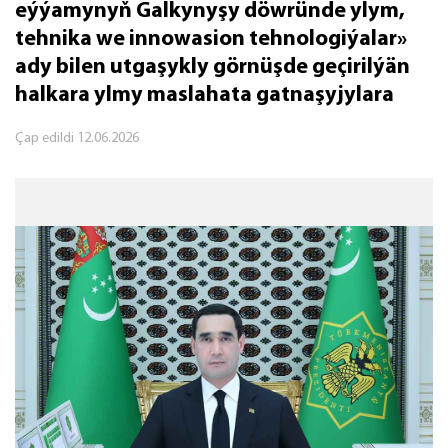
eýýamynyň Galkynyşy döwründe ylym,
tehnika we innowasion tehnologiýalar»
ady bilen utgaşykly görnüşde geçirilýän
halkara ylmy maslahata gatnaşyjylara
Çap edildi
12.06.2026