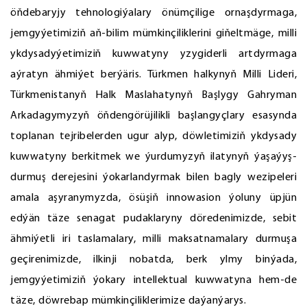
öňdebaryjy tehnologiýalary önümçilige ornaşdyrmaga,
jemgyýetimiziň aň-bilim mümkinçiliklerini giňeltmäge, milli
ykdysadyýetimiziň kuwwatyny yzygiderli artdyrmaga
aýratyn ähmiýet berýäris. Türkmen halkynyň Milli Lideri,
Türkmenistanyň Halk Maslahatynyň Başlygy Gahryman
Arkadagymyzyň öňdengörüjilikli başlangyçlary esasynda
toplanan tejribelerden ugur alyp, döwletimiziň ykdysady
kuwwatyny berkitmek we ýurdumyzyň ilatynyň ýaşaýyş-
durmuş derejesini ýokarlandyrmak bilen bagly wezipeleri
amala aşyranymyzda, ösüşiň innowasion ýoluny üpjün
edýän täze senagat pudaklaryny döredenimizde, sebit
ähmiýetli iri taslamalary, milli maksatnamalary durmuşa
geçirenimizde, ilkinji nobatda, berk ylmy binýada,
jemgyýetimiziň ýokary intellektual kuwwatyna hem-de
täze, döwrebap mümkinçiliklerimize daýanýarys.