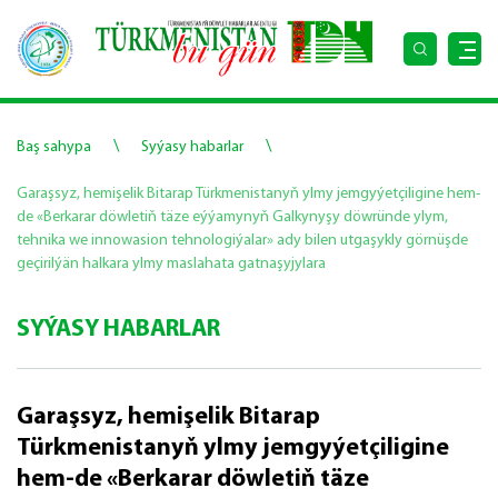
\
\
Baş sahypa
Syýasy habarlar
Garaşsyz, hemişelik Bitarap Türkmenistanyň ylmy jemgyýetçiligine hem-
de «Berkarar döwletiň täze eýýamynyň Galkynyşy döwründe ylym,
tehnika we innowasion tehnologiýalar» ady bilen utgaşykly görnüşde
geçirilýän halkara ylmy maslahata gatnaşyjylara
SYÝASY HABARLAR
Garaşsyz, hemişelik Bitarap
Türkmenistanyň ylmy jemgyýetçiligine
hem-de «Berkarar döwletiň täze