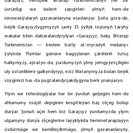
Garaşsyz, hemişelik Bitarap Türkmenistanyň her bir
üstünligi we belent sepgitleri ylmyň hem-de
innowasiýalaryň gazananlaryna esaslanýar. Şoňa görä-de,
beýik Garaşsyzlygymyzyň şanly 35 ýyllyk toýunyň taryhy
wakalar bilen dabaralandyrylýan «Garaşsyz, baky Bitarap
Türkmenistan — bedew batly at-myradyň mekany»
ýylynda Ylymlar gününe bagyşlanan çäreleriň tutuş
halkymyzy, aýratyn-da, ýurdumyzyň ylmy jemgyýetçiligini
uly üstünliklere galkyndyryp, eziz Watanymyza bolan beýik
söýgimizi has-da pugtalandyrjakdygyna berk ynanýaryn.
Ylym we tehnologiýalar her bir ýurduň geljegini hem-de
ählumumy ösüşiň depginini kesgitleýän baş ölçeg bolup
durýar. Şonuň üçin hem biz Garaşsyz ýurdumyzda ylym
ulgamyny dünýä ölçeglerine laýyklykda hemmetaraplaýyn
ösdürmäge we kämilleşdirmäge, ylmyň gazananlaryny,