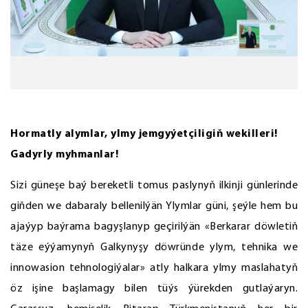
Hormatly alymlar, ylmy jemgyýetçiligiň wekilleri!
Gadyrly myhmanlar!
Sizi güneşe baý bereketli tomus paslynyň ilkinji günlerinde
giňden we dabaraly bellenilýän Ylymlar güni, şeýle hem bu
ajaýyp baýrama bagyşlanyp geçirilýän «Berkarar döwletiň
täze eýýamynyň Galkynyşy döwründe ylym, tehnika we
innowasion tehnologiýalar» atly halkara ylmy maslahatyň
öz işine başlamagy bilen tüýs ýürekden gutlaýaryn.