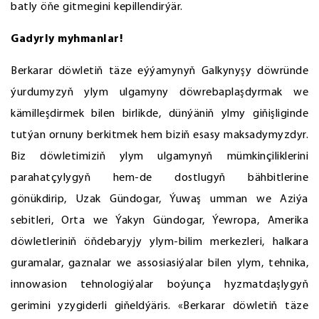
batly öňe gitmegini kepillendirýär.
Gadyrly myhmanlar!
Berkarar döwletiň täze eýýamynyň Galkynyşy döwründe
ýurdumyzyň ylym ulgamyny döwrebaplaşdyrmak we
kämilleşdirmek bilen birlikde, dünýäniň ylmy giňişliginde
tutýan ornuny berkitmek hem biziň esasy maksadymyzdyr.
Biz döwletimiziň ylym ulgamynyň mümkinçiliklerini
parahatçylygyň hem-de dostlugyň bähbitlerine
gönükdirip, Uzak Gündogar, Ýuwaş umman we Aziýa
sebitleri, Orta we Ýakyn Gündogar, Ýewropa, Amerika
döwletleriniň öňdebaryjy ylym-bilim merkezleri, halkara
guramalar, gaznalar we assosiasiýalar bilen ylym, tehnika,
innowasion tehnologiýalar boýunça hyzmatdaşlygyň
gerimini yzygiderli giňeldýäris. «Berkarar döwletiň täze