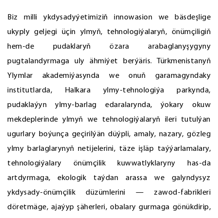
Biz milli ykdysadyýetimiziň innowasion we bäsdeşlige
ukyply geljegi üçin ylmyň, tehnologiýalaryň, önümçiligiň
hem-de pudaklaryň özara arabaglanyşygyny
pugtalandyrmaga uly ähmiýet berýäris. Türkmenistanyň
Ylymlar akademiýasynda we onuň garamagyndaky
institutlarda, Halkara ylmy-tehnologiýa parkynda,
pudaklaýyn ylmy-barlag edaralarynda, ýokary okuw
mekdeplerinde ylmyň we tehnologiýalaryň ileri tutulýan
ugurlary boýunça geçirilýän düýpli, amaly, nazary, gözleg
ylmy barlaglarynyň netijelerini, täze işläp taýýarlamalary,
tehnologiýalary önümçilik kuwwatlyklaryny has-da
artdyrmaga, ekologik taýdan arassa we galyndysyz
ykdysady-önümçilik düzümlerini — zawod-fabrikleri
döretmäge, ajaýyp şäherleri, obalary gurmaga gönükdirip,