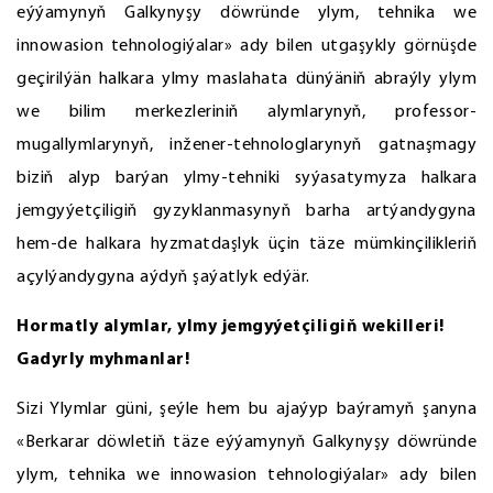
eýýamynyň Galkynyşy döwründe ylym, tehnika we
innowasion tehnologiýalar» ady bilen utgaşykly görnüşde
geçirilýän halkara ylmy maslahata dünýäniň abraýly ylym
we bilim merkezleriniň alymlarynyň, professor-
mugallymlarynyň, inžener-tehnologlarynyň gatnaşmagy
biziň alyp barýan ylmy-tehniki syýasatymyza halkara
jemgyýetçiligiň gyzyklanmasynyň barha artýandygyna
hem-de halkara hyzmatdaşlyk üçin täze mümkinçilikleriň
açylýandygyna aýdyň şaýatlyk edýär.
Hormatly alymlar, ylmy jemgyýetçiligiň wekilleri!
Gadyrly myhmanlar!
Sizi Ylymlar güni, şeýle hem bu ajaýyp baýramyň şanyna
«Berkarar döwletiň täze eýýamynyň Galkynyşy döwründe
ylym, tehnika we innowasion tehnologiýalar» ady bilen