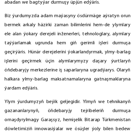
abadan we bagtyýar durmuşy üpjün edýäris.
Biz ýurdumyzda adam maýasyny ösdürmäge aýratyn orun
bermek arkaly häzirki zaman bilimlerini hem-de ylymlary
ele alan ýokary derejeli inženerleri, tehnologlary, alymlary
taýýarlamak ugrunda hem giň gerimli işleri durmuşa
geçirýäris. Hünär derejelerini ýokarlandyrmak, ylmy-barlag
işlerini geçirmek üçin alymlarymyzy daşary ýurtlaryň
öňdebaryjy merkezlerine iş saparlaryna ugradýarys. Olaryň
halkara ylmy-barlag maksatnamalaryna gatnaşmaklaryna
ýardam edýäris.
Ylym ýurdumyzyň beýik geljegidir. Ylmyň we tehnikanyň
gazananlarynyň, öňdebaryjy tejribeleriň durmuşa
ornaşdyrylmagy Garaşsyz, hemişelik Bitarap Türkmenistan
döwletimiziň innowasiýalar we ösüşler ýoly bilen bedew