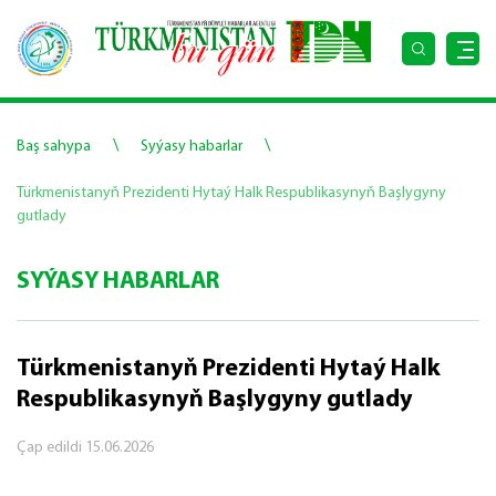
\
\
Baş sahypa
Syýasy habarlar
Türkmenistanyň Prezidenti Hytaý Halk Respublikasynyň Başlygyny
gutlady
SYÝASY HABARLAR
Türkmenistanyň Prezidenti Hytaý Halk
Respublikasynyň Başlygyny gutlady
Çap edildi
15.06.2026