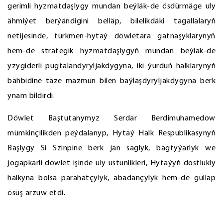
gerimli hyzmatdaşlygy mundan beýläk-de ösdürmäge uly
ähmiýet berýändigini belläp, bilelikdäki tagallalaryň
netijesinde, türkmen-hytaý döwletara gatnaşyklarynyň
hem-de strategik hyzmatdaşlygyň mundan beýläk-de
yzygiderli pugtalandyryljakdygyna, iki ýurduň halklarynyň
bähbidine täze mazmun bilen baýlaşdyryljakdygyna berk
ynam bildirdi.
Döwlet Baştutanymyz Serdar Berdimuhamedow
mümkinçilikden peýdalanyp, Hytaý Halk Respublikasynyň
Başlygy Si Szinpine berk jan saglyk, bagtyýarlyk we
jogapkärli döwlet işinde uly üstünlikleri, Hytaýyň dostlukly
halkyna bolsa parahatçylyk, abadançylyk hem-de gülläp
ösüş arzuw etdi.