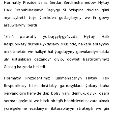
Hormatly Prezidentimiz Serdar Berdimuhamedow Hytaý
Halk Respublikasynyň Başlygy Si Szinpine doglan güni
mynasybetli tüýs ýürekden gutlaglaryny we iň gowy
arzuwlaryny iberdi.
“Siziň parasatly ýolbaşçylygyňyzda Hytaý Halk
Respublikasy durmuş-ykdysady ösüşinde, halkara abraýyny
berkitmekde we halkyň hal-ýagdaýyny gowulandyrmakda
uly üstünlikleri gazandy” diýip, döwlet Baştutanymyz
Gutlag hatynda belledi.
Hormatly Prezidentimiz Türkmenistanyň Hytaý Halk
Respublikasy bilen dostlukly gatnaşyklara ýokary baha
berýändigini hem-de däp bolşy ýaly, deňhukuklylyk, özara
hormat goýmak we birek-biregiň bähbitlerini nazara almak
ýörelgelerine esaslanýan ikitaraplaýyn strategik we giň