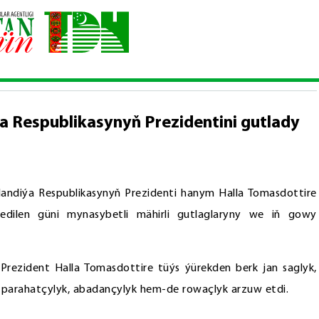
rezidenti Islandiýa Respublikasynyň Prezidentini gutlady
a Respublikasynyň Prezidentini gutlady
andiýa Respublikasynyň Prezidenti hanym Halla Tomasdottire
 edilen güni mynasybetli mähirli gutlaglaryny we iň gowy
rezident Halla Tomasdottire tüýs ýürekden berk jan saglyk,
a parahatçylyk, abadançylyk hem-de rowaçlyk arzuw etdi.