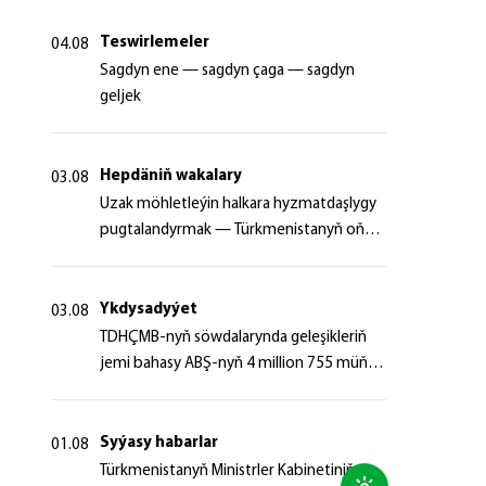
Teswirlemeler
04.08
Sagdyn ene — sagdyn çaga — sagdyn
geljek
Hepdäniň wakalary
03.08
Uzak möhletleýin halkara hyzmatdaşlygy
pugtalandyrmak — Türkmenistanyň oňyn
başlangyçlarynyň maksady
Ykdysadyýet
03.08
TDHÇMB-nyň söwdalarynda geleşikleriň
jemi bahasy ABŞ-nyň 4 million 755 müň
dollaryndan gowrak boldy
Syýasy habarlar
01.08
Türkmenistanyň Ministrler Kabinetiniň