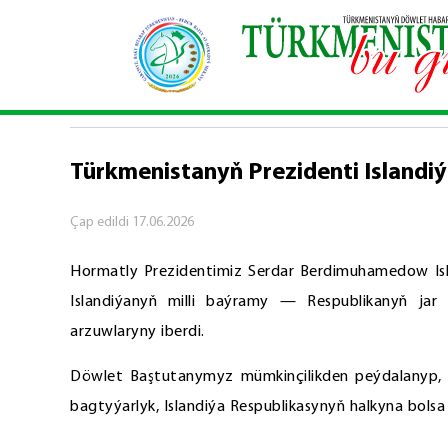
Baş sahypa
\
Syýasy habarlar
\
Türkmenistanyň P
SYÝASY HABARLAR
Türkmenistanyň Prezidenti Islandiý
Çap edildi
17.06.2026
Hormatly Prezidentimiz Serdar Berdimuhamedow Isl
Islandiýanyň milli baýramy — Respublikanyň jar
arzuwlaryny iberdi.
Döwlet Baştutanymyz mümkinçilikden peýdalanyp, P
bagtyýarlyk, Islandiýa Respublikasynyň halkyna bols