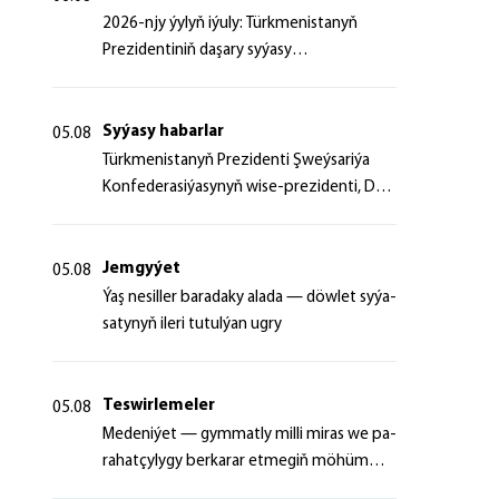
2026-njy ýylyň iýuly: Türkmenistanyň
Prezidentiniň daşary syýasy
başlangyçlaryndan ugur alyp
Syýasy habarlar
05.08
Türk­me­nis­ta­nyň Prezidenti Şweý­sa­ri­ýa
Kon­fe­de­ra­si­ýa­sy­nyň wi­se-prezidenti, Da­
şa­ry iş­ler fe­de­ral de­par­ta­men­ti­niň baş­ly­
gy­ny ka­bul et­di
Jemgyýet
05.08
Ýaş ne­sil­ler ba­ra­da­ky ala­da — döw­let sy­ýa­
sa­ty­nyň ile­ri tu­tul­ýan ug­ry
Teswirlemeler
05.08
Me­de­ni­ýet — gym­mat­ly milli mi­ras we pa­
ra­hat­çy­ly­gy ber­ka­rar et­me­giň mö­hüm
şer­ti