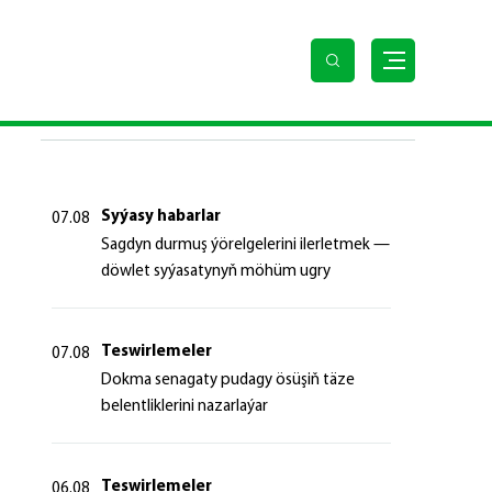
SOŇKY HABARLAR
Syýasy habarlar
07.08
Sagdyn durmuş ýörelgelerini ilerletmek —
döwlet syýasatynyň möhüm ugry
Teswirlemeler
07.08
Dokma senagaty pudagy ösüşiň täze
belentliklerini nazarlaýar
Teswirlemeler
06.08