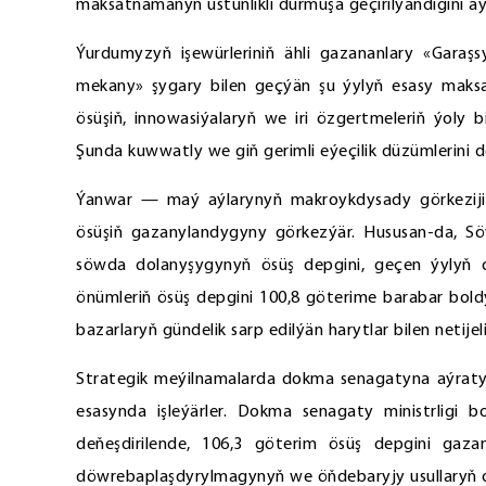
maksatnamanyň üstünlikli durmuşa geçirilýändigini a
Ýurdumyzyň işewürleriniň ähli gazananlary «Gara
mekany» şygary bilen geçýän şu ýylyň esasy maksat
ösüşiň, innowasiýalaryň we iri özgertmeleriň ýoly
Şunda kuwwatly we giň gerimli eýeçilik düzümlerini 
Ýanwar — maý aýlarynyň makroykdysady görkezijil
ösüşiň gazanylandygyny görkezýär. Hususan-da, Sö
söwda dolanyşygynyň ösüş depgini, geçen ýylyň deg
önümleriň ösüş depgini 100,8 göterime barabar boldy.
bazarlaryň gündelik sarp edilýän harytlar bilen netije
Strategik meýilnamalarda dokma senagatyna aýratyn
esasynda işleýärler. Dokma senagaty ministrligi
deňeşdirilende, 106,3 göterim ösüş depgini gazan
döwrebaplaşdyrylmagynyň we öňdebaryjy usullaryň o