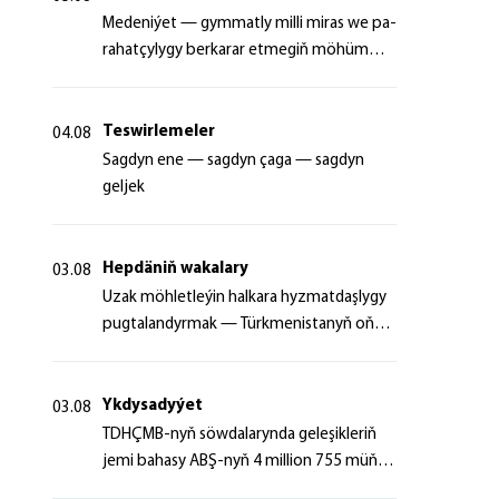
Me­de­ni­ýet — gym­mat­ly milli mi­ras we pa­
ra­hat­çy­ly­gy ber­ka­rar et­me­giň mö­hüm
şer­ti
Teswirlemeler
04.08
Sagdyn ene — sagdyn çaga — sagdyn
geljek
Hepdäniň wakalary
03.08
Uzak möhletleýin halkara hyzmatdaşlygy
pugtalandyrmak — Türkmenistanyň oňyn
başlangyçlarynyň maksady
Ykdysadyýet
03.08
TDHÇMB-nyň söwdalarynda geleşikleriň
jemi bahasy ABŞ-nyň 4 million 755 müň
dollaryndan gowrak boldy