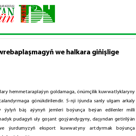
susy pudagy döwrebaplaşmagyň we halkara giňişlige goşulyşmagyň 
rebaplaşmagyň we halkara giňişlige
çlary hemmetaraplaýyn goldamaga, önümçilik kuwwatlyklaryny
ndyrmaga gönükdirilendir. 5-nji iýunda sanly ulgam arkaly
njy ýylyň bäş aýynyň jemleri boýunça beýan edilenler milli
madyk pudagyň uly goşant goşýandygyny, daşyndan getirilýän
 we ýurdumyzyň eksport kuwwatyny artdyrmak boýunça