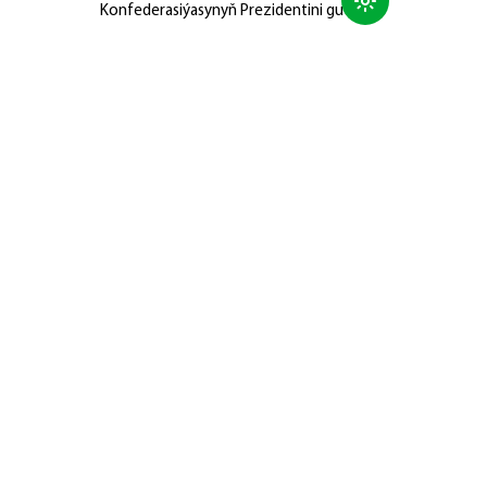
Konfederasiýasynyň Prezidentini gutlady