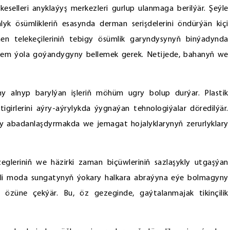
eselleri anyklaýyş merkezleri gurlup ulanmaga berilýär. Şeýle
yk ösümlikleriň esasynda derman serişdelerini öndürýän kiçi
kmen telekeçileriniň tebigy ösümlik garyndysynyň binýadynda
 hem ýola goýandygyny bellemek gerek. Netijede, bahanyň we
y alnyp barylýan işleriň möhüm ugry bolup durýar. Plastik
igirlerini aýry-aýrylykda ýygnaýan tehnologiýalar döredilýär.
y abadanlaşdyrmakda we jemagat hojalyklarynyň zerurlyklary
zegleriniň we häzirki zaman biçüwleriniň sazlaşykly utgaşýan
milli moda sungatynyň ýokary halkara abraýyna eýe bolmagyny
i özüne çekýär. Bu, öz gezeginde, gaýtalanmajak tikinçilik