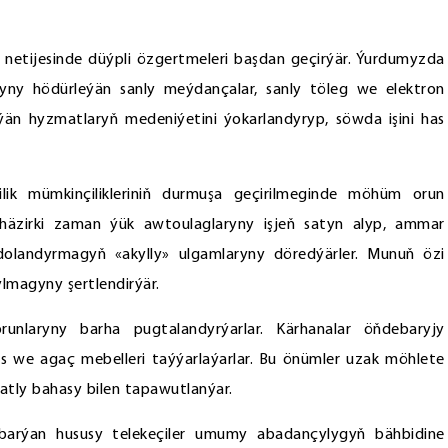
i netijesinde düýpli özgertmeleri başdan geçirýär. Ýurdumyzda
yny hödürleýän sanly meýdançalar, sanly töleg we elektron
ilýän hyzmatlaryň medeniýetini ýokarlandyryp, söwda işini has
ilik mümkinçilikleriniň durmuşa geçirilmeginde möhüm orun
 häzirki zaman ýük awtoulaglaryny işjeň satyn alyp, ammar
dolandyrmagyň «akylly» ulgamlaryny döredýärler. Munuň özi
ylmagyny şertlendirýär.
runlaryny barha pugtalandyrýarlar. Kärhanalar öňdebaryjy
fis we agaç mebelleri taýýarlaýarlar. Bu önümler uzak möhlete
atly bahasy bilen tapawutlanýar.
arýan hususy telekeçiler umumy abadançylygyň bähbidine