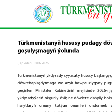
Baş sahypa
\
Teswirlemeler
\
Türkmenistanyň hu
TESWIRLEMELER
Türkmenistanyň hususy pudagy döw
goşulyşmagyň ýolunda
Çap edildi
18.06.2026
Türkmenistanyň ykdysady syýasaty hususy başlangy
döwrebaplaşdyrmaga we azyk howpsuzlygyny pugtala
geçirilen Ministrler Kabinetiniň mejlisinde 2026-
ykdysadyýetiň okgunly ösüşine döwlete dahylly bol
harytlaryň ornuny tutýan önümleri öndürmek