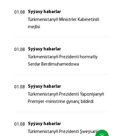
Syýasy habarlar
01.08
Türkmenistanyň Ministrler Kabinetiniň
mejlisi
Syýasy habarlar
01.08
Türkmenistanyň Prezidenti hormatly
Serdar Berdimuhamedowa
Syýasy habarlar
01.08
Türkmenistanyň Prezidenti Ýaponiýanyň
Premýer-ministrine gynanç bildirdi
Syýasy habarlar
01.08
Türkmenistanyň Prezidenti Şweýsariýa