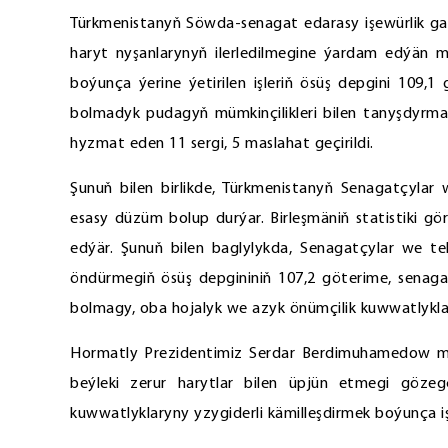
Türkmenistanyň Söwda-senagat edarasy işewürlik gat
haryt nyşanlarynyň ilerledilmegine ýardam edýän
boýunça ýerine ýetirilen işleriň ösüş depgini 109
bolmadyk pudagyň mümkinçilikleri bilen tanyşdyrma
hyzmat eden 11 sergi, 5 maslahat geçirildi.
Şunuň bilen birlikde, Türkmenistanyň Senagatçylar we
esasy düzüm bolup durýar. Birleşmäniň statistiki görk
edýär. Şunuň bilen baglylykda, Senagatçylar we te
öndürmegiň ösüş depgininiň 107,2 göterime, senaga
bolmagy, oba hojalyk we azyk önümçilik kuwwatlykla
Hormatly Prezidentimiz Serdar Berdimuhamedow me
beýleki zerur harytlar bilen üpjün etmegi gözegç
kuwwatlyklaryny yzygiderli kämilleşdirmek boýunça 