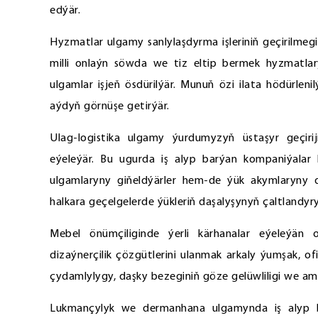
edýär.
Hyzmatlar ulgamy sanlylaşdyrma işleriniň geçirilmeg
milli onlaýn söwda we tiz eltip bermek hyzmatlar
ulgamlar işjeň ösdürilýär. Munuň özi ilata hödürlen
aýdyň görnüşe getirýär.
Ulag-logistika ulgamy ýurdumyzyň üstaşyr geçirij
eýeleýär. Bu ugurda iş alyp barýan kompaniýalar
ulgamlaryny giňeldýärler hem-de ýük akymlaryny 
halkara geçelgelerde ýükleriň daşalyşynyň çaltlandyr
Mebel önümçiliginde ýerli kärhanalar eýeleýän o
dizaýnerçilik çözgütlerini ulanmak arkaly ýumşak, o
çydamlylygy, daşky bezeginiň göze gelüwliligi we am
Lukmançylyk we dermanhana ulgamynda iş alyp b