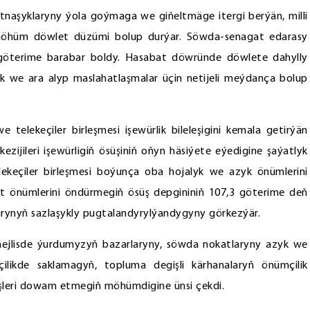
naşyklaryny ýola goýmaga we giňeltmäge itergi berýän, milli
 möhüm döwlet düzümi bolup durýar. Söwda-senagat edarasy
,1 göterime barabar boldy. Hasabat döwründe döwlete dahylly
k we ara alyp maslahatlaşmalar üçin netijeli meýdança bolup
 telekeçiler birleşmesi işewürlik bileleşigini kemala getirýän
ezijileri işewürligiň ösüşiniň oňyn häsiýete eýedigine şaýatlyk
lekeçiler birleşmesi boýunça oba hojalyk we azyk önümlerini
t önümlerini öndürmegiň ösüş depgininiň 107,3 göterime deň
rynyň sazlaşykly pugtalandyrylýandygyny görkezýär.
jlisde ýurdumyzyň bazarlaryny, söwda nokatlaryny azyk we
ilikde saklamagyň, topluma degişli kärhanalaryň önümçilik
işleri dowam etmegiň möhümdigine ünsi çekdi.