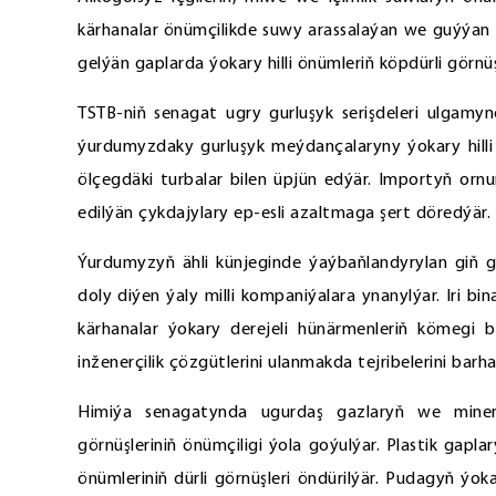
kärhanalar önümçilikde suwy arassalaýan we guýýan 
gelýän gaplarda ýokary hilli önümleriň köpdürli görnüşl
TSTB-niň senagat ugry gurluşyk serişdeleri ulgamyn
ýurdumyzdaky gurluşyk meýdançalaryny ýokary hilli se
ölçegdäki turbalar bilen üpjün edýär. Importyň orn
edilýän çykdajylary ep-esli azaltmaga şert döredýär.
Ýurdumyzyň ähli künjeginde ýaýbaňlandyrylan giň g
doly diýen ýaly milli kompaniýalara ynanylýar. Iri b
kärhanalar ýokary derejeli hünärmenleriň kömegi b
inženerçilik çözgütlerini ulanmakda tejribelerini barha 
Himiýa senagatynda ugurdaş gazlaryň we mineral
görnüşleriniň önümçiligi ýola goýulýar. Plastik gapl
önümleriniň dürli görnüşleri öndürilýär. Pudagyň ýoka