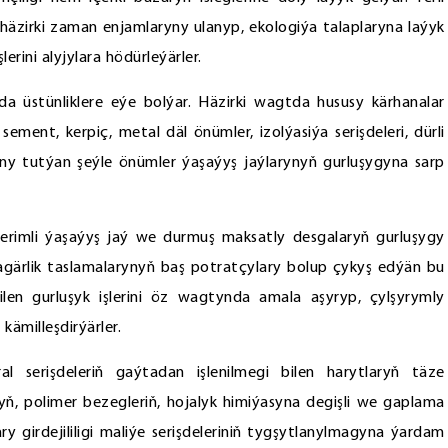
häzirki zaman enjamlaryny ulanyp, ekologiýa talaplaryna laýyk
erini alyjylara hödürleýärler.
da üstünliklere eýe bolýar. Häzirki wagtda hususy kärhanalar
ment, kerpiç, metal däl önümler, izolýasiýa serişdeleri, dürli
uny tutýan şeýle önümler ýaşaýyş jaýlarynyň gurluşygyna sarp
erimli ýaşaýyş jaý we durmuş maksatly desgalaryň gurluşygy
inagärlik taslamalarynyň baş potratçylary bolup çykyş edýän bu
ilen gurluşyk işlerini öz wagtynda amala aşyryp, çylşyrymly
kämilleşdirýärler.
 serişdeleriň gaýtadan işlenilmegi bilen harytlaryň täze
aryň, polimer bezegleriň, hojalyk himiýasyna degişli we gaplama
ry girdejililigi maliýe serişdeleriniň tygşytlanylmagyna ýardam