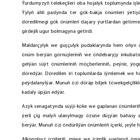
Ýurdumyzyň telekeçileri oba hojalyk toplumynda işleri ü
Ýylyň ähli paslynda ter gök-bakja önümleri ýeti
döredilmegi gök önümleri daşary ýurtlardan getirme
girdejili ugur bolmagyna getirdi.
Maldarçylyk we guşçulyk pudaklarynda hem oňyn ösü
önüm berýän görnüşleriniň we öňdebaryjy inkubato
gelýän süýt önümleriniň möçberleriniň, peýnir, ýog
döredýär. Döredilen iri toplumlarda iýmlemek we
peýdalanylýar. Munuň özi döräp biljek töwekgelçilikl
kadaly üpjün edýär.
Azyk senagatynda süýji-köke we gaplanan önümleriň g
ýerli çig malyň ulanylmagy özüne düşýän bahasy a
berýär. Munuň özi öndürilýän önümleriň içerki, şeýle
Alkogolsyz içgileriň, miwe we içimlik suwlaryň önüm