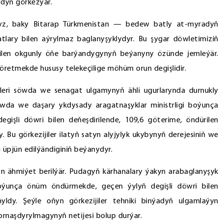
ýdyň görkezýär.
şsyz, baky Bitarap Türkmenistan — bedew batly at-myradyň
lary bilen aýrylmaz baglanyşyklydyr. Bu şygar döwletimiziň
 bilen okgunly öňe barýandygynyň beýanyny özünde jemleýär.
döretmekde hususy telekeçilige möhüm orun degişlidir.
eri söwda we senagat ulgamynyň ähli ugurlarynda durnukly
wda we daşary ykdysady aragatnaşyklar ministrligi boýunça
işli döwri bilen deňeşdirilende, 109,6 göterime, öndürilen
 Bu görkezijiler ilatyň satyn alyjylyk ukybynyň derejesiniň we
li üpjün edilýändiginiň beýanydyr.
 ähmiýet berilýär. Pudagyň kärhanalary ýakyn arabaglanyşyk
 boýunça önüm öndürmekde, geçen ýylyň degişli döwri bilen
yldy. Şeýle oňyn görkezijiler tehniki binýadyň ulgamlaýyn
rnaşdyrylmagynyň netijesi bolup durýar.