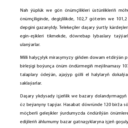
Nah ýüplük we gön önümçilikleri üstünlikleriň mö
önümçiliginde, degişlilikde, 102,7 göterim we 101,
depgini gazanyldy. Telekeçiler daşary ýurtly kärdeşleri
egin-eşikleri tikmekde, döwrebap lybaslary taýý
ulanýarlar.
Milli halyçylyk mirasymyzy giňden dowam etdirýän p
birleşigi boýunça önüm öndürmegiň meýilnamasy 107 
talaplary ödeýän, ajaýyp gölli el halylaryň dokalý
saklaýarlar.
Daşary ykdysady işjeňlik we bazary dolandyrmagyň g
öz beýanyny tapýar. Hasabat döwründe 120 birža söw
möçberli geleşikler ýurdumyzda öndürilýän önümlere d
edijileriň ählumumy bazar gatnaşyklaryna işjeň goşu