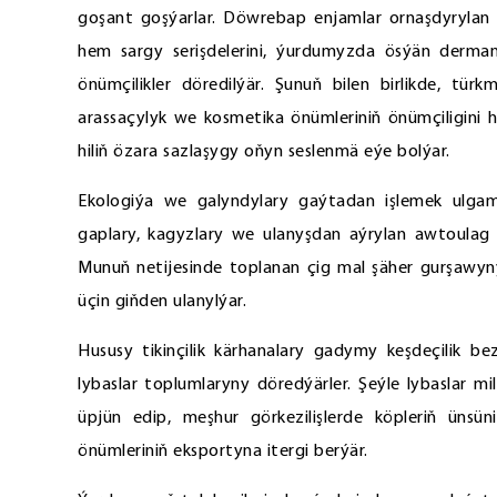
goşant goşýarlar. Döwrebap enjamlar ornaşdyrylan k
hem sargy serişdelerini, ýurdumyzda ösýän dermanl
önümçilikler döredilýär. Şunuň bilen birlikde, tür
arassaçylyk we kosmetika önümleriniň önümçiligini
hiliň özara sazlaşygy oňyn seslenmä eýe bolýar.
Ekologiýa we galyndylary gaýtadan işlemek ulgam
gaplary, kagyzlary we ulanyşdan aýrylan awtoulag t
Munuň netijesinde toplanan çig mal şäher gurşawyn
üçin giňden ulanylýar.
Hususy tikinçilik kärhanalary gadymy keşdeçilik be
lybaslar toplumlaryny döredýärler. Şeýle lybaslar 
üpjün edip, meşhur görkezilişlerde köpleriň ünsün
önümleriniň eksportyna itergi berýär.