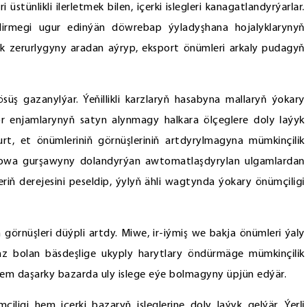
stünlikli ilerletmek bilen, içerki islegleri kanagatlandyrýarlar.
şdirmegi ugur edinýän döwrebap ýyladyşhana hojalyklarynyň
k zerurlygyny aradan aýryp, eksport önümleri arkaly pudagyň
ş gazanylýar. Ýeňillikli karzlaryň hasabyna mallaryň ýokary
r enjamlarynyň satyn alynmagy halkara ölçeglere doly laýyk
urt, et önümleriniň görnüşleriniň artdyrylmagyna mümkinçilik
 howa gurşawyny dolandyrýan awtomatlaşdyrylan ulgamlardan
eriň derejesini peseldip, ýylyň ähli wagtynda ýokary önümçiligi
örnüşleri düýpli artdy. Miwe, ir-iýmiş we bakja önümleri ýaly
z bolan bäsdeşlige ukyply harytlary öndürmäge mümkinçilik
 hem daşarky bazarda uly islege eýe bolmagyny üpjün edýär.
çiligi hem içerki bazaryň isleglerine doly laýyk gelýär. Ýerli