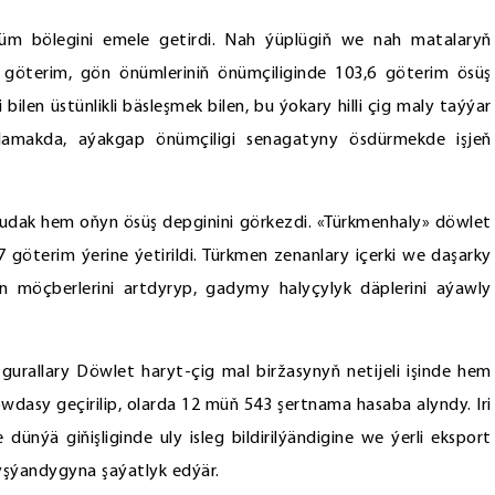
hüm bölegini emele getirdi. Nah ýüplügiň we nah matalaryň
2 göterim, gön önümleriniň önümçiliginde 103,6 göterim ösüş
 bilen üstünlikli bäsleşmek bilen, bu ýokary hilli çig maly taýýar
arlamakda, aýakgap önümçiligi senagatyny ösdürmekde işjeň
udak hem oňyn ösüş depginini görkezdi. «Türkmenhaly» döwlet
göterim ýerine ýetirildi. Türkmen zenanlary içerki we daşarky
an möçberlerini artdyryp, gadymy halyçylyk däplerini aýawly
urallary Döwlet haryt-çig mal biržasynyň netijeli işinde hem
dasy geçirilip, olarda 12 müň 543 şertnama hasaba alyndy. Iri
ünýä giňişliginde uly isleg bildirilýändigine we ýerli eksport
lyşýandygyna şaýatlyk edýär.