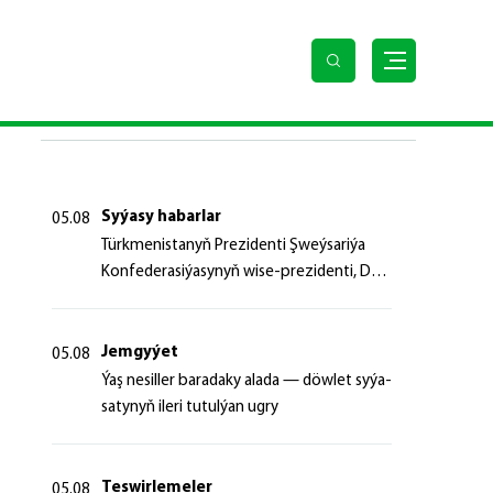
ýolunda
SOŇKY HABARLAR
Syýasy habarlar
05.08
Türk­me­nis­ta­nyň Prezidenti Şweý­sa­ri­ýa
Kon­fe­de­ra­si­ýa­sy­nyň wi­se-prezidenti, Da­
şa­ry iş­ler fe­de­ral de­par­ta­men­ti­niň baş­ly­
gy­ny ka­bul et­di
Jemgyýet
05.08
Ýaş ne­sil­ler ba­ra­da­ky ala­da — döw­let sy­ýa­
sa­ty­nyň ile­ri tu­tul­ýan ug­ry
Teswirlemeler
05.08