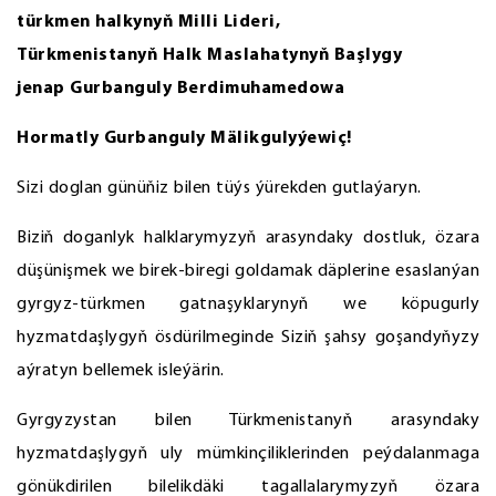
türkmen halkynyň Milli Lideri,
Türkmenistanyň Halk Maslahatynyň Başlygy
jenap Gurbanguly Berdimuhamedowa
Hormatly Gurbanguly Mälikgulyýewiç!
Sizi doglan günüňiz bilen tüýs ýürekden gutlaýaryn.
Biziň doganlyk halklarymyzyň arasyndaky dostluk, özara
düşünişmek we birek-biregi goldamak däplerine esaslanýan
gyrgyz-türkmen gatnaşyklarynyň we köpugurly
hyzmatdaşlygyň ösdürilmeginde Siziň şahsy goşandyňyzy
aýratyn bellemek isleýärin.
Gyrgyzystan bilen Türkmenistanyň arasyndaky
hyzmatdaşlygyň uly mümkinçiliklerinden peýdalanmaga
gönükdirilen bilelikdäki tagallalarymyzyň özara