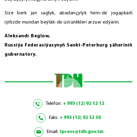
Size berk jan saglyk, abadançylyk hem-de jogapkärli
işiňizde mundan beýläk-de üstünlikleri arzuw edýärin.
Aleksandr Beglow,
Russiýa Federasiýasynyň Sankt-Peterburg şäheriniň
gubernatory.
Telefon:
+ 993 (12) 92 12 12
Faks:
+ 993 (12) 92 52 30
Email:
tpress@tdh.gov.tm