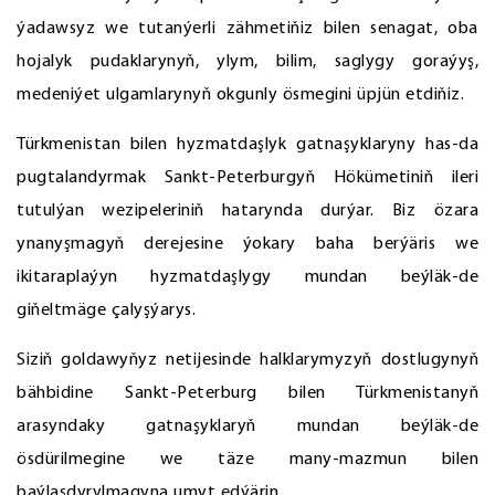
ýadawsyz we tutanýerli zähmetiňiz bilen senagat, oba
hojalyk pudaklarynyň, ylym, bilim, saglygy goraýyş,
medeniýet ulgamlarynyň okgunly ösmegini üpjün etdiňiz.
Türkmenistan bilen hyzmatdaşlyk gatnaşyklaryny has-da
pugtalandyrmak Sankt-Peterburgyň Hökümetiniň ileri
tutulýan wezipeleriniň hatarynda durýar. Biz özara
ynanyşmagyň derejesine ýokary baha berýäris we
ikitaraplaýyn hyzmatdaşlygy mundan beýläk-de
giňeltmäge çalyşýarys.
Siziň goldawyňyz netijesinde halklarymyzyň dostlugynyň
bähbidine Sankt-Peterburg bilen Türkmenistanyň
arasyndaky gatnaşyklaryň mundan beýläk-de
ösdürilmegine we täze many-mazmun bilen
baýlaşdyrylmagyna umyt edýärin.