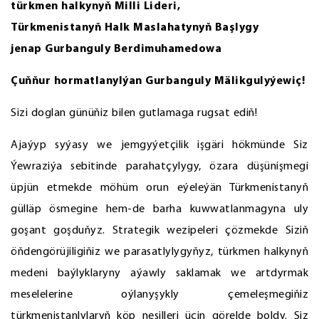
türkmen halkynyň Milli Lideri,
Türkmenistanyň Halk Maslahatynyň Başlygy
jenap Gurbanguly Berdimuhamedowa
Çuňňur hormatlanylýan Gurbanguly Mälikgulyýewiç!
Sizi doglan günüňiz bilen gutlamaga rugsat ediň!
Ajaýyp syýasy we jemgyýetçilik işgäri hökmünde Siz
Ýewraziýa sebitinde parahatçylygy, özara düşünişmegi
üpjün etmekde möhüm orun eýeleýän Türkmenistanyň
gülläp ösmegine hem-de barha kuwwatlanmagyna uly
goşant goşduňyz. Strategik wezipeleri çözmekde Siziň
öňdengörüjiligiňiz we parasatlylygyňyz, türkmen halkynyň
medeni baýlyklaryny aýawly saklamak we artdyrmak
meselelerine oýlanyşykly çemeleşmegiňiz
türkmenistanlylaryň köp nesilleri üçin görelde boldy. Siz