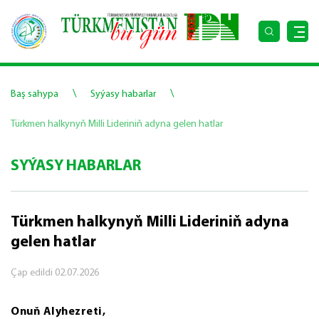
\
\
Baş sahypa
Syýasy habarlar
Türkmen halkynyň Milli Lideriniň adyna gelen hatlar
SYÝASY HABARLAR
Türkmen halkynyň Milli Lideriniň adyna
gelen hatlar
Çap edildi
02.07.2026
Onuň Alyhezreti,