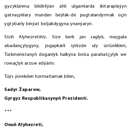
gyzyklanma bildirilýän ähli ulgamlarda ikitaraplaýyn
gatnaşyklary mundan beýläk-de pugtalandyrmak üçin
ygtybarly binýat boljakdygyna ynanýaryn.
Siziň Alyhezretiňiz, Size berk jan saglyk, maşgala
abadançylygyny, jogapkärli işiňizde uly üstünlikleri,
Türkmenistanyň doganlyk halkyna bolsa parahatçylyk we
rowaçlyk arzuw edýärin.
Tüýs ýürekden hormatlamak bilen,
Sadyr Žaparow,
Gyrgyz Respublikasynyň Prezidenti.
***
Onuň Alyhezreti,