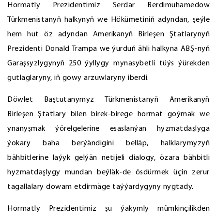
Hormatly Prezidentimiz Serdar Berdimuhamedow
Türkmenistanyň halkynyň we Hökümetiniň adyndan, şeýle
hem hut öz adyndan Amerikanyň Birleşen Ştatlarynyň
Prezidenti Donald Trampa we ýurduň ähli halkyna ABŞ-nyň
Garaşsyzlygynyň 250 ýyllygy mynasybetli tüýs ýürekden
gutlaglaryny, iň gowy arzuwlaryny iberdi.
Döwlet Baştutanymyz Türkmenistanyň Amerikanyň
Birleşen Ştatlary bilen birek-birege hormat goýmak we
ynanyşmak ýörelgelerine esaslanýan hyzmatdaşlyga
ýokary baha berýändigini belläp, halklarymyzyň
bähbitlerine laýyk gelýän netijeli dialogy, özara bähbitli
hyzmatdaşlygy mundan beýläk-de ösdürmek üçin zerur
tagallalary dowam etdirmäge taýýardygyny nygtady.
Hormatly Prezidentimiz şu ýakymly mümkinçilikden