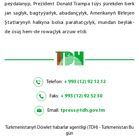
peýdalanyp, Prezident Donald Trampa tüýs ýürekden berk
jan saglyk, bagtyýarlyk, abadançylyk, Amerikanyň Birleşen
Ştatlarynyň halkyna bolsa parahatçylyk, mundan beýläk-
de ösüş hem-de rowaçlyk arzuw etdi.
Telefon:
+ 993 (12) 92 12 12
Faks:
+ 993 (12) 92 52 30
Email:
tpress@tdh.gov.tm
Türkmenistanyň Döwlet habarlar agentligi (TDH) - Türkmenistan Bu
gün