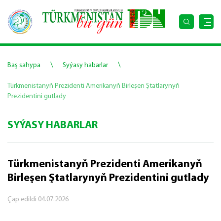
\
\
Baş sahypa
Syýasy habarlar
Türkmenistanyň Prezidenti Amerikanyň Birleşen Ştatlarynyň
Prezidentini gutlady
SYÝASY HABARLAR
Türkmenistanyň Prezidenti Amerikanyň
Birleşen Ştatlarynyň Prezidentini gutlady
Çap edildi
04.07.2026