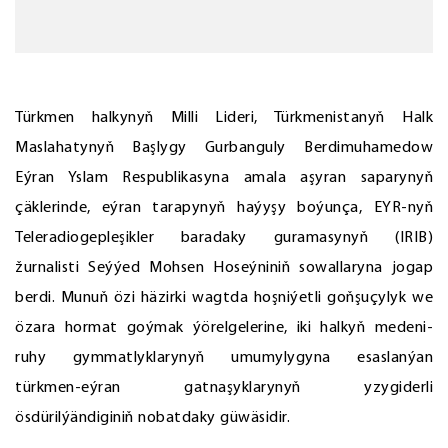
Türkmen halkynyň Milli Lideri, Türkmenistanyň Halk
Maslahatynyň Başlygy Gurbanguly Berdimuhamedow
Eýran Yslam Respublikasyna amala aşyran saparynyň
çäklerinde, eýran tarapynyň haýyşy boýunça, EYR-nyň
Teleradiogepleşikler baradaky guramasynyň (IRIB)
žurnalisti Seýýed Mohsen Hoseýniniň sowallaryna jogap
berdi. Munuň özi häzirki wagtda hoşniýetli goňşuçylyk we
özara hormat goýmak ýörelgelerine, iki halkyň medeni-
ruhy gymmatlyklarynyň umumylygyna esaslanýan
türkmen-eýran gatnaşyklarynyň yzygiderli
ösdürilýändiginiň nobatdaky güwäsidir.