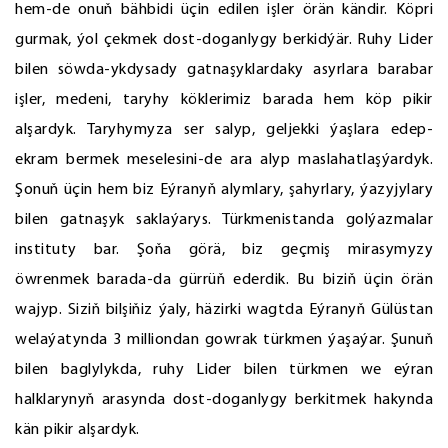
hem-de onuň bähbidi üçin edilen işler örän kändir. Köpri
gurmak, ýol çekmek dost-doganlygy berkidýär. Ruhy Lider
bilen söwda-ykdysady gatnaşyklardaky asyrlara barabar
işler, medeni, taryhy köklerimiz barada hem köp pikir
alşardyk. Taryhymyza ser salyp, geljekki ýaşlara edep-
ekram bermek meselesini-de ara alyp maslahatlaşýardyk.
Şonuň üçin hem biz Eýranyň alymlary, şahyrlary, ýazyjylary
bilen gatnaşyk saklaýarys. Türkmenistanda golýazmalar
instituty bar. Şoňa görä, biz geçmiş mirasymyzy
öwrenmek barada-da gürrüň ederdik. Bu biziň üçin örän
wajyp. Siziň bilşiňiz ýaly, häzirki wagtda Eýranyň Gülüstan
welaýatynda 3 milliondan gowrak türkmen ýaşaýar. Şunuň
bilen baglylykda, ruhy Lider bilen türkmen we eýran
halklarynyň arasynda dost-doganlygy berkitmek hakynda
kän pikir alşardyk.