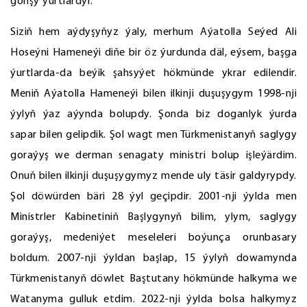
goňşy ýurtlardyr.
Siziň hem aýdyşyňyz ýaly, merhum Aýatolla Seýed Ali
Hoseýni Hameneýi diňe bir öz ýurdunda däl, eýsem, başga
ýurtlarda-da beýik şahsyýet hökmünde ykrar edilendir.
Meniň Aýatolla Hameneýi bilen ilkinji duşuşygym 1998-nji
ýylyň ýaz aýynda bolupdy. Şonda biz doganlyk ýurda
sapar bilen gelipdik. Şol wagt men Türkmenistanyň saglygy
goraýyş we derman senagaty ministri bolup işleýärdim.
Onuň bilen ilkinji duşuşygymyz mende uly täsir galdyrypdy.
Şol döwürden bäri 28 ýyl geçipdir. 2001-nji ýylda men
Ministrler Kabinetiniň Başlygynyň bilim, ylym, saglygy
goraýyş, medeniýet meseleleri boýunça orunbasary
boldum. 2007-nji ýyldan başlap, 15 ýylyň dowamynda
Türkmenistanyň döwlet Baştutany hökmünde halkyma we
Watanyma gulluk etdim. 2022-nji ýylda bolsa halkymyz