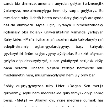
sanda biz dinimize, umuman, aňyrdan gelýän türkmençilik
ýolumyza, musulmançylyga hem uly sarpa goýýarys. Bu
meselede ruhy Lideriň beren nesihatlary ýaşlaryň arasynda
has-da ähmiýetli. Mysal üçin, Eýranyň Türkmenistandaky
ilçihanasy oba hojalyk uniwersitetiniň ýanynda ýerleşýär.
Ruhy Lider: «Maňa ilçihananyň işgärleri siziň talyplaryňyzyň
edepli-ekramly oglan-gyzlardygyny, başy tahýaly,
gyzlaryň iki örüm saçlydygyny aýdýarlar. Bu siziň aňyrdan
gelýän däp-dessuryňyzyň, tutan ýoluňyzyň netijesi» diýip
baha bererdi. Elbetde, ýaşlara terbiýe bermekde milli
medeniýetiň hem, musulmançylygyň hem uly orny bar.
Soňky duşuşygymyzda ruhy Lider: «Dogan, Sen metjit
gurýaňmy, şeýle hem medrese-de gurýaňmy?» diýip sorag
berip, «Metjit — Allanyň öýi, ýöne medrese gurmak has