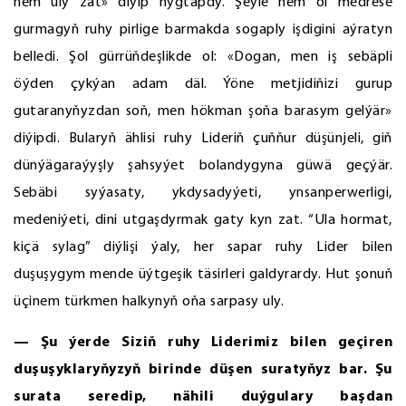
hem uly zat» diýip nygtapdy. Şeýle hem ol medrese
gurmagyň ruhy pirlige barmakda sogaply işdigini aýratyn
belledi. Şol gürrüňdeşlikde ol: «Dogan, men iş sebäpli
öýden çykýan adam däl. Ýöne metjidiňizi gurup
gutaranyňyzdan soň, men hökman şoňa barasym gelýär»
diýipdi. Bularyň ählisi ruhy Lideriň çuňňur düşünjeli, giň
dünýägaraýyşly şahsyýet bolandygyna güwä geçýär.
Sebäbi syýasaty, ykdysadyýeti, ynsanperwerligi,
medeniýeti, dini utgaşdyrmak gaty kyn zat. “Ula hormat,
kiçä sylag” diýlişi ýaly, her sapar ruhy Lider bilen
duşuşygym mende üýtgeşik täsirleri galdyrardy. Hut şonuň
üçinem türkmen halkynyň oňa sarpasy uly.
— Şu ýerde Siziň ruhy Liderimiz bilen geçiren
duşuşyklaryňyzyň birinde düşen suratyňyz bar. Şu
surata seredip, nähili duýgulary başdan