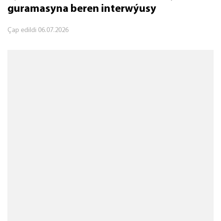
guramasyna beren interwýusy
Çap edildi
06.07.2026