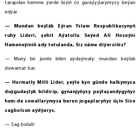
tarapdan hemme ýerde biziň öz garaýyşlarymyzy beýan
edýär.
— Mundan beýläk Eýran Yslam Respublikasynyň
ruhy Lideri, şehit Aýatolla Seýed Ali Hoseýni
Hameneýiniň ady tutulanda, Siz näme diýersiňiz?
— Muny bir jümle bilen aýdaýmaly: mundan beýläk
dowamat bar.
— Hormatly Milli Lider, şeýle kyn günde halkymyza
duýgudaşlyk bildirip, gynanjyňyzy paýlaşandygyňyz
hem-de sowallarymyza beren jogaplaryňyz üçin Size
sagbolsun aýdýarys.
— Sag boluň!