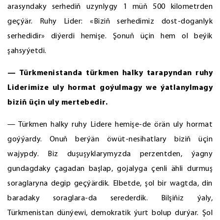
arasyndaky serhediň uzynlygy 1 müň 500 kilometrden
geçýär. Ruhy Lider: «Biziň serhedimiz dost-doganlyk
serhedidir» diýerdi hemişe. Şonuň üçin hem ol beýik
şahsyýetdi.
— Türkmenistanda türkmen halky tarapyndan ruhy
Liderimize uly hormat goýulmagy we ýatlanylmagy
biziň üçin uly mertebedir.
— Türkmen halky ruhy Lidere hemişe-de örän uly hormat
goýýardy. Onuň berýän öwüt-nesihatlary biziň üçin
wajypdy. Biz duşuşyklarymyzda perzentden, ýagny
gundagdaky çagadan başlap, gojalyga çenli ähli durmuş
soraglaryna degip geçýärdik. Elbetde, şol bir wagtda, din
baradaky soraglara-da serederdik. Bilşiňiz ýaly,
Türkmenistan dünýewi, demokratik ýurt bolup durýar. Şol