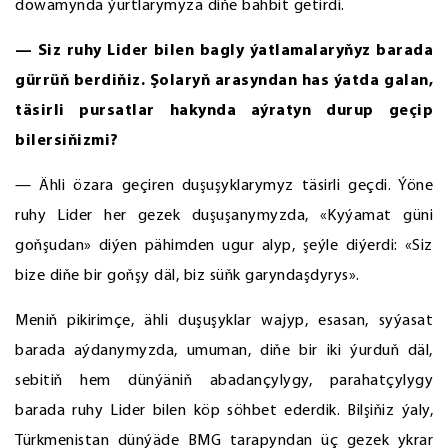
dowamynda ýurtlarymyza diňe bähbit getirdi.
— Siz ruhy Lider bilen bagly ýatlamalaryňyz barada
gürrüň berdiňiz. Şolaryň arasyndan has ýatda galan,
täsirli pursatlar hakynda aýratyn durup geçip
bilersiňizmi?
— Ähli özara geçiren duşuşyklarymyz täsirli geçdi. Ýöne
ruhy Lider her gezek duşuşanymyzda, «Kyýamat güni
goňşudan» diýen pähimden ugur alyp, şeýle diýerdi: «Siz
bize diňe bir goňşy däl, biz süňk garyndaşdyrys».
Meniň pikirimçe, ähli duşuşyklar wajyp, esasan, syýasat
barada aýdanymyzda, umuman, diňe bir iki ýurduň däl,
sebitiň hem dünýäniň abadançylygy, parahatçylygy
barada ruhy Lider bilen köp söhbet ederdik. Bilşiňiz ýaly,
Türkmenistan dünýäde BMG tarapyndan üç gezek ykrar