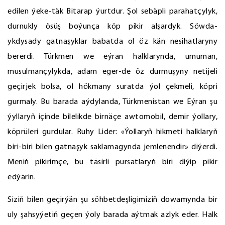
edilen ýeke-täk Bitarap ýurtdur. Şol sebäpli parahatçylyk,
durnukly ösüş boýunça köp pikir alşardyk. Söwda-
ykdysady gatnaşyklar babatda ol öz kän nesihatlaryny
bererdi. Türkmen we eýran halklarynda, umuman,
musulmançylykda, adam eger-de öz durmuşyny netijeli
geçirjek bolsa, ol hökmany suratda ýol çekmeli, köpri
gurmaly. Bu barada aýdylanda, Türkmenistan we Eýran şu
ýyllaryň içinde bilelikde birnäçe awtomobil, demir ýollary,
köprüleri gurdular. Ruhy Lider: «Ýollaryň hikmeti halklaryň
biri-biri bilen gatnaşyk saklamagynda jemlenendir» diýerdi.
Meniň pikirimçe, bu täsirli pursatlaryň biri diýip pikir
edýärin.
Siziň bilen geçirýän şu söhbetdeşligimiziň dowamynda bir
uly şahsyýetiň geçen ýoly barada aýtmak azlyk eder. Halk