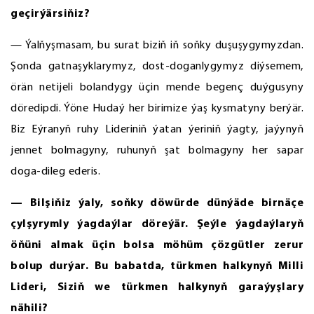
geçirýärsiňiz?
— Ýalňyşmasam, bu surat biziň iň soňky duşuşygymyzdan.
Şonda gatnaşyklarymyz, dost-doganlygymyz diýsemem,
örän netijeli bolandygy üçin mende begenç duýgusyny
döredipdi. Ýöne Hudaý her birimize ýaş kysmatyny berýär.
Biz Eýranyň ruhy Lideriniň ýatan ýeriniň ýagty, jaýynyň
jennet bolmagyny, ruhunyň şat bolmagyny her sapar
doga-dileg ederis.
— Bilşiňiz ýaly, soňky döwürde dünýäde birnäçe
çylşyrymly ýagdaýlar döreýär. Şeýle ýagdaýlaryň
öňüni almak üçin bolsa möhüm çözgütler zerur
bolup durýar. Bu babatda, türkmen halkynyň Milli
Lideri, Siziň we türkmen halkynyň garaýyşlary
nähili?