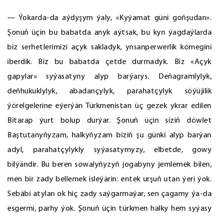
— Ýokarda-da aýdyşym ýaly, «Kyýamat güni goňşudan».
Şonuň üçin bu babatda anyk aýtsak, bu kyn ýagdaýlarda
biz serhetlerimizi açyk sakladyk, ynsanperwerlik kömegini
iberdik. Biz bu babatda çetde durmadyk. Biz «Açyk
gapylar» syýasatyny alyp barýarys. Deňagramlylyk,
deňhukuklylyk, abadançylyk, parahatçylyk söýüjilik
ýörelgelerine eýerýän Türkmenistan üç gezek ykrar edilen
Bitarap ýurt bolup durýar. Şonuň üçin siziň döwlet
Baştutanyňyzam, halkyňyzam biziň şu günki alyp barýan
adyl, parahatçylykly syýasatymyzy, elbetde, gowy
bilýändir. Bu beren sowalyňyzyň jogabyny jemlemek bilen,
men bir zady bellemek isleýärin: entek urşuň utan ýeri ýok.
Sebäbi atylan ok hiç zady saýgarmaýar, sen çagamy ýa-da
esgermi, parhy ýok. Şonuň üçin türkmen halky hem syýasy