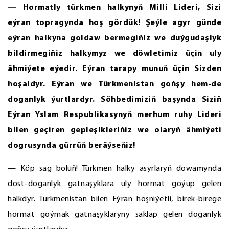
— Hormatly türkmen halkynyň Milli Lideri, Sizi
eýran topragynda hoş gördük! Şeýle agyr günde
eýran halkyna goldaw bermegiňiz we duýgudaşlyk
bildirmegiňiz halkymyz we döwletimiz üçin uly
ähmiýete eýedir. Eýran tarapy munuň üçin Sizden
hoşaldyr. Eýran we Türkmenistan goňşy hem-de
doganlyk ýurtlardyr. Söhbedimiziň başynda Siziň
Eýran Yslam Respublikasynyň merhum ruhy Lideri
bilen geçiren gepleşikleriňiz we olaryň ähmiýeti
dogrusynda gürrüň beräýseňiz!
— Köp sag boluň! Türkmen halky asyrlaryň dowamynda
dost-doganlyk gatnaşyklara uly hormat goýup gelen
halkdyr. Türkmenistan bilen Eýran hoşniýetli, birek-birege
hormat goýmak gatnaşyklaryny saklap gelen doganlyk