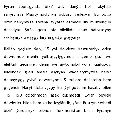
Eýran topragynda biziň ady dünýä belli, akyldar
şahyrymyz Magtymgulynyň gubury ýerleşýär. Bu bolsa
biziň halkymyza Eýrana zyýarat etmäge uly mümkinçilik
döredýär. Şoňa görä, biz bilelikde onuň hatyrasyny
saklaýarys we şygyrlaryna gadyr goýýarys.
Belläp geçişim ýaly, 15 ýyl döwlete baştutanlyk eden
döwrümde meniň ýolbaşçylygymda ençeme gaz we
elektrik geçirijiler, demir we awtomobil ýollar gurlupdy.
Bilelikdäki işleri amala aşyrýan wagtlarymyzda haryt
dolanyşygy ýylyň dowamynda 5 milliard dollardan hem
geçendir. Haryt dolanyşygy her ýyl göterim hasaby bilen
115, 150 göterimden aşak düşmezdi. Eýran beýleki
döwletler bilen hem serhetleşýändir, ýöne iň uzyn serhedi
biziň ýurdumyz bilendir. Türkmenistan bilen Eýranyň