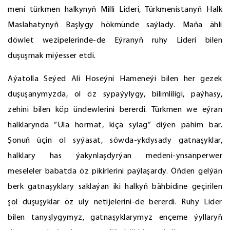
meni türkmen halkynyň Milli Lideri, Türkmenistanyň Halk
Maslahatynyň Başlygy hökmünde saýlady. Maňa ähli
döwlet wezipelerinde-de Eýranyň ruhy Lideri bilen
duşuşmak miýesser etdi.
Aýatolla Seýed Ali Hoseýni Hameneýi bilen her gezek
duşuşanymyzda, ol öz sypaýylygy, bilimliligi, paýhasy,
zehini bilen köp ündewlerini bererdi. Türkmen we eýran
halklarynda “Ula hormat, kiçä sylag” diýen pähim bar.
Şonuň üçin ol syýasat, söwda-ykdysady gatnaşyklar,
halklary has ýakynlaşdyrýan medeni-ynsanperwer
meseleler babatda öz pikirlerini paýlaşardy. Öňden gelýän
berk gatnaşyklary saklaýan iki halkyň bähbidine geçirilen
şol duşuşyklar öz uly netijelerini-de bererdi. Ruhy Lider
bilen tanyşlygymyz, gatnaşyklarymyz ençeme ýyllaryň