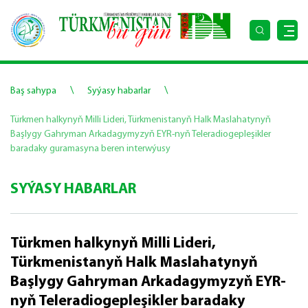
\
\
Baş sahypa
Syýasy habarlar
Türkmen halkynyň Milli Lideri, Türkmenistanyň Halk Maslahatynyň
Başlygy Gahryman Arkadagymyzyň EYR-nyň Teleradiogepleşikler
baradaky guramasyna beren interwýusy
SYÝASY HABARLAR
Türkmen halkynyň Milli Lideri,
Türkmenistanyň Halk Maslahatynyň
Başlygy Gahryman Arkadagymyzyň EYR-
nyň Teleradiogepleşikler baradaky