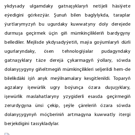
ykdysady ulgamdaky gatnaşyklaryň netijeli häsiýete
eýedigini görkezýär. Şunuň bilen baglylykda, taraplar
ýurtlarymyzyň bu ugurdaky kuwwatyny doly derejede
durmuşa geçirmek üçin giň mümkinçilikleriň bardygyny
bellediler. Mejlisde ykdysadyýetiň, maýa goýumlaryň dürli
ugurlaryndaky, ösen tehnologiýalar pudagyndaky
gatnaşyklary täze derejä çykarmagyň ýollary, söwda
dolanyşygyny giňeltmegiň mümkinçilikleri seljerildi hem-de
bilelikdäki işiň anyk meýilnamalary kesgitlenildi. Toparyň
agzalary işewürlik ugry boýunça özara duşuşyklary,
işewürlik maslahatlaryny yzygiderli esasda geçirmegiň
zerurdygyna ünsi çekip, şeýle çäreleriň özara söwda
dolanyşygynyň möçberiniň artmagyna kuwwatly itergi
berjekdigini tassykladylar.