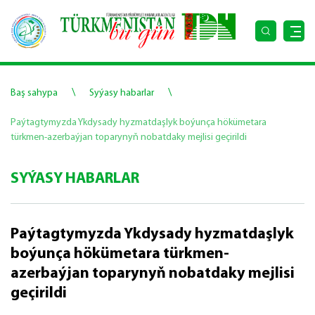
\
\
Baş sahypa
Syýasy habarlar
Paýtagtymyzda Ykdysady hyzmatdaşlyk boýunça hökümetara
türkmen-azerbaýjan toparynyň nobatdaky mejlisi geçirildi
SYÝASY HABARLAR
Paýtagtymyzda Ykdysady hyzmatdaşlyk
boýunça hökümetara türkmen-
azerbaýjan toparynyň nobatdaky mejlisi
geçirildi