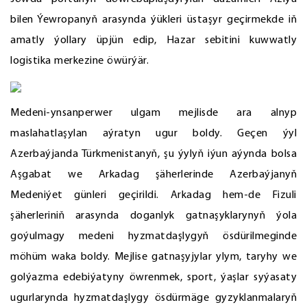
bilen Ýewropanyň arasynda ýükleri üstaşyr geçirmekde iň
amatly ýollary üpjün edip, Hazar sebitini kuwwatly
logistika merkezine öwürýär.
Medeni-ynsanperwer ulgam mejlisde ara alnyp
maslahatlaşylan aýratyn ugur boldy. Geçen ýyl
Azerbaýjanda Türkmenistanyň, şu ýylyň iýun aýynda bolsa
Aşgabat we Arkadag şäherlerinde Azerbaýjanyň
Medeniýet günleri geçirildi. Arkadag hem-de Fizuli
şäherleriniň arasynda doganlyk gatnaşyklarynyň ýola
goýulmagy medeni hyzmatdaşlygyň ösdürilmeginde
möhüm waka boldy. Mejlise gatnaşyjylar ylym, taryhy we
golýazma edebiýatyny öwrenmek, sport, ýaşlar syýasaty
ugurlarynda hyzmatdaşlygy ösdürmäge gyzyklanmalaryň