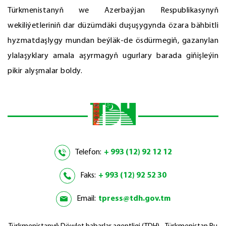
Türkmenistanyň we Azerbaýjan Respublikasynyň
wekiliýetleriniň dar düzümdäki duşuşygynda özara bähbitli
hyzmatdaşlygy mundan beýläk-de ösdürmegiň, gazanylan
ylalaşyklary amala aşyrmagyň ugurlary barada giňişleýin
pikir alyşmalar boldy.
Telefon:
+ 993 (12) 92 12 12
Faks:
+ 993 (12) 92 52 30
Email:
tpress@tdh.gov.tm