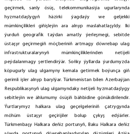
geçirmek, sanly ösüş, telekommunikasiýa ugurlarynda
hyzmatdaşlygyň häzirki ýagdaýy we geljekki
mümkinçilikleri giňişleýin ara alnyp maslahatlaşyldy. Iki
ýurduň geografik taýdan amatly ýerleşmegi, sebitde
üstaşyr geçirmegiň möçberiniň artmagy döwrebap ulag
infrastrukturalarynyň mümkinçiliklerinden netijeli
peýdalanmagy şertlendirýär. Soňky ýyllarda ýurdumyzda
köpugurly ulag ulgamyny kemala getirmek boýunça giň
gerimli işler alnyp barylýar. Türkmenistan bilen Azerbaýjan
Respublikasynyň ulag ulgamyndaky netijeli hyzmatdaşlygy
sebitleýin we ählumumy ösüşiň bähbidine gönükdirilendir.
Ýurtlarymyz halkara ulag geçelgeleriniň çatrygynda
möhüm üstaşyr geçirijiler bolup çykyş edýärler.
Türkmenbaşy Halkara deňiz portunyň, Baku Halkara deňiz
söwda portunyň döwrebaplaşdyrylan düzümleri Aziýa