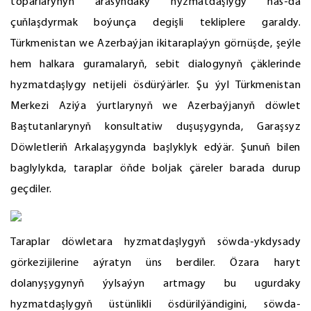
toparlarynyň arasyndaky hyzmatdaşlygy has-da
çuňlaşdyrmak boýunça degişli tekliplere garaldy.
Türkmenistan we Azerbaýjan ikitaraplaýyn görnüşde, şeýle
hem halkara guramalaryň, sebit dialogynyň çäklerinde
hyzmatdaşlygy netijeli ösdürýärler. Şu ýyl Türkmenistan
Merkezi Aziýa ýurtlarynyň we Azerbaýjanyň döwlet
Baştutanlarynyň konsultatiw duşuşygynda, Garaşsyz
Döwletleriň Arkalaşygynda başlyklyk edýär. Şunuň bilen
baglylykda, taraplar öňde boljak çäreler barada durup
geçdiler.
Taraplar döwletara hyzmatdaşlygyň söwda-ykdysady
görkezijilerine aýratyn üns berdiler. Özara haryt
dolanyşygynyň ýylsaýyn artmagy bu ugurdaky
hyzmatdaşlygyň üstünlikli ösdürilýändigini, söwda-