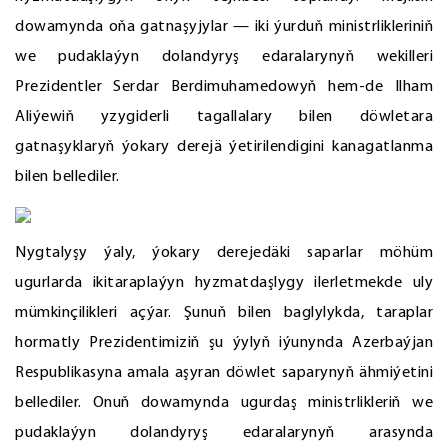
dowamynda oňa gatnaşyjylar — iki ýurduň ministrlikleriniň
we pudaklaýyn dolandyryş edaralarynyň wekilleri
Prezidentler Serdar Berdimuhamedowyň hem-de Ilham
Aliýewiň yzygiderli tagallalary bilen döwletara
gatnaşyklaryň ýokary derejä ýetirilendigini kanagatlanma
bilen bellediler.
Nygtalyşy ýaly, ýokary derejedäki saparlar möhüm
ugurlarda ikitaraplaýyn hyzmatdaşlygy ilerletmekde uly
mümkinçilikleri açýar. Şunuň bilen baglylykda, taraplar
hormatly Prezidentimiziň şu ýylyň iýunynda Azerbaýjan
Respublikasyna amala aşyran döwlet saparynyň ähmiýetini
bellediler. Onuň dowamynda ugurdaş ministrlikleriň we
pudaklaýyn dolandyryş edaralarynyň arasynda