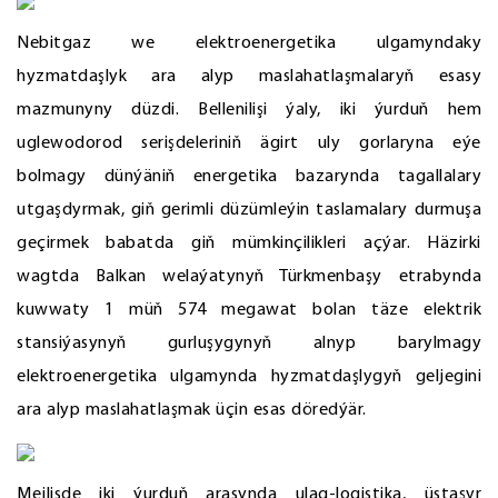
Nebitgaz we elektroenergetika ulgamyndaky
hyzmatdaşlyk ara alyp maslahatlaşmalaryň esasy
mazmunyny düzdi. Bellenilişi ýaly, iki ýurduň hem
uglewodorod serişdeleriniň ägirt uly gorlaryna eýe
bolmagy dünýäniň energetika bazarynda tagallalary
utgaşdyrmak, giň gerimli düzümleýin taslamalary durmuşa
geçirmek babatda giň mümkinçilikleri açýar. Häzirki
wagtda Balkan welaýatynyň Türkmenbaşy etrabynda
kuwwaty 1 müň 574 megawat bolan täze elektrik
stansiýasynyň gurluşygynyň alnyp barylmagy
elektroenergetika ulgamynda hyzmatdaşlygyň geljegini
ara alyp maslahatlaşmak üçin esas döredýär.
Mejlisde iki ýurduň arasynda ulag-logistika, üstaşyr