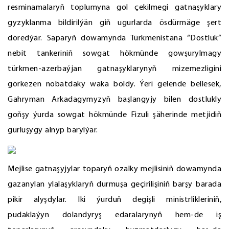
resminamalaryň toplumyna gol çekilmegi gatnaşyklary
gyzyklanma bildirilýän giň ugurlarda ösdürmäge şert
döredýär. Saparyň dowamynda Türkmenistana “Dostluk”
nebit tankeriniň sowgat hökmünde gowşurylmagy
türkmen-azerbaýjan gatnaşyklarynyň mizemezligini
görkezen nobatdaky waka boldy. Ýeri gelende bellesek,
Gahryman Arkadagymyzyň başlangyjy bilen dostlukly
goňşy ýurda sowgat hökmünde Fizuli şäherinde metjidiň
gurluşygy alnyp barylýar.
Mejlise gatnaşyjylar toparyň ozalky mejlisiniň dowamynda
gazanylan ylalaşyklaryň durmuşa geçirilişiniň barşy barada
pikir alyşdylar. Iki ýurduň degişli ministrlikleriniň,
pudaklaýyn dolandyryş edaralarynyň hem-de iş