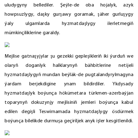
uludygyny bellediler. Şeýle-de oba hojalyk, azyk
howpsuzlygy, daşky gurşawy goramak, şäher gurluşygy
ýaly ulgamlarda hyzmatdaşlygy ilerletmegiň
mümkinçiliklerine garaldy.
Mejlise gatnaşyjylar şu gezekki gepleşikleriň iki ýurduň we
olaryň doganlyk halklarynyň bähbitlerine netijeli
hyzmatdaşlygyň mundan beýläk-de pugtalandyrylmagyna
ýardam berjekdigine ynam bildirdiler. Ykdysady
hyzmatdaşlyk boýunça hökümetara türkmen-azerbaýjan
toparynyň dokuzynjy mejlisiniň jemleri boýunça kabul
edilen degişli Teswirnamada hyzmatdaşlygy ösdürmek
boýunça bilelikde durmuşa geçiriljek anyk işler kesgitlenildi.