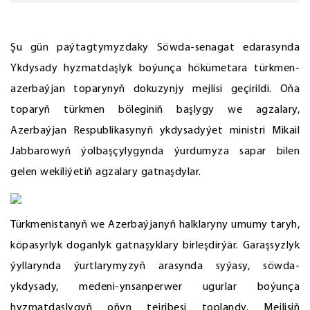
Şu gün paýtagtymyzdaky Söwda-senagat edarasynda
Ykdysady hyzmatdaşlyk boýunça hökümetara türkmen-
azerbaýjan toparynyň dokuzynjy mejlisi geçirildi. Oňa
toparyň türkmen böleginiň başlygy we agzalary,
Azerbaýjan Respublikasynyň ykdysadyýet ministri Mikail
Jabbarowyň ýolbaşçylygynda ýurdumyza sapar bilen
gelen wekiliýetiň agzalary gatnaşdylar.
Türkmenistanyň we Azerbaýjanyň halklaryny umumy taryh,
köpasyrlyk doganlyk gatnaşyklary birleşdirýär. Garaşsyzlyk
ýyllarynda ýurtlarymyzyň arasynda syýasy, söwda-
ykdysady, medeni-ynsanperwer ugurlar boýunça
hyzmatdaşlygyň oňyn tejribesi toplandy. Mejlisiň