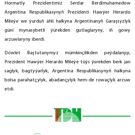
Hormatly Prezidentimiz Serdar Berdimuhamedow
Argentina Respublikasynyň Prezidenti Hawýer Herardo
Mileýe we ýurduň ähli halkyna Argentinanyň Garaşsyzlyk
güni mynasybetli ýürekden gutlaglaryny, iň gowy
arzuwlaryny iberdi.
Döwlet Baştutanymyz mümkinçilikden peýdalanyp,
Prezident Hawýer Herardo Mileýe tüýs ýürekden berk jan
saglyk, bagtyýarlyk, Argentina Respublikasynyň halkyna
bolsa parahatçylyk, abadançylyk hem-de rowaçlyk arzuw
etdi.