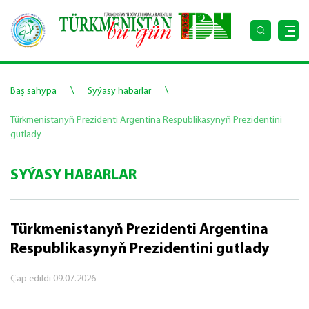
\
\
Baş sahypa
Syýasy habarlar
Türkmenistanyň Prezidenti Argentina Respublikasynyň Prezidentini
gutlady
SYÝASY HABARLAR
Türkmenistanyň Prezidenti Argentina
Respublikasynyň Prezidentini gutlady
Çap edildi
09.07.2026