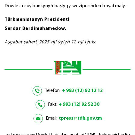
Döwlet ösüş bankynyň başlygy wezipesinden boşatmaly.
Türkmenistanyň Prezidenti
Serdar Berdimuhamedow.
Aşgabat şäheri, 2025-nji ýylyň 12-nji iýuly.
Telefon:
+ 993 (12) 92 12 12
Faks:
+ 993 (12) 92 52 30
Email:
tpress@tdh.gov.tm