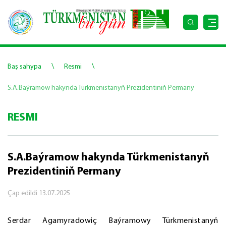
\
\
Baş sahypa
Resmi
S.A.Baýramow hakynda Türkmenistanyň Prezidentiniň Permany
RESMI
S.A.Baýramow hakynda Türkmenistanyň
Prezidentiniň Permany
Çap edildi
13.07.2025
Serdar Agamyradowiç Baýramowy Türkmenistanyň