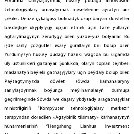
Forumda sanlylaşdyrmak, hususy pudaga innowasion
tehnologiýalary ornaşdyrmak meselelerine aýratyn üns
çekiler. Deňze çykalgasy bolmadyk ösüp barýan döwletler
bäsdeşlige ukyplylygy üpjün etmek üçin täze ýollaryň
agtarylmagynyň zerurlygy bilen ýüzbe-ýüz bolýarlar. Bu
işde sanly çözgütler esasy gurallaryň biri bolup biler.
Ýurdumyzyň hususy pudagy häzirki wagtda bu ulgamda
uly üstünlikleri gazanýar. Şunlukda, olaryň toplan tejribesi
maslahatyň beýleki gatnaşyjylary üçin peýdaly bolup biler.
Paýtagtymyzda döwlet söwda kärhanalaryny
sanlylaşdyrmak boýunça meýilnamalaryň durmuşa
geçirilmeginde Söwda we daşary ykdysady aragatnaşyklar
ministrliginiň “Kompýuter tehnologiýalary merkezi”
tarapyndan döredilen «Agzybirlik tilsimaty» kärhanasynyň
hünärmenleriniň “Hengsheng Lianhua Investment