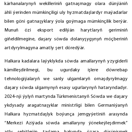
kärhanalarynyň wekilleriniň gatnaşmagy olara dünýäniň
ähli ýerinden mümkinçiligi uly hyzmatdaşlardyr maýadarlar
bilen göni gatnaşyklary ýola goýmaga mümkinçilik berýär.
Munuň özi eksport edilýän harytlaryň geriminiň
giňeldilmegine, daşary söwda dolanyşygynyň möçberiniň
artdyrylmagyna amatly şert döredýär.
Halkara kadalara laýyklykda söwda amallarynyň yzygiderli
kämilleşdirilmegi, bu ugurdaky işlere döwrebap
tehnologiýalaryň we sanly ulgamlaryň ornaşdyrylmagy
daşary söwda ulgamynyň esasy ugurlarynyň hataryndadyr.
2024-nji ýylyň martynda Türkmenistanyň Söwda we daşary
ykdysady aragatnaşyklar ministrligi bilen Germaniýanyň
Halkara hyzmatdaşlyk boýunça jemgyýetiniň arasynda
“Merkezi Aziýada söwda amallaryny ýönekeýleşdirmek”