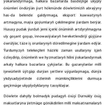
ýokarlandyrmaga, halkara bazarlarda bäsdeşlige ukyply
önümleri öndürýän ýurt hökmünde döwletimiziň abraýyny
has-da belende galdyrmaga, eksport kuwwatynyň
artmagyna, maýa goýumlaryň çekilmegine ýardam berýär.
Hususy pudak ýurduň jemi içerki önüminiň artdyrylmagyna
uly goşant goşup, innowasiýalaryň hereketlendiriji güýjüne
öwrülýär, täze iş orunlarynyň döredilmegine ýardam edýär.
Ýurdumyzyň telekeçileri häzirki zaman usullaryny işjeň
özleşdirip, önümleriň we hyzmatlaryň hilini ýokarlandyrmak
arkaly halkara bazarlara çykýarlar. Bu gazanylanlar milli
işewürleriň üýtgäp durýan şertlere uýgunlaşmaga, dünýä
ykdysadyýetinde özleriniň mümkinçiliklerini durmuşa
geçirmäge ukyplydyklaryny tassyklaýar.
Döwlete dahylly bolmadyk pudagyň ösüşi Durnukly ösüş
maksatlaryna ýetmäge gönükdirilen milli maksatnamalaryň