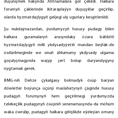
düşünişmek hakynda Ähtnamalara gol çekildi. Halkara
forumyň çäklerinde ikitaraplaýyn duşuşyklar geçirilip,
olarda hyzmatdaşlygyň geljegi uly ugurlary kesgitlenildi.
Şu nukdaýnazardan, ýurdumyzyň hususy pudagy bilen
halkara guramalaryň arasyndaky özara bähbitli
hyzmatdaşlygyň milli ykdysadyýetiň mundan beýläk-de
ösdürilmeginde we onuň ählumumy ykdysady ulgama
goşulyşmagynda wajyp şert bolup durýandygyny
nygtamak gerek.
BMG-niň Deňze çykalgasy bolmadyk ösüp barýan
döwletler boýunça üçünji maslahatynyň çäginde hususy
pudagyň forumynyň hem geçirilmegi ýurdumyzda
telekeçilik pudagynyň ösüşiniň senenamasynda-da möhüm
waka öwrülip, pudagyň halkara giňişlikde eýeleýän ornuny