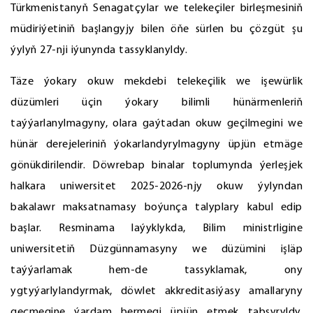
Türkmenistanyň Senagatçylar we telekeçiler birleşmesiniň
müdiriýetiniň başlangyjy bilen öňe sürlen bu çözgüt şu
ýylyň 27-nji iýunynda tassyklanyldy.
Täze ýokary okuw mekdebi telekeçilik we işewürlik
düzümleri üçin ýokary bilimli hünärmenleriň
taýýarlanylmagyny, olara gaýtadan okuw geçilmegini we
hünär derejeleriniň ýokarlandyrylmagyny üpjün etmäge
gönükdirilendir. Döwrebap binalar toplumynda ýerleşjek
halkara uniwersitet 2025-2026-njy okuw ýylyndan
bakalawr maksatnamasy boýunça talyplary kabul edip
başlar. Resminama laýyklykda, Bilim ministrligine
uniwersitetiň Düzgünnamasyny we düzümini işläp
taýýarlamak hem-de tassyklamak, ony
ygtyýarlylandyrmak, döwlet akkreditasiýasy amallaryny
geçmegine ýardam bermegi üpjün etmek tabşyryldy.