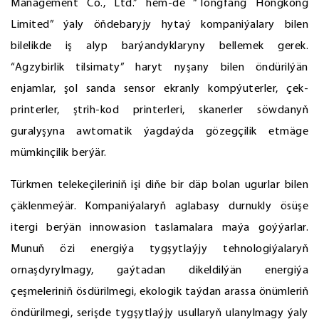
Management Co., Ltd.” hem-de “Tongfang Hongkong
Limited” ýaly öňdebaryjy hytaý kompaniýalary bilen
bilelikde iş alyp barýandyklaryny bellemek gerek.
“Agzybirlik tilsimaty” haryt nyşany bilen öndürilýän
enjamlar, şol sanda sensor ekranly kompýuterler, çek-
printerler, ştrih-kod printerleri, skanerler söwdanyň
guralyşyna awtomatik ýagdaýda gözegçilik etmäge
mümkinçilik berýär.
Türkmen telekeçileriniň işi diňe bir däp bolan ugurlar bilen
çäklenmeýär. Kompaniýalaryň aglabasy durnukly ösüşe
itergi berýän innowasion taslamalara maýa goýýarlar.
Munuň özi energiýa tygşytlaýjy tehnologiýalaryň
ornaşdyrylmagy, gaýtadan dikeldilýän energiýa
çeşmeleriniň ösdürilmegi, ekologik taýdan arassa önümleriň
öndürilmegi, serişde tygşytlaýjy usullaryň ulanylmagy ýaly