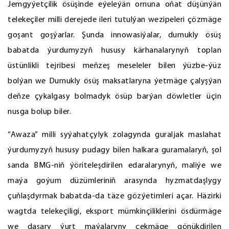
Jemgyýetçilik ösüşinde eýeleýän ornuna oňat düşünýän
telekeçiler milli derejede ileri tutulýan wezipeleri çözmäge
goşant goşýarlar. Şunda innowasiýalar, durnukly ösüş
babatda ýurdumyzyň hususy kärhanalarynyň toplan
üstünlikli tejribesi meňzeş meseleler bilen ýüzbe-ýüz
bolýan we Durnukly ösüş maksatlaryna ýetmäge çalyşýan
deňze çykalgasy bolmadyk ösüp barýan döwletler üçin
nusga bolup biler.
“Awaza” milli syýahatçylyk zolagynda guraljak maslahat
ýurdumyzyň hususy pudagy bilen halkara guramalaryň, şol
sanda BMG-niň ýöriteleşdirilen edaralarynyň, maliýe we
maýa goýum düzümleriniň arasynda hyzmatdaşlygy
çuňlaşdyrmak babatda-da täze gözýetimleri açar. Häzirki
wagtda telekeçiligi, eksport mümkinçiliklerini ösdürmäge
we daşary ýurt maýalaryny çekmäge gönükdirilen