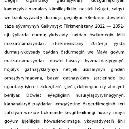
Degişli ulgamdaky gatnaşyklary düzgünleşdirýän
kanunçylyk namalary kämilleşdirilip, netijeli býujet, salgyt
we bank syýasaty durmuşa geçirilýär. «Berkarar döwletiň
täze eýýamynyň Galkynyşy: Türkmenistany 2022 — 2052-
nji ýyllarda durmuş-ykdysady taýdan ösdürmegiň Milli
maksatnamasynda», «Türkmenistany 2025-nji ýylda
durmuş-ykdysady taýdan ösdürmegiň we Maýa goýum
maksatnamasynda» döwlet-hususy hyzmatdaşlygynyň,
hojalyk gatnaşyklarynyň netijeli usullarynyň giňden
ornaşdyrylmagyna, bazar gatnaşyklary şertlerinde bu
ugurdaky işlere telekeçileriň işjeň çekilmegine uly ähmiýet
berilýär. Döwlet eýeçiliginiň hususylaşdyrylmagynyň,
kärhanalaryň paýdarlar jemgyýetine özgerdilmeginiň ileri
tutulýan wezipe hökmünde kesgitlenilmegi hususy maýa
goýum işjeňligini höweslendirmäge, ykdysadyýetiň ähli