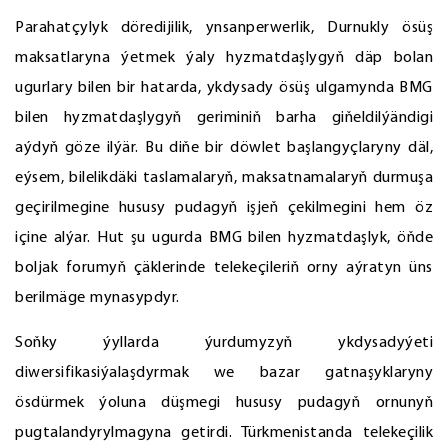
Parahatçylyk döredijilik, ynsanperwerlik, Durnukly ösüş
maksatlaryna ýetmek ýaly hyzmatdaşlygyň däp bolan
ugurlary bilen bir hatarda, ykdysady ösüş ulgamynda BMG
bilen hyzmatdaşlygyň geriminiň barha giňeldilýändigi
aýdyň göze ilýär. Bu diňe bir döwlet başlangyçlaryny däl,
eýsem, bilelikdäki taslamalaryň, maksatnamalaryň durmuşa
geçirilmegine hususy pudagyň işjeň çekilmegini hem öz
içine alýar. Hut şu ugurda BMG bilen hyzmatdaşlyk, öňde
boljak forumyň çäklerinde telekeçileriň orny aýratyn üns
berilmäge mynasypdyr.
Soňky ýyllarda ýurdumyzyň ykdysadyýeti
diwersifikasiýalaşdyrmak we bazar gatnaşyklaryny
ösdürmek ýoluna düşmegi hususy pudagyň ornunyň
pugtalandyrylmagyna getirdi. Türkmenistanda telekeçilik