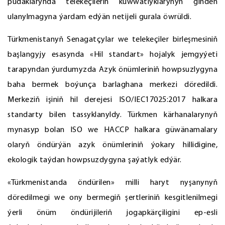
pudaklarynda telekeçileriň kuwwatlyklarynyň giňden
ulanylmagyna ýardam edýän netijeli gurala öwrüldi.
Türkmenistanyň Senagatçylar we telekeçiler birleşmesiniň
başlangyjy esasynda «Hil standart» hojalyk jemgyýeti
tarapyndan ýurdumyzda Azyk önümleriniň howpsuzlygyna
baha bermek boýunça barlaghana merkezi döredildi.
Merkeziň işiniň hil derejesi ISO/IEC17025:2017 halkara
standarty bilen tassyklanyldy. Türkmen kärhanalarynyň
mynasyp bolan ISO we HACCP halkara güwänamalary
olaryň öndürýän azyk önümleriniň ýokary hillidigine,
ekologik taýdan howpsuzdygyna şaýatlyk edýär.
«Türkmenistanda öndürilen» milli haryt nyşanynyň
döredilmegi we ony bermegiň şertleriniň kesgitlenilmegi
ýerli önüm öndürijileriň jogapkärçiligini ep-esli