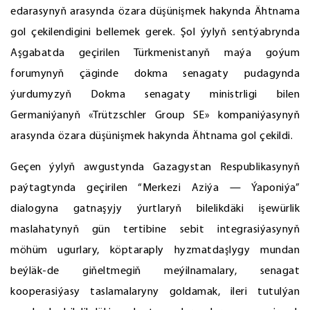
edarasynyň arasynda özara düşünişmek hakynda Ähtnama
gol çekilendigini bellemek gerek. Şol ýylyň sentýabrynda
Aşgabatda geçirilen Türkmenistanyň maýa goýum
forumynyň çäginde dokma senagaty pudagynda
ýurdumyzyň Dokma senagaty ministrligi bilen
Germaniýanyň «Trützschler Group SE» kompaniýasynyň
arasynda özara düşünişmek hakynda Ähtnama gol çekildi.
Geçen ýylyň awgustynda Gazagystan Respublikasynyň
paýtagtynda geçirilen “Merkezi Aziýa — Ýaponiýa”
dialogyna gatnaşyjy ýurtlaryň bilelikdäki işewürlik
maslahatynyň gün tertibine sebit integrasiýasynyň
möhüm ugurlary, köptaraply hyzmatdaşlygy mundan
beýläk-de giňeltmegiň meýilnamalary, senagat
kooperasiýasy taslamalaryny goldamak, ileri tutulýan