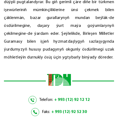
düýpli pugtalandyrar. Bu giň gerimli çäre diňe bir türkmen
işewürleriniň mümkinçiliklerine ünsi çekmek bilen
çäklenmän, bazar gurallarynyň mundan beýläk-de
ösdürilmegine, daşary ýurt maýa goýumlarynyň
çekilmegine-de ýardam eder. Şeýlelikde, Birleşen Milletler
Guramasy bilen işjeň hyzmatdaşlygyň sazlaşygynda
ýurdumyzyň hususy pudagynyň okgunly ösdürilmegi uzak
möhletleýin durnukly ösüş üçin ygtybarly binýady döreder.
Telefon:
+ 993 (12) 92 12 12
Faks:
+ 993 (12) 92 52 30