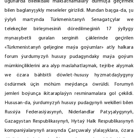
ugurlarda bilelikdäki maksatnamalary durmuşa geçirmek
bilen baglanyşykly meseleler girizildi. Mundan başga-da, şu
ýylyň martynda Türkmenistanyň Senagatçylar we
telekeçiler birleşmesiniň döredilmeginiň 17 ýyllygy
mynasybetli guralan serginiň çäklerinde geçirilen
«Türkmenistanyň geljegine maýa goýumlar» atly halkara
forum ýurdumyzyň hususy pudagyndaky maýa goýum
mümkinçiliklerini ara alyp maslahatlaşmak, tejribe alyşmak
we özara bähbitli döwlet-hususy hyzmatdaşlygyny
ösdürmek üçin möhüm meýdança öwrüldi. Forumyň
jemleri boýunça ikitaraplaýyn resminamalara gol çekildi.
Hususan-da, ýurdumyzyň hususy pudagynyň wekilleri bilen
Russiýa Federasiýasynyň, Niderlandlar Patyşalygynyň,
Gazagystan Respublikasynyň, Hytaý Halk Respublikasynyň
kompaniýalarynyň arasynda Çarçuwaly ylalaşyklara, özara