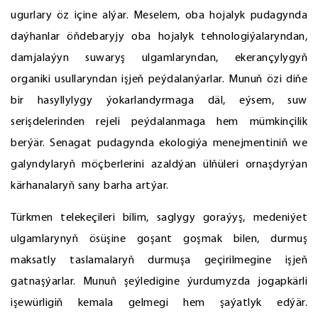
ugurlary öz içine alýar. Meselem, oba hojalyk pudagynda
daýhanlar öňdebaryjy oba hojalyk tehnologiýalaryndan,
damjalaýyn suwaryş ulgamlaryndan, ekerançylygyň
organiki usullaryndan işjeň peýdalanýarlar. Munuň özi diňe
bir hasyllylygy ýokarlandyrmaga däl, eýsem, suw
serişdelerinden rejeli peýdalanmaga hem mümkinçilik
berýär. Senagat pudagynda ekologiýa menejmentiniň we
galyndylaryň möçberlerini azaldýan ülňüleri ornaşdyrýan
kärhanalaryň sany barha artýar.
Türkmen telekeçileri bilim, saglygy goraýyş, medeniýet
ulgamlarynyň ösüşine goşant goşmak bilen, durmuş
maksatly taslamalaryň durmuşa geçirilmegine işjeň
gatnaşýarlar. Munuň şeýledigine ýurdumyzda jogapkärli
işewürligiň kemala gelmegi hem şaýatlyk edýär.