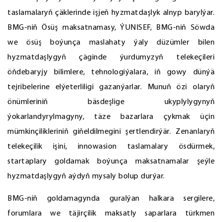
taslamalaryň çäklerinde işjeň hyzmatdaşlyk alnyp barylýar.
BMG-niň Ösüş maksatnamasy, ÝUNISEF, BMG-niň Söwda
we ösüş boýunça maslahaty ýaly düzümler bilen
hyzmatdaşlygyň çäginde ýurdumyzyň telekeçileri
öňdebaryjy bilimlere, tehnologiýalara, iň gowy dünýä
tejribelerine elýeterliligi gazanýarlar. Munuň özi olaryň
önümleriniň bäsdeşlige ukyplylygynyň
ýokarlandyrylmagyny, täze bazarlara çykmak üçin
mümkinçilikleriniň giňeldilmegini şertlendirýär. Zenanlaryň
telekeçilik işini, innowasion taslamalary ösdürmek,
startaplary goldamak boýunça maksatnamalar şeýle
hyzmatdaşlygyň aýdyň mysaly bolup durýar.
BMG-niň goldamagynda guralýan halkara sergilere,
forumlara we täjirçilik maksatly saparlara türkmen