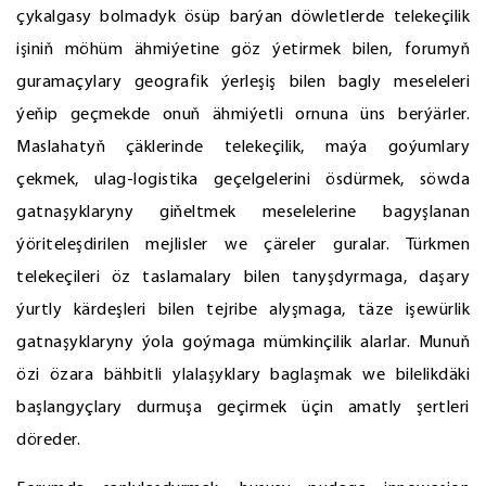
çykalgasy bolmadyk ösüp barýan döwletlerde telekeçilik
işiniň möhüm ähmiýetine göz ýetirmek bilen, forumyň
guramaçylary geografik ýerleşiş bilen bagly meseleleri
ýeňip geçmekde onuň ähmiýetli ornuna üns berýärler.
Maslahatyň çäklerinde telekeçilik, maýa goýumlary
çekmek, ulag-logistika geçelgelerini ösdürmek, söwda
gatnaşyklaryny giňeltmek meselelerine bagyşlanan
ýöriteleşdirilen mejlisler we çäreler guralar. Türkmen
telekeçileri öz taslamalary bilen tanyşdyrmaga, daşary
ýurtly kärdeşleri bilen tejribe alyşmaga, täze işewürlik
gatnaşyklaryny ýola goýmaga mümkinçilik alarlar. Munuň
özi özara bähbitli ylalaşyklary baglaşmak we bilelikdäki
başlangyçlary durmuşa geçirmek üçin amatly şertleri
döreder.