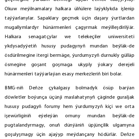
Okuw meýilnamalary halkara ülňülere laýyklykda işlenip
taýýarlanylar. Sapaklary geçmek üçin daşary ýurtlardan
mugallymlardyr hünärmenleri çagyrmak meýilleşdirilýär.
Halkara senagatçylar we telekeçiler uniwersiteti
ykdysadyýetiň hususy pudagynyň mundan beýläk-de
ösdürilmegine itergi bermäge, ýurdumyzyň durnukly gülläp
ösmegine goşant goşmaga ukyply ýokary derejeli
hünärmenleri taýýarlaýan esasy merkezleriň biri bolar.
BMG-niň Deňze çykalgasy bolmadyk ösüp barýan
döwletler boýunça üçünji maslahatynyň çäginde guraljak
hususy pudagyň forumy hem ýurdumyzyň kiçi we orta
işewürliginiň eýeleýän ornuny mundan beýläk-de
pugtalandyrmagy, onuň dünýäniň üpjünçilik ulgamyna
goşulyşmagy üçin ajaýyp meýdançany hödürlär. Deňze