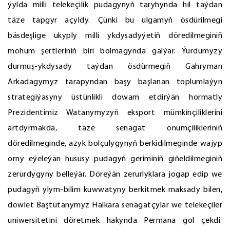
ýylda milli telekeçilik pudagynyň taryhynda hil taýdan
täze tapgyr açyldy. Çünki bu ulgamyň ösdürilmegi
bäsdeşlige ukyply milli ykdysadyýetiň döredilmeginiň
möhüm şertleriniň biri bolmagynda galýar. Ýurdumyzy
durmuş-ykdysady taýdan ösdürmegiň Gahryman
Arkadagymyz tarapyndan başy başlanan toplumlaýyn
strategiýasyny üstünlikli dowam etdirýän hormatly
Prezidentimiz Watanymyzyň eksport mümkinçiliklerini
artdyrmakda, täze senagat önümçilikleriniň
döredilmeginde, azyk bolçulygynyň berkidilmeginde wajyp
orny eýeleýän hususy pudagyň geriminiň giňeldilmeginiň
zerurdygyny belleýär. Döreýän zerurlyklara jogap edip we
pudagyň ylym-bilim kuwwatyny berkitmek maksady bilen,
döwlet Baştutanymyz Halkara senagatçylar we telekeçiler
uniwersitetini döretmek hakynda Permana gol çekdi.