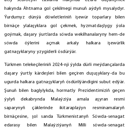
atly sebitleýin taslama hakynda özara düşünişmek
hakynda Ähtnama gol çekilmegi munuň aýdyň mysalydyr.
Ýurdumyz dünýä döwletleriniň işewür toparlary bilen
birnäçe ylalaşyklara gol çekmek, hyzmatdaşlygy ýola
goýmak, daşary ýurtlarda söwda wekilhanalaryny hem-de
söwda öýlerini açmak arkaly halkara işewürlik
gatnaşyklaryny yzygiderli ösdürýär.
Türkmen telekeçileriniň 2024-nji ýylda dürli meýdançalarda
daşary ýurtly kärdeşleri bilen geçiren duşuşyklary-da bu
ugurda halkara gatnaşyklaryň ösdürilýändigini subut edýär.
Şunuň bilen baglylykda, hormatly Prezidentimiziň geçen
ýylyň dekabrynda Malaýziýa amala aşyran resmi
saparynyň çäklerinde ikitaraplaýyn resminamalaryň
birnäçesine, şol sanda Türkmenistanyň Söwda-senagat
edarasy bilen Malaýziýanyň Milli söwda-senagat