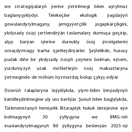
we strategiýalaryň ýerine ýetirilmegi bilen aýrylmaz
baglanyşyklydyr. Telekeçiler ekologik ýagdaýyň
gowulandyrylmagyny, jemgyýetçilik jogapkärçiligini,
ykdysady ösüşi şertlendirýän taslamalary durmuşa geçirip,
alyp barýan işlerine durnukly ösüş ýörelgelerini
ornaşdyrmagy barha işjeňleşdirýärler. Şeýlelikde, hususy
pudak diňe bir ykdysady ösüşiň çeşmesi bolman, eýsem,
ýurdumyzyň uzak möhletleýin ösüş maksatlaryna
ýetmeginde-de möhüm hyzmatdaş bolup çykyş edýär.
Döwrüň talaplaryna laýyklykda, ylym-bilim binýadynyň
kämilleşdirilmegine uly üns berilýär. Şunuň bilen baglylykda,
Türkmenistanyň hemişelik Bitaraplyk hukuk derejesine eýe
bolmagynyň 30 ýyllygyna we BMG-niň
esaslandyrylmagynyň 80 ýyllygyna beslenýän 2025-nji