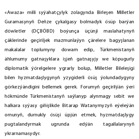
«Awaza» milli syýahatçylyk zolagynda Birleşen Milletler
Guramasynyň Deňze çykalgasy bolmadyk ösüp barýan
döwletler (DÇBÖBD) boýunça üçünji maslahatynyň
çäklerinde geçiriljek mazmunlaýyn çärelere bagyşlanan
makalalar toplumyny dowam edip, Türkmenistanyň
ählumumy gatnaşyklara işjeň gatnaşyjy we köpugurly
diplomatik ýörelgelere ygrarly bolup, Milletler Bileleşigi
bilen hyzmatdaşlygynyň yzygiderli ösüş ýolundadygyny
görkezýändigini bellemek gerek. Forumyň geçirilýän ýeri
hökmünde Türkmenistanyň saýlanyp alynmagy sebit we
halkara syýasy giňişlikde Bitarap Watanymyzyň eýeleýän
ornunyň, durnukly ösüşi üpjün etmek, hyzmatdaşlygy
pugtalandyrmak ugrunda edýän tagallalarynyň
ykrarnamasydyr.