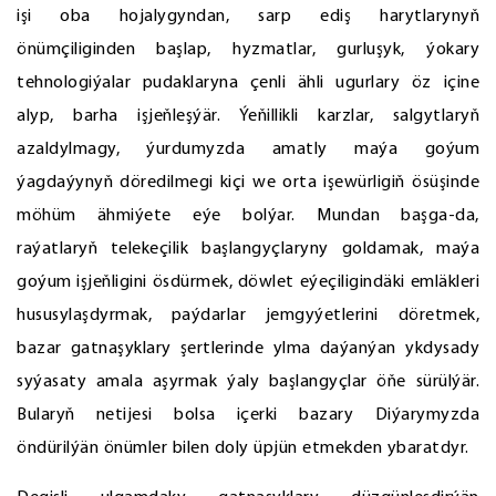
işi oba hojalygyndan, sarp ediş harytlarynyň
önümçiliginden başlap, hyzmatlar, gurluşyk, ýokary
tehnologiýalar pudaklaryna çenli ähli ugurlary öz içine
alyp, barha işjeňleşýär. Ýeňillikli karzlar, salgytlaryň
azaldylmagy, ýurdumyzda amatly maýa goýum
ýagdaýynyň döredilmegi kiçi we orta işewürligiň ösüşinde
möhüm ähmiýete eýe bolýar. Mundan başga-da,
raýatlaryň telekeçilik başlangyçlaryny goldamak, maýa
goýum işjeňligini ösdürmek, döwlet eýeçiligindäki emläkleri
hususylaşdyrmak, paýdarlar jemgyýetlerini döretmek,
bazar gatnaşyklary şertlerinde ylma daýanýan ykdysady
syýasaty amala aşyrmak ýaly başlangyçlar öňe sürülýär.
Bularyň netijesi bolsa içerki bazary Diýarymyzda
öndürilýän önümler bilen doly üpjün etmekden ybaratdyr.