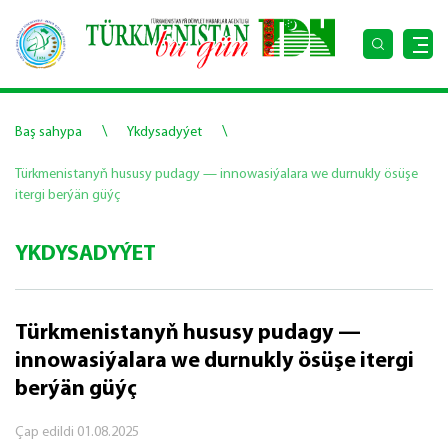
\
\
Baş sahypa
Ykdysadyýet
Türkmenistanyň hususy pudagy — innowasiýalara we durnukly ösüşe
itergi berýän güýç
YKDYSADYÝET
Türkmenistanyň hususy pudagy —
innowasiýalara we durnukly ösüşe itergi
berýän güýç
Çap edildi
01.08.2025