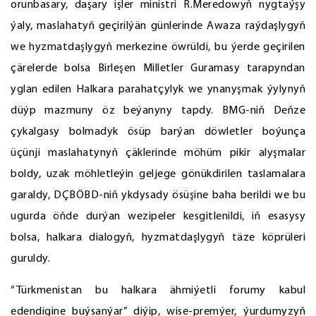
orunbasary, daşary işler ministri R.Meredowyň nygtaýşy
ýaly, maslahatyň geçirilýän günlerinde Awaza raýdaşlygyň
we hyzmatdaşlygyň merkezine öwrüldi, bu ýerde geçirilen
çärelerde bolsa Birleşen Milletler Guramasy tarapyndan
yglan edilen Halkara parahatçylyk we ynanyşmak ýylynyň
düýp mazmuny öz beýanyny tapdy. BMG-niň Deňze
çykalgasy bolmadyk ösüp barýan döwletler boýunça
üçünji maslahatynyň çäklerinde möhüm pikir alyşmalar
boldy, uzak möhletleýin geljege gönükdirilen taslamalara
garaldy, DÇBÖBD-niň ykdysady ösüşine baha berildi we bu
ugurda öňde durýan wezipeler kesgitlenildi, iň esasysy
bolsa, halkara dialogyň, hyzmatdaşlygyň täze köprüleri
guruldy.
“Türkmenistan bu halkara ähmiýetli forumy kabul
edendigine buýsanýar” diýip, wise-premýer, ýurdumyzyň