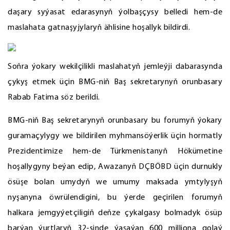
daşary syýasat edarasynyň ýolbaşçysy belledi hem-de
maslahata gatnaşyjylaryň ählisine hoşallyk bildirdi.
Soňra ýokary wekilçilikli maslahatyň jemleýji dabarasynda
çykyş etmek üçin BMG-niň Baş sekretarynyň orunbasary
Rabab Fatima söz berildi.
BMG-niň Baş sekretarynyň orunbasary bu forumyň ýokary
guramaçylygy we bildirilen myhmansöýerlik üçin hormatly
Prezidentimize hem-de Türkmenistanyň Hökümetine
hoşallygyny beýan edip, Awazanyň DÇBÖBD üçin durnukly
ösüşe bolan umydyň we umumy maksada ymtylyşyň
nyşanyna öwrülendigini, bu ýerde geçirilen forumyň
halkara jemgyýetçiligiň deňze çykalgasy bolmadyk ösüp
barýan ýurtlaryň 32-sinde ýaşaýan 600 milliona golaý