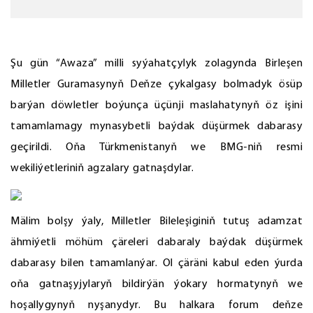
Şu gün “Awaza” milli syýahatçylyk zolagynda Birleşen
Milletler Guramasynyň Deňze çykalgasy bolmadyk ösüp
barýan döwletler boýunça üçünji maslahatynyň öz işini
tamamlamagy mynasybetli baýdak düşürmek dabarasy
geçirildi. Oňa Türkmenistanyň we BMG-niň resmi
wekiliýetleriniň agzalary gatnaşdylar.
Mälim bolşy ýaly, Milletler Bileleşiginiň tutuş adamzat
ähmiýetli möhüm çäreleri dabaraly baýdak düşürmek
dabarasy bilen tamamlanýar. Ol çäräni kabul eden ýurda
oňa gatnaşyjylaryň bildirýän ýokary hormatynyň we
hoşallygynyň nyşanydyr. Bu halkara forum deňze