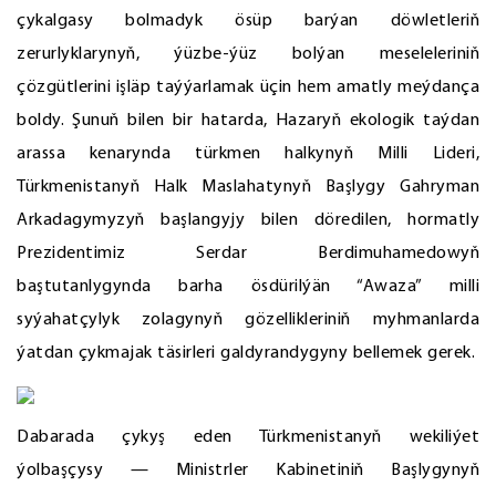
çykalgasy bolmadyk ösüp barýan döwletleriň
zerurlyklarynyň, ýüzbe-ýüz bolýan meseleleriniň
çözgütlerini işläp taýýarlamak üçin hem amatly meýdança
boldy. Şunuň bilen bir hatarda, Hazaryň ekologik taýdan
arassa kenarynda türkmen halkynyň Milli Lideri,
Türkmenistanyň Halk Maslahatynyň Başlygy Gahryman
Arkadagymyzyň başlangyjy bilen döredilen, hormatly
Prezidentimiz Serdar Berdimuhamedowyň
baştutanlygynda barha ösdürilýän “Awaza” milli
syýahatçylyk zolagynyň gözellikleriniň myhmanlarda
ýatdan çykmajak täsirleri galdyrandygyny bellemek gerek.
Dabarada çykyş eden Türkmenistanyň wekiliýet
ýolbaşçysy — Ministrler Kabinetiniň Başlygynyň