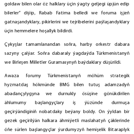
goldaw bilen olar öz halklary üçin ýagty geljegi üpjün edip
bilerler” diýip, Rabab Fatima belledi we foruma işjeň
gatnaşandyklary, pikirlerini we tejribelerini paýlaşandyklary
üçin hemmelere hoşallyk bildirdi.
Çykyşlar tamamlanandan soňra, harby orkestr dabara
sazyny çalýar. Soňra dabaraly ýagdaýda Türkmenistanyň
we Birleşen Milletler Guramasynyň baýdaklary düşürildi.
Awaza forumy Türkmenistanyň möhüm strategik
hyzmatdaş hökmünde BMG bilen tutuş adamzadyň
abadançylygyna we durnukly ösüşine gönükdirilen
ählumumy başlangyçlary iş ýüzünde durmuşa
geçirýändiginiň nobatdaky beýany boldy. On ýyldan bir
gezek geçirilýän halkara ähmiýetli maslahatyň çäklerinde
öňe sürlen başlangyçlar ýurdumyzyň hemişelik Bitaraplyk