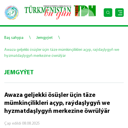
\
\
Baş sahypa
Jemgyýet
Awaza geljekki ösüşler üçin täze mümkinçilikleri açyp, raýdaşlygyň we
hyzmatdaşlygyň merkezine öwrülýär
JEMGYÝET
Awaza geljekki ösüşler üçin täze
mümkinçilikleri açyp, raýdaşlygyň we
hyzmatdaşlygyň merkezine öwrülýär
Çap edildi
08.08.2025