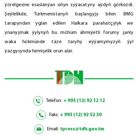
ýörelgesine esaslanýan oňyn syýasatyny aýdyň görkezdi.
Şeýlelikde, Türkmenistanyň başlangyjy bilen BMG
tarapyndan yglan edilen Halkara parahatçylyk we
ynanyşmak ýylynyň bu möhüm ähmiýetli forumy şanly
waka hökmünde täze taryhy eýýamymyzyň ýyl
ýazgysynda hemişelik orun alar.
Telefon:
+ 993 (12) 92 12 12
Faks:
+ 993 (12) 92 52 30
Email:
tpress@tdh.gov.tm