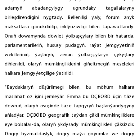
adamyň abadançylygy ugrundaky tagallalaryny
birleşdirendigini nygtady. Bellenilişi ýaly, forum anyk
maksatlara gönükdirilip, inklýuziwligi bilen tapawutlandy.
Onuň dowamynda döwlet ýolbaşçylary bilen bir hatarda,
parlamentarileriň, hususy pudagyň, raýat jemgyýetiniň
wekilleriniň, ýaşlaryň, zenan ýolbaşçylaryň çykyşlary
diňlenildi, olaryň mümkinçiliklerini giňeltmegiň meseleleri
halkara jemgyýetçilige ýetirildi.
“Baýdaklaryň düşürilmegi bilen, bu möhüm halkara
maslahat öz işini jemleýär. Emma bu DÇBÖBD üçin täze
döwrüň, olaryň ösüşinde täze tapgyryň başlanýandygyny
aňladýar. DÇBÖBD geografik taýdan çäkli mümkinçiliklere
eýe bolsalar-da, olaryň ykdysady mümkinçilikleri çäksizdir.
Dogry hyzmatdaşlyk, dogry maýa goýumlar we dogry