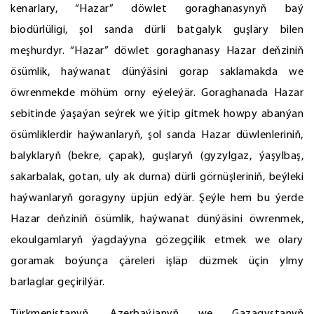
kenarlary, “Hazar” döwlet goraghanasynyň baý
biodürlüligi, şol sanda dürli batgalyk guşlary bilen
meşhurdyr. “Hazar” döwlet goraghanasy Hazar deňziniň
ösümlik, haýwanat dünýäsini gorap saklamakda we
öwrenmekde möhüm orny eýeleýär. Goraghanada Hazar
sebitinde ýaşaýan seýrek we ýitip gitmek howpy abanýan
ösümliklerdir haýwanlaryň, şol sanda Hazar düwlenleriniň,
balyklaryň (bekre, çapak), guşlaryň (gyzylgaz, ýaşylbaş,
sakarbalak, gotan, uly ak durna) dürli görnüşleriniň, beýleki
haýwanlaryň goragyny üpjün edýär. Şeýle hem bu ýerde
Hazar deňziniň ösümlik, haýwanat dünýäsini öwrenmek,
ekoulgamlaryň ýagdaýyna gözegçilik etmek we olary
goramak boýunça çäreleri işläp düzmek üçin ylmy
barlaglar geçirilýär.