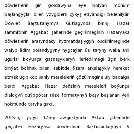
döwletleriň giň goldawyna eýe bolýan möhüm
başlangyçlar bilen yzygiderli çykyş edýändigi bellenilýär.
Döwlet Baştutanymyz Gutlagynda birinji Hazar
sammitiniň Aşgabat şäherinde geçirilmeginiň Hazarýaka
döwletleriň arasyndaky hyzmatdaşlygyň ösdürilmeginde
wajyp ädim bolandygyny nygtaýar. Bu taryhy waka ähli
ugurlar boýunça gatnaşyklaryň ilerledilmegi üçin berk
binýat bolmak bilen, sebitde özara arkalaşykly hereket
etmek üçin köp sanly meseleleriň çözülmegine uly badalga
berdi. Aşgabat Hazar deňziniň meseleleri boýunça
dialogyň düýpgöter täze formatynyň başy başlanan ýeri
hökmünde taryha girdi.
2018-nji ýylyň 12-nji awgustynda Aktau şäherinde
geçirilen Hazarýaka döwletleriň Baştutanlarynyň V