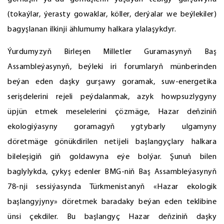
(tokaýlar, ýerasty gowaklar, köller, derýalar we beýlekiler)
bagyşlanan ilkinji ählumumy halkara ylalaşykdyr.
Ýurdumyzyň Birleşen Milletler Guramasynyň Baş
Assambleýasynyň, beýleki iri forumlaryň münberinden
beýan eden daşky gurşawy goramak, suw-energetika
serişdelerini rejeli peýdalanmak, azyk howpsuzlygyny
üpjün etmek meselelerini çözmäge, Hazar deňziniň
ekologiýasyny goramagyň ygtybarly ulgamyny
döretmäge gönükdirilen netijeli başlangyçlary halkara
bileleşigiň giň goldawyna eýe bolýar. Şunuň bilen
baglylykda, çykyş edenler BMG-niň Baş Assambleýasynyň
78-nji sessiýasynda Türkmenistanyň «Hazar ekologik
başlangyjyny» döretmek baradaky beýan eden teklibine
ünsi çekdiler. Bu başlangyç Hazar deňziniň daşky