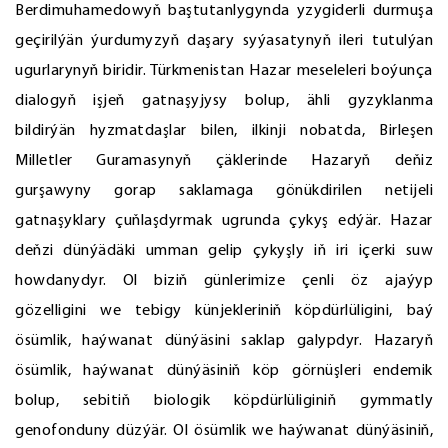
Berdimuhamedowyň baştutanlygynda yzygiderli durmuşa
geçirilýän ýurdumyzyň daşary syýasatynyň ileri tutulýan
ugurlarynyň biridir. Türkmenistan Hazar meseleleri boýunça
dialogyň işjeň gatnaşyjysy bolup, ähli gyzyklanma
bildirýän hyzmatdaşlar bilen, ilkinji nobatda, Birleşen
Milletler Guramasynyň çäklerinde Hazaryň deňiz
gurşawyny gorap saklamaga gönükdirilen netijeli
gatnaşyklary çuňlaşdyrmak ugrunda çykyş edýär. Hazar
deňzi dünýädäki umman gelip çykyşly iň iri içerki suw
howdanydyr. Ol biziň günlerimize çenli öz ajaýyp
gözelligini we tebigy künjekleriniň köpdürlüligini, baý
ösümlik, haýwanat dünýäsini saklap galypdyr. Hazaryň
ösümlik, haýwanat dünýäsiniň köp görnüşleri endemik
bolup, sebitiň biologik köpdürlüliginiň gymmatly
genofonduny düzýär. Ol ösümlik we haýwanat dünýäsiniň,