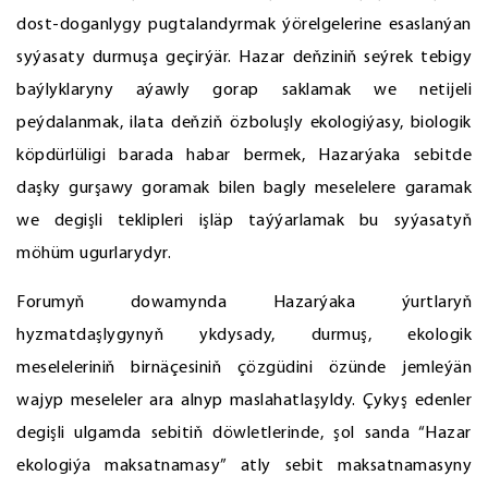
dost-doganlygy pugtalandyrmak ýörelgelerine esaslanýan
syýasaty durmuşa geçirýär. Hazar deňziniň seýrek tebigy
baýlyklaryny aýawly gorap saklamak we netijeli
peýdalanmak, ilata deňziň özboluşly ekologiýasy, biologik
köpdürlüligi barada habar bermek, Hazarýaka sebitde
daşky gurşawy goramak bilen bagly meselelere garamak
we degişli teklipleri işläp taýýarlamak bu syýasatyň
möhüm ugurlarydyr.
Forumyň dowamynda Hazarýaka ýurtlaryň
hyzmatdaşlygynyň ykdysady, durmuş, ekologik
meseleleriniň birnäçesiniň çözgüdini özünde jemleýän
wajyp meseleler ara alnyp maslahatlaşyldy. Çykyş edenler
degişli ulgamda sebitiň döwletlerinde, şol sanda “Hazar
ekologiýa maksatnamasy” atly sebit maksatnamasyny