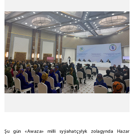
Şu gün «Awaza» milli syýahatçylyk zolagynda Hazar