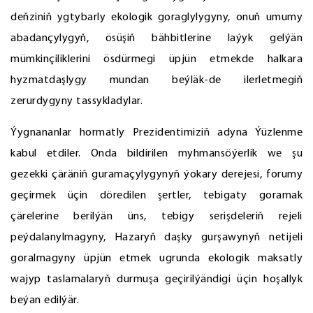
deňziniň ygtybarly ekologik goraglylygyny, onuň umumy
abadançylygyň, ösüşiň bähbitlerine laýyk gelýän
mümkinçiliklerini ösdürmegi üpjün etmekde halkara
hyzmatdaşlygy mundan beýläk-de ilerletmegiň
zerurdygyny tassykladylar.
Ýygnananlar hormatly Prezidentimiziň adyna Ýüzlenme
kabul etdiler. Onda bildirilen myhmansöýerlik we şu
gezekki çäräniň guramaçylygynyň ýokary derejesi, forumy
geçirmek üçin döredilen şertler, tebigaty goramak
çärelerine berilýän üns, tebigy serişdeleriň rejeli
peýdalanylmagyny, Hazaryň daşky gurşawynyň netijeli
goralmagyny üpjün etmek ugrunda ekologik maksatly
wajyp taslamalaryň durmuşa geçirilýändigi üçin hoşallyk
beýan edilýär.