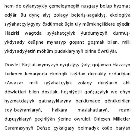
hem-de oýlanyşykly çemeleşmegiň nusgasy bolup hyzmat
edýär. Bu dynç alyş zolagy bejeriş-sagaldyş, ekologiýa
syýahatçylygyny ösdürmek üçin uly mümkinçiliklere eýedir.
Häzirki wagtda syýahatçylyk ýurdumyzyň durmuş-
ykdysady ösüşine mynasyp goşant goşmak bilen, milli
ykdysadyýetiň möhüm pudaklarynyň birine öwrülýär.
Döwlet Baştutanymyzyň nygtaýşy ýaly, gojaman Hazaryň
türkmen kenarynda ekologik taýdan durnukly ösdürilýän
«Awaza» milli syýahatçylyk zolagy dünýäniň ähli
döwletleri bilen dostluk, hoşniýetli goňşuçylyk we oňyn
hyzmatdaşlyk gatnaşyklaryny berkitmäge gönükdirilen
toý-baýramlaryň, halkara maslahatlaryň, resmi
duşuşyklaryň geçirilýän ýerine öwrüldi. Birleşen Milletler
Guramasynyň Deňze çykalgasy bolmadyk ösüp barýan