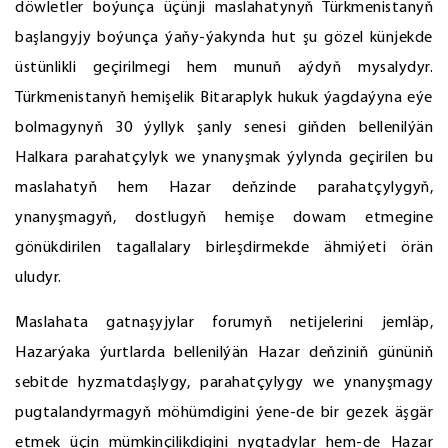
döwletler boýunça üçünji maslahatynyň Türkmenistanyň
başlangyjy boýunça ýaňy-ýakynda hut şu gözel künjekde
üstünlikli geçirilmegi hem munuň aýdyň mysalydyr.
Türkmenistanyň hemişelik Bitaraplyk hukuk ýagdaýyna eýe
bolmagynyň 30 ýyllyk şanly senesi giňden bellenilýän
Halkara parahatçylyk we ynanyşmak ýylynda geçirilen bu
maslahatyň hem Hazar deňzinde parahatçylygyň,
ynanyşmagyň, dostlugyň hemişe dowam etmegine
gönükdirilen tagallalary birleşdirmekde ähmiýeti örän
uludyr.
Maslahata gatnaşyjylar forumyň netijelerini jemläp,
Hazarýaka ýurtlarda bellenilýän Hazar deňziniň gününiň
sebitde hyzmatdaşlygy, parahatçylygy we ynanyşmagy
pugtalandyrmagyň möhümdigini ýene-de bir gezek äşgär
etmek üçin mümkinçilikdigini nygtadylar hem-de Hazar