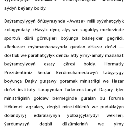
syýasatynyň üstünliklere beslenýändiginiň nobatdaky
aýdyň beýany boldy.
Baýramçylygyň öňüsyrasynda «Awaza» milli syýahatçylyk
zolagyndaky «Hasyl» dynç alyş we sagaldyş merkezinde
sportuň dürli görnüşleri boýunça bäsleşikler geçirildi.
«Berkarar» myhmanhanasynda guralan «Hazar deňzi —
dostluk we parahatçylyk deňzi» atly ylmy-amaly maslahat
baýramçylygyň esasy çäresi boldy. Hormatly
Prezidentimiz Serdar Berdimuhamedowyň tabşyrygy
boýunça Daşky gurşawy goramak ministrligi we Hazar
deňzi instituty tarapyndan Türkmenistanyň Daşary işler
ministrliginiň goldaw bermeginde guralan bu foruma
Hökümet agzalary, degişli ministrlikleriň we pudaklaýyn
dolandyryş edaralarynyň ýolbaşçylarydyr wekilleri,
ýurdumyzyň degişli düzümleriniň we ylmy