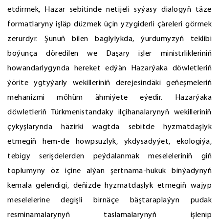
etdirmek, Hazar sebitinde netijeli syýasy dialogyň täze
formatlaryny işläp düzmek üçin yzygiderli çäreleri görmek
zerurdyr. Şunuň bilen baglylykda, ýurdumyzyň teklibi
boýunça döredilen we Daşary işler ministrlikleriniň
howandarlygynda hereket edýän Hazarýaka döwletleriň
ýörite ygtyýarly wekilleriniň derejesindäki geňeşmeleriň
mehanizmi möhüm ähmiýete eýedir. Hazarýaka
döwletleriň Türkmenistandaky ilçihanalarynyň wekilleriniň
çykyşlarynda häzirki wagtda sebitde hyzmatdaşlyk
etmegiň hem-de howpsuzlyk, ykdysadyýet, ekologiýa,
tebigy serişdelerden peýdalanmak meseleleriniň giň
toplumyny öz içine alýan şertnama-hukuk binýadynyň
kemala gelendigi, deňizde hyzmatdaşlyk etmegiň wajyp
meselelerine degişli birnäçe bäştaraplaýyn pudak
resminamalarynyň taslamalarynyň işlenip