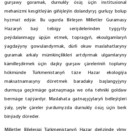
gurşawy goramak, durnukly ösüş üçin institusional
mehanizmi kesgitleýän giňişleýin dolandyryş gurluşy bolup
hyzmat edýär. Bu ugurda Birleşen Milletler Guramasy
Hazaryň baý tebigy serişdelerinden tygşytly
peýdalanmagy üpjün etmek, topragyň, ekoulgamlaryň
ýagdaýyny gowulandyrmak, dürli okuw maslahatlaryny
guramak arkaly mümkinçilikleri artdyrmak ulgamlaryny
kämilleşdirmek üçin daşky gurşaw çäreleriniň toplumy
hökmünde Türkmenistanyň täze Hazar ekologiýa
maksatnamasyny döretmek baradaky başlangyjyny
durmuşa geçirmäge gatnaşmaga we oňa tehniki goldaw
bermäge taýýardyr. Maslahata gatnaşyjylaryň belleýişleri
ýaly, şeýle çäreler ýurdumyzda durnukly ösüş üçin berk
binýady döreder.
Milletler Bileleşigi Türkmenistanyň Hazar deňzinde ylmy