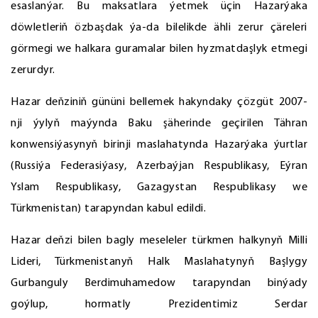
esaslanýar. Bu maksatlara ýetmek üçin Hazarýaka
döwletleriň özbaşdak ýa-da bilelikde ähli zerur çäreleri
görmegi we halkara guramalar bilen hyzmatdaşlyk etmegi
zerurdyr.
Hazar deňziniň gününi bellemek hakyndaky çözgüt 2007-
nji ýylyň maýynda Baku şäherinde geçirilen Tähran
konwensiýasynyň birinji maslahatynda Hazarýaka ýurtlar
(Russiýa Federasiýasy, Azerbaýjan Respublikasy, Eýran
Yslam Respublikasy, Gazagystan Respublikasy we
Türkmenistan) tarapyndan kabul edildi.
Hazar deňzi bilen bagly meseleler türkmen halkynyň Milli
Lideri, Türkmenistanyň Halk Maslahatynyň Başlygy
Gurbanguly Berdimuhamedow tarapyndan binýady
goýlup, hormatly Prezidentimiz Serdar