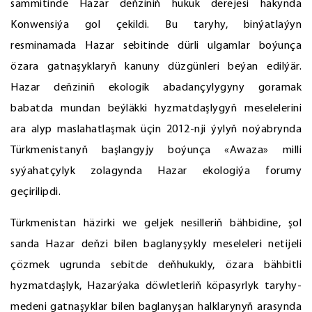
sammitinde Hazar deňziniň hukuk derejesi hakynda
Konwensiýa gol çekildi. Bu taryhy, binýatlaýyn
resminamada Hazar sebitinde dürli ulgamlar boýunça
özara gatnaşyklaryň kanuny düzgünleri beýan edilýär.
Hazar deňziniň ekologik abadançylygyny goramak
babatda mundan beýläkki hyzmatdaşlygyň meselelerini
ara alyp maslahatlaşmak üçin 2012-nji ýylyň noýabrynda
Türkmenistanyň başlangyjy boýunça «Awaza» milli
syýahatçylyk zolagynda Hazar ekologiýa forumy
geçirilipdi.
Türkmenistan häzirki we geljek nesilleriň bähbidine, şol
sanda Hazar deňzi bilen baglanyşykly meseleleri netijeli
çözmek ugrunda sebitde deňhukukly, özara bähbitli
hyzmatdaşlyk, Hazarýaka döwletleriň köpasyrlyk taryhy-
medeni gatnaşyklar bilen baglanyşan halklarynyň arasynda