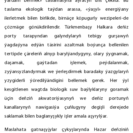
ýardam bermek» taslamasyna aýratyn üns çekildi. Bu
taslama ekologik taýdan arassa, «ýaşyl» energiýany
ilerletmek bilen birlikde, birnäçe köpugurly wezipeleri-de
çözmäge gönükdirilendir. Türkmenbaşy Halkara deňiz
porty tarapyndan galyndylaryň tebigy gurşawyň
ýagdaýyna edýän täsirini azaltmak boýunça bellenilen
tertipde çäreleriň alnyp barylýandygyny, olary ýygnamak,
daşamak, gaýtadan işlemek, peýdalanmak,
zyýansyzlandyrmak we ýerleşdirmek baradaky ýazgylaryň
yzygiderli ýöredilýändigini bellemek gerek. Her ýyl
kesgitlenen wagtda biologik suw baýlyklaryny goramak
üçin deňziň akwatoriýasynyň we deňiz portunyň
kanallarynyň nawigasiýa çuňlugyny degişli derejede
saklamak bilen baglanyşykly işler amala aşyrylýar.
Maslahata gatnaşyjylar çykyşlarynda Hazar deňziniň