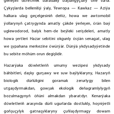
geňeşini döretmek baradaky başlangyçlary öňe sürdi.
Çykyşlarda bellenilişi ýaly, Ýewropa — Kawkaz — Aziýa
halkara ulag geçelgesiniň deňiz, howa we awtomobil
ýollarynyň çatrygynda amatly çäkde ýerleşen, örän baý
uglewodorod, balyk hem-de beýleki serişdeleri, amatly
howa şertleri Hazar sebitini okgunly ösýän senagat, ulag
we şypahana merkezine öwürýär. Dünýä ykdysadyýetinde
bu sebite möhüm orun degişlidir.
Hazarýaka döwletleriň umumy wezipesi ykdysady
bähbitleri, daşky gurşawy we suw baýlyklaryny, Hazaryň
biologik dürlüligini goramak zerurlygy bilen
utgaşdyrmakdan, gowşak ekologik deňagramlylygyň
bozulmagynyň öňüni almakdan ybaratdyr. Kenarýaka
döwletleriň arasynda dürli ugurlarda dostlukly, hoşniýetli
goňşuçylyk gatnaşyklaryny çuňlaşdyrmagy dowam