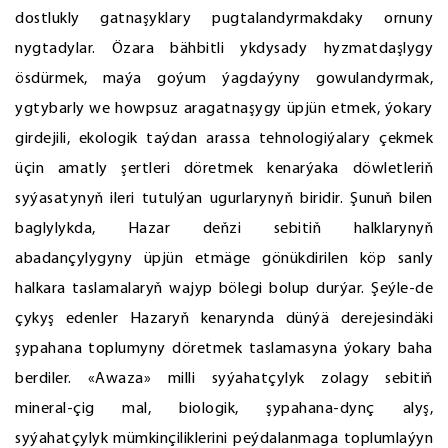
dostlukly gatnaşyklary pugtalandyrmakdaky ornuny
nygtadylar. Özara bähbitli ykdysady hyzmatdaşlygy
ösdürmek, maýa goýum ýagdaýyny gowulandyrmak,
ygtybarly we howpsuz aragatnaşygy üpjün etmek, ýokary
girdejili, ekologik taýdan arassa tehnologiýalary çekmek
üçin amatly şertleri döretmek kenarýaka döwletleriň
syýasatynyň ileri tutulýan ugurlarynyň biridir. Şunuň bilen
baglylykda, Hazar deňzi sebitiň halklarynyň
abadançylygyny üpjün etmäge gönükdirilen köp sanly
halkara taslamalaryň wajyp bölegi bolup durýar. Şeýle-de
çykyş edenler Hazaryň kenarynda dünýä derejesindäki
şypahana toplumyny döretmek taslamasyna ýokary baha
berdiler. «Awaza» milli syýahatçylyk zolagy sebitiň
mineral-çig mal, biologik, şypahana-dynç alyş,
syýahatçylyk mümkinçiliklerini peýdalanmaga toplumlaýyn