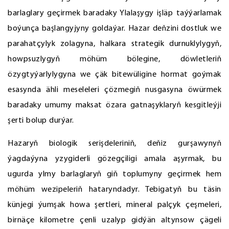
barlaglary geçirmek baradaky Ylalaşygy işläp taýýarlamak
boýunça başlangyjyny goldaýar. Hazar deňzini dostluk we
parahatçylyk zolagyna, halkara strategik durnuklylygyň,
howpsuzlygyň möhüm bölegine, döwletleriň
özygtyýarlylygyna we çäk bitewüligine hormat goýmak
esasynda ähli meseleleri çözmegiň nusgasyna öwürmek
baradaky umumy maksat özara gatnaşyklaryň kesgitleýji
şerti bolup durýar.
Hazaryň biologik serişdeleriniň, deňiz gurşawynyň
ýagdaýyna yzygiderli gözegçiligi amala aşyrmak, bu
ugurda ylmy barlaglaryň giň toplumyny geçirmek hem
möhüm wezipeleriň hataryndadyr. Tebigatyň bu täsin
künjegi ýumşak howa şertleri, mineral palçyk çeşmeleri,
birnäçe kilometre çenli uzalyp gidýän altynsow çägeli