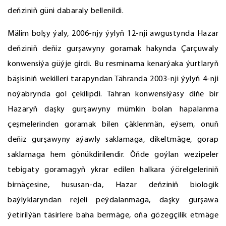
deňziniň güni dabaraly bellenildi.
Mälim bolşy ýaly, 2006-njy ýylyň 12-nji awgustynda Hazar
deňziniň deňiz gurşawyny goramak hakynda Çarçuwaly
konwensiýa güýje girdi. Bu resminama kenarýaka ýurtlaryň
bäşisiniň wekilleri tarapyndan Tähranda 2003-nji ýylyň 4-nji
noýabrynda gol çekilipdi. Tähran konwensiýasy diňe bir
Hazaryň daşky gurşawyny mümkin bolan hapalanma
çeşmelerinden goramak bilen çäklenmän, eýsem, onuň
deňiz gurşawyny aýawly saklamaga, dikeltmäge, gorap
saklamaga hem gönükdirilendir. Öňde goýlan wezipeler
tebigaty goramagyň ykrar edilen halkara ýörelgeleriniň
birnäçesine, hususan-da, Hazar deňziniň biologik
baýlyklaryndan rejeli peýdalanmaga, daşky gurşawa
ýetirilýän täsirlere baha bermäge, oňa gözegçilik etmäge