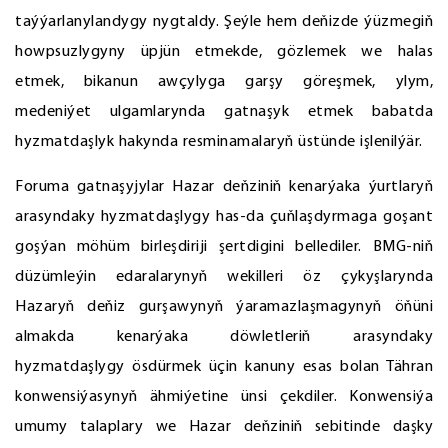
taýýarlanylandygy nygtaldy. Şeýle hem deňizde ýüzmegiň
howpsuzlygyny üpjün etmekde, gözlemek we halas
etmek, bikanun awçylyga garşy göreşmek, ylym,
medeniýet ulgamlarynda gatnaşyk etmek babatda
hyzmatdaşlyk hakynda resminamalaryň üstünde işlenilýär.
Foruma gatnaşyjylar Hazar deňziniň kenarýaka ýurtlaryň
arasyndaky hyzmatdaşlygy has-da çuňlaşdyrmaga goşant
goşýan möhüm birleşdiriji şertdigini bellediler. BMG-niň
düzümleýin edaralarynyň wekilleri öz çykyşlarynda
Hazaryň deňiz gurşawynyň ýaramazlaşmagynyň öňüni
almakda kenarýaka döwletleriň arasyndaky
hyzmatdaşlygy ösdürmek üçin kanuny esas bolan Tähran
konwensiýasynyň ähmiýetine ünsi çekdiler. Konwensiýa
umumy talaplary we Hazar deňziniň sebitinde daşky