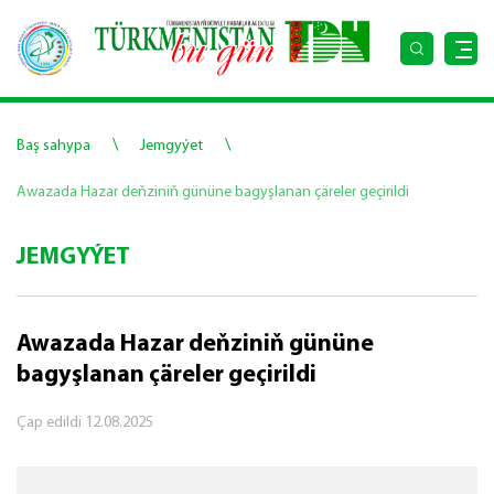
\
\
Baş sahypa
Jemgyýet
Awazada Hazar deňziniň gününe bagyşlanan çäreler geçirildi
JEMGYÝET
Awazada Hazar deňziniň gününe
bagyşlanan çäreler geçirildi
Çap edildi
12.08.2025