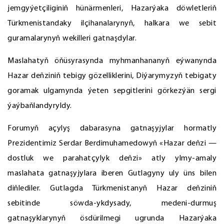
jemgyýetçiliginiň hünärmenleri, Hazarýaka döwletleriň
Türkmenistandaky ilçihanalarynyň, halkara we sebit
guramalarynyň wekilleri gatnaşdylar.
Maslahatyň öňüsyrasynda myhmanhananyň eýwanynda
Hazar deňziniň tebigy gözelliklerini, Diýarymyzyň tebigaty
goramak ulgamynda ýeten sepgitlerini görkezýän sergi
ýaýbaňlandyryldy.
Forumyň açylyş dabarasyna gatnaşyjylar hormatly
Prezidentimiz Serdar Berdimuhamedowyň «Hazar deňzi —
dostluk we parahatçylyk deňzi» atly ylmy-amaly
maslahata gatnaşyjylara iberen Gutlagyny uly üns bilen
diňlediler. Gutlagda Türkmenistanyň Hazar deňziniň
sebitinde söwda-ykdysady, medeni-durmuş
gatnaşyklarynyň ösdürilmegi ugrunda Hazarýaka