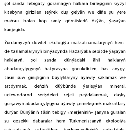
şol sanda Tebigaty goramagyň halkara birleşiginiň Gyzyl
kitabyna girizilen seýrek duş gelýän we diňe şu ýere
mahsus bolan köp sanly görnüşleriň ösýän, ýaşaýan
künjegidir.
Ýurdumyzyň döwlet ekologiýa maksatnamalarynyň hem-
de taslamalarynyň binýadynda Hazarýaka sebitde ýaşaýan
halklaryň, şol sanda dünýädäki ähli halklaryň
abadançylygynyň hatyrasyna gönükdirilen, has anygy,
täsin suw giňişliginiň baýlyklaryny aýawly saklamak we
artdyrmak, deňziň düýbünde ýerleşýän mineral,
uglewodorod serişdeleri rejeli peýdalanmak, daşky
gurşawyň abadançylygyna aýawly çemeleşmek maksatlary
durýar. Dünýäniň täsin tebigy «merjeniniň» şanyna guralan
şu gezekki dabaralar hem Türkmenistanyň ekologiýa