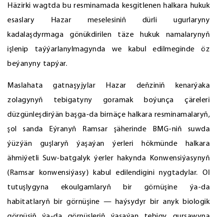
Häzirki wagtda bu resminamada kesgitlenen halkara hukuk
esaslary Hazar meselesiniň dürli ugurlaryny
kadalaşdyrmaga gönükdirilen täze hukuk namalarynyň
işlenip taýýarlanylmagynda we kabul edilmeginde öz
beýanyny tapýar.
Maslahata gatnaşyjylar Hazar deňziniň kenarýaka
zolagynyň tebigatyny goramak boýunça çäreleri
düzgünleşdirýän başga-da birnäçe halkara resminamalaryň,
şol sanda Eýranyň Ramsar şäherinde BMG-niň suwda
ýüzýän guşlaryň ýaşaýan ýerleri hökmünde halkara
ähmiýetli Suw-batgalyk ýerler hakynda Konwensiýasynyň
(Ramsar konwensiýasy) kabul edilendigini nygtadylar. Ol
tutuşlygyna ekoulgamlaryň bir görnüşine ýa-da
habitatlaryň bir görnüşine — haýsydyr bir anyk biologik
görnüşiň ýa-da görnüşleriň ýaşaýan tebigy gurşawyna