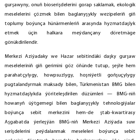
gurşawyny, onuň bioserişdelerini gorap saklamak, ekologik
meselelerini çözmek bilen baglanyşykly wezipeleriň giň
toplumy boýunça hünärmenleriň arasynda hyzmatdaşlyk
etmek üçin halkara meýdançany döretmäge
gönükdirilendir.
Merkezi Aziýadaky we Hazar sebitindäki daşky gurşaw
meseleleriniň giň gerimini göz öňünde tutup, şeýle hem
parahatçylygy, howpsuzlygy, hoşniýetli goňşuçylygy
pugtalandyrmak maksady bilen, Türkmenistan BMG bilen
hyzmatdaşlykda ýöriteleşdirilen düzümleri — BMG-niň
howanyň üýtgemegi bilen baglanyşykly tehnologiýalar
boýunça sebit merkezini hem-de ştab-kwartirasy
Aşgabatda ýerleşýän BMG-niň Merkezi Aziýada suw
serişdelerini peýdalanmak meseleleri boýunça sebit