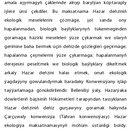
amala aşyrmagyň çäklerinde alnyp barylýan köptaraply
işlere ünsi çekdiler. Bu maksatnama Hazar deňziniň
ekologik meselelerini çözmäge, şol sanda ony
hapalanmadan, biologik baýlyklarynyň tükenmeginden
goramaga; häzirki meseleleri ýüze çykarmak we olaryň
gerimine baha bermek üçin deňizde gözlegleri geçirmäge;
hapalanma çeşmelerini ýüze çykarmaga; hapalanmanyň
derejesini peseltmek we biologik baýlyklary dikeltmek
arkaly Hazar deňzini halas etmek, onuň ekologik
ýagdaýyny gowulandyrmak baradaky Konwensiýany işläp
taýýarlamaga gönükdirilendir. Bellenilişi ýaly, Hazarýaka
döwletleriň bäşisiniň Hökümetleri tarapyndan tassyklanan
Hazar deňziniň deňiz gurşawyny goramak hakynda
Çarçuwaly konwensiýa (Tähran konwensiýasy) Hazar
ekologiýa maksatnamasynyň möhüm üstünligi boldy.