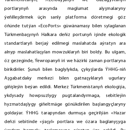
Türkmenistanyň, Azerbaýjanyň we Gazagystanyň
portlarynyň arasynda maglumat alyşmalaryny
ýeňilleşdirmek üçin sanly platforma döretmegi göz
öňünde tutýan «EcоPorts» güwänamasy bilen sylaglanan
Türkmenbaşynyň Halkara deňiz portunyň işinde ekologik
standartlaryň berjaý edilmegi maslahatda aýratyn ara
alnyp maslahatlaşylan mowzuklaryň biri boldy. Bu ulgam,
öz gezeginde, Ýewropanyň iri we häzirki zaman portlaryna
birikdiriler. Şunuň bilen baglylykda, çykyşlarda ÝHHG-niň
Aşgabatdaky merkezi bilen gatnaşyklaryň ugurlary
giňişleýin beýan edildi. Merkez Türkmenistanyň ekologiýa,
ykdysady howpsuzlygy pugtalandyrmaga, sebitleýin
hyzmatdaşlygy giňeltmäge gönükdirilen başlangyçlaryny
goldaýar. ÝHHG tarapyndan durmuşa geçirilýän «Hazar
deňzi sebitinde «ýaşyl» portlara we özara baglanyşyga