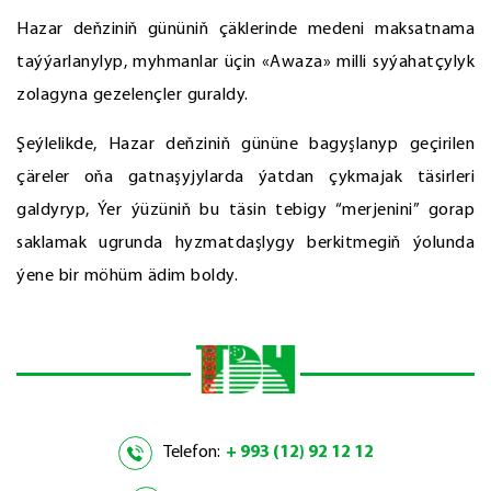
Hazar deňziniň gününiň çäklerinde medeni maksatnama
taýýarlanylyp, myhmanlar üçin «Awaza» milli syýahatçylyk
zolagyna gezelençler guraldy.
Şeýlelikde, Hazar deňziniň gününe bagyşlanyp geçirilen
çäreler oňa gatnaşyjylarda ýatdan çykmajak täsirleri
galdyryp, Ýer ýüzüniň bu täsin tebigy “merjenini” gorap
saklamak ugrunda hyzmatdaşlygy berkitmegiň ýolunda
ýene bir möhüm ädim boldy.
Telefon:
+ 993 (12) 92 12 12