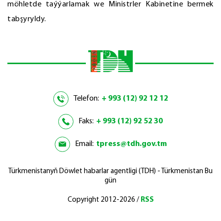
möhletde taýýarlamak we Ministrler Kabinetine bermek
tabşyryldy.
Telefon:
+ 993 (12) 92 12 12
Faks:
+ 993 (12) 92 52 30
Email:
tpress@tdh.gov.tm
Türkmenistanyň Döwlet habarlar agentligi (TDH) - Türkmenistan Bu
gün
Copyright 2012-2026 /
RSS