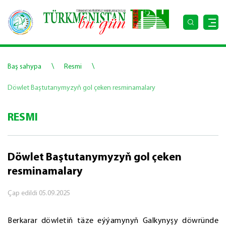
\
\
Baş sahypa
Resmi
Döwlet Baştutanymyzyň gol çeken resminamalary
RESMI
Döwlet Baştutanymyzyň gol çeken
resminamalary
Çap edildi
05.09.2025
Berkarar döwletiň täze eýýamynyň Galkynyşy döwründe