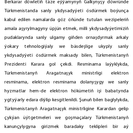
Berkarar döwletiň täze eýýamynyň Galkynyşy döwründe
Türkmenistanda sanly ykdysadyýeti ösdürmek boýunça
kabul edilen namalarda göz öňünde tutulan wezipeleriň
amala aşyrylmagyny üpjün etmek, milli ykdysadyýetimiziň
pudaklarynda sanly ulgamy giňden ornaşdyrmak arkaly
ýokary tehnologiýaly we bäsdeşlige ukyply sanly
ykdysadyýeti ösdürmek maksady bilen, Türkmenistanyň
Prezidenti Karara gol çekdi. Resminama laýyklykda,
Türkmenistanyň Aragatnaşyk ministrligi elektron
resminama, elektron resminama dolanyşygy we sanly
hyzmatlar hem-de elektron hökümetiň işi babatynda
ygtyýarly edara diýlip kesgitlenildi. Şunuň bilen baglylykda,
Türkmenistanyň Aragatnaşyk ministrligine Karardan gelip
çykýan üýtgetmeleri we goşmaçalary Türkmenistanyň
kanunçylygyna girizmek baradaky teklipleri bir aý