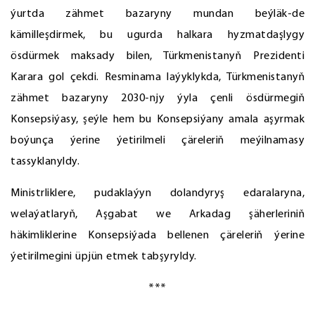
ýurtda zähmet bazaryny mundan beýläk-de
kämilleşdirmek, bu ugurda halkara hyzmatdaşlygy
ösdürmek maksady bilen, Türkmenistanyň Prezidenti
Karara gol çekdi. Resminama laýyklykda, Türkmenistanyň
zähmet bazaryny 2030-njy ýyla çenli ösdürmegiň
Konsepsiýasy, şeýle hem bu Konsepsiýany amala aşyrmak
boýunça ýerine ýetirilmeli çäreleriň meýilnamasy
tassyklanyldy.
Ministrliklere, pudaklaýyn dolandyryş edaralaryna,
welaýatlaryň, Aşgabat we Arkadag şäherleriniň
häkimliklerine Konsepsiýada bellenen çäreleriň ýerine
ýetirilmegini üpjün etmek tabşyryldy.
***