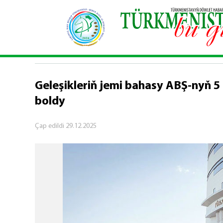
Baş sahypa
\
Ykdysadyýet
\
Geleşikleriň jemi b
YKDYSADYÝET
Geleşikleriň jemi bahasy ABŞ-nyň 5
boldy
Çap edildi
29.12.2025