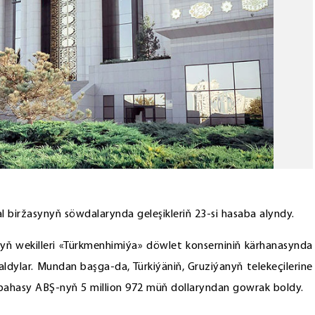
biržasynyň söwdalarynda geleşikleriň 23-si hasaba alyndy.
ň wekilleri «Türkmenhimiýa» döwlet konserniniň kärhanasynda
ldylar. Mundan başga-da, Türkiýäniň, Gruziýanyň telekeçilerine
mi bahasy ABŞ-nyň 5 million 972 müň dollaryndan gowrak boldy.