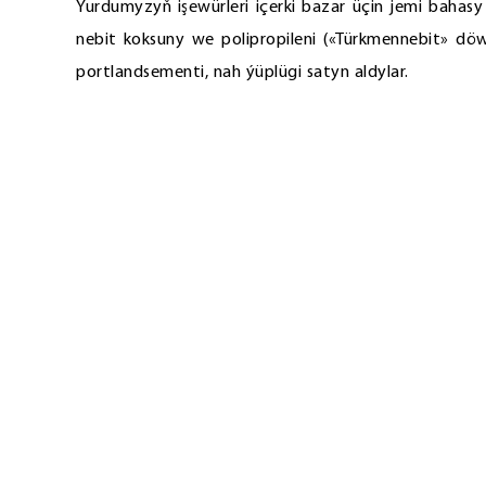
Ýurdumyzyň işewürleri içerki bazar üçin jemi bahas
nebit koksuny we polipropileni («Türkmennebit» döwl
portlandsementi, nah ýüplügi satyn aldylar.