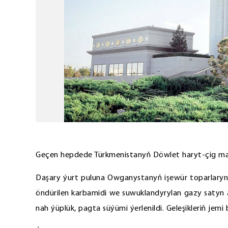
Geçen hepdede Türkmenistanyň Döwlet haryt-çig mal 
Daşary ýurt puluna Owganystanyň işewür toparlaryny
öndürilen karbamidi we suwuklandyrylan gazy satyn a
nah ýüplük, pagta süýümi ýerlenildi. Geleşikleriň je