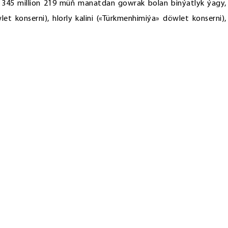
y 345 million 219 müň manatdan gowrak bolan binýatlyk ýagy,
et konserni), hlorly kalini («Türkmenhimiýa» döwlet konserni),