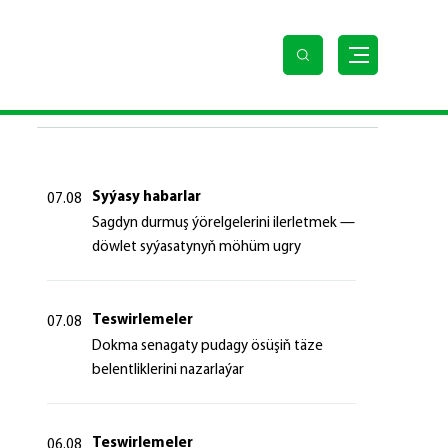
SOŇKY HABARLAR
Syýasy habarlar
07.08
Sagdyn durmuş ýörelgelerini ilerletmek —
döwlet syýasatynyň möhüm ugry
Teswirlemeler
07.08
Dokma senagaty pudagy ösüşiň täze
belentliklerini nazarlaýar
Teswirlemeler
06.08