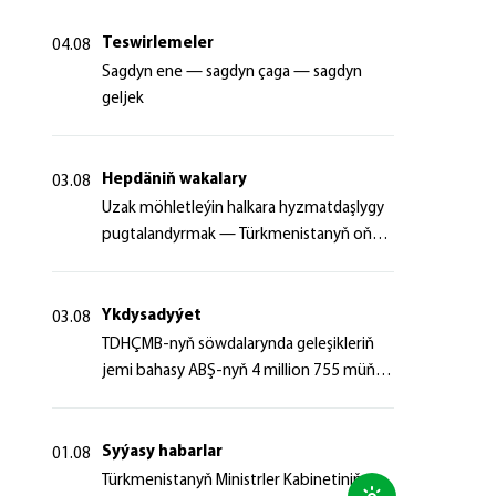
Teswirlemeler
04.08
Sagdyn ene — sagdyn çaga — sagdyn
geljek
Hepdäniň wakalary
03.08
Uzak möhletleýin halkara hyzmatdaşlygy
pugtalandyrmak — Türkmenistanyň oňyn
başlangyçlarynyň maksady
Ykdysadyýet
03.08
TDHÇMB-nyň söwdalarynda geleşikleriň
jemi bahasy ABŞ-nyň 4 million 755 müň
dollaryndan gowrak boldy
Syýasy habarlar
01.08
Türkmenistanyň Ministrler Kabinetiniň