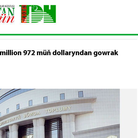
ahasy ABŞ-nyň 5 million 972 müň dollaryndan gowrak boldy
 million 972 müň dollaryndan gowrak