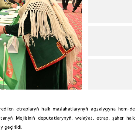
dilen etraplaryň halk maslahatlarynyň agzalygyna hem-de
anyň Mejlisiniň deputatlarynyň, welaýat, etrap, şäher halk
 geçirildi.