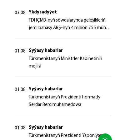
Ykdysadyýet
03.08
TDHÇMB-nyň söwdalarynda geleşikleriň
jemi bahasy ABŞ-nyň 4 million 755 müň
dollaryndan gowrak boldy
Syýasy habarlar
01.08
Türkmenistanyň Ministrler Kabinetiniň
mejlisi
Syýasy habarlar
01.08
Türkmenistanyň Prezidenti hormatly
Serdar Berdimuhamedowa
Syýasy habarlar
01.08
Türkmenistanyň Prezidenti Ýaponiýanyň