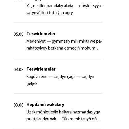
Ýaş ne­sil­ler ba­ra­da­ky ala­da — döw­let sy­ýa­
sa­ty­nyň ile­ri tu­tul­ýan ug­ry
Teswirlemeler
05.08
Me­de­ni­ýet — gym­mat­ly milli mi­ras we pa­
ra­hat­çy­ly­gy ber­ka­rar et­me­giň mö­hüm
şer­ti
Teswirlemeler
04.08
Sagdyn ene — sagdyn çaga — sagdyn
geljek
Hepdäniň wakalary
03.08
Uzak möhletleýin halkara hyzmatdaşlygy
pugtalandyrmak — Türkmenistanyň oňyn
başlangyçlarynyň maksady