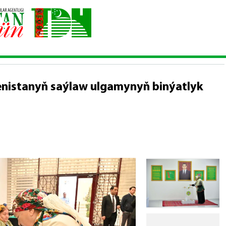
yk — Türkmenistanyň saýlaw ulgamynyň binýatlyk esaslary
nistanyň saýlaw ulgamynyň binýatlyk