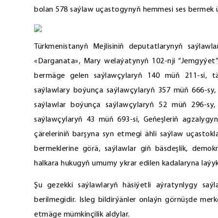
bolan 578 saýlaw uçastogynyň hemmesi ses bermek ü
Türkmenistanyň Mejlisiniň deputatlarynyň saýlaw
«Darganata», Mary welaýatynyň 102-nji “Jemgyýet”, 
bermäge gelen saýlawçylaryň 140 müň 211-si, tä
saýlawlary boýunça saýlawçylaryň 357 müň 666-sy,
saýlawlar boýunça saýlawçylaryň 52 müň 296-sy, 
saýlawçylaryň 43 müň 693-si, Geňeşleriň agzalyg
çäreleriniň barşyna syn etmegi ähli saýlaw uçastokl
bermeklerine görä, saýlawlar giň bäsdeşlik, demo
halkara hukugyň umumy ykrar edilen kadalaryna laýyk
Şu gezekki saýlawlaryň häsiýetli aýratynlygy sa
berilmegidir. Isleg bildirýänler onlaýn görnüşde m
etmäge mümkinçilik aldylar.