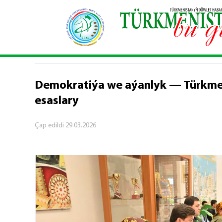
Baş sahypa
\
Jemgyýet
\
Demokratiýa we aýanl
JEMGYÝET
Demokratiýa we aýanlyk — Türkme
esaslary
Çap edildi
29.03.2026