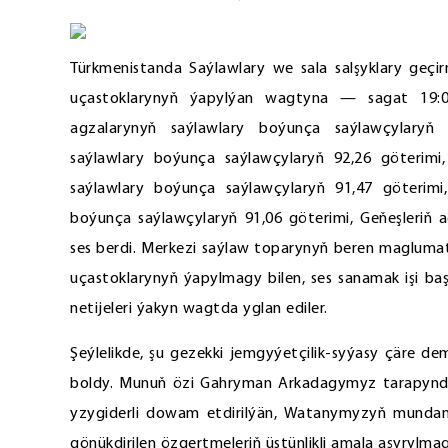
Türkmenistanda Saýlawlary we sala salşyklary geç
uçastoklarynyň ýapylýan wagtyna — sagat 19:00
agzalarynyň saýlawlary boýunça saýlawçylaryň 9
saýlawlary boýunça saýlawçylaryň 92,26 göterimi
saýlawlary boýunça saýlawçylaryň 91,47 göterimi,
boýunça saýlawçylaryň 91,06 göterimi, Geňeşleriň 
ses berdi. Merkezi saýlaw toparynyň beren maglumatlar
uçastoklarynyň ýapylmagy bilen, ses sanamak işi baş
netijeleri ýakyn wagtda yglan ediler.
Şeýlelikde, şu gezekki jemgyýetçilik-syýasy çäre d
boldy. Munuň özi Gahryman Arkadagymyz tarapynda
yzygiderli dowam etdirilýän, Watanymyzyň munda
gönükdirilen özgertmeleriň üstünlikli amala aşyrylm