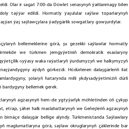
eldi. Olar ir sagat 7:00-da Döwlet senasynyň ýaňlanmagy bilen
ly taýýar edildi. Hormatly ýaşulular saýlaw toparlarynyň
atnaşýan ýaş saýlawçylara ýadygärlik sowgatlary gowşurdylar.
ylaryň bellemeklerine görä, şu gezekki saýlawlar hormatly
irmekde we türkmen jemgyýetiniň demokratik esaslaryny
yýetçilik-syýasy waka raýatlaryň ýurdumyzyň we halkymyzyň
atnaşýandygyny aýdyň görkezdi. Hödürlenen dalaşgärleriň ilat
lardygyny, şolaryň hatarynda milli ykdysadyýetimiziň dürli
iň bardygyny bellemek gerek.
atlarynyň agzasynyň hem-de ygtyýarlyk möhletinden öň çykyp
at, etrap, şäher halk maslahatlarynyň we Geňeşleriň agzasynyň
an birnäçe dalaşgär bellige alyndy. Türkmenistanda Saýlawlary
yň maglumatlaryna görä, saýlaw okruglarynyň çäklerinde bar