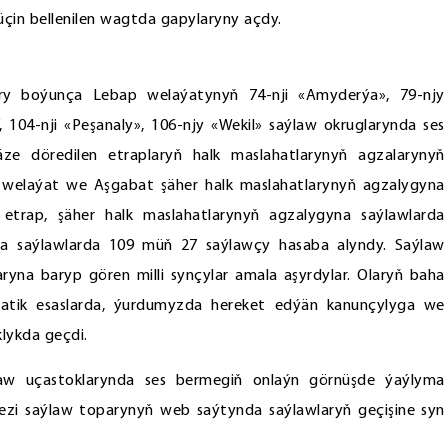
çin bellenilen wagtda gapylaryny açdy.
lary boýunça Lebap welaýatynyň 74-nji «Amyderýa», 79-njy
104-nji «Peşanaly», 106-njy «Wekil» saýlaw okruglarynda ses
ze döredilen etraplaryň halk maslahatlarynyň agzalarynyň
 welaýat we Aşgabat şäher halk maslahatlarynyň agzalygyna
etrap, şäher halk maslahatlarynyň agzalygyna saýlawlarda
yna saýlawlarda 109 müň 27 saýlawçy hasaba alyndy. Saýlaw
aryna baryp gören milli synçylar amala aşyrdylar. Olaryň baha
kratik esaslarda, ýurdumyzda hereket edýän kanunçylyga we
lykda geçdi.
ýlaw uçastoklarynda ses bermegiň onlaýn görnüşde ýaýlyma
erkezi saýlaw toparynyň web saýtynda saýlawlaryň geçişine syn