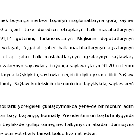
irmek boýunça merkezi toparyň maglumatlaryna görä, saýlaw
-a çenli täze döredilen etraplaryň halk maslahatlarynyň
1,14 göterimi, Türkmenistanyň Mejlisiniň deputatlarynyň
, welaýat, Aşgabat şäher halk maslahatlarynyň agzalarynyň
 etrap, şäher halk maslahatlarynyň agzalarynyň saýlawlary
agzalarynyň saýlawlary boýunça saýlawçylaryň 91,20 göterimi
yna laýyklykda, saýlawlar geçirildi diýlip ykrar edildi. Saýlaw
landy. Saýlaw kodeksiniň düzgünlerine laýyklykda, saýlawlaryň
emokratik ýörelgeleri çuňlaşdyrmakda ýene-de bir möhüm ädim
n başy başlanyp, hormatly Prezidentimiziň baştutanlygynda
n beýläk-de gülläp ösmegine, halkymyzyň abadan durmuşyna
agy üçin ygtybarly binýat bolup hyzmat edýär.