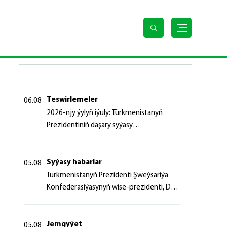
SOŇKY HABARLAR
Teswirlemeler
06.08
2026-njy ýylyň iýuly: Türkmenistanyň
Prezidentiniň daşary syýasy
başlangyçlaryndan ugur alyp
Syýasy habarlar
05.08
Türk­me­nis­ta­nyň Prezidenti Şweý­sa­ri­ýa
Kon­fe­de­ra­si­ýa­sy­nyň wi­se-prezidenti, Da­
şa­ry iş­ler fe­de­ral de­par­ta­men­ti­niň baş­ly­
gy­ny ka­bul et­di
Jemgyýet
05.08