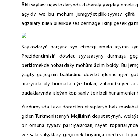
Ähli saýlaw uçastoklarynda dabaraly ýagdaý emele g
açyldy we bu möhüm jemgyýetçilik-syýasy çärä do
agzalary bilen bilelikde ses bermäge ilkinji gezek g
Saýlawlaryň barşyna syn etmegi amala aşyran synç
Prezidentimiziň döwlet syýasatyny durmuşa geç
berkitmekde nobatdaky möhüm ädim boldy. Bu jemg
ýagty geljeginiň bähbidine döwlet işlerine işjeň g
arasynda uly hormata eýe bolan, zähmetsöýer adam
pudaklarynda işleýän köp sanly tejribeli hünärmenler
Ýurdumyzda täze döredilen etraplaryň halk maslah
giden Türkmenistanyň Mejlisiniň deputatynyň, welaý
bir ornuna syýasy partiýalardan, raýat toparlarynd
we sala salşyklary geçirmek boýunça merkezi topar