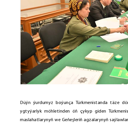
Düýn ýurdumyz boýunça Türkmenistanda täze döre
ygtyýarlyk möhletinden öň çykyp giden Türkmenist
maslahatlarynyň we Geňeşleriň agzalarynyň saýlawlary