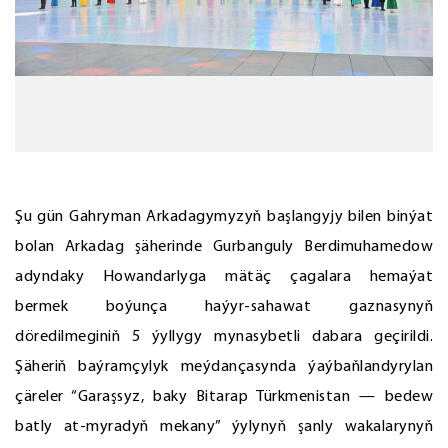
Şu gün Gahryman Arkadagymyzyň başlangyjy bilen binýat
bolan Arkadag şäherinde Gurbanguly Berdimuhamedow
adyndaky Howandarlyga mätäç çagalara hemaýat
bermek boýunça haýyr-sahawat gaznasynyň
döredilmeginiň 5 ýyllygy mynasybetli dabara geçirildi.
Şäheriň baýramçylyk meýdançasynda ýaýbaňlandyrylan
çäreler “Garaşsyz, baky Bitarap Türkmenistan — bedew
batly at-myradyň mekany” ýylynyň şanly wakalarynyň