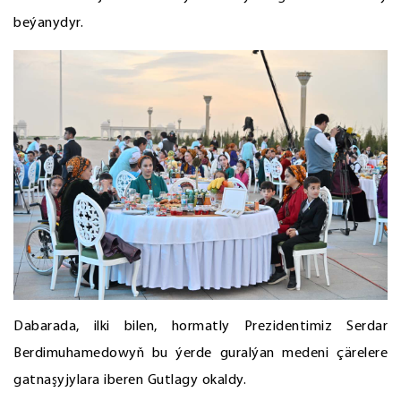
beýanydyr.
Dabarada, ilki bilen, hormatly Prezidentimiz Serdar
Berdimuhamedowyň bu ýerde guralýan medeni çärelere
gatnaşyjylara iberen Gutlagy okaldy.