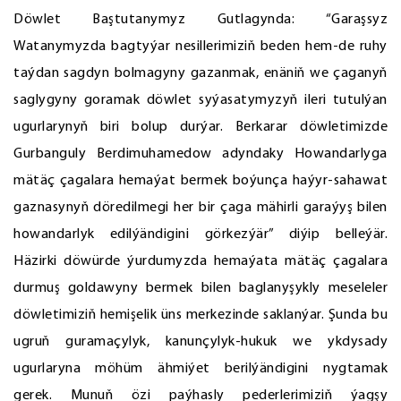
Döwlet Baştutanymyz Gutlagynda: “Garaşsyz
Watanymyzda bagtyýar nesillerimiziň beden hem-de ruhy
taýdan sagdyn bolmagyny gazanmak, enäniň we çaganyň
saglygyny goramak döwlet syýasatymyzyň ileri tutulýan
ugurlarynyň biri bolup durýar. Berkarar döwletimizde
Gurbanguly Berdimuhamedow adyndaky Howandarlyga
mätäç çagalara hemaýat bermek boýunça haýyr-sahawat
gaznasynyň döredilmegi her bir çaga mähirli garaýyş bilen
howandarlyk edilýändigini görkezýär” diýip belleýär.
Häzirki döwürde ýurdumyzda hemaýata mätäç çagalara
durmuş goldawyny bermek bilen baglanyşykly meseleler
döwletimiziň hemişelik üns merkezinde saklanýar. Şunda bu
ugruň guramaçylyk, kanunçylyk-hukuk we ykdysady
ugurlaryna möhüm ähmiýet berilýändigini nygtamak
gerek. Munuň özi paýhasly pederlerimiziň ýagşy