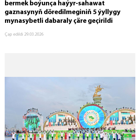
bermek boýunça haýyr-sahawat
gaznasynyň döredilmeginiň 5 ýyllygy
mynasybetli dabaraly çäre geçirildi
Çap edildi
29.03.2026