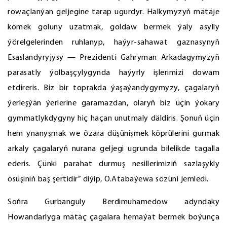
rowaçlanýan geljegine tarap ugurdyr. Halkymyzyň mätäje
kömek goluny uzatmak, goldaw bermek ýaly asylly
ýörelgelerinden ruhlanyp, haýyr-sahawat gaznasynyň
Esaslandyryjysy — Prezidenti Gahryman Arkadagymyzyň
parasatly ýolbaşçylygynda haýyrly işlerimizi dowam
etdireris. Biz bir toprakda ýaşaýandygymyzy, çagalaryň
ýerleşýän ýerlerine garamazdan, olaryň biz üçin ýokary
gymmatlykdygyny hiç haçan unutmaly däldiris. Şonuň üçin
hem ynanyşmak we özara düşünişmek köprülerini gurmak
arkaly çagalaryň nurana geljegi ugrunda bilelikde tagalla
ederis. Çünki parahat durmuş nesillerimiziň sazlaşykly
ösüşiniň baş şertidir” diýip, O.Atabaýewa sözüni jemledi.
Soňra Gurbanguly Berdimuhamedow adyndaky
Howandarlyga mätäç çagalara hemaýat bermek boýunça