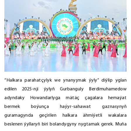
“Halkara parahatçylyk we ynanyşmak ýyly” diýlip yglan
edilen 2025-nji ýylyň Gurbanguly Berdimuhamedow
adyndaky Howandarlyga mätäç çagalara hemaýat
bermek boýunça haýyr-sahawat gaznasynyň
guramagynda geçirilen halkara ähmiýetli wakalara
beslenen ýyllaryň biri bolandygyny nygtamak gerek. Muňa