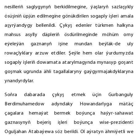
nesilleriň saglygynyň berkidilmegine, ýaşlaryň sazlaşykly
ösüşiniň üpjün edilmegine gönükdirilen sogaply işleri amala
aşyrýandygy bellenildi. Çykyş edenler türkmen halkyna
mahsus asylly däpleriň ösdürilmeginde möhüm orny
eýeleýän gaznanyň işine mundan beýläk-de uly
rowaçlyklary arzuw etdiler. Şeýle hem olar ýurdumyzda
sogaply işleriň dowamata atarylmagynda mynasyp goşant
goşmak ugrunda ähli tagallalaryny gaýgyrmajakdyklaryna
ynandyrdylar.
Soňra dabarada çykyş etmek üçin Gurbanguly
Berdimuhamedow adyndaky Howandarlyga mätäç
çagalara hemaýat bermek boýunça haýyr-sahawat
gaznasynyň bejeriş işleri boýunça wise-prezidenti
Oguljahan Atabaýewa söz berildi. Ol aýratyn ähmiýetli we