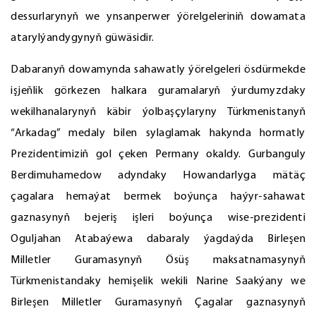
dessurlarynyň we ynsanperwer ýörelgeleriniň dowamata
atarylýandygynyň güwäsidir.
Dabaranyň dowamynda sahawatly ýörelgeleri ösdürmekde
işjeňlik görkezen halkara guramalaryň ýurdumyzdaky
wekilhanalarynyň käbir ýolbaşçylaryny Türkmenistanyň
“Arkadag” medaly bilen sylaglamak hakynda hormatly
Prezidentimiziň gol çeken Permany okaldy. Gurbanguly
Berdimuhamedow adyndaky Howandarlyga mätäç
çagalara hemaýat bermek boýunça haýyr-sahawat
gaznasynyň bejeriş işleri boýunça wise-prezidenti
Oguljahan Atabaýewa dabaraly ýagdaýda Birleşen
Milletler Guramasynyň Ösüş maksatnamasynyň
Türkmenistandaky hemişelik wekili Narine Saakýany we
Birleşen Milletler Guramasynyň Çagalar gaznasynyň