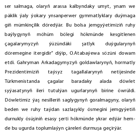
ser salmaga, olaryň arassa kalbyndaky umyt, ynam we
päklik ýaly ýokary ynsanperwer gymmatlyklary duýmaga
giň mümkinçilik döredýär. Bu bolsa jemgyýetimiziň ruhy
baýlygynyň möhüm bölegi hökmünde kesgitlenen
çagalarymyzyň ýüzündäki şatlyk duýgularynyň
döremegine itergidir” diýip, O.Atabaýewa sözüni dowam
etdi. Gahryman Arkadagymyzyň goldawlarynyň, hormatly
Prezidentimiziň taýsyz tagallalarynyň netijesinde
Türkmenistanda çagalar baradaky alada döwlet
syýasatynyň ileri tutulýan ugurlarynyň birine öwrüldi.
Döwletimiz ýaş nesilleriň saglygynyň goralmagyny, olaryň
beden we ruhy taýdan sazlaşykly ösmegini jemgyýetiň
durnukly ösüşiniň esasy şerti hökmünde ykrar edýär hem-
de bu ugurda toplumlaýyn çäreleri durmuşa geçirýär.