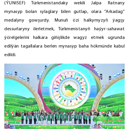
(ÝUNISEF) Türkmenistandaky wekili Jalpa Ratnany
mynasyp bolan sylaglary bilen gutlap, olara “Arkadag”
medalyny gowşurdy. Munuň özi halkymyzyň ýagşy
dessurlaryny ilerletmek, Türkmenistanyň haýyr-sahawat
ýörelgelerini halkara giňişlikde wagyz etmek ugrunda
edilýän tagallalara berlen mynasyp baha hökmünde kabul
edildi.