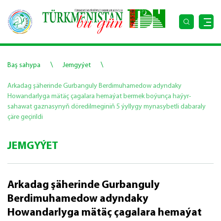
\
\
Baş sahypa
Jemgyýet
Arkadag şäherinde Gurbanguly Berdimuhamedow adyndaky
Howandarlyga mätäç çagalara hemaýat bermek boýunça haýyr-
sahawat gaznasynyň döredilmeginiň 5 ýyllygy mynasybetli dabaraly
çäre geçirildi
JEMGYÝET
Arkadag şäherinde Gurbanguly
Berdimuhamedow adyndaky
Howandarlyga mätäç çagalara hemaýat