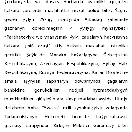
ýurdumyzda we daşary ýurtlarda üstünlikli geçirilen
halkara çärelerdir maslahatlar mysal bolup biler. Ýagny
geçen ýylyň 29-njy martynda Arkadag şäherinde
gaznanyň döredilmeginiň 4 ýyllygy mynasybetli
“Parahatçylyk we ynanyşmak ýyly: çagalaryň hatyrasyna
halkara işiniň ösüşi” atly halkara maslahat üstünlikli
geçirildi. Şeýle-de Monako Knýazlygyna, Özbegistan
Respublikasyna, Azerbaýjan Respublikasyna, Hytaý Halk
Respublikasyna, Russiýa Federasiýasyna, Katar Döwletine
amala aşyrylan saparlaryň dowamynda çagalaryň
bähbidine gönükdirilen netijeli hyzmatdaşlygyň
mümkinçilikleri giňişleýin ara alnyp maslahatlaşyldy. 10-njy
dekabrda bolsa “Awaza” milli syýahatçylyk zolagynda
Türkmenistanyň Hökümeti hem-de haýyr-sahawat
gaznasy tarapyndan Birleşen Milletler Guramasy bilen