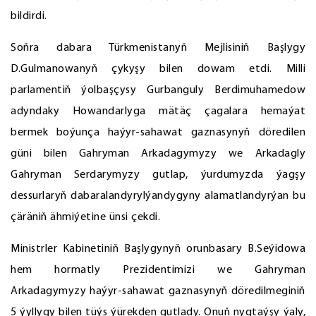
bildirdi.
Soňra dabara Türkmenistanyň Mejlisiniň Başlygy
D.Gulmanowanyň çykyşy bilen dowam etdi. Milli
parlamentiň ýolbaşçysy Gurbanguly Berdimuhamedow
adyndaky Howandarlyga mätäç çagalara hemaýat
bermek boýunça haýyr-sahawat gaznasynyň döredilen
güni bilen Gahryman Arkadagymyzy we Arkadagly
Gahryman Serdarymyzy gutlap, ýurdumyzda ýagşy
dessurlaryň dabaralandyrylýandygyny alamatlandyrýan bu
çäräniň ähmiýetine ünsi çekdi.
Ministrler Kabinetiniň Başlygynyň orunbasary B.Seýidowa
hem hormatly Prezidentimizi we Gahryman
Arkadagymyzy haýyr-sahawat gaznasynyň döredilmeginiň
5 ýyllygy bilen tüýs ýürekden gutlady. Onuň nygtaýşy ýaly,