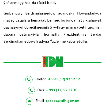
ýaňlanmagy has-da täsirli boldy.
Gurbanguly Berdimuhamedow adyndaky Howandarlyga
mätäç çagalara hemaýat bermek boýunça haýyr-sahawat
gaznasynyň döredilmeginiň 5 ýyllygy mynasybetli geçirilen
dabara gatnaşyjylar hormatly Prezidentimiz Serdar
Berdimuhamedowyň adyna Ýüzlenme kabul etdiler.
Telefon:
+ 993 (12) 92 12 12
Faks:
+ 993 (12) 92 52 30
Email:
tpress@tdh.gov.tm