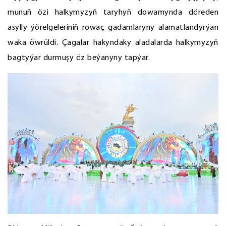
munuň özi halkymyzyň taryhyň dowamynda döreden
asylly ýörelgeleriniň rowaç gadamlaryny alamatlandyrýan
waka öwrüldi. Çagalar hakyndaky aladalarda halkymyzyň
bagtyýar durmuşy öz beýanyny tapýar.