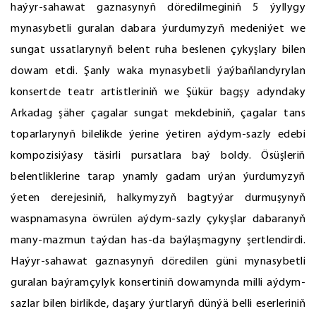
haýyr-sahawat gaznasynyň döredilmeginiň 5 ýyllygy
mynasybetli guralan dabara ýurdumyzyň medeniýet we
sungat ussatlarynyň belent ruha beslenen çykyşlary bilen
dowam etdi. Şanly waka mynasybetli ýaýbaňlandyrylan
konsertde teatr artistleriniň we Şükür bagşy adyndaky
Arkadag şäher çagalar sungat mekdebiniň, çagalar tans
toparlarynyň bilelikde ýerine ýetiren aýdym-sazly edebi
kompozisiýasy täsirli pursatlara baý boldy. Ösüşleriň
belentliklerine tarap ynamly gadam urýan ýurdumyzyň
ýeten derejesiniň, halkymyzyň bagtyýar durmuşynyň
waspnamasyna öwrülen aýdym-sazly çykyşlar dabaranyň
many-mazmun taýdan has-da baýlaşmagyny şertlendirdi.
Haýyr-sahawat gaznasynyň döredilen güni mynasybetli
guralan baýramçylyk konsertiniň dowamynda milli aýdym-
sazlar bilen birlikde, daşary ýurtlaryň dünýä belli eserleriniň