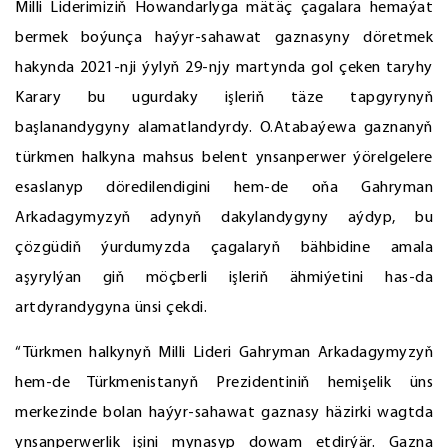
Milli Liderimiziň Howandarlyga mätäç çagalara hemaýat
bermek boýunça haýyr-sahawat gaznasyny döretmek
hakynda 2021-nji ýylyň 29-njy martynda gol çeken taryhy
Karary bu ugurdaky işleriň täze tapgyrynyň
başlanandygyny alamatlandyrdy. O.Atabaýewa gaznanyň
türkmen halkyna mahsus belent ynsanperwer ýörelgelere
esaslanyp döredilendigini hem-de oňa Gahryman
Arkadagymyzyň adynyň dakylandygyny aýdyp, bu
çözgüdiň ýurdumyzda çagalaryň bähbidine amala
aşyrylýan giň möçberli işleriň ähmiýetini has-da
artdyrandygyna ünsi çekdi.
“Türkmen halkynyň Milli Lideri Gahryman Arkadagymyzyň
hem-de Türkmenistanyň Prezidentiniň hemişelik üns
merkezinde bolan haýyr-sahawat gaznasy häzirki wagtda
ynsanperwerlik işini mynasyp dowam etdirýär. Gazna