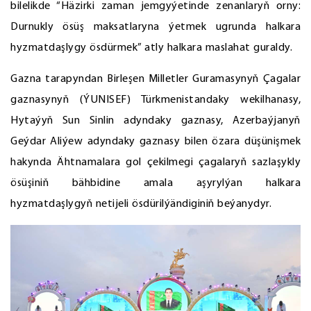
bilelikde “Häzirki zaman jemgyýetinde zenanlaryň orny:
Durnukly ösüş maksatlaryna ýetmek ugrunda halkara
hyzmatdaşlygy ösdürmek” atly halkara maslahat guraldy.
Gazna tarapyndan Birleşen Milletler Guramasynyň Çagalar
gaznasynyň (ÝUNISEF) Türkmenistandaky wekilhanasy,
Hytaýyň Sun Sinlin adyndaky gaznasy, Azerbaýjanyň
Geýdar Aliýew adyndaky gaznasy bilen özara düşünişmek
hakynda Ähtnamalara gol çekilmegi çagalaryň sazlaşykly
ösüşiniň bähbidine amala aşyrylýan halkara
hyzmatdaşlygyň netijeli ösdürilýändiginiň beýanydyr.