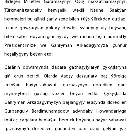
Birleşen Milletler Guramasynyň Ösüş maksatnamasynyň
Türkmenistandaky hemişelik wekili Narine Saakýan
hemmeleri bu günki şanly sene bilen tüýs ýürekden gutlap,
özüne gowşurylan ýokary döwlet sylagyny uly buýsanç
bilen kabul edýändigini aýtdy we munuň üçin hormatly
Prezidentimize we Gahryman Arkadagymyza çuňňur
hoşallygyny beýan etdi.
Çäräniň dowamynda dabara gatnaşyjylaryň çykyşlaryna
giň orun berildi. Olarda ýagşy dessurlary baş ýörelge
edinýän haýyr-sahawat gaznasynyň döredilen güni
mynasybetli gutlag sözleri beýan edildi. Çykyşlarda
Gahryman Arkadagymyzyň başlangyjy esasynda döredilen
Gurbanguly Berdimuhamedow adyndaky Howandarlyga
mätäç çagalara hemaýat bermek boýunça haýyr-sahawat
gaznasynyň döredilen gününden bäri ösüp gelýän ýaş