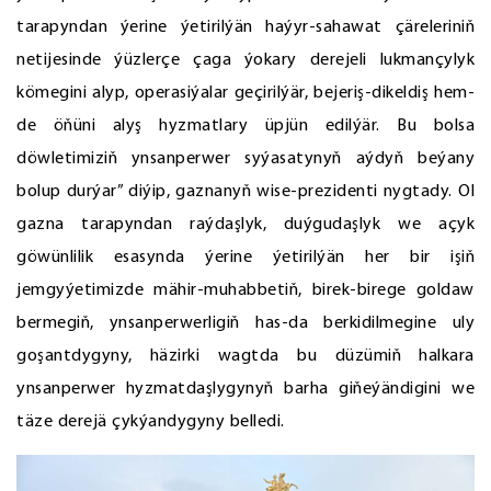
tarapyndan ýerine ýetirilýän haýyr-sahawat çäreleriniň
netijesinde ýüzlerçe çaga ýokary derejeli lukmançylyk
kömegini alyp, operasiýalar geçirilýär, bejeriş-dikeldiş hem-
de öňüni alyş hyzmatlary üpjün edilýär. Bu bolsa
döwletimiziň ynsanperwer syýasatynyň aýdyň beýany
bolup durýar” diýip, gaznanyň wise-prezidenti nygtady. Ol
gazna tarapyndan raýdaşlyk, duýgudaşlyk we açyk
göwünlilik esasynda ýerine ýetirilýän her bir işiň
jemgyýetimizde mähir-muhabbetiň, birek-birege goldaw
bermegiň, ynsanperwerligiň has-da berkidilmegine uly
goşantdygyny, häzirki wagtda bu düzümiň halkara
ynsanperwer hyzmatdaşlygynyň barha giňeýändigini we
täze derejä çykýandygyny belledi.