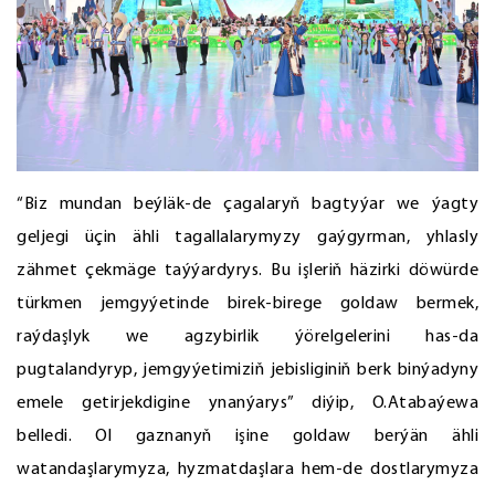
“Biz mundan beýläk-de çagalaryň bagtyýar we ýagty
geljegi üçin ähli tagallalarymyzy gaýgyrman, yhlasly
zähmet çekmäge taýýardyrys. Bu işleriň häzirki döwürde
türkmen jemgyýetinde birek-birege goldaw bermek,
raýdaşlyk we agzybirlik ýörelgelerini has-da
pugtalandyryp, jemgyýetimiziň jebisliginiň berk binýadyny
emele getirjekdigine ynanýarys” diýip, O.Atabaýewa
belledi. Ol gaznanyň işine goldaw berýän ähli
watandaşlarymyza, hyzmatdaşlara hem-de dostlarymyza