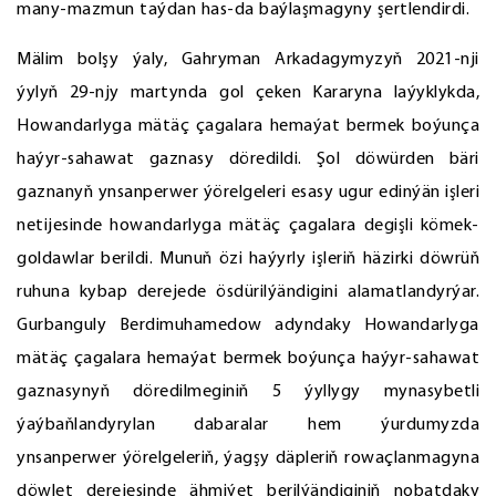
many-mazmun taýdan has-da baýlaşmagyny şertlendirdi.
Mälim bolşy ýaly, Gahryman Arkadagymyzyň 2021-nji
ýylyň 29-njy martynda gol çeken Kararyna laýyklykda,
Howandarlyga mätäç çagalara hemaýat bermek boýunça
haýyr-sahawat gaznasy döredildi. Şol döwürden bäri
gaznanyň ynsanperwer ýörelgeleri esasy ugur edinýän işleri
netijesinde howandarlyga mätäç çagalara degişli kömek-
goldawlar berildi. Munuň özi haýyrly işleriň häzirki döwrüň
ruhuna kybap derejede ösdürilýändigini alamatlandyrýar.
Gurbanguly Berdimuhamedow adyndaky Howandarlyga
mätäç çagalara hemaýat bermek boýunça haýyr-sahawat
gaznasynyň döredilmeginiň 5 ýyllygy mynasybetli
ýaýbaňlandyrylan dabaralar hem ýurdumyzda
ynsanperwer ýörelgeleriň, ýagşy däpleriň rowaçlanmagyna
döwlet derejesinde ähmiýet berilýändiginiň nobatdaky