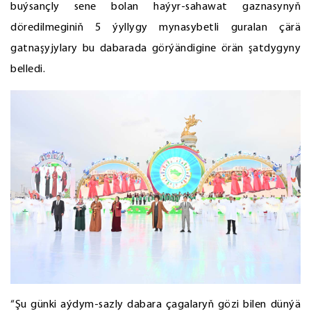
buýsançly sene bolan haýyr-sahawat gaznasynyň
döredilmeginiň 5 ýyllygy mynasybetli guralan çärä
gatnaşyjylary bu dabarada görýändigine örän şatdygyny
belledi.
“Şu günki aýdym-sazly dabara çagalaryň gözi bilen dünýä