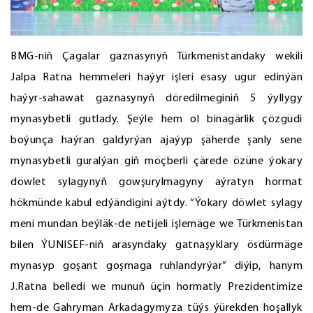
BMG-niň Çagalar gaznasynyň Türkmenistandaky wekili
Jalpa Ratna hemmeleri haýyr işleri esasy ugur edinýän
haýyr-sahawat gaznasynyň döredilmeginiň 5 ýyllygy
mynasybetli gutlady. Şeýle hem ol binagärlik çözgüdi
boýunça haýran galdyrýan ajaýyp şäherde şanly sene
mynasybetli guralýan giň möçberli çärede özüne ýokary
döwlet sylagynyň gowşurylmagyny aýratyn hormat
hökmünde kabul edýändigini aýtdy. “Ýokary döwlet sylagy
meni mundan beýläk-de netijeli işlemäge we Türkmenistan
bilen ÝUNISEF-niň arasyndaky gatnaşyklary ösdürmäge
mynasyp goşant goşmaga ruhlandyrýar” diýip, hanym
J.Ratna belledi we munuň üçin hormatly Prezidentimize
hem-de Gahryman Arkadagymyza tüýs ýürekden hoşallyk