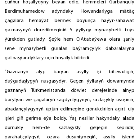
çuňňur hoşallygyny beýan edip, hemmeleri Gurbanguly
Berdimuhamedow adyndaky Howandarlyga mätäç
çagalara hemaýat bermek boýunça haýyr-sahawat
gaznasynyň döredilmeginiň 5 ýyllygy mynasybetli tüýs
ýürekden gutlady. Şeýle hem O.Atabaýewa olara şanly
sene mynasybetli guralan baýramçylyk dabaralaryna
gatnaşýandyklary üçin hoşallyk bildirdi.
“Gaznanyň alyp barýan asylly işi bitewüligiň,
duýgudaşlygyň nusgasydyr. Geçen ýyllaryň dowamynda
gaznanyň Türkmenistanda döwlet derejesinde alnyp
barylýan we çagalaryň sagdynlygynyň, sazlaşykly ösüşiniň,
abadançylygynyň üpjün edilmegine gönükdirilen ägirt uly
işleri giň gerime eýe boldy. Ýaş nesiller hakyndaky alada
durnukly hem-de sazlaşykly geljegiň kepilidir,
parahatçylygyň, özara düşünişmegiň, asylly işleriň