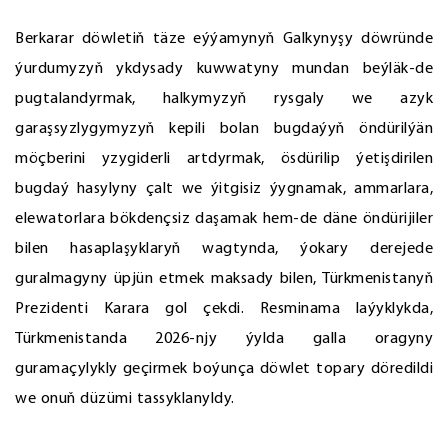
Berkarar döwletiň täze eýýamynyň Galkynyşy döwründe
ýurdumyzyň ykdysady kuwwatyny mundan beýläk-de
pugtalandyrmak, halkymyzyň rysgaly we azyk
garaşsyzlygymyzyň kepili bolan bugdaýyň öndürilýän
möçberini yzygiderli artdyrmak, ösdürilip ýetişdirilen
bugdaý hasylyny çalt we ýitgisiz ýygnamak, ammarlara,
elewatorlara bökdençsiz daşamak hem-de däne öndürijiler
bilen hasaplaşyklaryň wagtynda, ýokary derejede
guralmagyny üpjün etmek maksady bilen, Türkmenistanyň
Prezidenti Karara gol çekdi. Resminama laýyklykda,
Türkmenistanda 2026-njy ýylda galla oragyny
guramaçylykly geçirmek boýunça döwlet topary döredildi
we onuň düzümi tassyklanyldy.