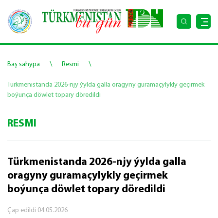
\
\
Baş sahypa
Resmi
Türkmenistanda 2026-njy ýylda galla oragyny guramaçylykly geçirmek
boýunça döwlet topary döredildi
RESMI
Türkmenistanda 2026-njy ýylda galla
oragyny guramaçylykly geçirmek
boýunça döwlet topary döredildi
Çap edildi
04.05.2026