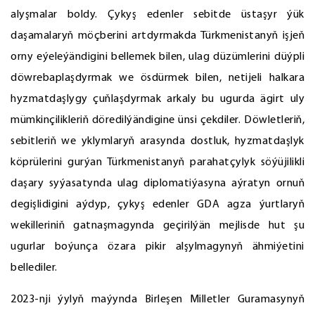
alyşmalar boldy. Çykyş edenler sebitde üstaşyr ýük
daşamalaryň möçberini artdyrmakda Türkmenistanyň işjeň
orny eýeleýändigini bellemek bilen, ulag düzümlerini düýpli
döwrebaplaşdyrmak we ösdürmek bilen, netijeli halkara
hyzmatdaşlygy çuňlaşdyrmak arkaly bu ugurda ägirt uly
mümkinçilikleriň döredilýändigine ünsi çekdiler. Döwletleriň,
sebitleriň we yklymlaryň arasynda dostluk, hyzmatdaşlyk
köprülerini gurýan Türkmenistanyň parahatçylyk söýüjilikli
daşary syýasatynda ulag diplomatiýasyna aýratyn ornuň
degişlidigini aýdyp, çykyş edenler GDA agza ýurtlaryň
wekilleriniň gatnaşmagynda geçirilýän mejlisde hut şu
ugurlar boýunça özara pikir alşylmagynyň ähmiýetini
bellediler.
2023-nji ýylyň maýynda Birleşen Milletler Guramasynyň