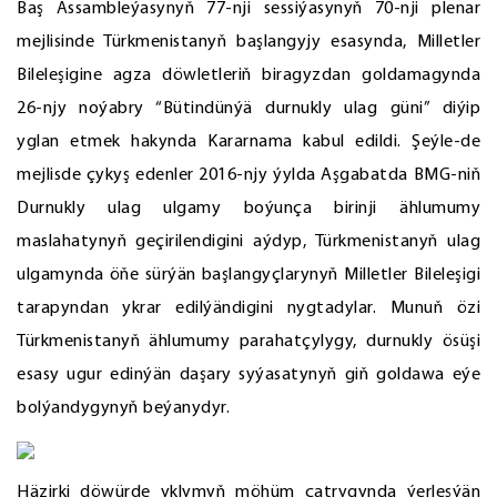
Baş Assambleýasynyň 77-nji sessiýasynyň 70-nji plenar
mejlisinde Türkmenistanyň başlangyjy esasynda, Milletler
Bileleşigine agza döwletleriň biragyzdan goldamagynda
26-njy noýabry “Bütindünýä durnukly ulag güni” diýip
yglan etmek hakynda Kararnama kabul edildi. Şeýle-de
mejlisde çykyş edenler 2016-njy ýylda Aşgabatda BMG-niň
Durnukly ulag ulgamy boýunça birinji ählumumy
maslahatynyň geçirilendigini aýdyp, Türkmenistanyň ulag
ulgamynda öňe sürýän başlangyçlarynyň Milletler Bileleşigi
tarapyndan ykrar edilýändigini nygtadylar. Munuň özi
Türkmenistanyň ählumumy parahatçylygy, durnukly ösüşi
esasy ugur edinýän daşary syýasatynyň giň goldawa eýe
bolýandygynyň beýanydyr.
Häzirki döwürde yklymyň möhüm çatrygynda ýerleşýän