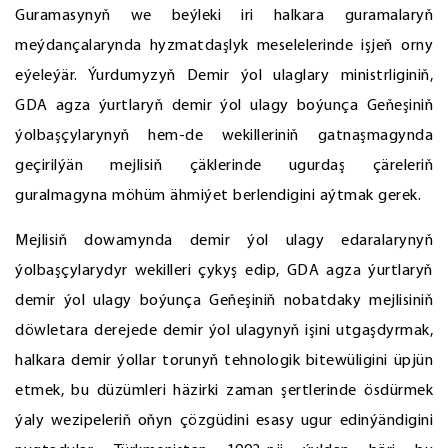
Guramasynyň we beýleki iri halkara guramalaryň
meýdançalarynda hyzmatdaşlyk meselelerinde işjeň orny
eýeleýär. Ýurdumyzyň Demir ýol ulaglary ministrliginiň,
GDA agza ýurtlaryň demir ýol ulagy boýunça Geňeşiniň
ýolbaşçylarynyň hem-de wekilleriniň gatnaşmagynda
geçirilýän mejlisiň çäklerinde ugurdaş çäreleriň
guralmagyna möhüm ähmiýet berlendigini aýtmak gerek.
Mejlisiň dowamynda demir ýol ulagy edaralarynyň
ýolbaşçylarydyr wekilleri çykyş edip, GDA agza ýurtlaryň
demir ýol ulagy boýunça Geňeşiniň nobatdaky mejlisiniň
döwletara derejede demir ýol ulagynyň işini utgaşdyrmak,
halkara demir ýollar torunyň tehnologik bitewüligini üpjün
etmek, bu düzümleri häzirki zaman şertlerinde ösdürmek
ýaly wezipeleriň oňyn çözgüdini esasy ugur edinýändigini