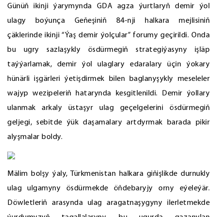
Günüň ikinji ýarymynda GDA agza ýurtlaryň demir ýol
ulagy boýunça Geňeşiniň 84-nji halkara mejlisiniň
çäklerinde ikinji “Ýaş demir ýolçular” forumy geçirildi. Onda
bu ugry sazlaşykly ösdürmegiň strategiýasyny işläp
taýýarlamak, demir ýol ulaglary edaralary üçin ýokary
hünärli işgärleri ýetişdirmek bilen baglanyşykly meseleler
wajyp wezipeleriň hatarynda kesgitlenildi. Demir ýollary
ulanmak arkaly üstaşyr ulag geçelgelerini ösdürmegiň
geljegi, sebitde ýük daşamalary artdyrmak barada pikir
alyşmalar boldy.
Mälim bolşy ýaly, Türkmenistan halkara giňişlikde durnukly
ulag ulgamyny ösdürmekde öňdebaryjy orny eýeleýär.
Döwletleriň arasynda ulag aragatnaşygyny ilerletmekde