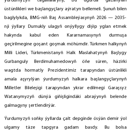
ýurdumyzyň tagallalaryny, bu ugurda gazanylan
üstünlikleri we başlangyçlary aýratyn bellemeli. Şunuň bilen
baglylykda, BMG-niň Baş Assambleýasynyň 2026 — 2035-
nji ýyllary Durnukly ulagyň onýyllygy diýip yglan etmek
hakynda kabul eden Kararnamasynyň durmuşa
geçirilmegine goşant goşmak möhümdir. Türkmen halkynyň
Milli Lideri, Türkmenistanyň Halk Maslahatynyň Başlygy
Gurbanguly Berdimuhamedowyň öňe süren, häzirki
wagtda hormatly Prezidentimiz tarapyndan üstünlikli
amala aşyrylýan ýurdumyzyň halkara başlangyçlarynyň
Milletler Bileleşigi tarapyndan ykrar edilmegi Garaşsyz
Watanymyzyň dünýä giňişligindäki abraýynyň belende
galmagyny şertlendirýär.
Ýurdumyzyň soňky ýyllarda çalt depginde ösýän demir ýol
ulgamy täze tapgyra gadam basdy. Bu bolsa