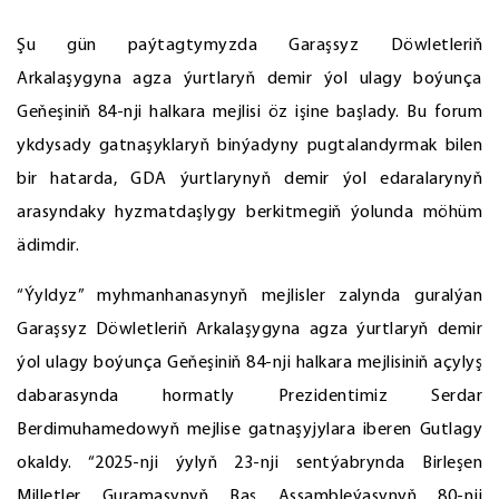
Şu gün paýtagtymyzda Garaşsyz Döwletleriň
Arkalaşygyna agza ýurtlaryň demir ýol ulagy boýunça
Geňeşiniň 84-nji halkara mejlisi öz işine başlady. Bu forum
ykdysady gatnaşyklaryň binýadyny pugtalandyrmak bilen
bir hatarda, GDA ýurtlarynyň demir ýol edaralarynyň
arasyndaky hyzmatdaşlygy berkitmegiň ýolunda möhüm
ädimdir.
“Ýyldyz” myhmanhanasynyň mejlisler zalynda guralýan
Garaşsyz Döwletleriň Arkalaşygyna agza ýurtlaryň demir
ýol ulagy boýunça Geňeşiniň 84-nji halkara mejlisiniň açylyş
dabarasynda hormatly Prezidentimiz Serdar
Berdimuhamedowyň mejlise gatnaşyjylara iberen Gutlagy
okaldy. “2025-nji ýylyň 23-nji sentýabrynda Birleşen
Milletler Guramasynyň Baş Assambleýasynyň 80-nji