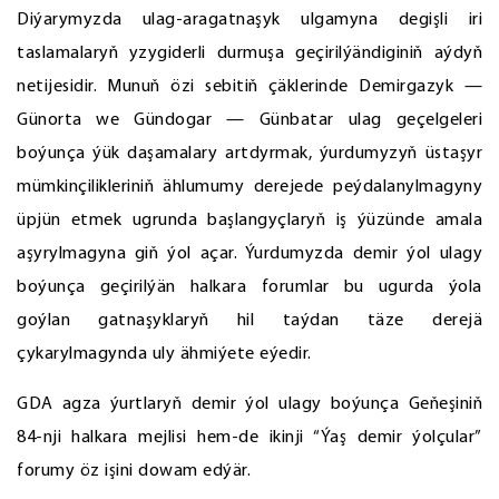
Diýarymyzda ulag-aragatnaşyk ulgamyna degişli iri
taslamalaryň yzygiderli durmuşa geçirilýändiginiň aýdyň
netijesidir. Munuň özi sebitiň çäklerinde Demirgazyk —
Günorta we Gündogar — Günbatar ulag geçelgeleri
boýunça ýük daşamalary artdyrmak, ýurdumyzyň üstaşyr
mümkinçilikleriniň ählumumy derejede peýdalanylmagyny
üpjün etmek ugrunda başlangyçlaryň iş ýüzünde amala
aşyrylmagyna giň ýol açar. Ýurdumyzda demir ýol ulagy
boýunça geçirilýän halkara forumlar bu ugurda ýola
goýlan gatnaşyklaryň hil taýdan täze derejä
çykarylmagynda uly ähmiýete eýedir.
GDA agza ýurtlaryň demir ýol ulagy boýunça Geňeşiniň
84-nji halkara mejlisi hem-de ikinji “Ýaş demir ýolçular”
forumy öz işini dowam edýär.