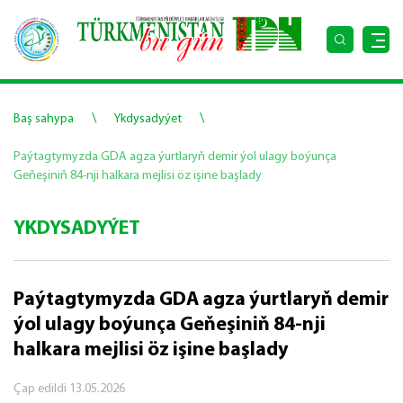
\
\
Baş sahypa
Ykdysadyýet
Paýtagtymyzda GDA agza ýurtlaryň demir ýol ulagy boýunça
Geňeşiniň 84-nji halkara mejlisi öz işine başlady
YKDYSADYÝET
Paýtagtymyzda GDA agza ýurtlaryň demir
ýol ulagy boýunça Geňeşiniň 84-nji
halkara mejlisi öz işine başlady
Çap edildi
13.05.2026