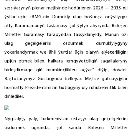
sessiýasynyň plenar mejlisinde hödürlenen 2026 — 2035-nji
ýyllar üçin «BMG-niň Durnukly ulag boýunça onýyllygy»
atly Kararnamanyň taslamasy şol ýylyň ahyrynda Birleşen
Milletler Guramasy tarapyndan tassyklanyldy. Munuň özi
ulag geçelgelerini ösdürmek, durnuklylygyny
ýokarlandyrmak we ähli ýurtlar üçin olaryň elýeterliligini
üpjün etmek bilen, halkara jemgyýetçiligiň tagallalaryny
birleşdirmäge giň mümkinçilikleri açýar” diýip, döwlet
Baştutanymyz Gutlagynda belleýär. Mejlise gatnaşyjylar
hormatly Prezidentimiziň Gutlagyny uly ruhubelentlik bilen
diňlediler.
Nygtalyşy ýaly, Türkmenistan üstaşyr ulag geçelgelerini
ösdürmek ugrunda, şol sanda Birleşen Milletler