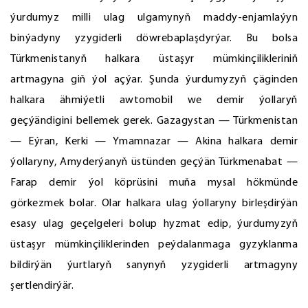
ýurdumyz milli ulag ulgamynyň maddy-enjamlaýyn
binýadyny yzygiderli döwrebaplaşdyrýar. Bu bolsa
Türkmenistanyň halkara üstaşyr mümkinçilikleriniň
artmagyna giň ýol açýar. Şunda ýurdumyzyň çäginden
halkara ähmiýetli awtomobil we demir ýollaryň
geçýändigini bellemek gerek. Gazagystan — Türkmenistan
— Eýran, Kerki — Ymamnazar — Akina halkara demir
ýollaryny, Amyderýanyň üstünden geçýän Türkmenabat —
Farap demir ýol köprüsini muňa mysal hökmünde
görkezmek bolar. Olar halkara ulag ýollaryny birleşdirýän
esasy ulag geçelgeleri bolup hyzmat edip, ýurdumyzyň
üstaşyr mümkinçiliklerinden peýdalanmaga gyzyklanma
bildirýän ýurtlaryň sanynyň yzygiderli artmagyny
şertlendirýär.