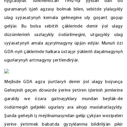
nygtadylar. Türkmenistan 1992-nji ýyldan bäri bu
guramanyň işjeň agzasy bolmak bilen, sebitde ylalaşykly
ulag syýasatynyň kemala gelmegine uly goşant goşup
gelýär. Bu bolsa sebitiň çäklerinde demir ýol ulagy
düzümleriniň sazlaşykly ösdürilmegini, utgaşykly ulag
syýasatynyň amala aşyrylmagyny üpjün edýär. Munuň özi
GDA-nyň çäklerinde halkara üstaşyr ýükleriň daşalmagynyň
ugurlarynyň artmagyny şertlendirýär.
Mejlisde GDA agza ýurtlaryň demir ýol ulagy boýunça
Geňeşiniň geçen döwürde ýerine ýetiren işleriniň jemlerine
garaldy we özara gatnaşyklary mundan beýläk-de
ösdürmegiň geljekki ugurlary ara alnyp maslahatlaşyldy.
Şunda geňeşiň iş meýilnamasyndan gelip çykýan wezipeleri
ýerine ýetirmek babatda gyzyklanma bildirilýän pikir