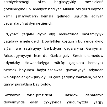
terbiýelenmegi bilen baglanyşykly meseleleriň
çözülmegine uly ähmiýet berilýär. Munuň özi ýurdumyzda
kämil şahsyýetleriň kemala gelmegi ugrunda edilýän
tagallalaryň aýdyň netijesidir.
...“Çynar” çagalar dynç alyş merkezinde baýramçylyk
ýagdaýy emele geldi. Döwletliler köşgüniň bu ýerde dynç
alýan we saglygyny berkidýän çagalaryna Gahryman
Arkadagymyzyň hem-de Gurbanguly Berdimuhamedow
adyndaky Howandarlyga mätäç çagalara hemaýat
bermek boýunça haýyr-sahawat gaznasynyň adyndan
welosipedler gowşuryldy. Bu çäre şatlykly wakalara, ýatda
galyjy pursatlara baý boldy.
Gaznanyň wise-prezidenti R.Bazarow dabaranyň
dowamynda eden çykyşynda ýurdumyzda ýagşy