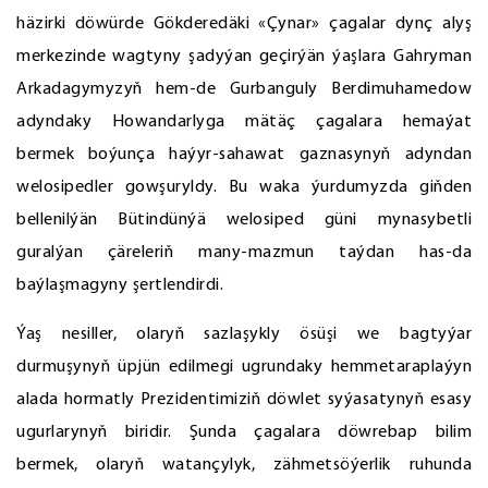
häzirki döwürde Gökderedäki «Çynar» çagalar dynç alyş
merkezinde wagtyny şadyýan geçirýän ýaşlara Gahryman
Arkadagymyzyň hem-de Gurbanguly Berdimuhamedow
adyndaky Howandarlyga mätäç çagalara hemaýat
bermek boýunça haýyr-sahawat gaznasynyň adyndan
welosipedler gowşuryldy. Bu waka ýurdumyzda giňden
bellenilýän Bütindünýä welosiped güni mynasybetli
guralýan çäreleriň many-mazmun taýdan has-da
baýlaşmagyny şertlendirdi.
Ýaş nesiller, olaryň sazlaşykly ösüşi we bagtyýar
durmuşynyň üpjün edilmegi ugrundaky hemmetaraplaýyn
alada hormatly Prezidentimiziň döwlet syýasatynyň esasy
ugurlarynyň biridir. Şunda çagalara döwrebap bilim
bermek, olaryň watançylyk, zähmetsöýerlik ruhunda