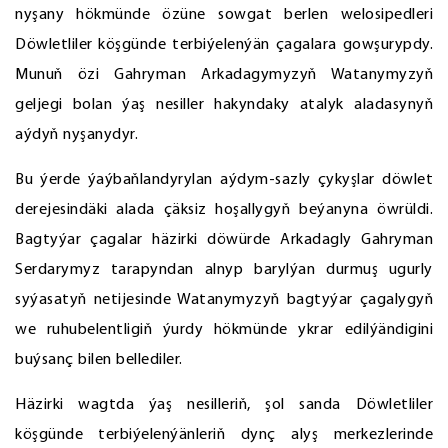
nyşany hökmünde özüne sowgat berlen welosipedleri
Döwletliler köşgünde terbiýelenýän çagalara gowşurypdy.
Munuň özi Gahryman Arkadagymyzyň Watanymyzyň
geljegi bolan ýaş nesiller hakyndaky atalyk aladasynyň
aýdyň nyşanydyr.
Bu ýerde ýaýbaňlandyrylan aýdym-sazly çykyşlar döwlet
derejesindäki alada çäksiz hoşallygyň beýanyna öwrüldi.
Bagtyýar çagalar häzirki döwürde Arkadagly Gahryman
Serdarymyz tarapyndan alnyp barylýan durmuş ugurly
syýasatyň netijesinde Watanymyzyň bagtyýar çagalygyň
we ruhubelentligiň ýurdy hökmünde ykrar edilýändigini
buýsanç bilen bellediler.
Häzirki wagtda ýaş nesilleriň, şol sanda Döwletliler
köşgünde terbiýelenýänleriň dynç alyş merkezlerinde