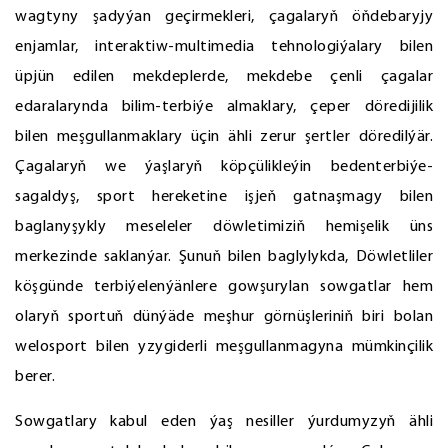
wagtyny şadyýan geçirmekleri, çagalaryň öňdebaryjy
enjamlar, interaktiw-multimedia tehnologiýalary bilen
üpjün edilen mekdeplerde, mekdebe çenli çagalar
edaralarynda bilim-terbiýe almaklary, çeper döredijilik
bilen meşgullanmaklary üçin ähli zerur şertler döredilýär.
Çagalaryň we ýaşlaryň köpçülikleýin bedenterbiýe-
sagaldyş, sport hereketine işjeň gatnaşmagy bilen
baglanyşykly meseleler döwletimiziň hemişelik üns
merkezinde saklanýar. Şunuň bilen baglylykda, Döwletliler
köşgünde terbiýelenýänlere gowşurylan sowgatlar hem
olaryň sportuň dünýäde meşhur görnüşleriniň biri bolan
welosport bilen yzygiderli meşgullanmagyna mümkinçilik
berer.
Sowgatlary kabul eden ýaş nesiller ýurdumyzyň ähli