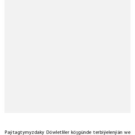
Paýtagtymyzdaky Döwletliler köşgünde terbiýelenýän we