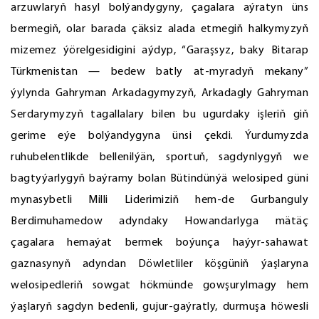
arzuwlaryň hasyl bolýandygyny, çagalara aýratyn üns
bermegiň, olar barada çäksiz alada etmegiň halkymyzyň
mizemez ýörelgesidigini aýdyp, “Garaşsyz, baky Bitarap
Türkmenistan — bedew batly at-myradyň mekany”
ýylynda Gahryman Arkadagymyzyň, Arkadagly Gahryman
Serdarymyzyň tagallalary bilen bu ugurdaky işleriň giň
gerime eýe bolýandygyna ünsi çekdi. Ýurdumyzda
ruhubelentlikde bellenilýän, sportuň, sagdynlygyň we
bagtyýarlygyň baýramy bolan Bütindünýä welosiped güni
mynasybetli Milli Liderimiziň hem-de Gurbanguly
Berdimuhamedow adyndaky Howandarlyga mätäç
çagalara hemaýat bermek boýunça haýyr-sahawat
gaznasynyň adyndan Döwletliler köşgüniň ýaşlaryna
welosipedleriň sowgat hökmünde gowşurylmagy hem
ýaşlaryň sagdyn bedenli, gujur-gaýratly, durmuşa höwesli