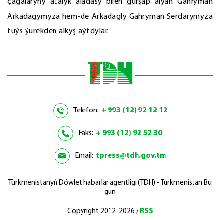
çagalaryny atalyk aladasy bilen gurşap alýan Gahryman
Arkadagymyza hem-de Arkadagly Gahryman Serdarymyza
tüýs ýürekden alkyş aýtdylar.
Telefon:
+ 993 (12) 92 12 12
Faks:
+ 993 (12) 92 52 30
Email:
tpress@tdh.gov.tm
Türkmenistanyň Döwlet habarlar agentligi (TDH) - Türkmenistan Bu
gün
Copyright 2012-2026 /
RSS