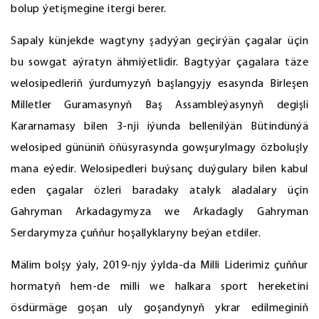
bolup ýetişmegine itergi berer.
Sapaly künjekde wagtyny şadyýan geçirýän çagalar üçin
bu sowgat aýratyn ähmiýetlidir. Bagtyýar çagalara täze
welosipedleriň ýurdumyzyň başlangyjy esasynda Birleşen
Milletler Guramasynyň Baş Assambleýasynyň degişli
Kararnamasy bilen 3-nji iýunda bellenilýän Bütindünýä
welosiped gününiň öňüsyrasynda gowşurylmagy özboluşly
mana eýedir. Welosipedleri buýsanç duýgulary bilen kabul
eden çagalar özleri baradaky atalyk aladalary üçin
Gahryman Arkadagymyza we Arkadagly Gahryman
Serdarymyza çuňňur hoşallyklaryny beýan etdiler.
Mälim bolşy ýaly, 2019-njy ýylda-da Milli Liderimiz çuňňur
hormatyň hem-de milli we halkara sport hereketini
ösdürmäge goşan uly goşandynyň ykrar edilmeginiň