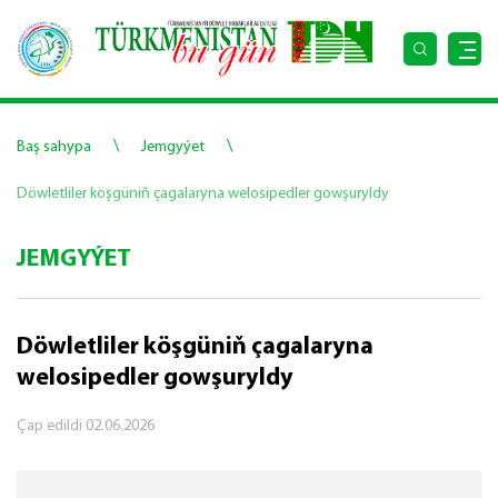
\
\
Baş sahypa
Jemgyýet
Döwletliler köşgüniň çagalaryna welosipedler gowşuryldy
JEMGYÝET
Döwletliler köşgüniň çagalaryna
welosipedler gowşuryldy
Çap edildi
02.06.2026