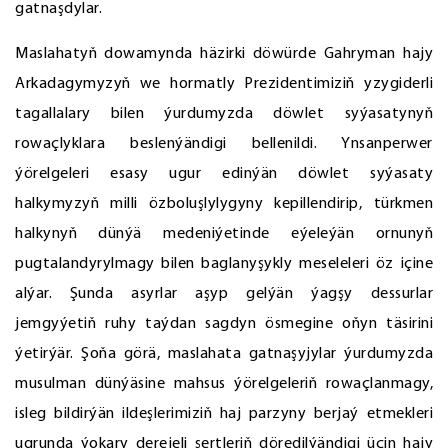
gatnaşdylar.
Maslahatyň dowamynda häzirki döwürde Gahryman hajy
Arkadagymyzyň we hormatly Prezidentimiziň yzygiderli
tagallalary bilen ýurdumyzda döwlet syýasatynyň
rowaçlyklara beslenýändigi bellenildi. Ynsanperwer
ýörelgeleri esasy ugur edinýän döwlet syýasaty
halkymyzyň milli özboluşlylygyny kepillendirip, türkmen
halkynyň dünýä medeniýetinde eýeleýän ornunyň
pugtalandyrylmagy bilen baglanyşykly meseleleri öz içine
alýar. Şunda asyrlar aşyp gelýän ýagşy dessurlar
jemgyýetiň ruhy taýdan sagdyn ösmegine oňyn täsirini
ýetirýär. Şoňa görä, maslahata gatnaşyjylar ýurdumyzda
musulman dünýäsine mahsus ýörelgeleriň rowaçlanmagy,
isleg bildirýän ildeşlerimiziň haj parzyny berjaý etmekleri
ugrunda ýokary derejeli şertleriň döredilýändigi üçin hajy