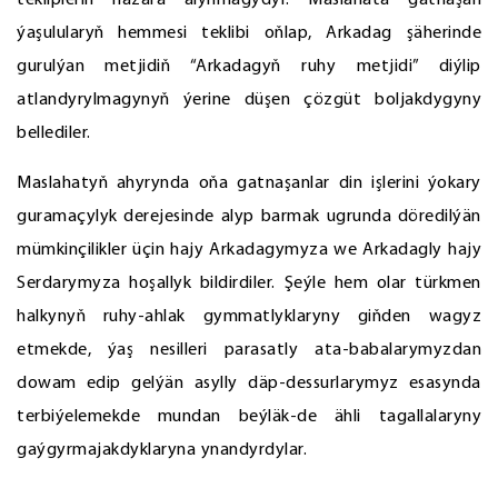
teklipleriň nazara alynmagydyr. Maslahata gatnaşan
ýaşulularyň hemmesi teklibi oňlap, Arkadag şäherinde
gurulýan metjidiň “Arkadagyň ruhy metjidi” diýlip
atlandyrylmagynyň ýerine düşen çözgüt boljakdygyny
bellediler.
Maslahatyň ahyrynda oňa gatnaşanlar din işlerini ýokary
guramaçylyk derejesinde alyp barmak ugrunda döredilýän
mümkinçilikler üçin hajy Arkadagymyza we Arkadagly hajy
Serdarymyza hoşallyk bildirdiler. Şeýle hem olar türkmen
halkynyň ruhy-ahlak gymmatlyklaryny giňden wagyz
etmekde, ýaş nesilleri parasatly ata-babalarymyzdan
dowam edip gelýän asylly däp-dessurlarymyz esasynda
terbiýelemekde mundan beýläk-de ähli tagallalaryny
gaýgyrmajakdyklaryna ynandyrdylar.