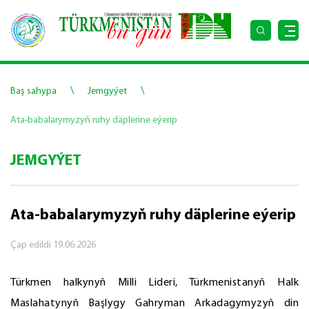
\
\
Baş sahypa
Jemgyýet
Ata-babalarymyzyň ruhy däplerine eýerip
JEMGYÝET
Ata-babalarymyzyň ruhy däplerine eýerip
Çap edildi
19.06.2026
Türkmen halkynyň Milli Lideri, Türkmenistanyň Halk
Maslahatynyň Başlygy Gahryman Arkadagymyzyň din