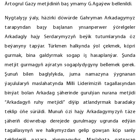
Ärtogrul Gazy metjidiniň baş ymamy G.Agaýew bellenildi.
Nygtalyşy ýaly, häzirki döwürde Gahryman Arkadagymyz
tarapyndan başy başlanan ynsanperwer ýörelgeler
Arkadagly hajy Serdarymyzyň beýik tutumlarynda öz
beýanyny tapýar. Türkmen halkynda ýol çekmek, köpri
gurmak, bina galdyrmak sogap iş hasaplanýar. Şunda
metjit gurmagyň aýratyn sogaplydygyny bellemek gerek.
Şunuň bilen baglylykda, juma namazyna ýygnanan
ýaşulularyň maslahatynda Milli Liderimiziň tagallasyndan
binýat bolan Arkadag şäherinde gurulýan nurana metjidi
“Arkadagyň ruhy metjidi” diýip atlandyrmak baradaky
teklip öňe sürüldi. Munuň özi hajy Arkadagymyzyň täze
şäheriň döwrebap derejede gurulmagy ugrunda edýän
tagallasynyň we halkymyzdan gelip gowşan köp sanly