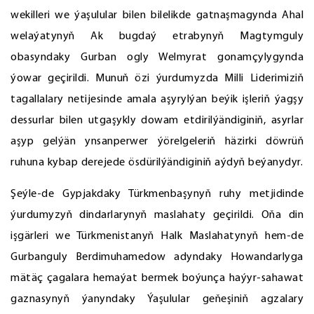
wekilleri we ýaşulular bilen bilelikde gatnaşmagynda Ahal
welaýatynyň Ak bugdaý etrabynyň Magtymguly
obasyndaky Gurban ogly Welmyrat gonamçylygynda
ýowar geçirildi. Munuň özi ýurdumyzda Milli Liderimiziň
tagallalary netijesinde amala aşyrylýan beýik işleriň ýagşy
dessurlar bilen utgaşykly dowam etdirilýändiginiň, asyrlar
aşyp gelýän ynsanperwer ýörelgeleriň häzirki döwrüň
ruhuna kybap derejede ösdürilýändiginiň aýdyň beýanydyr.
Şeýle-de Gypjakdaky Türkmenbaşynyň ruhy metjidinde
ýurdumyzyň dindarlarynyň maslahaty geçirildi. Oňa din
işgärleri we Türkmenistanyň Halk Maslahatynyň hem-de
Gurbanguly Berdimuhamedow adyndaky Howandarlyga
mätäç çagalara hemaýat bermek boýunça haýyr-sahawat
gaznasynyň ýanyndaky Ýaşulular geňeşiniň agzalary