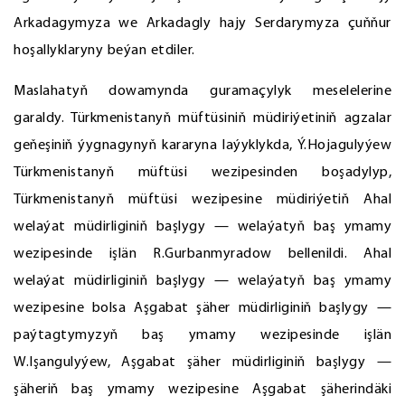
Arkadagymyza we Arkadagly hajy Serdarymyza çuňňur
hoşallyklaryny beýan etdiler.
Maslahatyň dowamynda guramaçylyk meselelerine
garaldy. Türkmenistanyň müftüsiniň müdiriýetiniň agzalar
geňeşiniň ýygnagynyň kararyna laýyklykda, Ý.Hojagulyýew
Türkmenistanyň müftüsi wezipesinden boşadylyp,
Türkmenistanyň müftüsi wezipesine müdiriýetiň Ahal
welaýat müdirliginiň başlygy — welaýatyň baş ymamy
wezipesinde işlän R.Gurbanmyradow bellenildi. Ahal
welaýat müdirliginiň başlygy — welaýatyň baş ymamy
wezipesine bolsa Aşgabat şäher müdirliginiň başlygy —
paýtagtymyzyň baş ymamy wezipesinde işlän
W.Işangulyýew, Aşgabat şäher müdirliginiň başlygy —
şäheriň baş ymamy wezipesine Aşgabat şäherindäki