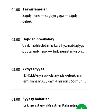
Teswirlemeler
04.08
Sagdyn ene — sagdyn çaga — sagdyn
geljek
Hepdäniň wakalary
03.08
Uzak möhletleýin halkara hyzmatdaşlygy
pugtalandyrmak — Türkmenistanyň oňyn
başlangyçlarynyň maksady
Ykdysadyýet
03.08
TDHÇMB-nyň söwdalarynda geleşikleriň
jemi bahasy ABŞ-nyň 4 million 755 müň
dollaryndan gowrak boldy
Syýasy habarlar
01.08
Türkmenistanyň Ministrler Kabinetiniň