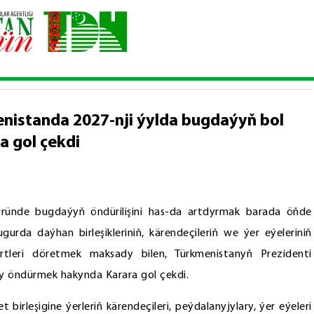
 “Türkmenistanda 2027-nji ýylda bugdaýyň bol hasylyny öndürmek ha
nistanda 2027-nji ýylda bugdaýyň bol
 gol çekdi
ründe bugdaýyň öndürilişini has-da artdyrmak barada öňde
gurda daýhan birleşikleriniň, kärendeçileriň we ýer eýeleriniň
şertleri döretmek maksady bilen, Türkmenistanyň Prezidenti
y öndürmek hakynda Karara gol çekdi.
irleşigine ýerleriň kärendeçileri, peýdalanyjylary, ýer eýeleri