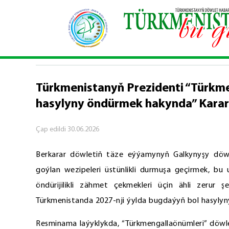
Baş sahypa
\
Resmi
\
Türkmenistanyň Prezidenti
RESMI
Türkmenistanyň Prezidenti “Türkme
hasylyny öndürmek hakynda” Karara
Çap edildi
30.06.2026
Berkarar döwletiň täze eýýamynyň Galkynyşy döw
goýlan wezipeleri üstünlikli durmuşa geçirmek, bu u
öndürijilikli zähmet çekmekleri üçin ähli zerur 
Türkmenistanda 2027-nji ýylda bugdaýyň bol hasylyn
Resminama laýyklykda, “Türkmengallaönümleri” döwlet b