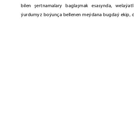
bilen şertnamalary baglaşmak esasynda, welaýatlar
ýurdumyz boýunça bellenen meýdana bugdaý ekip, de