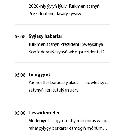
2026-njy ýylyň iýuly: Türkmenistanyň
Prezidentiniň daşary syýasy
başlangyçlaryndan ugur alyp
Syýasy habarlar
05.08
Türk­me­nis­ta­nyň Prezidenti Şweý­sa­ri­ýa
Kon­fe­de­ra­si­ýa­sy­nyň wi­se-prezidenti, Da­
şa­ry iş­ler fe­de­ral de­par­ta­men­ti­niň baş­ly­
gy­ny ka­bul et­di
Jemgyýet
05.08
Ýaş ne­sil­ler ba­ra­da­ky ala­da — döw­let sy­ýa­
sa­ty­nyň ile­ri tu­tul­ýan ug­ry
Teswirlemeler
05.08
Me­de­ni­ýet — gym­mat­ly milli mi­ras we pa­
ra­hat­çy­ly­gy ber­ka­rar et­me­giň mö­hüm
şer­ti