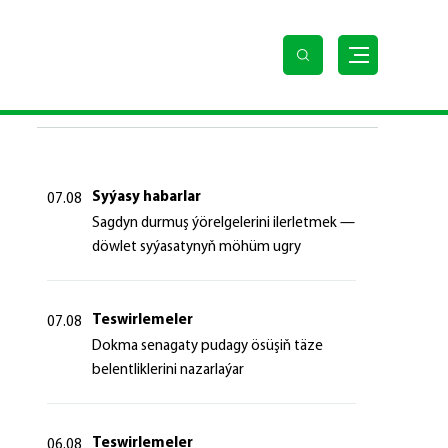
kynda” Karara gol çekdi
SOŇKY HABARLAR
Syýasy habarlar
07.08
Sagdyn durmuş ýörelgelerini ilerletmek —
döwlet syýasatynyň möhüm ugry
Teswirlemeler
07.08
Dokma senagaty pudagy ösüşiň täze
belentliklerini nazarlaýar
Teswirlemeler
06.08