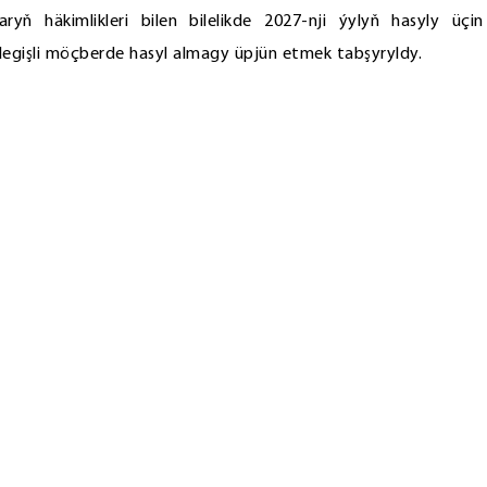
yň häkimlikleri bilen bilelikde 2027-nji ýylyň hasyly üçin
gişli möçberde hasyl almagy üpjün etmek tabşyryldy.