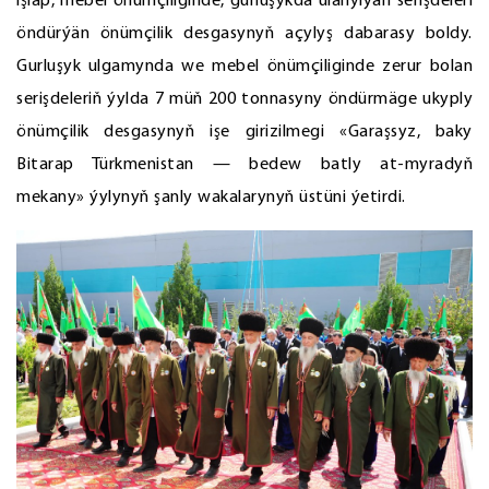
işläp, mebel önümçiliginde, gurluşykda ulanylýan serişdeleri
öndürýän önümçilik desgasynyň açylyş dabarasy boldy.
Gurluşyk ulgamynda we mebel önümçiliginde zerur bolan
serişdeleriň ýylda 7 müň 200 tonnasyny öndürmäge ukyply
önümçilik desgasynyň işe girizilmegi «Garaşsyz, baky
Bitarap Türkmenistan — bedew batly at-myradyň
mekany» ýylynyň şanly wakalarynyň üstüni ýetirdi.