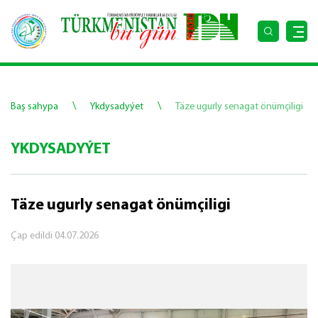
\
\
Baş sahypa
Ykdysadyýet
Täze ugurly senagat önümçiligi
YKDYSADYÝET
Täze ugurly senagat önümçiligi
Çap edildi
04.07.2026