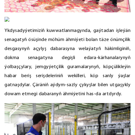
Ykdysadyýetimiziň kuwwatlanmagynda, gaýtadan işleýän
senagatyň ösüşinde möhüm ähmiýeti bolan täze önümçilik
desgasynyň açylyş dabarasyna welaýatyň häkimliginiň,
dokma senagatyna degişli edara-kärhanalarynyň
ýolbaşçylary, jemgyýetçilik guramalarynyň, köpçülikleýin
habar beriş serişdeleriniň wekilleri, köp sanly ýaşlar
gatnaşdylar. Çäräniň aýdym-sazly çykyşlar bilen utgaşykly
dowam etmegi dabaranyň ähmiýetini has-da artdyrdy.