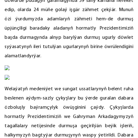
döwürde pudagyň garamagynda 59 sany kärhana hereket
edip, olarda 24 müňe golaý işgär zähmet çekýär. Munuň
özi ýurdumyzda adamlaryň zähmeti hem-de durmuş
üpjünçiligi baradaky aladanyň hormatly Prezidentimiziň
başda durmagynda alnyp barylýan durmuş ugurly döwlet
syýasatynyň ileri tutulýan ugurlarynyň birine öwrülendigini
alamatlandyrýar.
Welaýatyň medeniýet we sungat ussatlarynyň belent ruha
beslenen aýdym-sazly çykyşlary bu ýerde guralan dabara
özboluşly baýramçylyk öwüşginini çaýdy. Çykyşlarda
hormatly Prezidentimiziň we Gahryman Arkadagymyzyň
tagallalary netijesinde durmuşa geçirilýän beýik işleriň,
halkymyzyň bagtyýar durmuşynyň waspy ýetirildi. Dabara