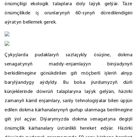
önümçiligi ekologik talaplara doly laýyk gelýär. Täze
önümçilikde iş orunlarynyň 60-synyň döredilendigini
aýratyn bellemek gerek.
Çykyşlarda pudaklaryň sazlaşykly ösüşine, dokma
senagatynyň maddy-enjamlaýyn binýadynyň
berkidilmegine gönükdirilen giň möçberli işleriň alnyp
barylýandygy aýdyldy. Bu bolsa ýurdumyzyň dürli
künjeklerinde döwrüň talaplaryna laýyk gelýän, häzirki
zamanyň kämil enjamlary, sanly tehnologiýalar bilen üpjün
edilen dokma kärhanalarynyň gurlup ulanmaga berilmegine
giň ýol açýar. Diýarymyzda dokma senagatyna degişli
önümçilik kärhanalary üstünlikli hereket edýär. Häzirki