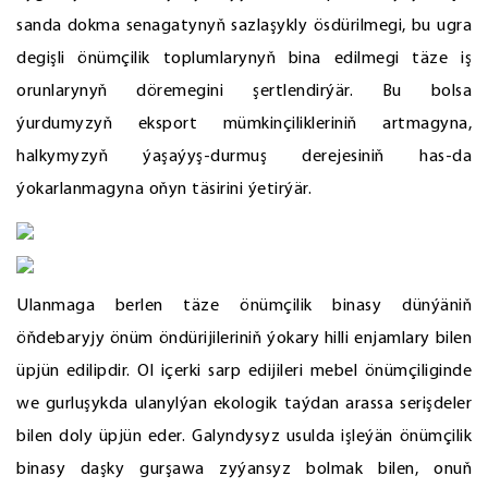
sanda dokma senagatynyň sazlaşykly ösdürilmegi, bu ugra
degişli önümçilik toplumlarynyň bina edilmegi täze iş
orunlarynyň döremegini şertlendirýär. Bu bolsa
ýurdumyzyň eksport mümkinçilikleriniň artmagyna,
halkymyzyň ýaşaýyş-durmuş derejesiniň has-da
ýokarlanmagyna oňyn täsirini ýetirýär.
Ulanmaga berlen täze önümçilik binasy dünýäniň
öňdebaryjy önüm öndürijileriniň ýokary hilli enjamlary bilen
üpjün edilipdir. Ol içerki sarp edijileri mebel önümçiliginde
we gurluşykda ulanylýan ekologik taýdan arassa serişdeler
bilen doly üpjün eder. Galyndysyz usulda işleýän önümçilik
binasy daşky gurşawa zyýansyz bolmak bilen, onuň