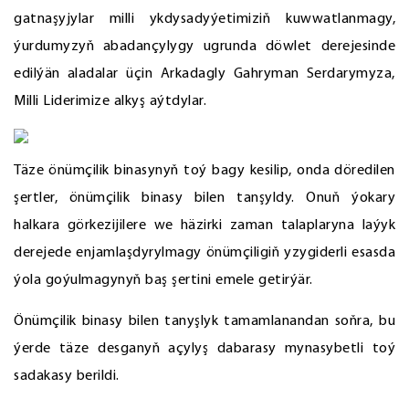
gatnaşyjylar milli ykdysadyýetimiziň kuwwatlanmagy,
ýurdumyzyň abadançylygy ugrunda döwlet derejesinde
edilýän aladalar üçin Arkadagly Gahryman Serdarymyza,
Milli Liderimize alkyş aýtdylar.
Täze önümçilik binasynyň toý bagy kesilip, onda döredilen
şertler, önümçilik binasy bilen tanşyldy. Onuň ýokary
halkara görkezijilere we häzirki zaman talaplaryna laýyk
derejede enjamlaşdyrylmagy önümçiligiň yzygiderli esasda
ýola goýulmagynyň baş şertini emele getirýär.
Önümçilik binasy bilen tanyşlyk tamamlanandan soňra, bu
ýerde täze desganyň açylyş dabarasy mynasybetli toý
sadakasy berildi.