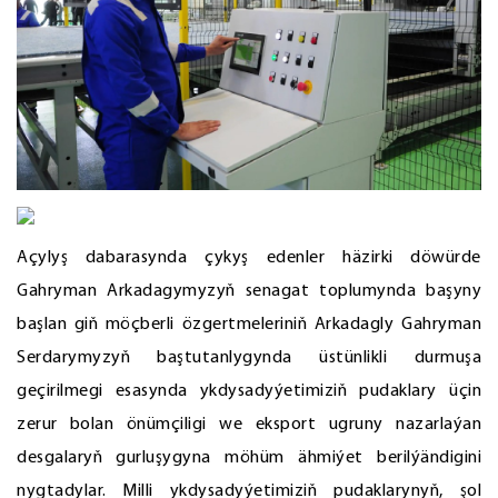
Açylyş dabarasynda çykyş edenler häzirki döwürde
Gahryman Arkadagymyzyň senagat toplumynda başyny
başlan giň möçberli özgertmeleriniň Arkadagly Gahryman
Serdarymyzyň baştutanlygynda üstünlikli durmuşa
geçirilmegi esasynda ykdysadyýetimiziň pudaklary üçin
zerur bolan önümçiligi we eksport ugruny nazarlaýan
desgalaryň gurluşygyna möhüm ähmiýet berilýändigini
nygtadylar. Milli ykdysadyýetimiziň pudaklarynyň, şol