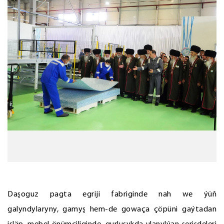
Daşoguz pagta egriji fabriginde nah we ýüň
galyndylaryny, gamyş hem-de gowaça çöpüni gaýtadan