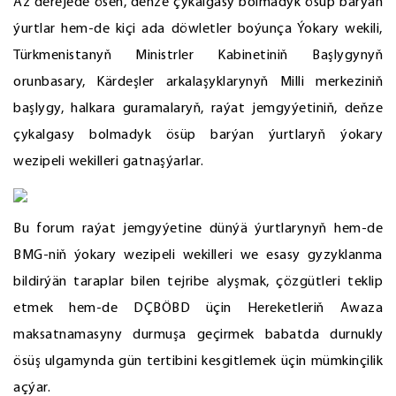
Az derejede ösen, deňze çykalgasy bolmadyk ösüp barýan
ýurtlar hem-de kiçi ada döwletler boýunça Ýokary wekili,
Türkmenistanyň Ministrler Kabinetiniň Başlygynyň
orunbasary, Kärdeşler arkalaşyklarynyň Milli merkeziniň
başlygy, halkara guramalaryň, raýat jemgyýetiniň, deňze
çykalgasy bolmadyk ösüp barýan ýurtlaryň ýokary
wezipeli wekilleri gatnaşýarlar.
Bu forum raýat jemgyýetine dünýä ýurtlarynyň hem-de
BMG-niň ýokary wezipeli wekilleri we esasy gyzyklanma
bildirýän taraplar bilen tejribe alyşmak, çözgütleri teklip
etmek hem-de DÇBÖBD üçin Hereketleriň Awaza
maksatnamasyny durmuşa geçirmek babatda durnukly
ösüş ulgamynda gün tertibini kesgitlemek üçin mümkinçilik
açýar.