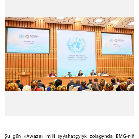
Şu gün «Awaza» milli syýahatçylyk zolagynda BMG-niň