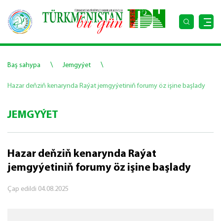
\
\
Baş sahypa
Jemgyýet
Hazar deňziň kenarynda Raýat jemgyýetiniň forumy öz işine başlady
JEMGYÝET
Hazar deňziň kenarynda Raýat
jemgyýetiniň forumy öz işine başlady
Çap edildi
04.08.2025