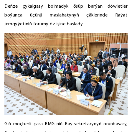
Deňze çykalgasy bolmadyk ösüp barýan döwletler
boýunça üçünji maslahatynyň çäklerinde Raýat
jemgyýetiniň forumy öz işine başlady.
Giň möçberli çärä BMG-niň Baş sekretarynyň orunbasary,