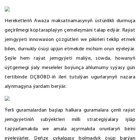
Hereketleriň Awaza maksatnamasynyň üstünlikli durmuşa
geçirilmegi köptaraplaýyn çemeleşmäni talap edýär. Raýat
jemgyýeti innowasion çözgütleri we pikirleri teklip etmek
bilen, durnukly ösüşi üpjün etmekde möhüm orun eýeleýär.
Şeýle hem raýat jemgyýeti maliýe, söwda, howanyň
üýtgemegi ýaly meseleler boýunça ählumumy syýasy gün
tertibinde DÇBÖBD-iň ileri tutulýan ugurlarynyň nazara
alynmagyna ýardam berýär.
Ýerli guramalardan başlap halkara guramalara çenli raýat
jemgyýetiniň subýektleri milli strategiýalary işläp
taýýarlamakda we amala aşyrmakda orunlaryň birini
eýeleýärler. Deňze çykalgasy bolmadyk ösüp barýan