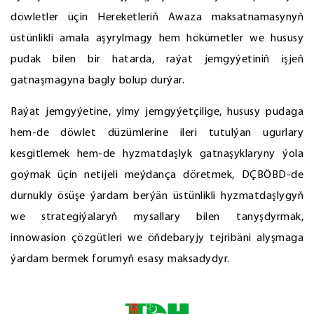
döwletler üçin Hereketleriň Awaza maksatnamasynyň
üstünlikli amala aşyrylmagy hem hökümetler we hususy
pudak bilen bir hatarda, raýat jemgyýetiniň işjeň
gatnaşmagyna bagly bolup durýar.
Raýat jemgyýetine, ylmy jemgyýetçilige, hususy pudaga
hem-de döwlet düzümlerine ileri tutulýan ugurlary
kesgitlemek hem-de hyzmatdaşlyk gatnaşyklaryny ýola
goýmak üçin netijeli meýdança döretmek, DÇBÖBD-de
durnukly ösüşe ýardam berýän üstünlikli hyzmatdaşlygyň
we strategiýalaryň mysallary bilen tanyşdyrmak,
innowasion çözgütleri we öňdebaryjy tejribäni alyşmaga
ýardam bermek forumyň esasy maksadydyr.