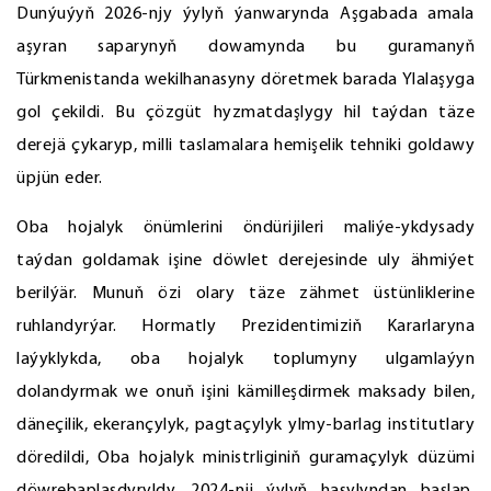
Dunýuýyň 2026-njy ýylyň ýanwarynda Aşgabada amala
aşyran saparynyň dowamynda bu guramanyň
Türkmenistanda wekilhanasyny döretmek barada Ylalaşyga
gol çekildi. Bu çözgüt hyzmatdaşlygy hil taýdan täze
derejä çykaryp, milli taslamalara hemişelik tehniki goldawy
üpjün eder.
Oba hojalyk önümlerini öndürijileri maliýe-ykdysady
taýdan goldamak işine döwlet derejesinde uly ähmiýet
berilýär. Munuň özi olary täze zähmet üstünliklerine
ruhlandyrýar. Hormatly Prezidentimiziň Kararlaryna
laýyklykda, oba hojalyk toplumyny ulgamlaýyn
dolandyrmak we onuň işini kämilleşdirmek maksady bilen,
däneçilik, ekerançylyk, pagtaçylyk ylmy-barlag institutlary
döredildi, Oba hojalyk ministrliginiň guramaçylyk düzümi