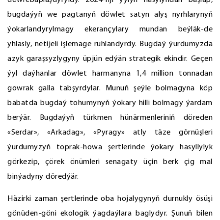
döwrebaplaşdyryldy. 2024-nji ýylyň hasylyndan başlap,
bugdaýyň we pagtanyň döwlet satyn alyş nyrhlarynyň
ýokarlandyrylmagy ekerançylary mundan beýläk-de
yhlasly, netijeli işlemäge ruhlandyrdy. Bugdaý ýurdumyzda
azyk garaşsyzlygyny üpjün edýän strategik ekindir. Geçen
ýyl daýhanlar döwlet harmanyna 1,4 million tonnadan
gowrak galla tabşyrdylar. Munuň şeýle bolmagyna köp
babatda bugdaý tohumynyň ýokary hilli bolmagy ýardam
berýär. Bugdaýyň türkmen hünärmenleriniň döreden
«Serdar», «Arkadag», «Pyragy» atly täze görnüşleri
ýurdumyzyň toprak-howa şertlerinde ýokary hasyllylyk
görkezip, çörek önümleri senagaty üçin berk çig mal
binýadyny döredýär.
Häzirki zaman şertlerinde oba hojalygynyň durnukly ösüşi
gönüden-göni ekologik ýagdaýlara baglydyr. Şunuň bilen