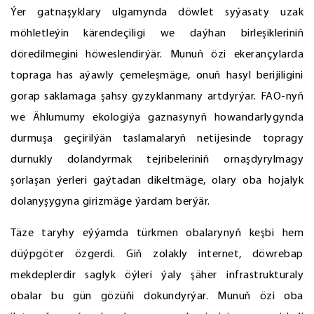
Ýer gatnaşyklary ulgamynda döwlet syýasaty uzak
möhletleýin kärendeçiligi we daýhan birleşikleriniň
döredilmegini höweslendirýär. Munuň özi ekerançylarda
topraga has aýawly çemeleşmäge, onuň hasyl berijiligini
gorap saklamaga şahsy gyzyklanmany artdyrýar. FAO-nyň
we Ählumumy ekologiýa gaznasynyň howandarlygynda
durmuşa geçirilýän taslamalaryň netijesinde topragy
durnukly dolandyrmak tejribeleriniň ornaşdyrylmagy
şorlaşan ýerleri gaýtadan dikeltmäge, olary oba hojalyk
dolanyşygyna girizmäge ýardam berýär.
Täze taryhy eýýamda türkmen obalarynyň keşbi hem
düýpgöter özgerdi. Giň zolakly internet, döwrebap
mekdeplerdir saglyk öýleri ýaly şäher infrastrukturaly
obalar bu gün gözüňi dokundyrýar. Munuň özi oba