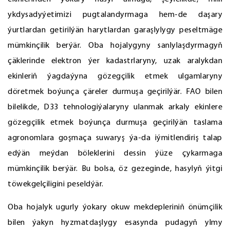
ykdysadyýetimizi pugtalandyrmaga hem-de daşary
ýurtlardan getirilýän harytlardan garaşlylygy peseltmäge
mümkinçilik berýär. Oba hojalygyny sanlylaşdyrmagyň
çäklerinde elektron ýer kadastrlaryny, uzak aralykdan
ekinleriň ýagdaýyna gözegçilik etmek ulgamlaryny
döretmek boýunça çäreler durmuşa geçirilýär. FAO bilen
bilelikde, D33 tehnologiýalaryny ulanmak arkaly ekinlere
gözegçilik etmek boýunça durmuşa geçirilýän taslama
agronomlara goşmaça suwaryş ýa-da iýmitlendiriş talap
edýän meýdan böleklerini dessin ýüze çykarmaga
mümkinçilik berýär. Bu bolsa, öz gezeginde, hasylyň ýitgi
töwekgelçiligini peseldýär.
Oba hojalyk ugurly ýokary okuw mekdepleriniň önümçilik
bilen ýakyn hyzmatdaşlygy esasynda pudagyň ylmy