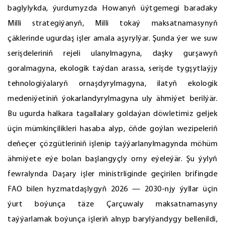
baglylykda, ýurdumyzda Howanyň üýtgemegi baradaky
Milli strategiýanyň, Milli tokaý maksatnamasynyň
çäklerinde ugurdaş işler amala aşyrylýar. Şunda ýer we suw
serişdeleriniň rejeli ulanylmagyna, daşky gurşawyň
goralmagyna, ekologik taýdan arassa, serişde tygşytlaýjy
tehnologiýalaryň ornaşdyrylmagyna, ilatyň ekologik
medeniýetiniň ýokarlandyrylmagyna uly ähmiýet berilýär.
Bu ugurda halkara tagallalary goldaýan döwletimiz geljek
üçin mümkinçilikleri hasaba alyp, öňde goýlan wezipeleriň
deňeçer çözgütleriniň işlenip taýýarlanylmagynda möhüm
ähmiýete eýe bolan başlangyçly orny eýeleýär. Şu ýylyň
fewralynda Daşary işler ministrliginde geçirilen brifingde
FAO bilen hyzmatdaşlygyň 2026 — 2030-njy ýyllar üçin
ýurt boýunça täze Çarçuwaly maksatnamasyny
taýýarlamak boýunça işleriň alnyp barylýandygy bellenildi,