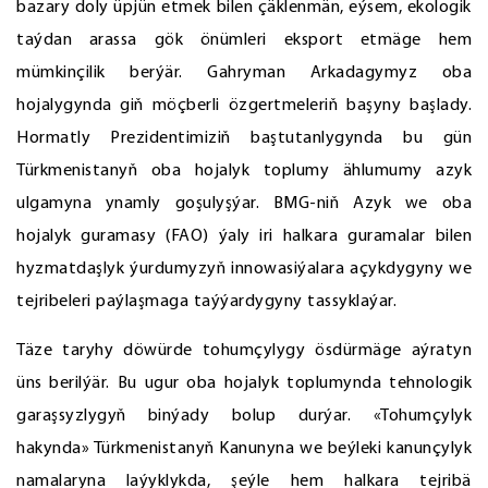
bazary doly üpjün etmek bilen çäklenmän, eýsem, ekologik
taýdan arassa gök önümleri eksport etmäge hem
mümkinçilik berýär. Gahryman Arkadagymyz oba
hojalygynda giň möçberli özgertmeleriň başyny başlady.
Hormatly Prezidentimiziň baştutanlygynda bu gün
Türkmenistanyň oba hojalyk toplumy ählumumy azyk
ulgamyna ynamly goşulyşýar. BMG-niň Azyk we oba
hojalyk guramasy (FAO) ýaly iri halkara guramalar bilen
hyzmatdaşlyk ýurdumyzyň innowasiýalara açykdygyny we
tejribeleri paýlaşmaga taýýardygyny tassyklaýar.
Täze taryhy döwürde tohumçylygy ösdürmäge aýratyn
üns berilýär. Bu ugur oba hojalyk toplumynda tehnologik
garaşsyzlygyň binýady bolup durýar. «Tohumçylyk
hakynda» Türkmenistanyň Kanunyna we beýleki kanunçylyk
namalaryna laýyklykda, şeýle hem halkara tejribä