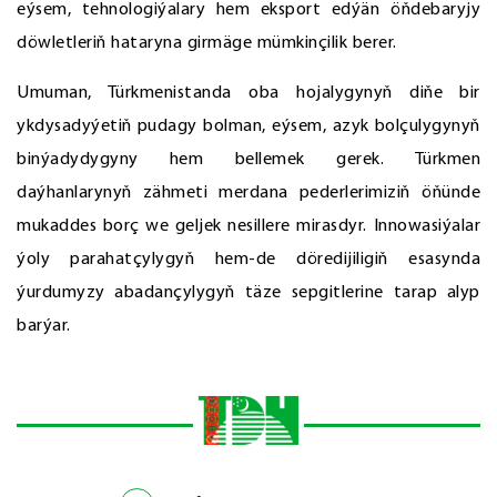
eýsem, tehnologiýalary hem eksport edýän öňdebaryjy
döwletleriň hataryna girmäge mümkinçilik berer.
Umuman, Türkmenistanda oba hojalygynyň diňe bir
ykdysadyýetiň pudagy bolman, eýsem, azyk bolçulygynyň
binýadydygyny hem bellemek gerek. Türkmen
daýhanlarynyň zähmeti merdana pederlerimiziň öňünde
mukaddes borç we geljek nesillere mirasdyr. Innowasiýalar
ýoly parahatçylygyň hem-de döredijiligiň esasynda
ýurdumyzy abadançylygyň täze sepgitlerine tarap alyp
barýar.