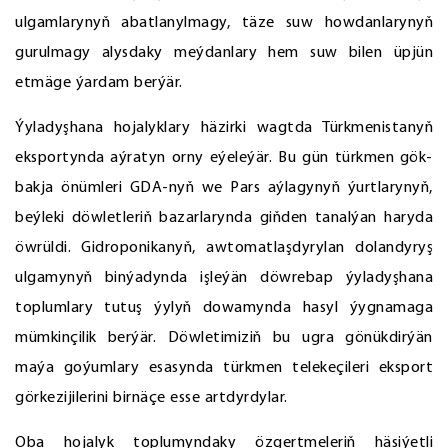
ulgamlarynyň abatlanylmagy, täze suw howdanlarynyň
gurulmagy alysdaky meýdanlary hem suw bilen üpjün
etmäge ýardam berýär.
Ýyladyşhana hojalyklary häzirki wagtda Türkmenistanyň
eksportynda aýratyn orny eýeleýär. Bu gün türkmen gök-
bakja önümleri GDA-nyň we Pars aýlagynyň ýurtlarynyň,
beýleki döwletleriň bazarlarynda giňden tanalýan haryda
öwrüldi. Gidroponikanyň, awtomatlaşdyrylan dolandyryş
ulgamynyň binýadynda işleýän döwrebap ýyladyşhana
toplumlary tutuş ýylyň dowamynda hasyl ýygnamaga
mümkinçilik berýär. Döwletimiziň bu ugra gönükdirýän
maýa goýumlary esasynda türkmen telekeçileri eksport
görkezijilerini birnäçe esse artdyrdylar.
Oba hojalyk toplumyndaky özgertmeleriň häsiýetli