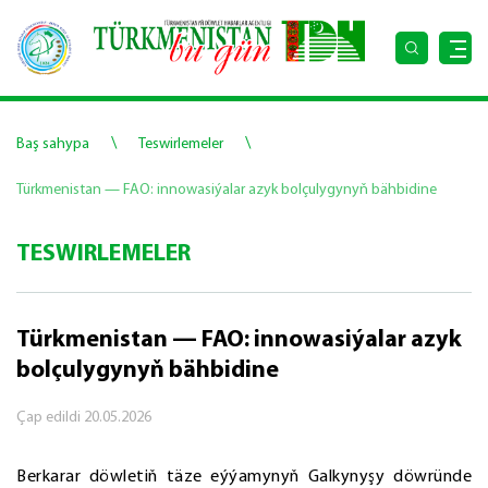
\
\
Baş sahypa
Teswirlemeler
Türkmenistan — FAO: innowasiýalar azyk bolçulygynyň bähbidine
TESWIRLEMELER
Türkmenistan — FAO: innowasiýalar azyk
bolçulygynyň bähbidine
Çap edildi
20.05.2026
Berkarar döwletiň täze eýýamynyň Galkynyşy döwründe