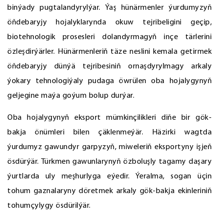
binýady pugtalandyrylýar. Ýaş hünärmenler ýurdumyzyň
öňdebaryjy hojalyklarynda okuw tejribeligini geçip,
biotehnologik prosesleri dolandyrmagyň inçe tärlerini
özleşdirýärler. Hünärmenleriň täze neslini kemala getirmek
öňdebaryjy dünýä tejribesiniň ornaşdyrylmagy arkaly
ýokary tehnologiýaly pudaga öwrülen oba hojalygynyň
geljegine maýa goýum bolup durýar.
Oba hojalygynyň eksport mümkinçilikleri diňe bir gök-
bakja önümleri bilen çäklenmeýär. Häzirki wagtda
ýurdumyz gawundyr garpyzyň, miweleriň eksportyny işjeň
ösdürýär. Türkmen gawunlarynyň özboluşly tagamy daşary
ýurtlarda uly meşhurlyga eýedir. Ýeralma, sogan üçin
tohum gaznalaryny döretmek arkaly gök-bakja ekinleriniň
tohumçylygy ösdürilýär.