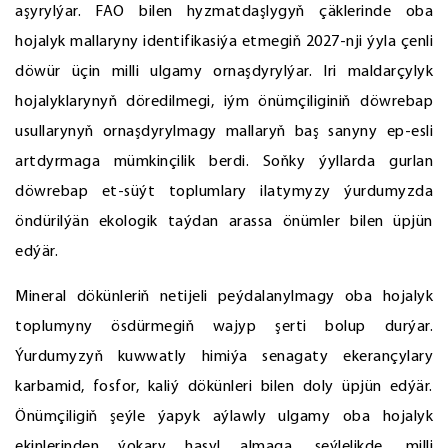
aşyrylýar. FAO bilen hyzmatdaşlygyň çäklerinde oba
hojalyk mallaryny identifikasiýa etmegiň 2027-nji ýyla çenli
döwür üçin milli ulgamy ornaşdyrylýar. Iri maldarçylyk
hojalyklarynyň döredilmegi, iým önümçiliginiň döwrebap
usullarynyň ornaşdyrylmagy mallaryň baş sanyny ep-esli
artdyrmaga mümkinçilik berdi. Soňky ýyllarda gurlan
döwrebap et-süýt toplumlary ilatymyzy ýurdumyzda
öndürilýän ekologik taýdan arassa önümler bilen üpjün
edýär.
Mineral dökünleriň netijeli peýdalanylmagy oba hojalyk
toplumyny ösdürmegiň wajyp şerti bolup durýar.
Ýurdumyzyň kuwwatly himiýa senagaty ekerançylary
karbamid, fosfor, kaliý dökünleri bilen doly üpjün edýär.
Önümçiligiň şeýle ýapyk aýlawly ulgamy oba hojalyk
ekinlerinden ýokary hasyl almaga, şeýlelikde, milli