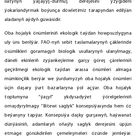
ilatynyň ýaşaýyş-durmuş derejesini yzygiderli
ýokarlandyrmak boýunça döwletimiz tarapyndan edilýän
aladanyň aýdyň güwäsidir.
Oba hojalyk önümleriniň ekologik taýdan howpsuzlygyna
uly üns berilýär. FAO-nyň sebit taslamalarynyň çäklerinde
ösümlikleri goramagyň biologik usullarynyň ulanylmagy,
däneli ekinleriň zyýankeşlerine garşy göreş çäreleriniň
geçirilmegi ekologik taýdan arassa önümleri almaga
mümkinçilik berýär we ýurdumyzyň oba hojalyk önümleri
üçin daşary ýurt bazarlaryna ýol açýar. Oba hojalyk
toplumyna “ýaşyl” ykdysadyýet ýörelgeleriniň
ornaşdyrylmagy “Bitewi saglyk” konsepsiýasynda hem öz
beýanyny tapýar. Konsepsiýa daşky gurşawyň, haýwanat
dünýäsiniň, adamlaryň oňaýly saglyk derejesini üpjün
etmäge gönükdirilen çemeleşmeleri özünde jemleýär.