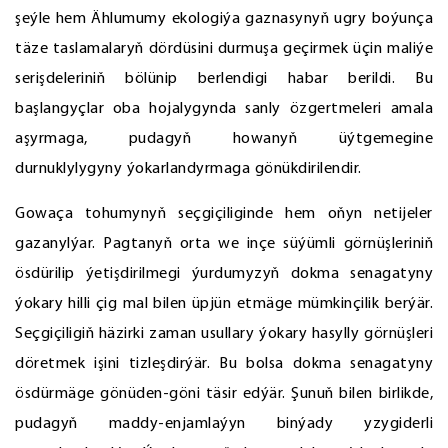
şeýle hem Ählumumy ekologiýa gaznasynyň ugry boýunça
täze taslamalaryň dördüsini durmuşa geçirmek üçin maliýe
serişdeleriniň bölünip berlendigi habar berildi. Bu
başlangyçlar oba hojalygynda sanly özgertmeleri amala
aşyrmaga, pudagyň howanyň üýtgemegine
durnuklylygyny ýokarlandyrmaga gönükdirilendir.
Gowaça tohumynyň seçgiçiliginde hem oňyn netijeler
gazanylýar. Pagtanyň orta we inçe süýümli görnüşleriniň
ösdürilip ýetişdirilmegi ýurdumyzyň dokma senagatyny
ýokary hilli çig mal bilen üpjün etmäge mümkinçilik berýär.
Seçgiçiligiň häzirki zaman usullary ýokary hasylly görnüşleri
döretmek işini tizleşdirýär. Bu bolsa dokma senagatyny
ösdürmäge gönüden-göni täsir edýär. Şunuň bilen birlikde,
pudagyň maddy-enjamlaýyn binýady yzygiderli