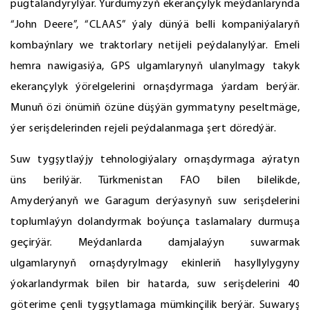
pugtalandyrylýar. Ýurdumyzyň ekerançylyk meýdanlarynda
“John Deere”, “CLAAS” ýaly dünýä belli kompaniýalaryň
kombaýnlary we traktorlary netijeli peýdalanylýar. Emeli
hemra nawigasiýa, GPS ulgamlarynyň ulanylmagy takyk
ekerançylyk ýörelgelerini ornaşdyrmaga ýardam berýär.
Munuň özi önümiň özüne düşýän gymmatyny peseltmäge,
ýer serişdelerinden rejeli peýdalanmaga şert döredýär.
Suw tygşytlaýjy tehnologiýalary ornaşdyrmaga aýratyn
üns berilýär. Türkmenistan FAO bilen bilelikde,
Amyderýanyň we Garagum derýasynyň suw serişdelerini
toplumlaýyn dolandyrmak boýunça taslamalary durmuşa
geçirýär. Meýdanlarda damjalaýyn suwarmak
ulgamlarynyň ornaşdyrylmagy ekinleriň hasyllylygyny
ýokarlandyrmak bilen bir hatarda, suw serişdelerini 40
göterime çenli tygşytlamaga mümkinçilik berýär. Suwaryş