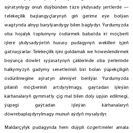
aýratynlygy onuň düýbünden täze ykdysady şertlerde —
telekeçilik başlangyçlarynyň giň gerime eýe bolýan
wagtynda alnyp barylýandygy bilen baglydyr. Ýurdumyzda
oba hojalyk toplumyny ösdürmek babatda iri möçberli
işlere ykdysadyýetiň hususy pudagynyň wekilleri işjeň
gatnaşýarlar. Telekeçilik işini goldamak we höweslendirmek
boýunça döwlet syýasatynyň çäklerinde oba ýerlerinde
halkymyzyň gadymy senetleriniň biri bolan ýüpekçiligiň
ösdürilmegine aýratyn ähmiýet berilýär. Ýurdumyzda
piläniň möçberiniň artdyrylmagy, gaýtadan işleýän
kärhanalaryň gymmatly çig mal bilen doly üpjün edilmegi,
ýüpegi gaýtadan işleýän kärhanalaryň
döwrebaplaşdyrylmagy munuň aýdyň mysalydyr.
Maldarçylyk pudagynda hem düýpli özgertmeler amala