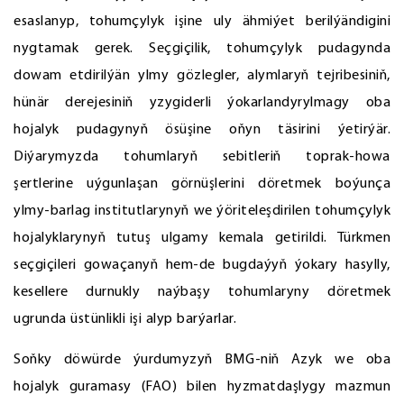
esaslanyp, tohumçylyk işine uly ähmiýet berilýändigini
nygtamak gerek. Seçgiçilik, tohumçylyk pudagynda
dowam etdirilýän ylmy gözlegler, alymlaryň tejribesiniň,
hünär derejesiniň yzygiderli ýokarlandyrylmagy oba
hojalyk pudagynyň ösüşine oňyn täsirini ýetirýär.
Diýarymyzda tohumlaryň sebitleriň toprak-howa
şertlerine uýgunlaşan görnüşlerini döretmek boýunça
ylmy-barlag institutlarynyň we ýöriteleşdirilen tohumçylyk
hojalyklarynyň tutuş ulgamy kemala getirildi. Türkmen
seçgiçileri gowaçanyň hem-de bugdaýyň ýokary hasylly,
kesellere durnukly naýbaşy tohumlaryny döretmek
ugrunda üstünlikli işi alyp barýarlar.
Soňky döwürde ýurdumyzyň BMG-niň Azyk we oba
hojalyk guramasy (FAO) bilen hyzmatdaşlygy mazmun