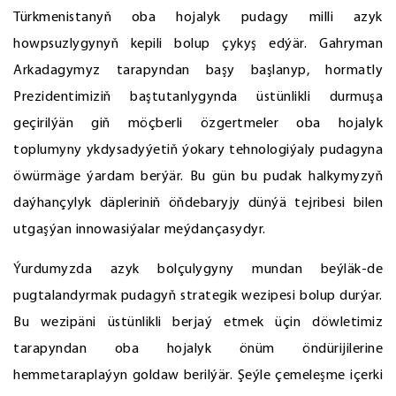
Türkmenistanyň oba hojalyk pudagy milli azyk
howpsuzlygynyň kepili bolup çykyş edýär. Gahryman
Arkadagymyz tarapyndan başy başlanyp, hormatly
Prezidentimiziň baştutanlygynda üstünlikli durmuşa
geçirilýän giň möçberli özgertmeler oba hojalyk
toplumyny ykdysadyýetiň ýokary tehnologiýaly pudagyna
öwürmäge ýardam berýär. Bu gün bu pudak halkymyzyň
daýhançylyk däpleriniň öňdebaryjy dünýä tejribesi bilen
utgaşýan innowasiýalar meýdançasydyr.
Ýurdumyzda azyk bolçulygyny mundan beýläk-de
pugtalandyrmak pudagyň strategik wezipesi bolup durýar.
Bu wezipäni üstünlikli berjaý etmek üçin döwletimiz
tarapyndan oba hojalyk önüm öndürijilerine
hemmetaraplaýyn goldaw berilýär. Şeýle çemeleşme içerki