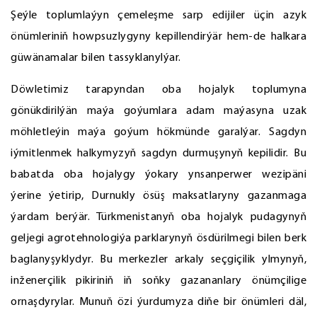
Şeýle toplumlaýyn çemeleşme sarp edijiler üçin azyk
önümleriniň howpsuzlygyny kepillendirýär hem-de halkara
güwänamalar bilen tassyklanylýar.
Döwletimiz tarapyndan oba hojalyk toplumyna
gönükdirilýän maýa goýumlara adam maýasyna uzak
möhletleýin maýa goýum hökmünde garalýar. Sagdyn
iýmitlenmek halkymyzyň sagdyn durmuşynyň kepilidir. Bu
babatda oba hojalygy ýokary ynsanperwer wezipäni
ýerine ýetirip, Durnukly ösüş maksatlaryny gazanmaga
ýardam berýär. Türkmenistanyň oba hojalyk pudagynyň
geljegi agrotehnologiýa parklarynyň ösdürilmegi bilen berk
baglanyşyklydyr. Bu merkezler arkaly seçgiçilik ylmynyň,
inženerçilik pikiriniň iň soňky gazananlary önümçilige
ornaşdyrylar. Munuň özi ýurdumyza diňe bir önümleri däl,