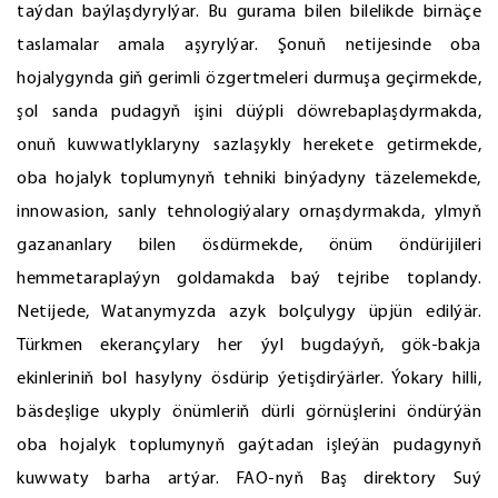
taýdan baýlaşdyrylýar. Bu gurama bilen bilelikde birnäçe
taslamalar amala aşyrylýar. Şonuň netijesinde oba
hojalygynda giň gerimli özgertmeleri durmuşa geçirmekde,
şol sanda pudagyň işini düýpli döwrebaplaşdyrmakda,
onuň kuwwatlyklaryny sazlaşykly herekete getirmekde,
oba hojalyk toplumynyň tehniki binýadyny täzelemekde,
innowasion, sanly tehnologiýalary ornaşdyrmakda, ylmyň
gazananlary bilen ösdürmekde, önüm öndürijileri
hemmetaraplaýyn goldamakda baý tejribe toplandy.
Netijede, Watanymyzda azyk bolçulygy üpjün edilýär.
Türkmen ekerançylary her ýyl bugdaýyň, gök-bakja
ekinleriniň bol hasylyny ösdürip ýetişdirýärler. Ýokary hilli,
bäsdeşlige ukyply önümleriň dürli görnüşlerini öndürýän
oba hojalyk toplumynyň gaýtadan işleýän pudagynyň
kuwwaty barha artýar. FAO-nyň Baş direktory Suý