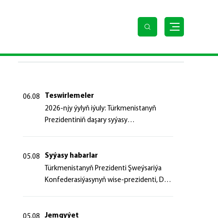
SOŇKY HABARLAR
Teswirlemeler
06.08
2026-njy ýylyň iýuly: Türkmenistanyň
Prezidentiniň daşary syýasy
başlangyçlaryndan ugur alyp
Syýasy habarlar
05.08
Türk­me­nis­ta­nyň Prezidenti Şweý­sa­ri­ýa
Kon­fe­de­ra­si­ýa­sy­nyň wi­se-prezidenti, Da­
şa­ry iş­ler fe­de­ral de­par­ta­men­ti­niň baş­ly­
gy­ny ka­bul et­di
Jemgyýet
05.08