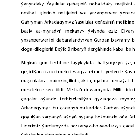
ýanyndaky Ýaşulular geňeşiniň nobatdaky mejlisini
nesihat işleriniň netijeleri we ynsanperwer ýörelg
Gahryman Arkadagymyz Ýaşulular geňeşiniň mejlisine
batly at-myradyň mekany» ýylynda eziz Diýarym
ynsanperwerligi dabaralandyrýan Gurban baýramy bil
doga-dilegleriň Beýik Biribaryň dergähinde kabul bo
Mejlisiň gün tertibine laýyklykda, halkymyzyň ýa
geçirilýän özgertmeleri wagyz etmek, ýerlerde ýaş 
maşgalalara, mümkinçiligi çäkli çagalara hemaýat 
meselelere seredildi. Mejlisiň dowamynda Milli Lid
çagalar öýünde terbiýelenilýän gyzjagaza mynas
Arkadagymyz bu çaganyň mukaddes Gurban aýynda 
goýulýan sarpanyň aýdyň nyşany hökmünde oňa Arka
Liderimiz ýurdumyzda hossarsyz-howandarsyz çagal