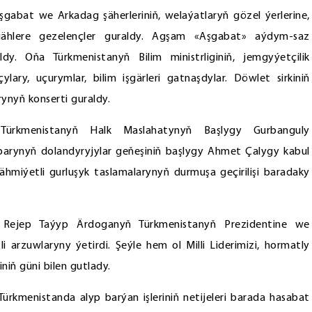
gabat we Arkadag şäherleriniň, welaýatlaryň gözel ýerlerine,
lgählere gezelençler guraldy. Agşam «Aşgabat» aýdym-saz
y. Oňa Türkmenistanyň Bilim ministrliginiň, jemgyýetçilik
ary, uçurymlar, bilim işgärleri gatnaşdylar. Döwlet sirkiniň
nyň konserti guraldy.
 Türkmenistanyň Halk Maslahatynyň Başlygy Gurbanguly
rynyň dolandyryjylar geňeşiniň başlygy Ahmet Çalygy kabul
ýetli gurluşyk taslamalarynyň durmuşa geçirilişi baradaky
i Rejep Taýyp Ärdoganyň Türkmenistanyň Prezidentine we
arzuwlaryny ýetirdi. Şeýle hem ol Milli Liderimizi, hormatly
niň güni bilen gutlady.
ürkmenistanda alyp barýan işleriniň netijeleri barada hasabat