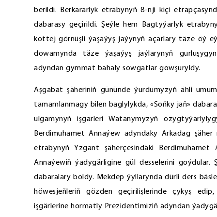
berildi. Berkararlyk etrabynyň 8-nji kiçi etrapçasyn
dabarasy geçirildi. Şeýle hem Bagtyýarlyk etraby
kottej görnüşli ýaşaýyş jaýynyň açarlary täze öý e
dowamynda täze ýaşaýyş jaýlarynyň gurluşygynd
adyndan gymmat bahaly sowgatlar gowşuryldy.
Aşgabat şäheriniň gününde ýurdumyzyň ähli umum
tamamlanmagy bilen baglylykda, «Soňky jaň» dabarasy 
ulgamynyň işgärleri Watanymyzyň özygtyýarlylyg
Berdimuhamet Annaýew adyndaky Arkadag şäher 
etrabynyň Yzgant şäherçesindäki Berdimuhamet
Annaýewiň ýadygärligine gül desselerini goýdular
dabaralary boldy. Mekdep ýyllarynda dürli ders bäsleş
höwesjeňleriň gözden geçirilişlerinde çykyş edi
işgärlerine hormatly Prezidentimiziň adyndan ýadygä