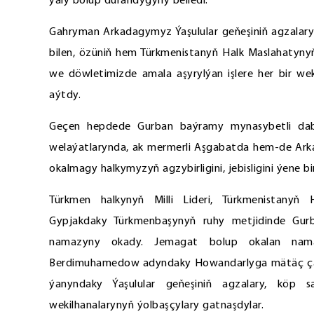
ýaly bolup durandygyny belledi.
Gahryman Arkadagymyz Ýaşulular geňeşiniň agzalar
bilen, özüniň hem Türkmenistanyň Halk Maslahatynyň
we döwletimizde amala aşyrylýan işlere her bir we
aýtdy.
Geçen hepdede Gurban baýramy mynasybetli daba
welaýatlarynda, ak mermerli Aşgabatda hem-de Ark
okalmagy halkymyzyň agzybirligini, jebisligini ýene bi
Türkmen halkynyň Milli Lideri, Türkmenistany
Gypjakdaky Türkmenbaşynyň ruhy metjidinde Gur
namazyny okady. Jemagat bolup okalan nama
Berdimuhamedow adyndaky Howandarlyga mätäç ça
ýanyndaky Ýaşulular geňeşiniň agzalary, köp s
wekilhanalarynyň ýolbaşçylary gatnaşdylar.