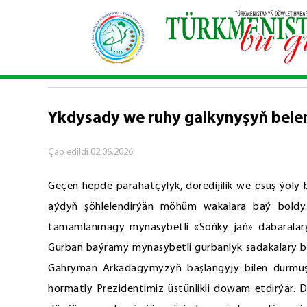
Baş sahypa
\
Hepdäniň wakalary
\
Ykdysady we r
HEPDÄNIŇ WAKALARY
Ykdysady we ruhy galkynyşyň belen
Çap edildi
02.06.2026
Geçen hepde parahatçylyk, döredijilik we ösüş ýoly
aýdyň şöhlelendirýän möhüm wakalara baý boldy
tamamlanmagy mynasybetli «Soňky jaň» dabaralary g
Gurban baýramy mynasybetli gurbanlyk sadakalary b
Gahryman Arkadagymyzyň başlangyjy bilen durmuşa ge
hormatly Prezidentimiz üstünlikli dowam etdirýär.