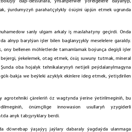
oluşly däp-dessurlara, ynsanperwer ýörelgelere daýanyp,
mak, ýurdumyzyň parahatçylykly ösüşini üpjün etmek ugrunda
muhamedow sanly ulgam arkaly iş maslahatyny geçirdi. Onda
alnyp barylýan işler bilen baglanyşykly meselelere garaldy.
mek, ony bellenen möhletlerde tamamlamak boýunça degişli işler
 bejergi, ýekelemek, otag etmek, ösüş suwuny tutmak, mineral
är. Şunda oba hojalyk tehnikalarynyň netijeli peýdalanylmagyna
gök-bakja we beýleki azyklyk ekinlere ideg etmek, ýetişdirilen
grotehniki çäreleriň öz wagtynda ýerine ýetirilmeginiň, bu
ilmeginiň, önümçilige innowasion usullaryň yzygiderli
da anyk tabşyryklary berdi.
zda döwrebap ýaşaýyş jaýlary dabaraly ýagdaýda ulanmaga