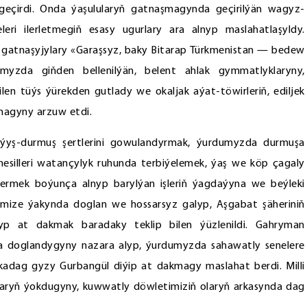
 geçirdi. Onda ýaşulularyň gatnaşmagynda geçirilýän wagyz-
eleri ilerletmegiň esasy ugurlary ara alnyp maslahatlaşyldy.
 gatnaşyjylary «Garaşsyz, baky Bitarap Türkmenistan — bedew
yzda giňden bellenilýän, belent ahlak gymmatlyklaryny,
en tüýs ýürekden gutlady we okaljak aýat-töwirleriň, ediljek
lmagyny arzuw etdi.
şaýyş-durmuş şertlerini gowulandyrmak, ýurdumyzda durmuşa
nesilleri watançylyk ruhunda terbiýelemek, ýaş we köp çagaly
bermek boýunça alnyp barylýan işleriň ýagdaýyna we beýleki
erimize ýakynda doglan we hossarsyz galyp, Aşgabat şäheriniň
yp at dakmak baradaky teklip bilen ýüzlenildi. Gahryman
doglandygyny nazara alyp, ýurdumyzda sahawatly senelere
dag gyzy Gurbangül diýip at dakmagy maslahat berdi. Milli
aryň ýokdugyny, kuwwatly döwletimiziň olaryň arkasynda dag