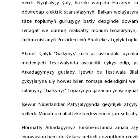
berdi. Nygtalyşy ýaly, häzirki wagtda Hazaryň tü
döwrebap elektrik stansiýasynyň, Balkan welaýaty
täze toplumyň gurluşygy batly depginde dowam 
senagat we durmuş maksatly möhüm binalarynyň, d
Türkmenistanyň Prezidentiniň Ahalteke atçylyk toplu
Ahmet Çalyk “Galkynyş” milli at üstündäki oýunla
medeniýeti festiwalynda üstünlikli çykyş edip,
Arkadagymyzy gutlady. Işewür bu festiwala Bil
çykyşlaryna uly höwes bilen tomaşa edendigini 
salamyny, “Galkynyş” toparynyň gazanan ýeňşi mynasy
Işewür Niderlandlar Patyşalygynda geçiriljek atçyl
belledi. Munuň özi ahalteke bedewleriniň şan-şöhra
Hormatly Arkadagymyz Türkmenistanda amala aşyry
innowasion hem-de ýokary netijeli çözgütleriň giriz