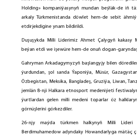
Holding» kompaniýasynyň mundan beýläk-de iň täz
arkaly Türkmenistanda döwlet hem-de sebit ähmiýe
etdirjekdigine ynam bildirildi.
Duşuşykda Milli Liderimiz Ahmet Çalygyň kakasy
beýan etdi we işewüre hem-de onuň dogan-garyndaşla
Gahryman Arkadagymyzyň başlangyjy bilen döredilen 
ýurdundan, şol sanda Ýaponiýa, Müsür, Gazagystan, 
Özbegistan, Meksika, Bangladeş, Gruziýa, Liwan, Ta
jemlän 8-nji Halkara etnosport medeniýeti festiwaly
ýurtlardan gelen milli medeni toparlar öz halklary
görnüşlerini görkezdiler.
26-njy maýda türkmen halkynyň Milli Lideri
Berdimuhamedow adyndaky Howandarlyga mätäç ça