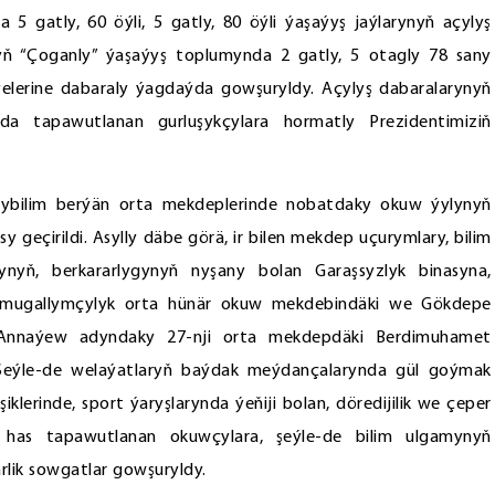
da 5 gatly, 60 öýli, 5 gatly, 80 öýli ýaşaýyş jaýlarynyň açylyş
nyň “Çoganly” ýaşaýyş toplumynda 2 gatly, 5 otagly 78 sany
ýelerine dabaraly ýagdaýda gowşuryldy. Açylyş dabaralarynyň
a tapawutlanan gurluşykçylara hormatly Prezidentimiziň
ybilim berýän orta mekdeplerinde nobatdaky okuw ýylynyň
geçirildi. Asylly däbe görä, ir bilen mekdep uçurymlary, bilim
ynyň, berkararlygynyň nyşany bolan Garaşsyzlyk binasyna,
mugallymçylyk orta hünär okuw mekdebindäki we Gökdepe
 Annaýew adyndaky 27-nji orta mekdepdäki Berdimuhamet
. Şeýle-de welaýatlaryň baýdak meýdançalarynda gül goýmak
iklerinde, sport ýaryşlarynda ýeňiji bolan, döredijilik we çeper
p, has tapawutlanan okuwçylara, şeýle-de bilim ulgamynyň
rlik sowgatlar gowşuryldy.