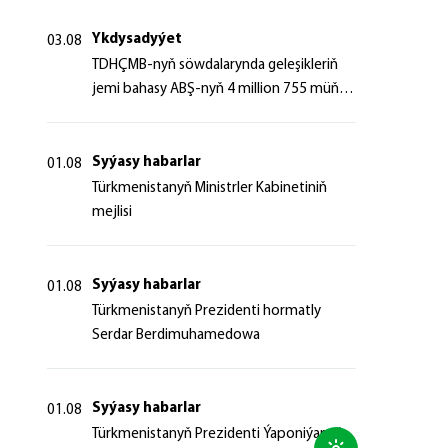
Ykdysadyýet
03.08
TDHÇMB-nyň söwdalarynda geleşikleriň
jemi bahasy ABŞ-nyň 4 million 755 müň
dollaryndan gowrak boldy
Syýasy habarlar
01.08
Türkmenistanyň Ministrler Kabinetiniň
mejlisi
Syýasy habarlar
01.08
Türkmenistanyň Prezidenti hormatly
Serdar Berdimuhamedowa
Syýasy habarlar
01.08
Türkmenistanyň Prezidenti Ýaponiýanyň