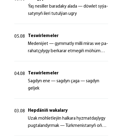
Ýaş ne­sil­ler ba­ra­da­ky ala­da — döw­let sy­ýa­
sa­ty­nyň ile­ri tu­tul­ýan ug­ry
Teswirlemeler
05.08
Me­de­ni­ýet — gym­mat­ly milli mi­ras we pa­
ra­hat­çy­ly­gy ber­ka­rar et­me­giň mö­hüm
şer­ti
Teswirlemeler
04.08
Sagdyn ene — sagdyn çaga — sagdyn
geljek
Hepdäniň wakalary
03.08
Uzak möhletleýin halkara hyzmatdaşlygy
pugtalandyrmak — Türkmenistanyň oňyn
başlangyçlarynyň maksady