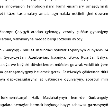
e innowasion tehnologiýalary, kämil enjamlary ornaşdyrmak
tli täze taslamalary amala aşyrmakda netijeli işleri dowam
 Mahmyt Çalygyň aradan çykmagy zerarly çuňňur gynanjyny
ryna, ýakynlaryna medet beriji sözlerini aýtdy.
«Galkynyş» milli at üstündäki oýunlar toparynyň dünýäniň 24
Gyrgyzystan, Azerbaýjan, Ispaniýa, Litwa, Russiýa, Italiýa,
nzaniýa we beýleki döwletlerden müňden gowrak wekili bir ýere
na gatnaşandygyny bellemek gerek. Festiwalyň çäklerinde dürli
nyň däp-dessurlaryny, at üstündäki oýunlaryny, sportuň milli
 Türkmenistanyň Halk Maslahatynyň hem-de Gurbanguly
galara hemaýat bermek boýunça haýyr-sahawat gaznasynyň