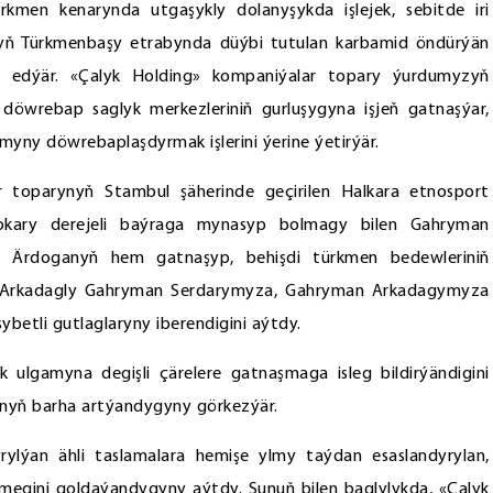
rkmen kenarynda utgaşykly dolanyşykda işlejek, sebitde iri
nyň Türkmenbaşy etrabynda düýbi tutulan karbamid öndürýän
edýär. «Çalyk Holding» kompaniýalar topary ýurdumyzyň
öwrebap saglyk merkezleriniň gurluşygyna işjeň gatnaşýar,
myny döwrebaplaşdyrmak işlerini ýerine ýetirýär.
r toparynyň Stambul şäherinde geçirilen Halkara etnosport
 ýokary derejeli baýraga mynasyp bolmagy bilen Gahryman
al Ärdoganyň hem gatnaşyp, behişdi türkmen bedewleriniň
we Arkadagly Gahryman Serdarymyza, Gahryman Arkadagymyza
betli gutlaglaryny iberendigini aýtdy.
yk ulgamyna degişli çärelere gatnaşmaga isleg bildirýändigini
tynyň barha artýandygyny görkezýär.
lýan ähli taslamalara hemişe ylmy taýdan esaslandyrylan,
ilmegini goldaýandygyny aýtdy. Şunuň bilen baglylykda, «Çalyk