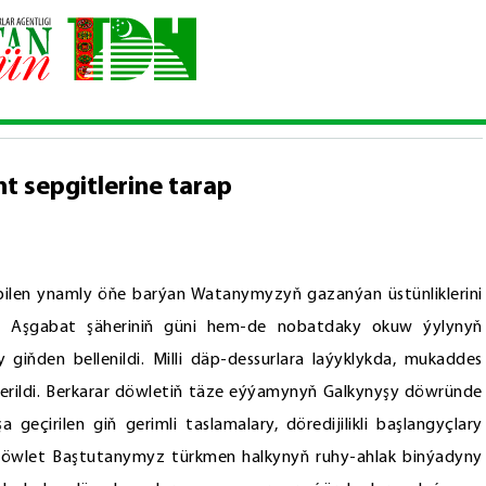
uhy galkynyşyň belent sepgitlerine tarap
t sepgitlerine tarap
 bilen ynamly öňe barýan Watanymyzyň gazanýan üstünliklerini
. Aşgabat şäheriniň güni hem-de nobatdaky okuw ýylynyň
iňden bellenildi. Milli däp-dessurlara laýyklykda, mukaddes
erildi. Berkarar döwletiň täze eýýamynyň Galkynyşy döwründe
çirilen giň gerimli taslamalary, döredijilikli başlangyçlary
 Döwlet Baştutanymyz türkmen halkynyň ruhy-ahlak binýadyny