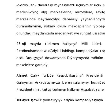
«Soňky jaň» dabarasy mynasybetli uçurymlar üçin Aş
medeni-dynç alyş merkezlerine, muzeýlere, seýi
merkezinde baýramçylyk dabarasy ýaýbaňlandyryld
guramalarynyň, ýokary okuw mekdepleriniň ýolbaşçyl
öňündäki meýdançada medeniýet we sungat ussatlary
25-nji maýda türkmen halkynyň Milli Lideri,
Berdimuhamedow «Çalyk Holding» kompaniýalar topa
etdi. Duşuşygyň dowamynda Diýarymyzda möhüm ähmi
meselelere garaldy.
Ahmet Çalyk Türkiýe Respublikasynyň Prezident
Gahryman Arkadagymyza iberen salamyny, hoşniýetli 
Prezidentimizi, tutuş türkmen halkyny Aşgabat şäheri
Türkiýeli işewür ýolbaşçylyk edýän kompaniýasynyň T