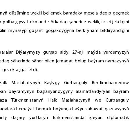
ynyň düzümine wekili bellemek baradaky meselä degip geçmek
 ýolbaşçysy hökmünde Arkadag şäherine wekilçilik etjekdigini
kiliň mynasyp goşant goşjakdygyna berk ynam bildirýändigini
ralar Diýarymyzy gurşap aldy. 27-nji maýda ýurdumyzyň
adag şäherinde säher bilen jemagat bolup baýram namazynyň
r gezek äşgär etdi.
ň Halk Maslahatynyň Başlygy Gurbanguly Berdimuhamedow
ban baýramynyň başlanýandygyny alamatlandyrýan baýram
za Türkmenistanyň Halk Maslahatynyň we Gurbanguly
galara hemaýat bermek boýunça haýyr-sahawat gaznasynyň
anly daşary ýurtlaryň Türkmenistanda işleýän diplomatik