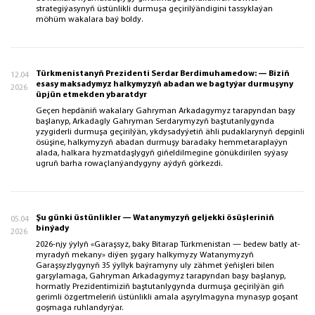
strategiýasynyň üstünlikli durmuşa geçirilýändigini tassyklaýan
möhüm wakalara baý boldy.
Türkmenistanyň Prezidenti Serdar Berdimuhamedow: — Biziň
12.04
esasy maksadymyz halkymyzyň abadan we bagtyýar durmuşyny
2026
üpjün etmekden ybaratdyr
Geçen hepdäniň wakalary Gahryman Arkadagymyz tarapyndan başy
başlanyp, Arkadagly Gahryman Serdarymyzyň baştutanlygynda
yzygiderli durmuşa geçirilýän, ykdysadyýetiň ähli pudaklarynyň depginli
ösüşine, halkymyzyň abadan durmuşy baradaky hemmetaraplaýyn
alada, halkara hyzmatdaşlygyň giňeldilmegine gönükdirilen syýasy
ugruň barha rowaçlanýandygyny aýdyň görkezdi.
Şu günki üstünlikler — Watanymyzyň geljekki ösüşleriniň
05.04
binýady
2026
2026-njy ýylyň «Garaşsyz, baky Bitarap Türkmenistan — bedew batly at-
myradyň mekany» diýen şygary halkymyzy Watanymyzyň
Garaşsyzlygynyň 35 ýyllyk baýramyny uly zähmet ýeňişleri bilen
garşylamaga, Gahryman Arkadagymyz tarapyndan başy başlanyp,
hormatly Prezidentimiziň baştutanlygynda durmuşa geçirilýän giň
gerimli özgertmeleriň üstünlikli amala aşyrylmagyna mynasyp goşant
goşmaga ruhlandyrýar.