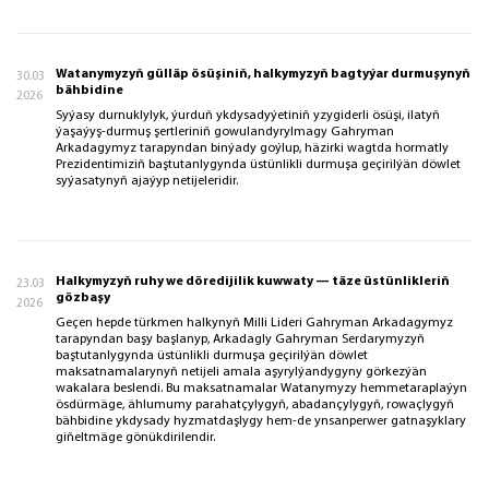
Watanymyzyň gülläp ösüşiniň, halkymyzyň bagtyýar durmuşynyň
30.03
bähbidine
2026
Syýasy durnuklylyk, ýurduň ykdysadyýetiniň yzygiderli ösüşi, ilatyň
ýaşaýyş-durmuş şertleriniň gowulandyrylmagy Gahryman
Arkadagymyz tarapyndan binýady goýlup, häzirki wagtda hormatly
Prezidentimiziň baştutanlygynda üstünlikli durmuşa geçirilýän döwlet
syýasatynyň ajaýyp netijeleridir.
Halkymyzyň ruhy we döredijilik kuwwaty — täze üstünlikleriň
23.03
gözbaşy
2026
Geçen hepde türkmen halkynyň Milli Lideri Gahryman Arkadagymyz
tarapyndan başy başlanyp, Arkadagly Gahryman Serdarymyzyň
baştutanlygynda üstünlikli durmuşa geçirilýän döwlet
maksatnamalarynyň netijeli amala aşyrylýandygyny görkezýän
wakalara beslendi. Bu maksatnamalar Watanymyzy hemmetaraplaýyn
ösdürmäge, ählumumy parahatçylygyň, abadançylygyň, rowaçlygyň
bähbidine ykdysady hyzmatdaşlygy hem-de ynsanperwer gatnaşyklary
giňeltmäge gönükdirilendir.