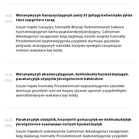
Watanymyzyň Garaşsyzlygynyň şanly 35 ýyllygy bellenilýän ýylda
19.05
täze sepgitlere tarap
2026
Geçen hepde Garaşsyz, hemişelik Bitarap Türkmenistanyň halkara
hyzmatdaşlygynyň barha pugtalandyrylýandygyny, Gahryman
Arkadagymyz tarapyndan başy başlanyp, häzirki wagtda hormatly
Prezidentimiziň baştutanlygynda yzygiderli durmuşa geçirilýän
ykdysady strategiýanyň üstünlikli häsiýete eýedigini tassyklaýan
möhüm wakalara baý boldy.
Watanymyzyň abadançylygynyň, deňhukukly hyzmatdaşlygyň,
12.05
parahatçylyk söýüjilik ýörelgeleriniň bähbidine
2026
Geçen hepde hormatly Prezidentimiziň baştutanlygynda üstünlikli
durmuşa geçirilýän içeri we daşary syýasat ugrunyň yzygiderliligini
alamatlandyrýan wakalara baý boldy.
Parahatçylyk söýüjilik, hoşniýetli goňşuçylyk we deňhukuklylyk
03.05
ýörelgelerine esaslanýan netijeli hyzmatdaşlyk
2026
Geçen hepdäniň wakalarynda Gahryman Arkadagymyz tarapyndan
başy başlanyp, hormatly Prezidentimiziň baştutanlygynda yzygiderli