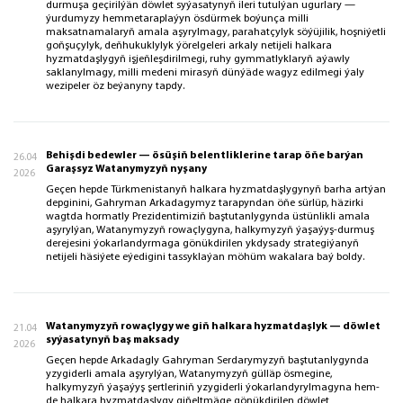
durmuşa geçirilýän döwlet syýasatynyň ileri tutulýan ugurlary —
ýurdumyzy hemmetaraplaýyn ösdürmek boýunça milli
maksatnamalaryň amala aşyrylmagy, parahatçylyk söýüjilik, hoşniýetli
goňşuçylyk, deňhukuklylyk ýörelgeleri arkaly netijeli halkara
hyzmatdaşlygyň işjeňleşdirilmegi, ruhy gymmatlyklaryň aýawly
saklanylmagy, milli medeni mirasyň dünýäde wagyz edilmegi ýaly
wezipeler öz beýanyny tapdy.
Behişdi bedewler — ösüşiň belentliklerine tarap öňe barýan
26.04
Garaşsyz Watanymyzyň nyşany
2026
Geçen hepde Türkmenistanyň halkara hyzmatdaşlygynyň barha artýan
depginini, Gahryman Arkadagymyz tarapyndan öňe sürlüp, häzirki
wagtda hormatly Prezidentimiziň baştutanlygynda üstünlikli amala
aşyrylýan, Watanymyzyň rowaçlygyna, halkymyzyň ýaşaýyş-durmuş
derejesini ýokarlandyrmaga gönükdirilen ykdysady strategiýanyň
netijeli häsiýete eýedigini tassyklaýan möhüm wakalara baý boldy.
Watanymyzyň rowaçlygy we giň halkara hyzmatdaşlyk — döwlet
21.04
syýasatynyň baş maksady
2026
Geçen hepde Arkadagly Gahryman Serdarymyzyň baştutanlygynda
yzygiderli amala aşyrylýan, Watanymyzyň gülläp ösmegine,
halkymyzyň ýaşaýyş şertleriniň yzygiderli ýokarlandyrylmagyna hem-
de halkara hyzmatdaşlygy giňeltmäge gönükdirilen döwlet