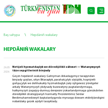
\
Baş sahypa
Hepdäniň wakalary
HEPDÄNIŇ WAKALARY
Netijeli hyzmatdaşlyk we döredijilikli zähmet — Watanymyzyň
26.05
täze sepgitleriniň binýady
2026
Geçen hepdäniň wakalary Gahryman Arkadagymyz tarapyndan
binýady goýlan, oňyn Bitaraplyk, parahatçylyk söýüjilik, hoşniýetli
goňşuçylyk we deňhukukly hyzmatdaşlyk ýaly üýtgewsiz ýörelgeler
arkaly Watanymyzyň ykdysady kuwwatyny pugtalandyrmaga,
halkymyzyň ýaşaýyş-durmuş derejesini ýokarlandyrmaga gönükdirilen
döredijilikli strategiýanyň hormatly Prezidentimiz Serdar
Berdimuhamedowyň baştutanlygynda mynasyp dowam etdirilýändigini
nobatdaky gezek aýdyň tassyklady.