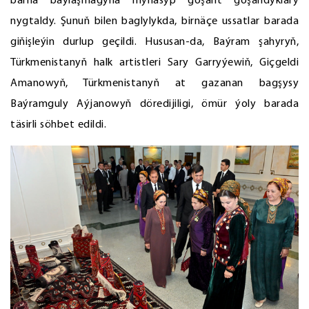
barha baýlaşmagyna mynasyp goşant goşandyklary
nygtaldy. Şunuň bilen baglylykda, birnäçe ussatlar barada
giňişleýin durlup geçildi. Hususan-da, Baýram şahyryň,
Türkmenistanyň halk artistleri Sary Garryýewiň, Giçgeldi
Amanowyň, Türkmenistanyň at gazanan bagşysy
Baýramguly Aýjanowyň döredijiligi, ömür ýoly barada
täsirli söhbet edildi.