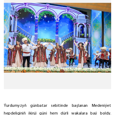
Ýurdumyzyň günbatar sebitinde başlanan Medeniýet
hepdeliginiň ikinji güni hem dürli wakalara baý boldy.