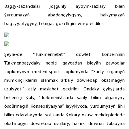
Bagşy-sazandalar joşgunly aýdym-sazlary bilen
ýurdumyzyň abadançylygyny, halkymyzyň
bagtyýarlygyny, tebigat gözelligini wasp etdiler.
Şeýle-de “Türkmennebit” döwlet konserniniň
Türkmenbaşydaky nebiti gaýtadan işleýän zawodlar
toplumynyň medeni-sport toplumynda “Sanly ulgamyň
mümkinçiliklerini ulanmak arkaly döwrebap okatmagyň
usulyýeti” atly maslahat geçirildi. Ondaky çykyşlarda
bellenilişi ýaly, “Türkmenistanda sanly bilim ulgamyny
ösdürmegiň Konsepsiýasyna” laýyklykda, ýurdumyzyň ähli
bilim edaralarynda, şol sanda ýokary okuw mekdeplerinde
okatmagyň döwrebap usullary, häzirki döwrüň talabyna