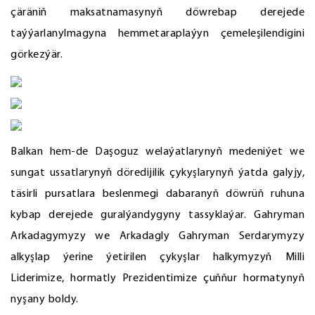
çäräniň maksatnamasynyň döwrebap derejede
taýýarlanylmagyna hemmetaraplaýyn çemeleşilendigini
görkezýär.
Balkan hem-de Daşoguz welaýatlarynyň medeniýet we
sungat ussatlarynyň döredijilik çykyşlarynyň ýatda galyjy,
täsirli pursatlara beslenmegi dabaranyň döwrüň ruhuna
kybap derejede guralýandygyny tassyklaýar. Gahryman
Arkadagymyzy we Arkadagly Gahryman Serdarymyzy
alkyşlap ýerine ýetirilen çykyşlar halkymyzyň Milli
Liderimize, hormatly Prezidentimize çuňňur hormatynyň
nyşany boldy.