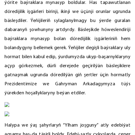
ýörite baýraklara mynasyp boldular. Has tapawutlanan
döredijilik işgärleri birinji, ikinji we üçünji orunlar ugrunda
bäsleşdiler. Ýeňijileriň sylaglanylmagy bu ýerde guralan
dabaranyň şowhunyny artdyrdy. Bäsleşikde höweslendiriji
baýraklara mynasyp bolan döredijilik işgärleriniň hem
bolandygyny bellemek gerek. Ýeňijiler degişli baýraklary uly
hormat bilen kabul edip, ýurdumyzda ukyp-başarnyklaryny
açyp görkezmek, dürli derejede geçirilýän bäsleşiklere
gatnaşmak ugrunda döredilýän giň şertler üçin hormatly
Prezidentimize we Gahryman Arkadagymyza tüýs
ýürekden hoşallyklaryny beýan etdiler.
Halypa we ýaş şahyrlaryň “Ylham joşguny” atly edebiýat
agşamy has-da täsirli boldy. Edebi-sazly çykyşlarda, çeper