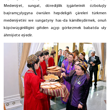
Medeniýet, sungat, döredijilik işgärleriniň özboluşly
baýramçylygyna öwrülen hepdeligiň çäreleri türkmen
medeniýetini we sungatyny has-da kämilleşdirmek, onuň
köpöwüşginliligini giňden açyp görkezmek babatda uly
ähmiýete eýedir.