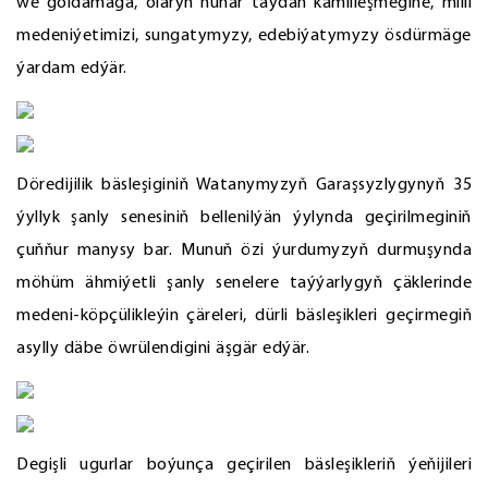
we goldamaga, olaryň hünär taýdan kämilleşmegine, milli
medeniýetimizi, sungatymyzy, edebiýatymyzy ösdürmäge
ýardam edýär.
Döredijilik bäsleşiginiň Watanymyzyň Garaşsyzlygynyň 35
ýyllyk şanly senesiniň bellenilýän ýylynda geçirilmeginiň
çuňňur manysy bar. Munuň özi ýurdumyzyň durmuşynda
möhüm ähmiýetli şanly senelere taýýarlygyň çäklerinde
medeni-köpçülikleýin çäreleri, dürli bäsleşikleri geçirmegiň
asylly däbe öwrülendigini äşgär edýär.
Degişli ugurlar boýunça geçirilen bäsleşikleriň ýeňijileri