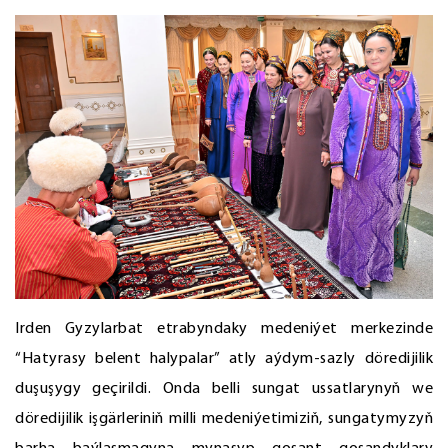
Irden Gyzylarbat etrabyndaky medeniýet merkezinde
“Hatyrasy belent halypalar” atly aýdym-sazly döredijilik
duşuşygy geçirildi. Onda belli sungat ussatlarynyň we
döredijilik işgärleriniň milli medeniýetimiziň, sungatymyzyň