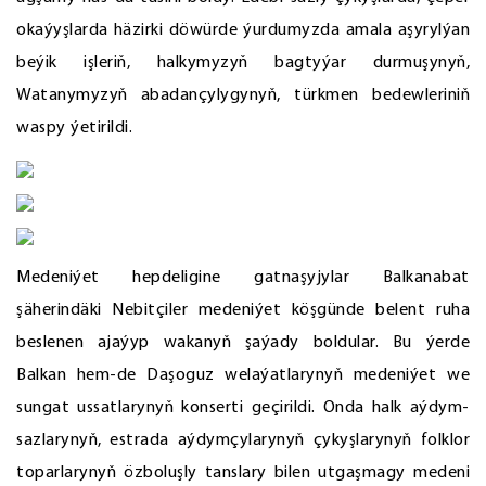
okaýyşlarda häzirki döwürde ýurdumyzda amala aşyrylýan
beýik işleriň, halkymyzyň bagtyýar durmuşynyň,
Watanymyzyň abadançylygynyň, türkmen bedewleriniň
waspy ýetirildi.
Medeniýet hepdeligine gatnaşyjylar Balkanabat
şäherindäki Nebitçiler medeniýet köşgünde belent ruha
beslenen ajaýyp wakanyň şaýady boldular. Bu ýerde
Balkan hem-de Daşoguz welaýatlarynyň medeniýet we
sungat ussatlarynyň konserti geçirildi. Onda halk aýdym-
sazlarynyň, estrada aýdymçylarynyň çykyşlarynyň folklor
toparlarynyň özboluşly tanslary bilen utgaşmagy medeni