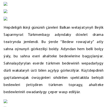
Hepdeligiň ikinji gününiň çäreleri Balkan welaýatynyň Beýik
Saparmyrat Türkmenbaşy adyndaky döwlet drama
teatrynda jemlendi. Bu ýerde “Bedew rowaýaty” atly
sahna oýnunyň görkezilişi boldy. Adyndan hem belli bolşy
ýaly, bu sahna eseri ahalteke bedewlerine bagyşlanýar.
Sahnalaşdyrylan eserde türkmen bedewiniň wepadarlygy
dürli wakalaryň üsti bilen açylyp görkezilýär. Küştdepdiniň
gaýtalanmajak öwüşginleri siňdirilen spektaklda behişdi
bedewleri ýetişdiren türkmen topragy, ahalteke
bedewleriniň owadanlygy çeper wasp edilýär.