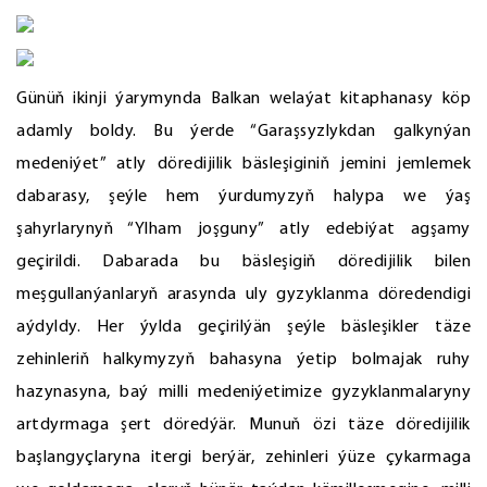
Günüň ikinji ýarymynda Balkan welaýat kitaphanasy köp
adamly boldy. Bu ýerde “Garaşsyzlykdan galkynýan
medeniýet” atly döredijilik bäsleşiginiň jemini jemlemek
dabarasy, şeýle hem ýurdumyzyň halypa we ýaş
şahyrlarynyň “Ylham joşguny” atly edebiýat agşamy
geçirildi. Dabarada bu bäsleşigiň döredijilik bilen
meşgullanýanlaryň arasynda uly gyzyklanma döredendigi
aýdyldy. Her ýylda geçirilýän şeýle bäsleşikler täze
zehinleriň halkymyzyň bahasyna ýetip bolmajak ruhy
hazynasyna, baý milli medeniýetimize gyzyklanmalaryny
artdyrmaga şert döredýär. Munuň özi täze döredijilik
başlangyçlaryna itergi berýär, zehinleri ýüze çykarmaga