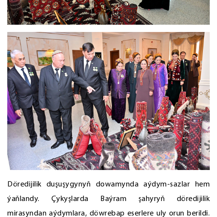
Döredijilik duşuşygynyň dowamynda aýdym-sazlar hem
ýaňlandy. Çykyşlarda Baýram şahyryň döredijilik
mirasyndan aýdymlara, döwrebap eserlere uly orun berildi.