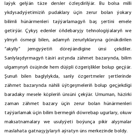
laýyk gelýän täze dersler özleşdirilýär. Bu bolsa milli
ykdysadyýetimiziň pudaklary üçin zerur bolan ýokary
bilimli hünärmenleri taýýarlamagyň baş şertini emele
getirýär. Çykyş edenler öňdebaryjy tehnologiýalaryň we
ylmyň ösmegi bilen, adamyň zerurlyklaryna gönükdirilen
“akylly” jemgyýetiň döreýändigine ünsi çekdiler.
Sanlylaşdyrmagyň täsiri astynda zähmet bazarynda, bilim
ulgamynyň ösüşinde hem düýpli özgerişlikler bolup geçýär.
Şunuň bilen baglylykda, sanly özgertmeler şertlerinde
zähmet bazarynda nähili üýtgeşmeleriň bolup geçjekdigi
baradaky mesele köpleriň ünsüni çekýär. Umuman, häzirki
zaman zähmet bazary üçin zerur bolan hünärmenleri
taýýarlamak üçin bilim bermegiň döwrebap ugurlary, okuw
maksatnamalary we usulyýeti boýunça pikir alyşmalar
maslahata gatnaşyjylaryň aýratyn üns merkezinde boldy.