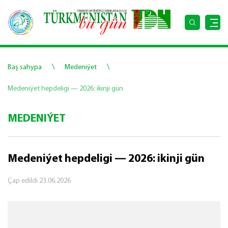
\
\
Baş sahypa
Medeniýet
Medeniýet hepdeligi — 2026: ikinji gün
MEDENIÝET
Medeniýet hepdeligi — 2026: ikinji gün
Çap edildi
23.06.2026